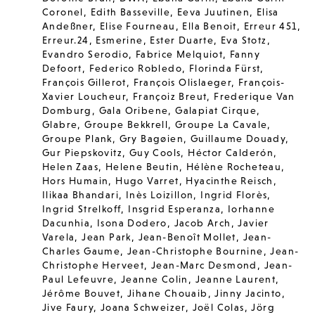
Coronel
,
Edith Basseville
,
Eeva Juutinen
,
Elisa
Andeßner
,
Elise Fourneau
,
Ella Benoit
,
Erreur 451
,
Erreur.24
,
Esmerine
,
Ester Duarte
,
Eva Stotz
,
Evandro Serodio
,
Fabrice Melquiot
,
Fanny
Defoort
,
Federico Robledo
,
Florinda Fürst
,
François Gillerot
,
François Olislaeger
,
François-
Xavier Loucheur
,
Françoiz Breut
,
Frederique Van
Domburg
,
Gala Oribene
,
Galapiat Cirque
,
Glabre
,
Groupe Bekkrell
,
Groupe La Cavale
,
Groupe Plank
,
Gry Bagøien
,
Guillaume Douady
,
Gur Piepskovitz
,
Guy Cools
,
Héctor Calderón
,
Helen Zaas
,
Helene Beutin
,
Hélène Rocheteau
,
Hors Humain
,
Hugo Varret
,
Hyacinthe Reisch
,
Ilikaa Bhandari
,
Inès Loizillon
,
Ingrid Florès
,
Ingrid Strelkoff
,
Insgrid Esperanza
,
Iorhanne
Dacunhia
,
Isona Dodero
,
Jacob Arch
,
Javier
Varela
,
Jean Park
,
Jean-Benoît Mollet
,
Jean-
Charles Gaume
,
Jean-Christophe Bournine
,
Jean-
Christophe Herveet
,
Jean-Marc Desmond
,
Jean-
Paul Lefeuvre
,
Jeanne Colin
,
Jeanne Laurent
,
Jérôme Bouvet
,
Jihane Chouaib
,
Jinny Jacinto
,
Jive Faury
,
Joana Schweizer
,
Joël Colas
,
Jörg