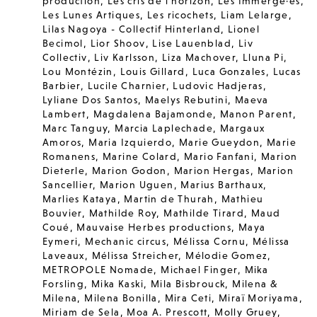
production
,
Les cris de l'horizon
,
Les Immergé·es
,
Les Lunes Artiques
,
Les ricochets
,
Liam Lelarge
,
Lilas Nagoya - Collectif Hinterland
,
Lionel
Becimol
,
Lior Shoov
,
Lise Lauenblad
,
Liv
Collectiv
,
Liv Karlsson
,
Liza Machover
,
Lluna Pi
,
Lou Montézin
,
Louis Gillard
,
Luca Gonzales
,
Lucas
Barbier
,
Lucile Charnier
,
Ludovic Hadjeras
,
Lyliane Dos Santos
,
Maelys Rebutini
,
Maeva
Lambert
,
Magdalena Bajamonde
,
Manon Parent
,
Marc Tanguy
,
Marcia Laplechade
,
Margaux
Amoros
,
Maria Izquierdo
,
Marie Gueydon
,
Marie
Romanens
,
Marine Colard
,
Mario Fanfani
,
Marion
Dieterle
,
Marion Godon
,
Marion Hergas
,
Marion
Sancellier
,
Marion Uguen
,
Marius Barthaux
,
Marlies Kataya
,
Martin de Thurah
,
Mathieu
Bouvier
,
Mathilde Roy
,
Mathilde Tirard
,
Maud
Coué
,
Mauvaise Herbes productions
,
Maya
Eymeri
,
Mechanic circus
,
Mélissa Cornu
,
Mélissa
Laveaux
,
Mélissa Streicher
,
Mélodie Gomez
,
METROPOLE Nomade
,
Michael Finger
,
Mika
Forsling
,
Mika Kaski
,
Mila Bisbrouck
,
Milena &
Milena
,
Milena Bonilla
,
Mira Ceti
,
Miraï Moriyama
,
Miriam de Sela
,
Moa A. Prescott
,
Molly Gruey
,