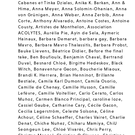
Cabanes et Tinka Dzialas
,
Anika K. Barkan
,
Ann &
Hima
,
Anna Meyer
,
Anna Solomin-Ohanian
,
Anna
von Grünigen
,
Anna Weber
,
Anna Zerbib
,
Anne
Corte
,
Anthony Alvarado
,
Antoine Costes
,
Antoine
Cousty
,
Artistes de Monthelon
,
Association
ACOLYTES
,
Aurélia Pie
,
Ayin de Sela
,
Aymeric
Hainaux
,
Barbara Demaret
,
barbara gay
,
Barbara
Mavro
,
Barbara Mavro Thalassitis
,
Barbara Probst
,
Bauke Lievens
,
Béatrice Didier
,
Before the final
take
,
Ben Boufioulx
,
Benjamin Chaval
,
Bertrand
Duval
,
Besnard Chloé
,
Birgitte Hedeskov
,
Black
Witch
,
Bonaventure Gacon
,
Boucherie Miaoux
,
Brandi K. Herrera
,
Brian Henninot
,
Brillante
Bestiale
,
Camila Karl Dumont
,
Camila Osorio
,
Camille de Chenay
,
Camille Husson
,
Camille
Lefèvre
,
Camille Voitellier
,
Carlo Cerato
,
Carlos
Muñoz
,
Carmen Blanco Principal
,
caroline loze
,
Cassiel Gaube
,
Catharine Cary
,
Cécile Gacon
,
Cecilia Lagerström
,
Celeste Solsona
,
Céline
Achour
,
Céline Schaeffer
,
Charles Vairet
,
Charlie
Denat
,
Chiche Nuñez
,
Chiharu Mamiya
,
ChiU
Seongeun Lee
,
Chloé Vivarès
,
Chris Perry
,