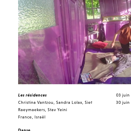
Les résidences
03 juin
Christina Vantzou
,
Sandra Lolax
,
Siet
30 juin
Raeymaekers
,
Stav Yeini
France
,
Israël
Danse