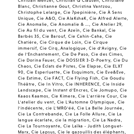
Christan Menzel
,
Christian Q Clausen
,
Christiane
Blanc
,
Christianne Gout
,
Christina Vantzou
,
Christophe Lelarge
,
Cie 7pepinière
,
Cie À Sens
Unique
,
Cie A&O
,
Cie AlaKshaK
,
Cie Alfred Alerte
,
Cie Anomalie
,
Cie Anomalie & ...
,
Cie Atelier 29
,
Cie Au fil du vent
,
Cie Azeïn
,
Cie Bankal
,
Cie
Barbès 35
,
Cie Barouf
,
Cie Cahin-Caha
,
Cie
Chatière
,
Cie Cirque de Loin
,
Cie Cirque
immersif
,
Cie Cirq_Analogique
,
Cie d'Avigny
,
Cie
de l'Enchantement
,
Cie De Paso
,
Cie des Cimes
,
Cie Dorina Fauer
,
Cie DOSSIER 3-D-Poetry
,
Cie Du
Chaos
,
Cie Éclats de Pistes
,
Cie Elapse
,
Cie ELXT
90
,
Cie Esperluette
,
Cie Esquimots
,
Cie Eve&Eve
,
Cie Extime
,
Cie FACT
,
Cie Flying Fish
,
Cie Goudu
Théâtre
,
Cie In Vitro
,
Cie INHERENCE
,
Cie Inside
Landscape
,
Cie Instant d'Encres
,
Cie Jomupo
,
Cie
Kaaos Kaamos
,
Cie Kimera
,
Cie L'arrière Cour
,
Cie
L'atelier du vent
,
Cie L'Automne Olympique
,
Cie
l'indécente
,
cie L'MRG'éé
,
Cie La Belle Journée
,
Cie La Contrebande
,
Cie La Folle Allure
,
Cie La
langue écarlate
,
cie la migration
,
Cie La Nadra
,
Cie La Tournoyante
,
Cie Laïka - Judith Longuet-
Marx
,
Cie Lapsus
,
Cie le gazouillis des éléphants
,