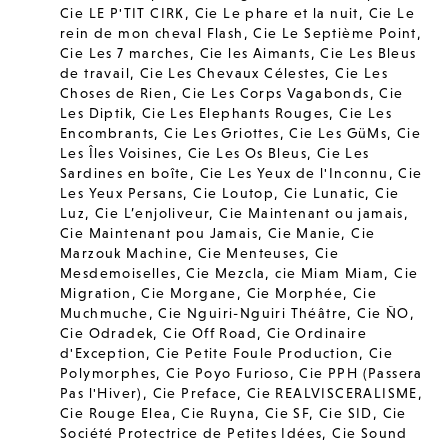
Cie LE P'TIT CIRK
,
Cie Le phare et la nuit
,
Cie Le
rein de mon cheval Flash
,
Cie Le Septième Point
,
Cie Les 7 marches
,
Cie les Aimants
,
Cie Les Bleus
de travail
,
Cie Les Chevaux Célestes
,
Cie Les
Choses de Rien
,
Cie Les Corps Vagabonds
,
Cie
Les Diptik
,
Cie Les Elephants Rouges
,
Cie Les
Encombrants
,
Cie Les Griottes
,
Cie Les GüMs
,
Cie
Les Îles Voisines
,
Cie Les Os Bleus
,
Cie Les
Sardines en boîte
,
Cie Les Yeux de l'Inconnu
,
Cie
Les Yeux Persans
,
Cie Loutop
,
Cie Lunatic
,
Cie
Luz
,
Cie L’enjoliveur
,
Cie Maintenant ou jamais
,
Cie Maintenant pou Jamais
,
Cie Manie
,
Cie
Marzouk Machine
,
Cie Menteuses
,
Cie
Mesdemoiselles
,
Cie Mezcla
,
cie Miam Miam
,
Cie
Migration
,
Cie Morgane
,
Cie Morphée
,
Cie
Muchmuche
,
Cie Nguiri-Nguiri Théâtre
,
Cie ÑO
,
Cie Odradek
,
Cie Off Road
,
Cie Ordinaire
d'Exception
,
Cie Petite Foule Production
,
Cie
Polymorphes
,
Cie Poyo Furioso
,
Cie PPH (Passera
Pas l'Hiver)
,
Cie Preface
,
Cie REALVISCERALISME
,
Cie Rouge Elea
,
Cie Ruyna
,
Cie SF
,
Cie SID
,
Cie
Société Protectrice de Petites Idées
,
Cie Sound