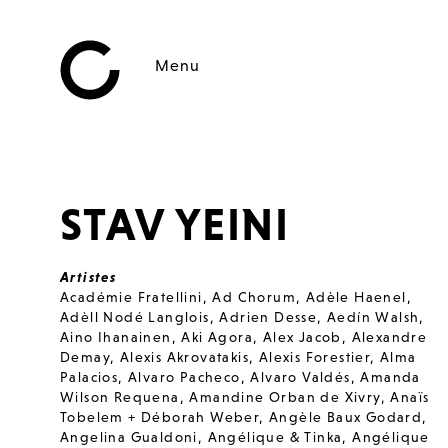
Menu
STAV YEINI
Artistes
Académie Fratellini
,
Ad Chorum
,
Adèle Haenel
,
Adèll Nodé Langlois
,
Adrien Desse
,
Aedín Walsh
,
Aino Ihanainen
,
Aki Agora
,
Alex Jacob
,
Alexandre
Demay
,
Alexis Akrovatakis
,
Alexis Forestier
,
Alma
Palacios
,
Alvaro Pacheco
,
Alvaro Valdés
,
Amanda
Wilson Requena
,
Amandine Orban de Xivry
,
Anaïs
Tobelem + Déborah Weber
,
Angèle Baux Godard
,
Angelina Gualdoni
,
Angélique & Tinka
,
Angélique