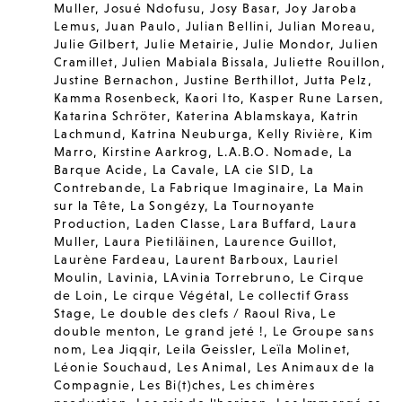
Muller
,
Josué Ndofusu
,
Josy Basar
,
Joy Jaroba
Lemus
,
Juan Paulo
,
Julian Bellini
,
Julian Moreau
,
Julie Gilbert
,
Julie Metairie
,
Julie Mondor
,
Julien
Cramillet
,
Julien Mabiala Bissala
,
Juliette Rouillon
,
Justine Bernachon
,
Justine Berthillot
,
Jutta Pelz
,
Kamma Rosenbeck
,
Kaori Ito
,
Kasper Rune Larsen
,
Katarina Schröter
,
Katerina Ablamskaya
,
Katrin
Lachmund
,
Katrina Neuburga
,
Kelly Rivière
,
Kim
Marro
,
Kirstine Aarkrog
,
L.A.B.O. Nomade
,
La
Barque Acide
,
La Cavale
,
LA cie SID
,
La
Contrebande
,
La Fabrique Imaginaire
,
La Main
sur la Tête
,
La Songézy
,
La Tournoyante
Production
,
Laden Classe
,
Lara Buffard
,
Laura
Muller
,
Laura Pietiläinen
,
Laurence Guillot
,
Laurène Fardeau
,
Laurent Barboux
,
Lauriel
Moulin
,
Lavinia
,
LAvinia Torrebruno
,
Le Cirque
de Loin
,
Le cirque Végétal
,
Le collectif Grass
Stage
,
Le double des clefs / Raoul Riva
,
Le
double menton
,
Le grand jeté !
,
Le Groupe sans
nom
,
Lea Jiqqir
,
Leila Geissler
,
Leïla Molinet
,
Léonie Souchaud
,
Les Animal
,
Les Animaux de la
Compagnie
,
Les Bi(t)ches
,
Les chimères