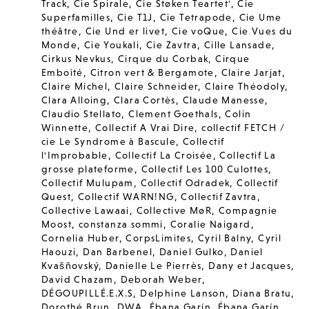
Track
,
Cie Spirale
,
Cie Støken Teartet'
,
Cie
Superfamilles
,
Cie T1J
,
Cie Tetrapode
,
Cie Ume
théâtre
,
Cie Und er livet
,
Cie voQue
,
Cie Vues du
Monde
,
Cie Youkali
,
Cie Zavtra
,
Cille Lansade
,
Cirkus Nevkus
,
Cirque du Corbak
,
Cirque
Emboité
,
Citron vert & Bergamote
,
Claire Jarjat
,
Claire Michel
,
Claire Schneider
,
Claire Théodoly
,
Clara Alloing
,
Clara Cortès
,
Claude Manesse
,
Claudio Stellato
,
Clement Goethals
,
Colin
Winnette
,
Collectif A Vrai Dire
,
collectif FETCH /
cie Le Syndrome à Bascule
,
Collectif
l'Improbable
,
Collectif La Croisée
,
Collectif La
grosse plateforme
,
Collectif Les 100 Culottes
,
Collectif Mulupam
,
Collectif Odradek
,
Collectif
Quest
,
Collectif WARN!NG
,
Collectif Zavtra
,
Collective Lawaai
,
Collective MøR
,
Compagnie
Moost
,
constanza sommi
,
Coralie Naigard
,
Cornelia Huber
,
CorpsLimites
,
Cyril Balny
,
Cyril
Haouzi
,
Dan Barbenel
,
Daniel Gulko
,
Daniel
Kvašňovský
,
Danielle Le Pierrès
,
Dany et Jacques
,
David Chazam
,
Deborah Weber
,
DÉGOUPILLÉ.E.X.S
,
Delphine Lanson
,
Diana Bratu
,
Dorothé Brun
,
DWA
,
Ébana Garín
,
Ébana Garín