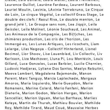
Laurence Guillot
,
Laurène Fardeau
,
Laurent Barboux
,
Lauriel Moulin
,
Lavinia
,
LAvinia Torrebruno
,
Le Cirque
de Loin
,
Le cirque Végétal
,
Le collectif Grass Stage
,
Le
double des clefs / Raoul Riva
,
Le double menton
,
Le
grand jeté !
,
Le Groupe sans nom
,
Lea Jiqqir
,
Leila
Geissler
,
Leïla Molinet
,
Léonie Souchaud
,
Les Animal
,
Les Animaux de la Compagnie
,
Les Bi(t)ches
,
Les
chimères production
,
Les cris de l'horizon
,
Les
Immergé·es
,
Les Lunes Artiques
,
Les ricochets
,
Liam
Lelarge
,
Lilas Nagoya - Collectif Hinterland
,
Lionel
Becimol
,
Lior Shoov
,
Lise Lauenblad
,
Liv Collectiv
,
Liv
Karlsson
,
Liza Machover
,
Lluna Pi
,
Lou Montézin
,
Louis
Gillard
,
Luca Gonzales
,
Lucas Barbier
,
Lucile Charnier
,
Ludovic Hadjeras
,
Lyliane Dos Santos
,
Maelys Rebutini
,
Maeva Lambert
,
Magdalena Bajamonde
,
Manon
Parent
,
Marc Tanguy
,
Marcia Laplechade
,
Margaux
Amoros
,
Maria Izquierdo
,
Marie Gueydon
,
Marie
Romanens
,
Marine Colard
,
Mario Fanfani
,
Marion
Dieterle
,
Marion Godon
,
Marion Hergas
,
Marion
Sancellier
,
Marion Uguen
,
Marius Barthaux
,
Marlies
Kataya
,
Martin de Thurah
,
Mathieu Bouvier
,
Mathilde
Roy
,
Mathilde Tirard
,
Maud Coué
,
Mauvaise Herbes