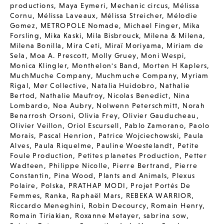
productions
,
Maya Eymeri
,
Mechanic circus
,
Mélissa
Cornu
,
Mélissa Laveaux
,
Mélissa Streicher
,
Mélodie
Gomez
,
METROPOLE Nomade
,
Michael Finger
,
Mika
Forsling
,
Mika Kaski
,
Mila Bisbrouck
,
Milena & Milena
,
Milena Bonilla
,
Mira Ceti
,
Miraï Moriyama
,
Miriam de
Sela
,
Moa A. Prescott
,
Molly Gruey
,
Moni Wespi
,
Monica Klingler
,
Monthelon's Band
,
Morten H Kaplers
,
MuchMuche Company
,
Muchmuche Company
,
Myriam
Rigal
,
Mør Collective
,
Natalia Huidobro
,
Nathalie
Bertod
,
Nathalie Maufroy
,
Nicolas Benedict
,
Nina
Lombardo
,
Noa Aubry
,
Nolwenn Peterschmitt
,
Norah
Benarrosh Orsoni
,
Olivia Frey
,
Olivier Gauducheau
,
Olivier Veillon
,
Oriol Escursell
,
Pablo Zamorano
,
Paolo
Morais
,
Pascal Henrion
,
Patrice Wojciechowski
,
Paula
Alves
,
Paula Riquelme
,
Pauline Woestelandt
,
Petite
Foule Production
,
Petites planetes Production
,
Petter
Wadteen
,
Philippe Nicolle
,
Pierre Bertrand
,
Pierre
Constantin
,
Pina Wood
,
Plants and Animals
,
Plexus
Polaire
,
Polska
,
PRATHAP MODI
,
Projet Portés De
Femmes
,
Ranka
,
Raphaël Mars
,
REBEKA WARRIOR
,
Riccardo Meneghini
,
Robin Decourcy
,
Romain Henry
,
Romain Tiriakian
,
Roxanne Metayer
,
sabrina sow
,