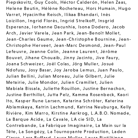
Piepskovitz
,
Guy Cools
,
Héctor Calderón
,
Helen Zaas
,
Helene Beutin
,
Hélène Rocheteau
,
Hors Humain
,
Hugo
Varret
,
Hyacinthe Reisch
,
Ilikaa Bhandari
,
Inès
Loizillon
,
Ingrid Florès
,
Ingrid Strelkoff
,
Insgrid
Esperanza
,
Iorhanne Dacunhia
,
Isona Dodero
,
Jacob
Arch
,
Javier Varela
,
Jean Park
,
Jean-Benoît Mollet
,
Jean-Charles Gaume
,
Jean-Christophe Bournine
,
Jean-
Christophe Herveet
,
Jean-Marc Desmond
,
Jean-Paul
Lefeuvre
,
Jeanne Colin
,
Jeanne Laurent
,
Jérôme
Bouvet
,
Jihane Chouaib
,
Jinny Jacinto
,
Jive Faury
,
Joana Schweizer
,
Joël Colas
,
Jörg Muller
,
Josué
Ndofusu
,
Josy Basar
,
Joy Jaroba Lemus
,
Juan Paulo
,
Julian Bellini
,
Julian Moreau
,
Julie Gilbert
,
Julie
Metairie
,
Julie Mondor
,
Julien Cramillet
,
Julien
Mabiala Bissala
,
Juliette Rouillon
,
Justine Bernachon
,
Justine Berthillot
,
Jutta Pelz
,
Kamma Rosenbeck
,
Kaori
Ito
,
Kasper Rune Larsen
,
Katarina Schröter
,
Katerina
Ablamskaya
,
Katrin Lachmund
,
Katrina Neuburga
,
Kelly
Rivière
,
Kim Marro
,
Kirstine Aarkrog
,
L.A.B.O. Nomade
,
La Barque Acide
,
La Cavale
,
LA cie SID
,
La
Contrebande
,
La Fabrique Imaginaire
,
La Main sur la
Tête
,
La Songézy
,
La Tournoyante Production
,
Laden
Classe
,
Lara Buffard
,
Laura Muller
,
Laura Pietiläinen
,