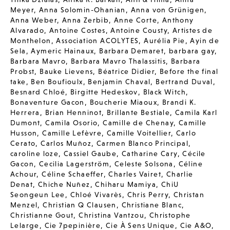
Meyer
,
Anna Solomin-Ohanian
,
Anna von Grünigen
,
Anna Weber
,
Anna Zerbib
,
Anne Corte
,
Anthony
Alvarado
,
Antoine Costes
,
Antoine Cousty
,
Artistes de
Monthelon
,
Association ACOLYTES
,
Aurélia Pie
,
Ayin de
Sela
,
Aymeric Hainaux
,
Barbara Demaret
,
barbara gay
,
Barbara Mavro
,
Barbara Mavro Thalassitis
,
Barbara
Probst
,
Bauke Lievens
,
Béatrice Didier
,
Before the final
take
,
Ben Boufioulx
,
Benjamin Chaval
,
Bertrand Duval
,
Besnard Chloé
,
Birgitte Hedeskov
,
Black Witch
,
Bonaventure Gacon
,
Boucherie Miaoux
,
Brandi K.
Herrera
,
Brian Henninot
,
Brillante Bestiale
,
Camila Karl
Dumont
,
Camila Osorio
,
Camille de Chenay
,
Camille
Husson
,
Camille Lefèvre
,
Camille Voitellier
,
Carlo
Cerato
,
Carlos Muñoz
,
Carmen Blanco Principal
,
caroline loze
,
Cassiel Gaube
,
Catharine Cary
,
Cécile
Gacon
,
Cecilia Lagerström
,
Celeste Solsona
,
Céline
Achour
,
Céline Schaeffer
,
Charles Vairet
,
Charlie
Denat
,
Chiche Nuñez
,
Chiharu Mamiya
,
ChiU
Seongeun Lee
,
Chloé Vivarès
,
Chris Perry
,
Christan
Menzel
,
Christian Q Clausen
,
Christiane Blanc
,
Christianne Gout
,
Christina Vantzou
,
Christophe
Lelarge
,
Cie 7pepinière
,
Cie À Sens Unique
,
Cie A&O
,