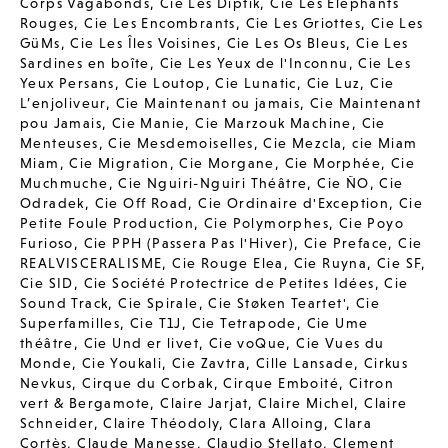
Corps Vagabonds
,
Cie Les Diptik
,
Cie Les Elephants
Rouges
,
Cie Les Encombrants
,
Cie Les Griottes
,
Cie Les
GüMs
,
Cie Les Îles Voisines
,
Cie Les Os Bleus
,
Cie Les
Sardines en boîte
,
Cie Les Yeux de l'Inconnu
,
Cie Les
Yeux Persans
,
Cie Loutop
,
Cie Lunatic
,
Cie Luz
,
Cie
L’enjoliveur
,
Cie Maintenant ou jamais
,
Cie Maintenant
pou Jamais
,
Cie Manie
,
Cie Marzouk Machine
,
Cie
Menteuses
,
Cie Mesdemoiselles
,
Cie Mezcla
,
cie Miam
Miam
,
Cie Migration
,
Cie Morgane
,
Cie Morphée
,
Cie
Muchmuche
,
Cie Nguiri-Nguiri Théâtre
,
Cie ÑO
,
Cie
Odradek
,
Cie Off Road
,
Cie Ordinaire d'Exception
,
Cie
Petite Foule Production
,
Cie Polymorphes
,
Cie Poyo
Furioso
,
Cie PPH (Passera Pas l'Hiver)
,
Cie Preface
,
Cie
REALVISCERALISME
,
Cie Rouge Elea
,
Cie Ruyna
,
Cie SF
,
Cie SID
,
Cie Société Protectrice de Petites Idées
,
Cie
Sound Track
,
Cie Spirale
,
Cie Støken Teartet'
,
Cie
Superfamilles
,
Cie T1J
,
Cie Tetrapode
,
Cie Ume
théâtre
,
Cie Und er livet
,
Cie voQue
,
Cie Vues du
Monde
,
Cie Youkali
,
Cie Zavtra
,
Cille Lansade
,
Cirkus
Nevkus
,
Cirque du Corbak
,
Cirque Emboité
,
Citron
vert & Bergamote
,
Claire Jarjat
,
Claire Michel
,
Claire
Schneider
,
Claire Théodoly
,
Clara Alloing
,
Clara
Cortès
,
Claude Manesse
,
Claudio Stellato
,
Clement