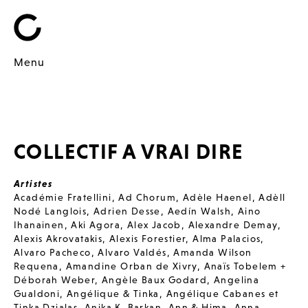
Menu
COLLECTIF A VRAI DIRE
Artistes
Académie Fratellini
,
Ad Chorum
,
Adèle Haenel
,
Adèll
Nodé Langlois
,
Adrien Desse
,
Aedín Walsh
,
Aino
Ihanainen
,
Aki Agora
,
Alex Jacob
,
Alexandre Demay
,
Alexis Akrovatakis
,
Alexis Forestier
,
Alma Palacios
,
Alvaro Pacheco
,
Alvaro Valdés
,
Amanda Wilson
Requena
,
Amandine Orban de Xivry
,
Anaïs Tobelem +
Déborah Weber
,
Angèle Baux Godard
,
Angelina
Gualdoni
,
Angélique & Tinka
,
Angélique Cabanes et
Tinka Dzialas
,
Anika K. Barkan
,
Ann & Hima
,
Anna