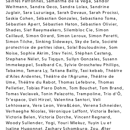
Saintes Patronnes
,
Samantha de la Vega
,
Sandor
Weltmann
,
Sandra Geco
,
Sandra Lolax
,
Sandrine
Juglair
,
Sara Luzuriaga
,
Sarah Devaux
,
Sarah Procissi
,
Saskia Cohen
,
Sébastian Gonzales
,
Sebastiano Toma
,
Sébastien Apert
,
Sébastien Haton
,
Sébastien Olivier
,
Shades
,
Siet Raeymaekers
,
Silembloc Cie
,
Simon
Caillaud
,
Simon Girard
,
Simon Leroux
,
Simon Peretti
,
Simon Tilche
,
Sinking Sideways
,
Sky de Sela
,
Société
protectrice de petites idses
,
Solal Bouloudnine
,
Som
Noise
,
Sophie Akrim
,
Stav Yeini
,
Stéphan Castang
,
Stephane Nélet
,
Su Tiqqun
,
Sullyn Gonzales
,
Susann
Immekeppel
,
Svalbard Co
,
Sylvie Groschatau Phillips
,
Tabaimo
,
Tamara Ly
,
Tatiana Bailly
,
Taxi kebab
,
Théâtre
d'Ailes Ardentes
,
Théâtre de l'Agrume
,
Théâtre de
Ume
,
Théâtre du Rabot
,
Thomas Lefebvre
,
Thomas
Pelletier
,
Tobias Piero Dohm
,
Tom Bouchet
,
Tom Brand
,
Tomas Vaclavek
,
Tonin Palazotto
,
Trampoline
,
Trio d'Ô
,
Tr’espace
,
Ueli Hirzel
,
Valentina Santori
,
Veli
Lehtovaara
,
Vera Leon
,
Véra&Léon
,
Verena Schneider
,
Verhaeghe Nicolas
,
Véronique Laffont
,
Victoria Belen
,
Victoria Belen
,
Victoria Dorche
,
Vincent Regnard
,
Woody Sullender
,
Yogi
,
Youri Mlekuz
,
Yuyin Lu et
Isaline Hugonnet
,
Zachary Schomburg
,
Zou
,
Æter