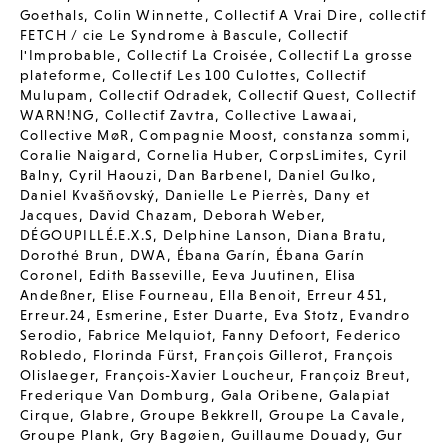
Goethals
,
Colin Winnette
,
Collectif A Vrai Dire
,
collectif
FETCH / cie Le Syndrome à Bascule
,
Collectif
l'Improbable
,
Collectif La Croisée
,
Collectif La grosse
plateforme
,
Collectif Les 100 Culottes
,
Collectif
Mulupam
,
Collectif Odradek
,
Collectif Quest
,
Collectif
WARN!NG
,
Collectif Zavtra
,
Collective Lawaai
,
Collective MøR
,
Compagnie Moost
,
constanza sommi
,
Coralie Naigard
,
Cornelia Huber
,
CorpsLimites
,
Cyril
Balny
,
Cyril Haouzi
,
Dan Barbenel
,
Daniel Gulko
,
Daniel Kvašňovský
,
Danielle Le Pierrès
,
Dany et
Jacques
,
David Chazam
,
Deborah Weber
,
DÉGOUPILLÉ.E.X.S
,
Delphine Lanson
,
Diana Bratu
,
Dorothé Brun
,
DWA
,
Ébana Garín
,
Ébana Garín
Coronel
,
Edith Basseville
,
Eeva Juutinen
,
Elisa
Andeßner
,
Elise Fourneau
,
Ella Benoit
,
Erreur 451
,
Erreur.24
,
Esmerine
,
Ester Duarte
,
Eva Stotz
,
Evandro
Serodio
,
Fabrice Melquiot
,
Fanny Defoort
,
Federico
Robledo
,
Florinda Fürst
,
François Gillerot
,
François
Olislaeger
,
François-Xavier Loucheur
,
Françoiz Breut
,
Frederique Van Domburg
,
Gala Oribene
,
Galapiat
Cirque
,
Glabre
,
Groupe Bekkrell
,
Groupe La Cavale
,
Groupe Plank
,
Gry Bagøien
,
Guillaume Douady
,
Gur