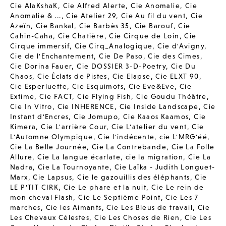
Cie AlaKshaK
,
Cie Alfred Alerte
,
Cie Anomalie
,
Cie
Anomalie & ...
,
Cie Atelier 29
,
Cie Au fil du vent
,
Cie
Azeïn
,
Cie Bankal
,
Cie Barbès 35
,
Cie Barouf
,
Cie
Cahin-Caha
,
Cie Chatière
,
Cie Cirque de Loin
,
Cie
Cirque immersif
,
Cie Cirq_Analogique
,
Cie d'Avigny
,
Cie de l'Enchantement
,
Cie De Paso
,
Cie des Cimes
,
Cie Dorina Fauer
,
Cie DOSSIER 3-D-Poetry
,
Cie Du
Chaos
,
Cie Éclats de Pistes
,
Cie Elapse
,
Cie ELXT 90
,
Cie Esperluette
,
Cie Esquimots
,
Cie Eve&Eve
,
Cie
Extime
,
Cie FACT
,
Cie Flying Fish
,
Cie Goudu Théâtre
,
Cie In Vitro
,
Cie INHERENCE
,
Cie Inside Landscape
,
Cie
Instant d'Encres
,
Cie Jomupo
,
Cie Kaaos Kaamos
,
Cie
Kimera
,
Cie L'arrière Cour
,
Cie L'atelier du vent
,
Cie
L'Automne Olympique
,
Cie l'indécente
,
cie L'MRG'éé
,
Cie La Belle Journée
,
Cie La Contrebande
,
Cie La Folle
Allure
,
Cie La langue écarlate
,
cie la migration
,
Cie La
Nadra
,
Cie La Tournoyante
,
Cie Laïka - Judith Longuet-
Marx
,
Cie Lapsus
,
Cie le gazouillis des éléphants
,
Cie
LE P'TIT CIRK
,
Cie Le phare et la nuit
,
Cie Le rein de
mon cheval Flash
,
Cie Le Septième Point
,
Cie Les 7
marches
,
Cie les Aimants
,
Cie Les Bleus de travail
,
Cie
Les Chevaux Célestes
,
Cie Les Choses de Rien
,
Cie Les