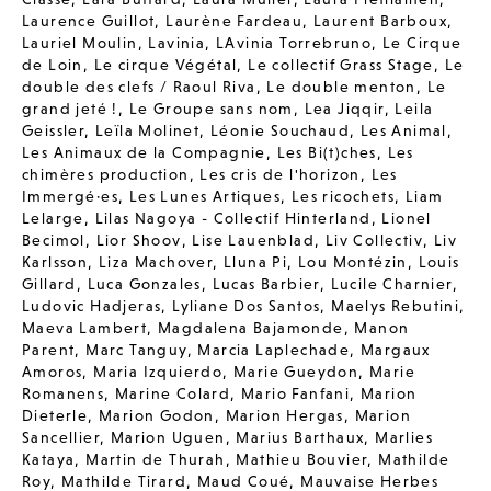
Laurence Guillot
,
Laurène Fardeau
,
Laurent Barboux
,
Lauriel Moulin
,
Lavinia
,
LAvinia Torrebruno
,
Le Cirque
de Loin
,
Le cirque Végétal
,
Le collectif Grass Stage
,
Le
double des clefs / Raoul Riva
,
Le double menton
,
Le
grand jeté !
,
Le Groupe sans nom
,
Lea Jiqqir
,
Leila
Geissler
,
Leïla Molinet
,
Léonie Souchaud
,
Les Animal
,
Les Animaux de la Compagnie
,
Les Bi(t)ches
,
Les
chimères production
,
Les cris de l'horizon
,
Les
Immergé·es
,
Les Lunes Artiques
,
Les ricochets
,
Liam
Lelarge
,
Lilas Nagoya - Collectif Hinterland
,
Lionel
Becimol
,
Lior Shoov
,
Lise Lauenblad
,
Liv Collectiv
,
Liv
Karlsson
,
Liza Machover
,
Lluna Pi
,
Lou Montézin
,
Louis
Gillard
,
Luca Gonzales
,
Lucas Barbier
,
Lucile Charnier
,
Ludovic Hadjeras
,
Lyliane Dos Santos
,
Maelys Rebutini
,
Maeva Lambert
,
Magdalena Bajamonde
,
Manon
Parent
,
Marc Tanguy
,
Marcia Laplechade
,
Margaux
Amoros
,
Maria Izquierdo
,
Marie Gueydon
,
Marie
Romanens
,
Marine Colard
,
Mario Fanfani
,
Marion
Dieterle
,
Marion Godon
,
Marion Hergas
,
Marion
Sancellier
,
Marion Uguen
,
Marius Barthaux
,
Marlies
Kataya
,
Martin de Thurah
,
Mathieu Bouvier
,
Mathilde
Roy
,
Mathilde Tirard
,
Maud Coué
,
Mauvaise Herbes