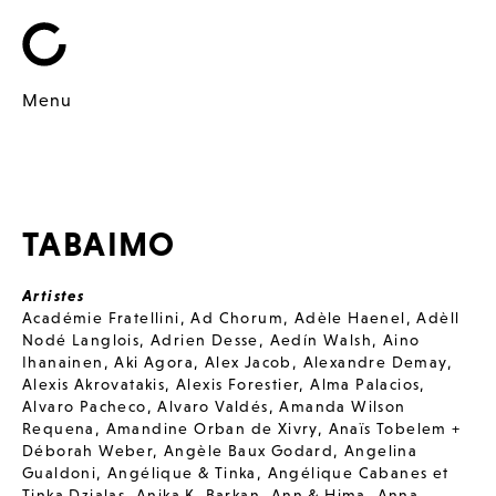
Menu
TABAIMO
Artistes
Académie Fratellini
,
Ad Chorum
,
Adèle Haenel
,
Adèll
Nodé Langlois
,
Adrien Desse
,
Aedín Walsh
,
Aino
Ihanainen
,
Aki Agora
,
Alex Jacob
,
Alexandre Demay
,
Alexis Akrovatakis
,
Alexis Forestier
,
Alma Palacios
,
Alvaro Pacheco
,
Alvaro Valdés
,
Amanda Wilson
Requena
,
Amandine Orban de Xivry
,
Anaïs Tobelem +
Déborah Weber
,
Angèle Baux Godard
,
Angelina
Gualdoni
,
Angélique & Tinka
,
Angélique Cabanes et
Tinka Dzialas
,
Anika K. Barkan
,
Ann & Hima
,
Anna