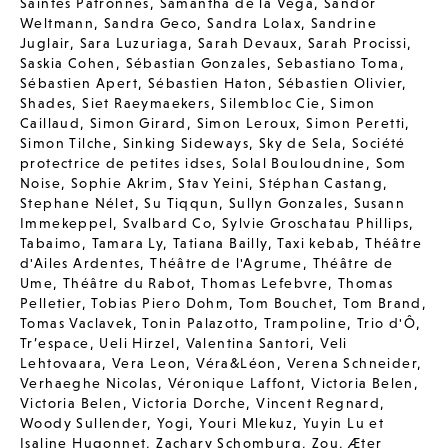
Saintes Patronnes
,
Samantha de la Vega
,
Sandor
Weltmann
,
Sandra Geco
,
Sandra Lolax
,
Sandrine
Juglair
,
Sara Luzuriaga
,
Sarah Devaux
,
Sarah Procissi
,
Saskia Cohen
,
Sébastian Gonzales
,
Sebastiano Toma
,
Sébastien Apert
,
Sébastien Haton
,
Sébastien Olivier
,
Shades
,
Siet Raeymaekers
,
Silembloc Cie
,
Simon
Caillaud
,
Simon Girard
,
Simon Leroux
,
Simon Peretti
,
Simon Tilche
,
Sinking Sideways
,
Sky de Sela
,
Société
protectrice de petites idses
,
Solal Bouloudnine
,
Som
Noise
,
Sophie Akrim
,
Stav Yeini
,
Stéphan Castang
,
Stephane Nélet
,
Su Tiqqun
,
Sullyn Gonzales
,
Susann
Immekeppel
,
Svalbard Co
,
Sylvie Groschatau Phillips
,
Tabaimo
,
Tamara Ly
,
Tatiana Bailly
,
Taxi kebab
,
Théâtre
d'Ailes Ardentes
,
Théâtre de l'Agrume
,
Théâtre de
Ume
,
Théâtre du Rabot
,
Thomas Lefebvre
,
Thomas
Pelletier
,
Tobias Piero Dohm
,
Tom Bouchet
,
Tom Brand
,
Tomas Vaclavek
,
Tonin Palazotto
,
Trampoline
,
Trio d'Ô
,
Tr’espace
,
Ueli Hirzel
,
Valentina Santori
,
Veli
Lehtovaara
,
Vera Leon
,
Véra&Léon
,
Verena Schneider
,
Verhaeghe Nicolas
,
Véronique Laffont
,
Victoria Belen
,
Victoria Belen
,
Victoria Dorche
,
Vincent Regnard
,
Woody Sullender
,
Yogi
,
Youri Mlekuz
,
Yuyin Lu et
Isaline Hugonnet
,
Zachary Schomburg
,
Zou
,
Æter