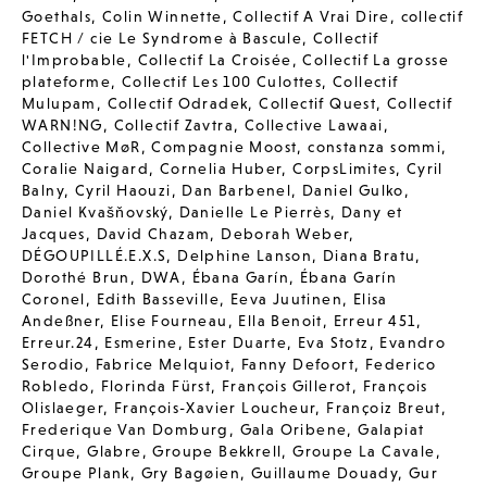
Goethals
,
Colin Winnette
,
Collectif A Vrai Dire
,
collectif
FETCH / cie Le Syndrome à Bascule
,
Collectif
l'Improbable
,
Collectif La Croisée
,
Collectif La grosse
plateforme
,
Collectif Les 100 Culottes
,
Collectif
Mulupam
,
Collectif Odradek
,
Collectif Quest
,
Collectif
WARN!NG
,
Collectif Zavtra
,
Collective Lawaai
,
Collective MøR
,
Compagnie Moost
,
constanza sommi
,
Coralie Naigard
,
Cornelia Huber
,
CorpsLimites
,
Cyril
Balny
,
Cyril Haouzi
,
Dan Barbenel
,
Daniel Gulko
,
Daniel Kvašňovský
,
Danielle Le Pierrès
,
Dany et
Jacques
,
David Chazam
,
Deborah Weber
,
DÉGOUPILLÉ.E.X.S
,
Delphine Lanson
,
Diana Bratu
,
Dorothé Brun
,
DWA
,
Ébana Garín
,
Ébana Garín
Coronel
,
Edith Basseville
,
Eeva Juutinen
,
Elisa
Andeßner
,
Elise Fourneau
,
Ella Benoit
,
Erreur 451
,
Erreur.24
,
Esmerine
,
Ester Duarte
,
Eva Stotz
,
Evandro
Serodio
,
Fabrice Melquiot
,
Fanny Defoort
,
Federico
Robledo
,
Florinda Fürst
,
François Gillerot
,
François
Olislaeger
,
François-Xavier Loucheur
,
Françoiz Breut
,
Frederique Van Domburg
,
Gala Oribene
,
Galapiat
Cirque
,
Glabre
,
Groupe Bekkrell
,
Groupe La Cavale
,
Groupe Plank
,
Gry Bagøien
,
Guillaume Douady
,
Gur