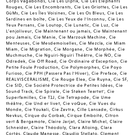
Corps Vagabonds
,
Cie Les Diptik
,
Cie Les Elephants
Rouges
,
Cie Les Encombrants
,
Cie Les Griottes
,
Cie Les
GüMs
,
Cie Les Îles Voisines
,
Cie Les Os Bleus
,
Cie Les
Sardines en boîte
,
Cie Les Yeux de l'Inconnu
,
Cie Les
Yeux Persans
,
Cie Loutop
,
Cie Lunatic
,
Cie Luz
,
Cie
L’enjoliveur
,
Cie Maintenant ou jamais
,
Cie Maintenant
pou Jamais
,
Cie Manie
,
Cie Marzouk Machine
,
Cie
Menteuses
,
Cie Mesdemoiselles
,
Cie Mezcla
,
cie Miam
Miam
,
Cie Migration
,
Cie Morgane
,
Cie Morphée
,
Cie
Muchmuche
,
Cie Nguiri-Nguiri Théâtre
,
Cie ÑO
,
Cie
Odradek
,
Cie Off Road
,
Cie Ordinaire d'Exception
,
Cie
Petite Foule Production
,
Cie Polymorphes
,
Cie Poyo
Furioso
,
Cie PPH (Passera Pas l'Hiver)
,
Cie Preface
,
Cie
REALVISCERALISME
,
Cie Rouge Elea
,
Cie Ruyna
,
Cie SF
,
Cie SID
,
Cie Société Protectrice de Petites Idées
,
Cie
Sound Track
,
Cie Spirale
,
Cie Støken Teartet'
,
Cie
Superfamilles
,
Cie T1J
,
Cie Tetrapode
,
Cie Ume
théâtre
,
Cie Und er livet
,
Cie voQue
,
Cie Vues du
Monde
,
Cie Youkali
,
Cie Zavtra
,
Cille Lansade
,
Cirkus
Nevkus
,
Cirque du Corbak
,
Cirque Emboité
,
Citron
vert & Bergamote
,
Claire Jarjat
,
Claire Michel
,
Claire
Schneider
,
Claire Théodoly
,
Clara Alloing
,
Clara
Cortès
,
Claude Manesse
,
Claudio Stellato
,
Clement