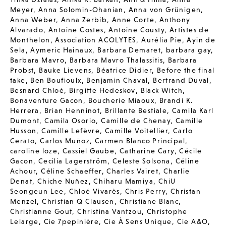
Meyer
,
Anna Solomin-Ohanian
,
Anna von Grünigen
,
Anna Weber
,
Anna Zerbib
,
Anne Corte
,
Anthony
Alvarado
,
Antoine Costes
,
Antoine Cousty
,
Artistes de
Monthelon
,
Association ACOLYTES
,
Aurélia Pie
,
Ayin de
Sela
,
Aymeric Hainaux
,
Barbara Demaret
,
barbara gay
,
Barbara Mavro
,
Barbara Mavro Thalassitis
,
Barbara
Probst
,
Bauke Lievens
,
Béatrice Didier
,
Before the final
take
,
Ben Boufioulx
,
Benjamin Chaval
,
Bertrand Duval
,
Besnard Chloé
,
Birgitte Hedeskov
,
Black Witch
,
Bonaventure Gacon
,
Boucherie Miaoux
,
Brandi K.
Herrera
,
Brian Henninot
,
Brillante Bestiale
,
Camila Karl
Dumont
,
Camila Osorio
,
Camille de Chenay
,
Camille
Husson
,
Camille Lefèvre
,
Camille Voitellier
,
Carlo
Cerato
,
Carlos Muñoz
,
Carmen Blanco Principal
,
caroline loze
,
Cassiel Gaube
,
Catharine Cary
,
Cécile
Gacon
,
Cecilia Lagerström
,
Celeste Solsona
,
Céline
Achour
,
Céline Schaeffer
,
Charles Vairet
,
Charlie
Denat
,
Chiche Nuñez
,
Chiharu Mamiya
,
ChiU
Seongeun Lee
,
Chloé Vivarès
,
Chris Perry
,
Christan
Menzel
,
Christian Q Clausen
,
Christiane Blanc
,
Christianne Gout
,
Christina Vantzou
,
Christophe
Lelarge
,
Cie 7pepinière
,
Cie À Sens Unique
,
Cie A&O
,