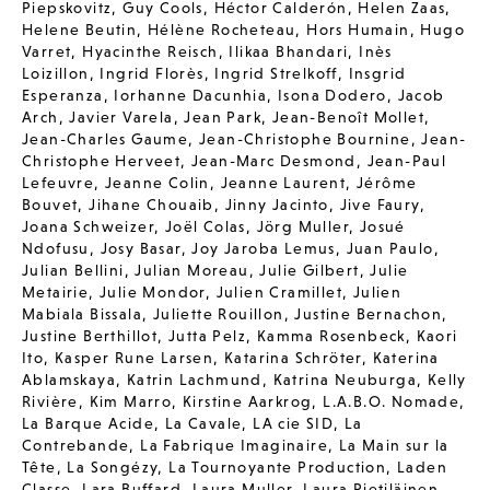
Piepskovitz
,
Guy Cools
,
Héctor Calderón
,
Helen Zaas
,
Helene Beutin
,
Hélène Rocheteau
,
Hors Humain
,
Hugo
Varret
,
Hyacinthe Reisch
,
Ilikaa Bhandari
,
Inès
Loizillon
,
Ingrid Florès
,
Ingrid Strelkoff
,
Insgrid
Esperanza
,
Iorhanne Dacunhia
,
Isona Dodero
,
Jacob
Arch
,
Javier Varela
,
Jean Park
,
Jean-Benoît Mollet
,
Jean-Charles Gaume
,
Jean-Christophe Bournine
,
Jean-
Christophe Herveet
,
Jean-Marc Desmond
,
Jean-Paul
Lefeuvre
,
Jeanne Colin
,
Jeanne Laurent
,
Jérôme
Bouvet
,
Jihane Chouaib
,
Jinny Jacinto
,
Jive Faury
,
Joana Schweizer
,
Joël Colas
,
Jörg Muller
,
Josué
Ndofusu
,
Josy Basar
,
Joy Jaroba Lemus
,
Juan Paulo
,
Julian Bellini
,
Julian Moreau
,
Julie Gilbert
,
Julie
Metairie
,
Julie Mondor
,
Julien Cramillet
,
Julien
Mabiala Bissala
,
Juliette Rouillon
,
Justine Bernachon
,
Justine Berthillot
,
Jutta Pelz
,
Kamma Rosenbeck
,
Kaori
Ito
,
Kasper Rune Larsen
,
Katarina Schröter
,
Katerina
Ablamskaya
,
Katrin Lachmund
,
Katrina Neuburga
,
Kelly
Rivière
,
Kim Marro
,
Kirstine Aarkrog
,
L.A.B.O. Nomade
,
La Barque Acide
,
La Cavale
,
LA cie SID
,
La
Contrebande
,
La Fabrique Imaginaire
,
La Main sur la
Tête
,
La Songézy
,
La Tournoyante Production
,
Laden
Classe
,
Lara Buffard
,
Laura Muller
,
Laura Pietiläinen
,