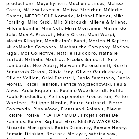
productions
,
Maya Eymeri
,
Mechanic circus
,
Mélissa
Cornu
,
Mélissa Laveaux
,
Mélissa Streicher
,
Mélodie
Gomez
,
METROPOLE Nomade
,
Michael Finger
,
Mika
Forsling
,
Mika Kaski
,
Mila Bisbrouck
,
Milena & Milena
,
Milena Bonilla
,
Mira Ceti
,
Miraï Moriyama
,
Miriam de
Sela
,
Moa A. Prescott
,
Molly Gruey
,
Moni Wespi
,
Monica Klingler
,
Monthelon's Band
,
Morten H Kaplers
,
MuchMuche Company
,
Muchmuche Company
,
Myriam
Rigal
,
Mør Collective
,
Natalia Huidobro
,
Nathalie
Bertod
,
Nathalie Maufroy
,
Nicolas Benedict
,
Nina
Lombardo
,
Noa Aubry
,
Nolwenn Peterschmitt
,
Norah
Benarrosh Orsoni
,
Olivia Frey
,
Olivier Gauducheau
,
Olivier Veillon
,
Oriol Escursell
,
Pablo Zamorano
,
Paolo
Morais
,
Pascal Henrion
,
Patrice Wojciechowski
,
Paula
Alves
,
Paula Riquelme
,
Pauline Woestelandt
,
Petite
Foule Production
,
Petites planetes Production
,
Petter
Wadteen
,
Philippe Nicolle
,
Pierre Bertrand
,
Pierre
Constantin
,
Pina Wood
,
Plants and Animals
,
Plexus
Polaire
,
Polska
,
PRATHAP MODI
,
Projet Portés De
Femmes
,
Ranka
,
Raphaël Mars
,
REBEKA WARRIOR
,
Riccardo Meneghini
,
Robin Decourcy
,
Romain Henry
,
Romain Tiriakian
,
Roxanne Metayer
,
sabrina sow
,