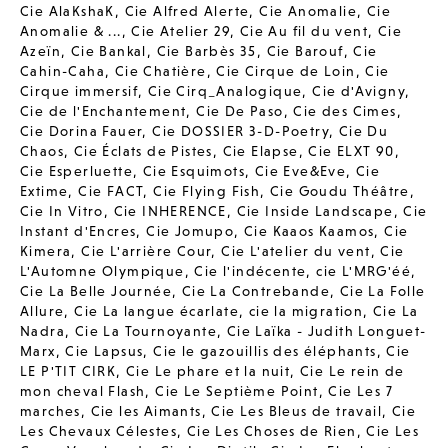
Cie AlaKshaK
,
Cie Alfred Alerte
,
Cie Anomalie
,
Cie
Anomalie & ...
,
Cie Atelier 29
,
Cie Au fil du vent
,
Cie
Azeïn
,
Cie Bankal
,
Cie Barbès 35
,
Cie Barouf
,
Cie
Cahin-Caha
,
Cie Chatière
,
Cie Cirque de Loin
,
Cie
Cirque immersif
,
Cie Cirq_Analogique
,
Cie d'Avigny
,
Cie de l'Enchantement
,
Cie De Paso
,
Cie des Cimes
,
Cie Dorina Fauer
,
Cie DOSSIER 3-D-Poetry
,
Cie Du
Chaos
,
Cie Éclats de Pistes
,
Cie Elapse
,
Cie ELXT 90
,
Cie Esperluette
,
Cie Esquimots
,
Cie Eve&Eve
,
Cie
Extime
,
Cie FACT
,
Cie Flying Fish
,
Cie Goudu Théâtre
,
Cie In Vitro
,
Cie INHERENCE
,
Cie Inside Landscape
,
Cie
Instant d'Encres
,
Cie Jomupo
,
Cie Kaaos Kaamos
,
Cie
Kimera
,
Cie L'arrière Cour
,
Cie L'atelier du vent
,
Cie
L'Automne Olympique
,
Cie l'indécente
,
cie L'MRG'éé
,
Cie La Belle Journée
,
Cie La Contrebande
,
Cie La Folle
Allure
,
Cie La langue écarlate
,
cie la migration
,
Cie La
Nadra
,
Cie La Tournoyante
,
Cie Laïka - Judith Longuet-
Marx
,
Cie Lapsus
,
Cie le gazouillis des éléphants
,
Cie
LE P'TIT CIRK
,
Cie Le phare et la nuit
,
Cie Le rein de
mon cheval Flash
,
Cie Le Septième Point
,
Cie Les 7
marches
,
Cie les Aimants
,
Cie Les Bleus de travail
,
Cie
Les Chevaux Célestes
,
Cie Les Choses de Rien
,
Cie Les