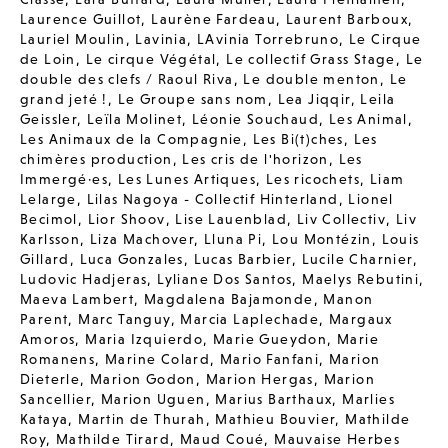
Laurence Guillot
,
Laurène Fardeau
,
Laurent Barboux
,
Lauriel Moulin
,
Lavinia
,
LAvinia Torrebruno
,
Le Cirque
de Loin
,
Le cirque Végétal
,
Le collectif Grass Stage
,
Le
double des clefs / Raoul Riva
,
Le double menton
,
Le
grand jeté !
,
Le Groupe sans nom
,
Lea Jiqqir
,
Leila
Geissler
,
Leïla Molinet
,
Léonie Souchaud
,
Les Animal
,
Les Animaux de la Compagnie
,
Les Bi(t)ches
,
Les
chimères production
,
Les cris de l'horizon
,
Les
Immergé·es
,
Les Lunes Artiques
,
Les ricochets
,
Liam
Lelarge
,
Lilas Nagoya - Collectif Hinterland
,
Lionel
Becimol
,
Lior Shoov
,
Lise Lauenblad
,
Liv Collectiv
,
Liv
Karlsson
,
Liza Machover
,
Lluna Pi
,
Lou Montézin
,
Louis
Gillard
,
Luca Gonzales
,
Lucas Barbier
,
Lucile Charnier
,
Ludovic Hadjeras
,
Lyliane Dos Santos
,
Maelys Rebutini
,
Maeva Lambert
,
Magdalena Bajamonde
,
Manon
Parent
,
Marc Tanguy
,
Marcia Laplechade
,
Margaux
Amoros
,
Maria Izquierdo
,
Marie Gueydon
,
Marie
Romanens
,
Marine Colard
,
Mario Fanfani
,
Marion
Dieterle
,
Marion Godon
,
Marion Hergas
,
Marion
Sancellier
,
Marion Uguen
,
Marius Barthaux
,
Marlies
Kataya
,
Martin de Thurah
,
Mathieu Bouvier
,
Mathilde
Roy
,
Mathilde Tirard
,
Maud Coué
,
Mauvaise Herbes