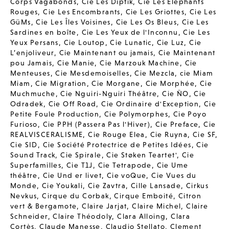
Corps Vagabonds
,
Cie Les Diptik
,
Cie Les Elephants
Rouges
,
Cie Les Encombrants
,
Cie Les Griottes
,
Cie Les
GüMs
,
Cie Les Îles Voisines
,
Cie Les Os Bleus
,
Cie Les
Sardines en boîte
,
Cie Les Yeux de l'Inconnu
,
Cie Les
Yeux Persans
,
Cie Loutop
,
Cie Lunatic
,
Cie Luz
,
Cie
L’enjoliveur
,
Cie Maintenant ou jamais
,
Cie Maintenant
pou Jamais
,
Cie Manie
,
Cie Marzouk Machine
,
Cie
Menteuses
,
Cie Mesdemoiselles
,
Cie Mezcla
,
cie Miam
Miam
,
Cie Migration
,
Cie Morgane
,
Cie Morphée
,
Cie
Muchmuche
,
Cie Nguiri-Nguiri Théâtre
,
Cie ÑO
,
Cie
Odradek
,
Cie Off Road
,
Cie Ordinaire d'Exception
,
Cie
Petite Foule Production
,
Cie Polymorphes
,
Cie Poyo
Furioso
,
Cie PPH (Passera Pas l'Hiver)
,
Cie Preface
,
Cie
REALVISCERALISME
,
Cie Rouge Elea
,
Cie Ruyna
,
Cie SF
,
Cie SID
,
Cie Société Protectrice de Petites Idées
,
Cie
Sound Track
,
Cie Spirale
,
Cie Støken Teartet'
,
Cie
Superfamilles
,
Cie T1J
,
Cie Tetrapode
,
Cie Ume
théâtre
,
Cie Und er livet
,
Cie voQue
,
Cie Vues du
Monde
,
Cie Youkali
,
Cie Zavtra
,
Cille Lansade
,
Cirkus
Nevkus
,
Cirque du Corbak
,
Cirque Emboité
,
Citron
vert & Bergamote
,
Claire Jarjat
,
Claire Michel
,
Claire
Schneider
,
Claire Théodoly
,
Clara Alloing
,
Clara
Cortès
,
Claude Manesse
,
Claudio Stellato
,
Clement