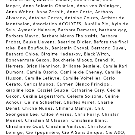
Meyer
,
Anna Solomin-Ohanian
,
Anna von Grünigen
,
Anna Weber
,
Anna Zerbib
,
Anne Corte
,
Anthony
Alvarado
,
Antoine Costes
,
Antoine Cousty
,
Artistes de
Monthelon
,
Association ACOLYTES
,
Aurélia Pie
,
Ayin de
Sela
,
Aymeric Hainaux
,
Barbara Demaret
,
barbara gay
,
Barbara Mavro
,
Barbara Mavro Thalassitis
,
Barbara
Probst
,
Bauke Lievens
,
Béatrice Didier
,
Before the final
take
,
Ben Boufioulx
,
Benjamin Chaval
,
Bertrand Duval
,
Besnard Chloé
,
Birgitte Hedeskov
,
Black Witch
,
Bonaventure Gacon
,
Boucherie Miaoux
,
Brandi K.
Herrera
,
Brian Henninot
,
Brillante Bestiale
,
Camila Karl
Dumont
,
Camila Osorio
,
Camille de Chenay
,
Camille
Husson
,
Camille Lefèvre
,
Camille Voitellier
,
Carlo
Cerato
,
Carlos Muñoz
,
Carmen Blanco Principal
,
caroline loze
,
Cassiel Gaube
,
Catharine Cary
,
Cécile
Gacon
,
Cecilia Lagerström
,
Celeste Solsona
,
Céline
Achour
,
Céline Schaeffer
,
Charles Vairet
,
Charlie
Denat
,
Chiche Nuñez
,
Chiharu Mamiya
,
ChiU
Seongeun Lee
,
Chloé Vivarès
,
Chris Perry
,
Christan
Menzel
,
Christian Q Clausen
,
Christiane Blanc
,
Christianne Gout
,
Christina Vantzou
,
Christophe
Lelarge
,
Cie 7pepinière
,
Cie À Sens Unique
,
Cie A&O
,