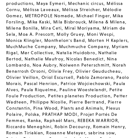
productions
,
Maya Eymeri
,
Mechanic circus
,
Mélissa
Cornu
,
Mélissa Laveaux
,
Mélissa Streicher
,
Mélodie
Gomez
,
METROPOLE Nomade
,
Michael Finger
,
Mika
Forsling
,
Mika Kaski
,
Mila Bisbrouck
,
Milena & Milena
,
Milena Bonilla
,
Mira Ceti
,
Miraï Moriyama
,
Miriam de
Sela
,
Moa A. Prescott
,
Molly Gruey
,
Moni Wespi
,
Monica Klingler
,
Monthelon's Band
,
Morten H Kaplers
,
MuchMuche Company
,
Muchmuche Company
,
Myriam
Rigal
,
Mør Collective
,
Natalia Huidobro
,
Nathalie
Bertod
,
Nathalie Maufroy
,
Nicolas Benedict
,
Nina
Lombardo
,
Noa Aubry
,
Nolwenn Peterschmitt
,
Norah
Benarrosh Orsoni
,
Olivia Frey
,
Olivier Gauducheau
,
Olivier Veillon
,
Oriol Escursell
,
Pablo Zamorano
,
Paolo
Morais
,
Pascal Henrion
,
Patrice Wojciechowski
,
Paula
Alves
,
Paula Riquelme
,
Pauline Woestelandt
,
Petite
Foule Production
,
Petites planetes Production
,
Petter
Wadteen
,
Philippe Nicolle
,
Pierre Bertrand
,
Pierre
Constantin
,
Pina Wood
,
Plants and Animals
,
Plexus
Polaire
,
Polska
,
PRATHAP MODI
,
Projet Portés De
Femmes
,
Ranka
,
Raphaël Mars
,
REBEKA WARRIOR
,
Riccardo Meneghini
,
Robin Decourcy
,
Romain Henry
,
Romain Tiriakian
,
Roxanne Metayer
,
sabrina sow
,