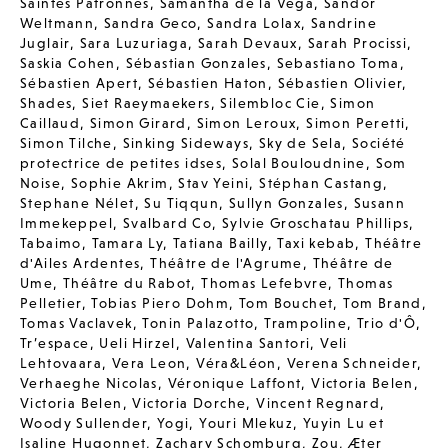
Saintes Patronnes
,
Samantha de la Vega
,
Sandor
Weltmann
,
Sandra Geco
,
Sandra Lolax
,
Sandrine
Juglair
,
Sara Luzuriaga
,
Sarah Devaux
,
Sarah Procissi
,
Saskia Cohen
,
Sébastian Gonzales
,
Sebastiano Toma
,
Sébastien Apert
,
Sébastien Haton
,
Sébastien Olivier
,
Shades
,
Siet Raeymaekers
,
Silembloc Cie
,
Simon
Caillaud
,
Simon Girard
,
Simon Leroux
,
Simon Peretti
,
Simon Tilche
,
Sinking Sideways
,
Sky de Sela
,
Société
protectrice de petites idses
,
Solal Bouloudnine
,
Som
Noise
,
Sophie Akrim
,
Stav Yeini
,
Stéphan Castang
,
Stephane Nélet
,
Su Tiqqun
,
Sullyn Gonzales
,
Susann
Immekeppel
,
Svalbard Co
,
Sylvie Groschatau Phillips
,
Tabaimo
,
Tamara Ly
,
Tatiana Bailly
,
Taxi kebab
,
Théâtre
d'Ailes Ardentes
,
Théâtre de l'Agrume
,
Théâtre de
Ume
,
Théâtre du Rabot
,
Thomas Lefebvre
,
Thomas
Pelletier
,
Tobias Piero Dohm
,
Tom Bouchet
,
Tom Brand
,
Tomas Vaclavek
,
Tonin Palazotto
,
Trampoline
,
Trio d'Ô
,
Tr’espace
,
Ueli Hirzel
,
Valentina Santori
,
Veli
Lehtovaara
,
Vera Leon
,
Véra&Léon
,
Verena Schneider
,
Verhaeghe Nicolas
,
Véronique Laffont
,
Victoria Belen
,
Victoria Belen
,
Victoria Dorche
,
Vincent Regnard
,
Woody Sullender
,
Yogi
,
Youri Mlekuz
,
Yuyin Lu et
Isaline Hugonnet
,
Zachary Schomburg
,
Zou
,
Æter