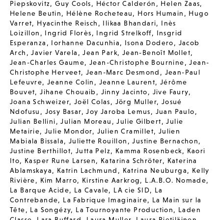
Piepskovitz
,
Guy Cools
,
Héctor Calderón
,
Helen Zaas
,
Helene Beutin
,
Hélène Rocheteau
,
Hors Humain
,
Hugo
Varret
,
Hyacinthe Reisch
,
Ilikaa Bhandari
,
Inès
Loizillon
,
Ingrid Florès
,
Ingrid Strelkoff
,
Insgrid
Esperanza
,
Iorhanne Dacunhia
,
Isona Dodero
,
Jacob
Arch
,
Javier Varela
,
Jean Park
,
Jean-Benoît Mollet
,
Jean-Charles Gaume
,
Jean-Christophe Bournine
,
Jean-
Christophe Herveet
,
Jean-Marc Desmond
,
Jean-Paul
Lefeuvre
,
Jeanne Colin
,
Jeanne Laurent
,
Jérôme
Bouvet
,
Jihane Chouaib
,
Jinny Jacinto
,
Jive Faury
,
Joana Schweizer
,
Joël Colas
,
Jörg Muller
,
Josué
Ndofusu
,
Josy Basar
,
Joy Jaroba Lemus
,
Juan Paulo
,
Julian Bellini
,
Julian Moreau
,
Julie Gilbert
,
Julie
Metairie
,
Julie Mondor
,
Julien Cramillet
,
Julien
Mabiala Bissala
,
Juliette Rouillon
,
Justine Bernachon
,
Justine Berthillot
,
Jutta Pelz
,
Kamma Rosenbeck
,
Kaori
Ito
,
Kasper Rune Larsen
,
Katarina Schröter
,
Katerina
Ablamskaya
,
Katrin Lachmund
,
Katrina Neuburga
,
Kelly
Rivière
,
Kim Marro
,
Kirstine Aarkrog
,
L.A.B.O. Nomade
,
La Barque Acide
,
La Cavale
,
LA cie SID
,
La
Contrebande
,
La Fabrique Imaginaire
,
La Main sur la
Tête
,
La Songézy
,
La Tournoyante Production
,
Laden
Classe
,
Lara Buffard
,
Laura Muller
,
Laura Pietiläinen
,