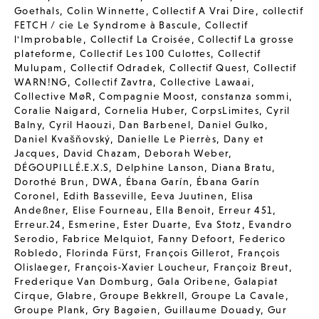
Goethals
,
Colin Winnette
,
Collectif A Vrai Dire
,
collectif
FETCH / cie Le Syndrome à Bascule
,
Collectif
l'Improbable
,
Collectif La Croisée
,
Collectif La grosse
plateforme
,
Collectif Les 100 Culottes
,
Collectif
Mulupam
,
Collectif Odradek
,
Collectif Quest
,
Collectif
WARN!NG
,
Collectif Zavtra
,
Collective Lawaai
,
Collective MøR
,
Compagnie Moost
,
constanza sommi
,
Coralie Naigard
,
Cornelia Huber
,
CorpsLimites
,
Cyril
Balny
,
Cyril Haouzi
,
Dan Barbenel
,
Daniel Gulko
,
Daniel Kvašňovský
,
Danielle Le Pierrès
,
Dany et
Jacques
,
David Chazam
,
Deborah Weber
,
DÉGOUPILLÉ.E.X.S
,
Delphine Lanson
,
Diana Bratu
,
Dorothé Brun
,
DWA
,
Ébana Garín
,
Ébana Garín
Coronel
,
Edith Basseville
,
Eeva Juutinen
,
Elisa
Andeßner
,
Elise Fourneau
,
Ella Benoit
,
Erreur 451
,
Erreur.24
,
Esmerine
,
Ester Duarte
,
Eva Stotz
,
Evandro
Serodio
,
Fabrice Melquiot
,
Fanny Defoort
,
Federico
Robledo
,
Florinda Fürst
,
François Gillerot
,
François
Olislaeger
,
François-Xavier Loucheur
,
Françoiz Breut
,
Frederique Van Domburg
,
Gala Oribene
,
Galapiat
Cirque
,
Glabre
,
Groupe Bekkrell
,
Groupe La Cavale
,
Groupe Plank
,
Gry Bagøien
,
Guillaume Douady
,
Gur