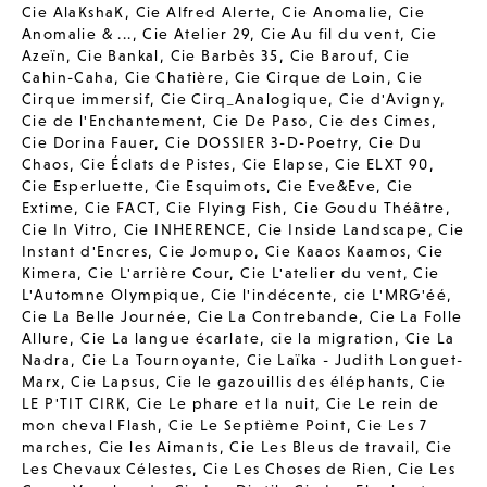
Cie AlaKshaK
,
Cie Alfred Alerte
,
Cie Anomalie
,
Cie
Anomalie & ...
,
Cie Atelier 29
,
Cie Au fil du vent
,
Cie
Azeïn
,
Cie Bankal
,
Cie Barbès 35
,
Cie Barouf
,
Cie
Cahin-Caha
,
Cie Chatière
,
Cie Cirque de Loin
,
Cie
Cirque immersif
,
Cie Cirq_Analogique
,
Cie d'Avigny
,
Cie de l'Enchantement
,
Cie De Paso
,
Cie des Cimes
,
Cie Dorina Fauer
,
Cie DOSSIER 3-D-Poetry
,
Cie Du
Chaos
,
Cie Éclats de Pistes
,
Cie Elapse
,
Cie ELXT 90
,
Cie Esperluette
,
Cie Esquimots
,
Cie Eve&Eve
,
Cie
Extime
,
Cie FACT
,
Cie Flying Fish
,
Cie Goudu Théâtre
,
Cie In Vitro
,
Cie INHERENCE
,
Cie Inside Landscape
,
Cie
Instant d'Encres
,
Cie Jomupo
,
Cie Kaaos Kaamos
,
Cie
Kimera
,
Cie L'arrière Cour
,
Cie L'atelier du vent
,
Cie
L'Automne Olympique
,
Cie l'indécente
,
cie L'MRG'éé
,
Cie La Belle Journée
,
Cie La Contrebande
,
Cie La Folle
Allure
,
Cie La langue écarlate
,
cie la migration
,
Cie La
Nadra
,
Cie La Tournoyante
,
Cie Laïka - Judith Longuet-
Marx
,
Cie Lapsus
,
Cie le gazouillis des éléphants
,
Cie
LE P'TIT CIRK
,
Cie Le phare et la nuit
,
Cie Le rein de
mon cheval Flash
,
Cie Le Septième Point
,
Cie Les 7
marches
,
Cie les Aimants
,
Cie Les Bleus de travail
,
Cie
Les Chevaux Célestes
,
Cie Les Choses de Rien
,
Cie Les