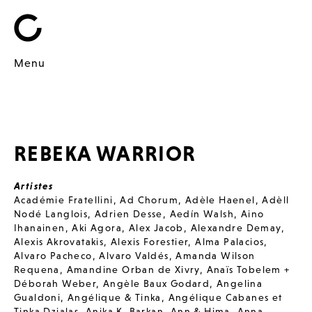
Menu
REBEKA WARRIOR
Artistes
Académie Fratellini
,
Ad Chorum
,
Adèle Haenel
,
Adèll
Nodé Langlois
,
Adrien Desse
,
Aedín Walsh
,
Aino
Ihanainen
,
Aki Agora
,
Alex Jacob
,
Alexandre Demay
,
Alexis Akrovatakis
,
Alexis Forestier
,
Alma Palacios
,
Alvaro Pacheco
,
Alvaro Valdés
,
Amanda Wilson
Requena
,
Amandine Orban de Xivry
,
Anaïs Tobelem +
Déborah Weber
,
Angèle Baux Godard
,
Angelina
Gualdoni
,
Angélique & Tinka
,
Angélique Cabanes et
Tinka Dzialas
,
Anika K. Barkan
,
Ann & Hima
,
Anna