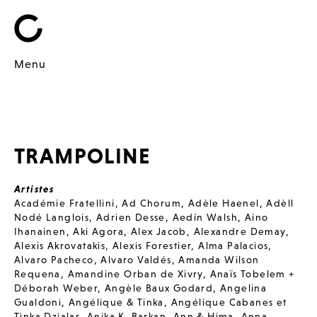
Menu
TRAMPOLINE
Artistes
Académie Fratellini
,
Ad Chorum
,
Adèle Haenel
,
Adèll
Nodé Langlois
,
Adrien Desse
,
Aedín Walsh
,
Aino
Ihanainen
,
Aki Agora
,
Alex Jacob
,
Alexandre Demay
,
Alexis Akrovatakis
,
Alexis Forestier
,
Alma Palacios
,
Alvaro Pacheco
,
Alvaro Valdés
,
Amanda Wilson
Requena
,
Amandine Orban de Xivry
,
Anaïs Tobelem +
Déborah Weber
,
Angèle Baux Godard
,
Angelina
Gualdoni
,
Angélique & Tinka
,
Angélique Cabanes et
Tinka Dzialas
,
Anika K. Barkan
,
Ann & Hima
,
Anna