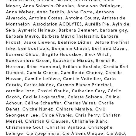
Meyer
,
Anna Solomin-Ohanian
,
Anna von Grünigen
,
Anna Weber
,
Anna Zerbib
,
Anne Corte
,
Anthony
Alvarado
,
Antoine Costes
,
Antoine Cousty
,
Artistes de
Monthelon
,
Association ACOLYTES
,
Aurélia Pie
,
Ayin de
Sela
,
Aymeric Hainaux
,
Barbara Demaret
,
barbara gay
,
Barbara Mavro
,
Barbara Mavro Thalassitis
,
Barbara
Probst
,
Bauke Lievens
,
Béatrice Didier
,
Before the final
take
,
Ben Boufioulx
,
Benjamin Chaval
,
Bertrand Duval
,
Besnard Chloé
,
Birgitte Hedeskov
,
Black Witch
,
Bonaventure Gacon
,
Boucherie Miaoux
,
Brandi K.
Herrera
,
Brian Henninot
,
Brillante Bestiale
,
Camila Karl
Dumont
,
Camila Osorio
,
Camille de Chenay
,
Camille
Husson
,
Camille Lefèvre
,
Camille Voitellier
,
Carlo
Cerato
,
Carlos Muñoz
,
Carmen Blanco Principal
,
caroline loze
,
Cassiel Gaube
,
Catharine Cary
,
Cécile
Gacon
,
Cecilia Lagerström
,
Celeste Solsona
,
Céline
Achour
,
Céline Schaeffer
,
Charles Vairet
,
Charlie
Denat
,
Chiche Nuñez
,
Chiharu Mamiya
,
ChiU
Seongeun Lee
,
Chloé Vivarès
,
Chris Perry
,
Christan
Menzel
,
Christian Q Clausen
,
Christiane Blanc
,
Christianne Gout
,
Christina Vantzou
,
Christophe
Lelarge
,
Cie 7pepinière
,
Cie À Sens Unique
,
Cie A&O
,