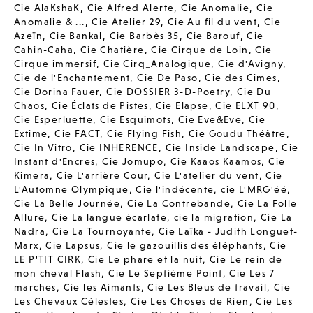
Cie AlaKshaK
,
Cie Alfred Alerte
,
Cie Anomalie
,
Cie
Anomalie & ...
,
Cie Atelier 29
,
Cie Au fil du vent
,
Cie
Azeïn
,
Cie Bankal
,
Cie Barbès 35
,
Cie Barouf
,
Cie
Cahin-Caha
,
Cie Chatière
,
Cie Cirque de Loin
,
Cie
Cirque immersif
,
Cie Cirq_Analogique
,
Cie d'Avigny
,
Cie de l'Enchantement
,
Cie De Paso
,
Cie des Cimes
,
Cie Dorina Fauer
,
Cie DOSSIER 3-D-Poetry
,
Cie Du
Chaos
,
Cie Éclats de Pistes
,
Cie Elapse
,
Cie ELXT 90
,
Cie Esperluette
,
Cie Esquimots
,
Cie Eve&Eve
,
Cie
Extime
,
Cie FACT
,
Cie Flying Fish
,
Cie Goudu Théâtre
,
Cie In Vitro
,
Cie INHERENCE
,
Cie Inside Landscape
,
Cie
Instant d'Encres
,
Cie Jomupo
,
Cie Kaaos Kaamos
,
Cie
Kimera
,
Cie L'arrière Cour
,
Cie L'atelier du vent
,
Cie
L'Automne Olympique
,
Cie l'indécente
,
cie L'MRG'éé
,
Cie La Belle Journée
,
Cie La Contrebande
,
Cie La Folle
Allure
,
Cie La langue écarlate
,
cie la migration
,
Cie La
Nadra
,
Cie La Tournoyante
,
Cie Laïka - Judith Longuet-
Marx
,
Cie Lapsus
,
Cie le gazouillis des éléphants
,
Cie
LE P'TIT CIRK
,
Cie Le phare et la nuit
,
Cie Le rein de
mon cheval Flash
,
Cie Le Septième Point
,
Cie Les 7
marches
,
Cie les Aimants
,
Cie Les Bleus de travail
,
Cie
Les Chevaux Célestes
,
Cie Les Choses de Rien
,
Cie Les