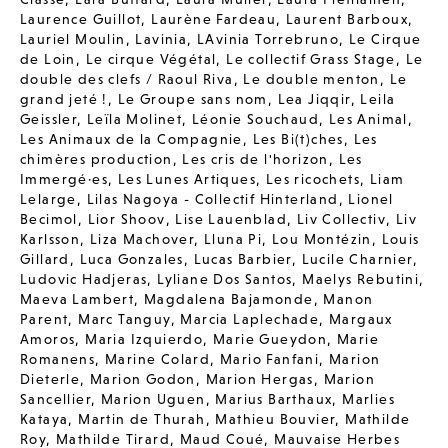
Laurence Guillot
,
Laurène Fardeau
,
Laurent Barboux
,
Lauriel Moulin
,
Lavinia
,
LAvinia Torrebruno
,
Le Cirque
de Loin
,
Le cirque Végétal
,
Le collectif Grass Stage
,
Le
double des clefs / Raoul Riva
,
Le double menton
,
Le
grand jeté !
,
Le Groupe sans nom
,
Lea Jiqqir
,
Leila
Geissler
,
Leïla Molinet
,
Léonie Souchaud
,
Les Animal
,
Les Animaux de la Compagnie
,
Les Bi(t)ches
,
Les
chimères production
,
Les cris de l'horizon
,
Les
Immergé·es
,
Les Lunes Artiques
,
Les ricochets
,
Liam
Lelarge
,
Lilas Nagoya - Collectif Hinterland
,
Lionel
Becimol
,
Lior Shoov
,
Lise Lauenblad
,
Liv Collectiv
,
Liv
Karlsson
,
Liza Machover
,
Lluna Pi
,
Lou Montézin
,
Louis
Gillard
,
Luca Gonzales
,
Lucas Barbier
,
Lucile Charnier
,
Ludovic Hadjeras
,
Lyliane Dos Santos
,
Maelys Rebutini
,
Maeva Lambert
,
Magdalena Bajamonde
,
Manon
Parent
,
Marc Tanguy
,
Marcia Laplechade
,
Margaux
Amoros
,
Maria Izquierdo
,
Marie Gueydon
,
Marie
Romanens
,
Marine Colard
,
Mario Fanfani
,
Marion
Dieterle
,
Marion Godon
,
Marion Hergas
,
Marion
Sancellier
,
Marion Uguen
,
Marius Barthaux
,
Marlies
Kataya
,
Martin de Thurah
,
Mathieu Bouvier
,
Mathilde
Roy
,
Mathilde Tirard
,
Maud Coué
,
Mauvaise Herbes