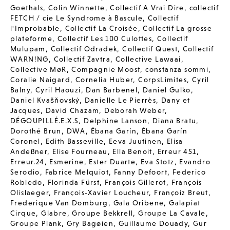
Goethals
,
Colin Winnette
,
Collectif A Vrai Dire
,
collectif
FETCH / cie Le Syndrome à Bascule
,
Collectif
l'Improbable
,
Collectif La Croisée
,
Collectif La grosse
plateforme
,
Collectif Les 100 Culottes
,
Collectif
Mulupam
,
Collectif Odradek
,
Collectif Quest
,
Collectif
WARN!NG
,
Collectif Zavtra
,
Collective Lawaai
,
Collective MøR
,
Compagnie Moost
,
constanza sommi
,
Coralie Naigard
,
Cornelia Huber
,
CorpsLimites
,
Cyril
Balny
,
Cyril Haouzi
,
Dan Barbenel
,
Daniel Gulko
,
Daniel Kvašňovský
,
Danielle Le Pierrès
,
Dany et
Jacques
,
David Chazam
,
Deborah Weber
,
DÉGOUPILLÉ.E.X.S
,
Delphine Lanson
,
Diana Bratu
,
Dorothé Brun
,
DWA
,
Ébana Garín
,
Ébana Garín
Coronel
,
Edith Basseville
,
Eeva Juutinen
,
Elisa
Andeßner
,
Elise Fourneau
,
Ella Benoit
,
Erreur 451
,
Erreur.24
,
Esmerine
,
Ester Duarte
,
Eva Stotz
,
Evandro
Serodio
,
Fabrice Melquiot
,
Fanny Defoort
,
Federico
Robledo
,
Florinda Fürst
,
François Gillerot
,
François
Olislaeger
,
François-Xavier Loucheur
,
Françoiz Breut
,
Frederique Van Domburg
,
Gala Oribene
,
Galapiat
Cirque
,
Glabre
,
Groupe Bekkrell
,
Groupe La Cavale
,
Groupe Plank
,
Gry Bagøien
,
Guillaume Douady
,
Gur