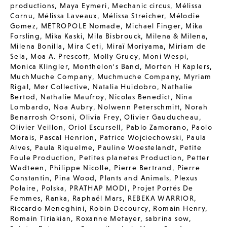
productions
,
Maya Eymeri
,
Mechanic circus
,
Mélissa
Cornu
,
Mélissa Laveaux
,
Mélissa Streicher
,
Mélodie
Gomez
,
METROPOLE Nomade
,
Michael Finger
,
Mika
Forsling
,
Mika Kaski
,
Mila Bisbrouck
,
Milena & Milena
,
Milena Bonilla
,
Mira Ceti
,
Miraï Moriyama
,
Miriam de
Sela
,
Moa A. Prescott
,
Molly Gruey
,
Moni Wespi
,
Monica Klingler
,
Monthelon's Band
,
Morten H Kaplers
,
MuchMuche Company
,
Muchmuche Company
,
Myriam
Rigal
,
Mør Collective
,
Natalia Huidobro
,
Nathalie
Bertod
,
Nathalie Maufroy
,
Nicolas Benedict
,
Nina
Lombardo
,
Noa Aubry
,
Nolwenn Peterschmitt
,
Norah
Benarrosh Orsoni
,
Olivia Frey
,
Olivier Gauducheau
,
Olivier Veillon
,
Oriol Escursell
,
Pablo Zamorano
,
Paolo
Morais
,
Pascal Henrion
,
Patrice Wojciechowski
,
Paula
Alves
,
Paula Riquelme
,
Pauline Woestelandt
,
Petite
Foule Production
,
Petites planetes Production
,
Petter
Wadteen
,
Philippe Nicolle
,
Pierre Bertrand
,
Pierre
Constantin
,
Pina Wood
,
Plants and Animals
,
Plexus
Polaire
,
Polska
,
PRATHAP MODI
,
Projet Portés De
Femmes
,
Ranka
,
Raphaël Mars
,
REBEKA WARRIOR
,
Riccardo Meneghini
,
Robin Decourcy
,
Romain Henry
,
Romain Tiriakian
,
Roxanne Metayer
,
sabrina sow
,