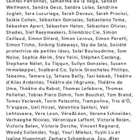
Saintes Patronnes
,
Samantha de la Vega
,
Sandor
Weltmann
,
Sandra Geco
,
Sandra Lolax
,
Sandrine
Juglair
,
Sara Luzuriaga
,
Sarah Devaux
,
Sarah Procissi
,
Saskia Cohen
,
Sébastian Gonzales
,
Sebastiano Toma
,
Sébastien Apert
,
Sébastien Haton
,
Sébastien Olivier
,
Shades
,
Siet Raeymaekers
,
Silembloc Cie
,
Simon
Caillaud
,
Simon Girard
,
Simon Leroux
,
Simon Peretti
,
Simon Tilche
,
Sinking Sideways
,
Sky de Sela
,
Société
protectrice de petites idses
,
Solal Bouloudnine
,
Som
Noise
,
Sophie Akrim
,
Stav Yeini
,
Stéphan Castang
,
Stephane Nélet
,
Su Tiqqun
,
Sullyn Gonzales
,
Susann
Immekeppel
,
Svalbard Co
,
Sylvie Groschatau Phillips
,
Tabaimo
,
Tamara Ly
,
Tatiana Bailly
,
Taxi kebab
,
Théâtre
d'Ailes Ardentes
,
Théâtre de l'Agrume
,
Théâtre de
Ume
,
Théâtre du Rabot
,
Thomas Lefebvre
,
Thomas
Pelletier
,
Tobias Piero Dohm
,
Tom Bouchet
,
Tom Brand
,
Tomas Vaclavek
,
Tonin Palazotto
,
Trampoline
,
Trio d'Ô
,
Tr’espace
,
Ueli Hirzel
,
Valentina Santori
,
Veli
Lehtovaara
,
Vera Leon
,
Véra&Léon
,
Verena Schneider
,
Verhaeghe Nicolas
,
Véronique Laffont
,
Victoria Belen
,
Victoria Belen
,
Victoria Dorche
,
Vincent Regnard
,
Woody Sullender
,
Yogi
,
Youri Mlekuz
,
Yuyin Lu et
Isaline Hugonnet
,
Zachary Schomburg
,
Zou
,
Æter