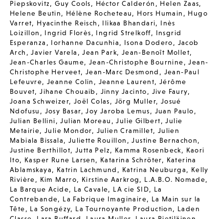
Piepskovitz
,
Guy Cools
,
Héctor Calderón
,
Helen Zaas
,
Helene Beutin
,
Hélène Rocheteau
,
Hors Humain
,
Hugo
Varret
,
Hyacinthe Reisch
,
Ilikaa Bhandari
,
Inès
Loizillon
,
Ingrid Florès
,
Ingrid Strelkoff
,
Insgrid
Esperanza
,
Iorhanne Dacunhia
,
Isona Dodero
,
Jacob
Arch
,
Javier Varela
,
Jean Park
,
Jean-Benoît Mollet
,
Jean-Charles Gaume
,
Jean-Christophe Bournine
,
Jean-
Christophe Herveet
,
Jean-Marc Desmond
,
Jean-Paul
Lefeuvre
,
Jeanne Colin
,
Jeanne Laurent
,
Jérôme
Bouvet
,
Jihane Chouaib
,
Jinny Jacinto
,
Jive Faury
,
Joana Schweizer
,
Joël Colas
,
Jörg Muller
,
Josué
Ndofusu
,
Josy Basar
,
Joy Jaroba Lemus
,
Juan Paulo
,
Julian Bellini
,
Julian Moreau
,
Julie Gilbert
,
Julie
Metairie
,
Julie Mondor
,
Julien Cramillet
,
Julien
Mabiala Bissala
,
Juliette Rouillon
,
Justine Bernachon
,
Justine Berthillot
,
Jutta Pelz
,
Kamma Rosenbeck
,
Kaori
Ito
,
Kasper Rune Larsen
,
Katarina Schröter
,
Katerina
Ablamskaya
,
Katrin Lachmund
,
Katrina Neuburga
,
Kelly
Rivière
,
Kim Marro
,
Kirstine Aarkrog
,
L.A.B.O. Nomade
,
La Barque Acide
,
La Cavale
,
LA cie SID
,
La
Contrebande
,
La Fabrique Imaginaire
,
La Main sur la
Tête
,
La Songézy
,
La Tournoyante Production
,
Laden
Classe
,
Lara Buffard
,
Laura Muller
,
Laura Pietiläinen
,