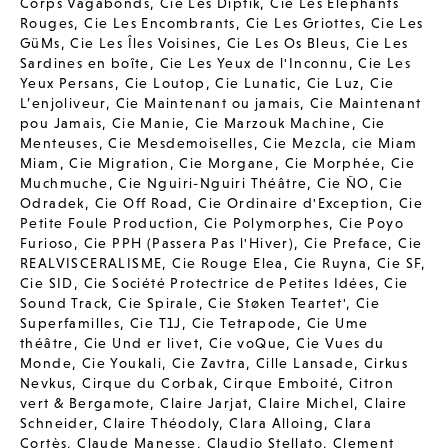
Corps Vagabonds
,
Cie Les Diptik
,
Cie Les Elephants
Rouges
,
Cie Les Encombrants
,
Cie Les Griottes
,
Cie Les
GüMs
,
Cie Les Îles Voisines
,
Cie Les Os Bleus
,
Cie Les
Sardines en boîte
,
Cie Les Yeux de l'Inconnu
,
Cie Les
Yeux Persans
,
Cie Loutop
,
Cie Lunatic
,
Cie Luz
,
Cie
L’enjoliveur
,
Cie Maintenant ou jamais
,
Cie Maintenant
pou Jamais
,
Cie Manie
,
Cie Marzouk Machine
,
Cie
Menteuses
,
Cie Mesdemoiselles
,
Cie Mezcla
,
cie Miam
Miam
,
Cie Migration
,
Cie Morgane
,
Cie Morphée
,
Cie
Muchmuche
,
Cie Nguiri-Nguiri Théâtre
,
Cie ÑO
,
Cie
Odradek
,
Cie Off Road
,
Cie Ordinaire d'Exception
,
Cie
Petite Foule Production
,
Cie Polymorphes
,
Cie Poyo
Furioso
,
Cie PPH (Passera Pas l'Hiver)
,
Cie Preface
,
Cie
REALVISCERALISME
,
Cie Rouge Elea
,
Cie Ruyna
,
Cie SF
,
Cie SID
,
Cie Société Protectrice de Petites Idées
,
Cie
Sound Track
,
Cie Spirale
,
Cie Støken Teartet'
,
Cie
Superfamilles
,
Cie T1J
,
Cie Tetrapode
,
Cie Ume
théâtre
,
Cie Und er livet
,
Cie voQue
,
Cie Vues du
Monde
,
Cie Youkali
,
Cie Zavtra
,
Cille Lansade
,
Cirkus
Nevkus
,
Cirque du Corbak
,
Cirque Emboité
,
Citron
vert & Bergamote
,
Claire Jarjat
,
Claire Michel
,
Claire
Schneider
,
Claire Théodoly
,
Clara Alloing
,
Clara
Cortès
,
Claude Manesse
,
Claudio Stellato
,
Clement