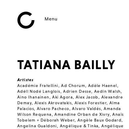
Menu
TATIANA BAILLY
Artistes
Académie Fratellini
,
Ad Chorum
,
Adèle Haenel
,
Adèll Nodé Langlois
,
Adrien Desse
,
Aedín Walsh
,
Aino Ihanainen
,
Aki Agora
,
Alex Jacob
,
Alexandre
Demay
,
Alexis Akrovatakis
,
Alexis Forestier
,
Alma
Palacios
,
Alvaro Pacheco
,
Alvaro Valdés
,
Amanda
Wilson Requena
,
Amandine Orban de Xivry
,
Anaïs
Tobelem + Déborah Weber
,
Angèle Baux Godard
,
Angelina Gualdoni
,
Angélique & Tinka
,
Angélique