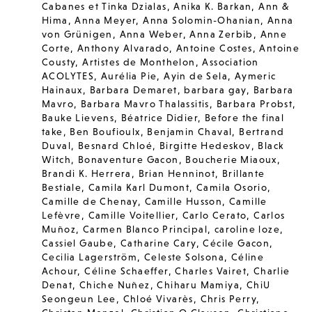
Cabanes et Tinka Dzialas
,
Anika K. Barkan
,
Ann &
Hima
,
Anna Meyer
,
Anna Solomin-Ohanian
,
Anna
von Grünigen
,
Anna Weber
,
Anna Zerbib
,
Anne
Corte
,
Anthony Alvarado
,
Antoine Costes
,
Antoine
Cousty
,
Artistes de Monthelon
,
Association
ACOLYTES
,
Aurélia Pie
,
Ayin de Sela
,
Aymeric
Hainaux
,
Barbara Demaret
,
barbara gay
,
Barbara
Mavro
,
Barbara Mavro Thalassitis
,
Barbara Probst
,
Bauke Lievens
,
Béatrice Didier
,
Before the final
take
,
Ben Boufioulx
,
Benjamin Chaval
,
Bertrand
Duval
,
Besnard Chloé
,
Birgitte Hedeskov
,
Black
Witch
,
Bonaventure Gacon
,
Boucherie Miaoux
,
Brandi K. Herrera
,
Brian Henninot
,
Brillante
Bestiale
,
Camila Karl Dumont
,
Camila Osorio
,
Camille de Chenay
,
Camille Husson
,
Camille
Lefèvre
,
Camille Voitellier
,
Carlo Cerato
,
Carlos
Muñoz
,
Carmen Blanco Principal
,
caroline loze
,
Cassiel Gaube
,
Catharine Cary
,
Cécile Gacon
,
Cecilia Lagerström
,
Celeste Solsona
,
Céline
Achour
,
Céline Schaeffer
,
Charles Vairet
,
Charlie
Denat
,
Chiche Nuñez
,
Chiharu Mamiya
,
ChiU
Seongeun Lee
,
Chloé Vivarès
,
Chris Perry
,