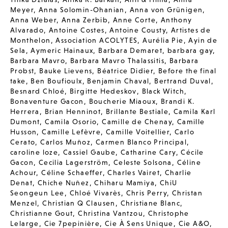
Meyer
,
Anna Solomin-Ohanian
,
Anna von Grünigen
,
Anna Weber
,
Anna Zerbib
,
Anne Corte
,
Anthony
Alvarado
,
Antoine Costes
,
Antoine Cousty
,
Artistes de
Monthelon
,
Association ACOLYTES
,
Aurélia Pie
,
Ayin de
Sela
,
Aymeric Hainaux
,
Barbara Demaret
,
barbara gay
,
Barbara Mavro
,
Barbara Mavro Thalassitis
,
Barbara
Probst
,
Bauke Lievens
,
Béatrice Didier
,
Before the final
take
,
Ben Boufioulx
,
Benjamin Chaval
,
Bertrand Duval
,
Besnard Chloé
,
Birgitte Hedeskov
,
Black Witch
,
Bonaventure Gacon
,
Boucherie Miaoux
,
Brandi K.
Herrera
,
Brian Henninot
,
Brillante Bestiale
,
Camila Karl
Dumont
,
Camila Osorio
,
Camille de Chenay
,
Camille
Husson
,
Camille Lefèvre
,
Camille Voitellier
,
Carlo
Cerato
,
Carlos Muñoz
,
Carmen Blanco Principal
,
caroline loze
,
Cassiel Gaube
,
Catharine Cary
,
Cécile
Gacon
,
Cecilia Lagerström
,
Celeste Solsona
,
Céline
Achour
,
Céline Schaeffer
,
Charles Vairet
,
Charlie
Denat
,
Chiche Nuñez
,
Chiharu Mamiya
,
ChiU
Seongeun Lee
,
Chloé Vivarès
,
Chris Perry
,
Christan
Menzel
,
Christian Q Clausen
,
Christiane Blanc
,
Christianne Gout
,
Christina Vantzou
,
Christophe
Lelarge
,
Cie 7pepinière
,
Cie À Sens Unique
,
Cie A&O
,