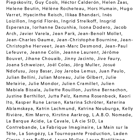
Piepskovitz
,
Guy Cools
,
Héctor Calderón
,
Helen Zaas
,
Helene Beutin
,
Hélène Rocheteau
,
Hors Humain
,
Hugo
Varret
,
Hyacinthe Reisch
,
Ilikaa Bhandari
,
Inès
Loizillon
,
Ingrid Florès
,
Ingrid Strelkoff
,
Insgrid
Esperanza
,
Iorhanne Dacunhia
,
Isona Dodero
,
Jacob
Arch
,
Javier Varela
,
Jean Park
,
Jean-Benoît Mollet
,
Jean-Charles Gaume
,
Jean-Christophe Bournine
,
Jean-
Christophe Herveet
,
Jean-Marc Desmond
,
Jean-Paul
Lefeuvre
,
Jeanne Colin
,
Jeanne Laurent
,
Jérôme
Bouvet
,
Jihane Chouaib
,
Jinny Jacinto
,
Jive Faury
,
Joana Schweizer
,
Joël Colas
,
Jörg Muller
,
Josué
Ndofusu
,
Josy Basar
,
Joy Jaroba Lemus
,
Juan Paulo
,
Julian Bellini
,
Julian Moreau
,
Julie Gilbert
,
Julie
Metairie
,
Julie Mondor
,
Julien Cramillet
,
Julien
Mabiala Bissala
,
Juliette Rouillon
,
Justine Bernachon
,
Justine Berthillot
,
Jutta Pelz
,
Kamma Rosenbeck
,
Kaori
Ito
,
Kasper Rune Larsen
,
Katarina Schröter
,
Katerina
Ablamskaya
,
Katrin Lachmund
,
Katrina Neuburga
,
Kelly
Rivière
,
Kim Marro
,
Kirstine Aarkrog
,
L.A.B.O. Nomade
,
La Barque Acide
,
La Cavale
,
LA cie SID
,
La
Contrebande
,
La Fabrique Imaginaire
,
La Main sur la
Tête
,
La Songézy
,
La Tournoyante Production
,
Laden
Classe
,
Lara Buffard
,
Laura Muller
,
Laura Pietiläinen
,