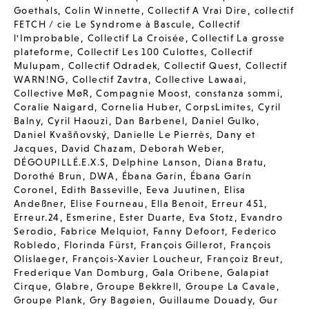
Goethals
,
Colin Winnette
,
Collectif A Vrai Dire
,
collectif
FETCH / cie Le Syndrome à Bascule
,
Collectif
l'Improbable
,
Collectif La Croisée
,
Collectif La grosse
plateforme
,
Collectif Les 100 Culottes
,
Collectif
Mulupam
,
Collectif Odradek
,
Collectif Quest
,
Collectif
WARN!NG
,
Collectif Zavtra
,
Collective Lawaai
,
Collective MøR
,
Compagnie Moost
,
constanza sommi
,
Coralie Naigard
,
Cornelia Huber
,
CorpsLimites
,
Cyril
Balny
,
Cyril Haouzi
,
Dan Barbenel
,
Daniel Gulko
,
Daniel Kvašňovský
,
Danielle Le Pierrès
,
Dany et
Jacques
,
David Chazam
,
Deborah Weber
,
DÉGOUPILLÉ.E.X.S
,
Delphine Lanson
,
Diana Bratu
,
Dorothé Brun
,
DWA
,
Ébana Garín
,
Ébana Garín
Coronel
,
Edith Basseville
,
Eeva Juutinen
,
Elisa
Andeßner
,
Elise Fourneau
,
Ella Benoit
,
Erreur 451
,
Erreur.24
,
Esmerine
,
Ester Duarte
,
Eva Stotz
,
Evandro
Serodio
,
Fabrice Melquiot
,
Fanny Defoort
,
Federico
Robledo
,
Florinda Fürst
,
François Gillerot
,
François
Olislaeger
,
François-Xavier Loucheur
,
Françoiz Breut
,
Frederique Van Domburg
,
Gala Oribene
,
Galapiat
Cirque
,
Glabre
,
Groupe Bekkrell
,
Groupe La Cavale
,
Groupe Plank
,
Gry Bagøien
,
Guillaume Douady
,
Gur