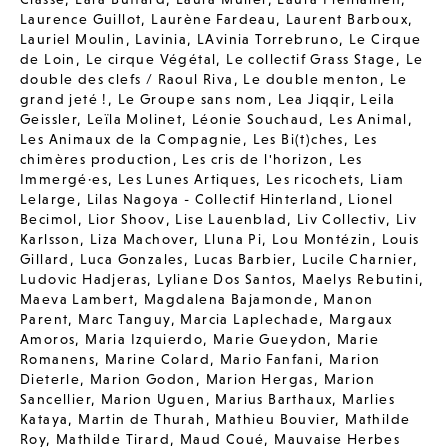
Laurence Guillot
,
Laurène Fardeau
,
Laurent Barboux
,
Lauriel Moulin
,
Lavinia
,
LAvinia Torrebruno
,
Le Cirque
de Loin
,
Le cirque Végétal
,
Le collectif Grass Stage
,
Le
double des clefs / Raoul Riva
,
Le double menton
,
Le
grand jeté !
,
Le Groupe sans nom
,
Lea Jiqqir
,
Leila
Geissler
,
Leïla Molinet
,
Léonie Souchaud
,
Les Animal
,
Les Animaux de la Compagnie
,
Les Bi(t)ches
,
Les
chimères production
,
Les cris de l'horizon
,
Les
Immergé·es
,
Les Lunes Artiques
,
Les ricochets
,
Liam
Lelarge
,
Lilas Nagoya - Collectif Hinterland
,
Lionel
Becimol
,
Lior Shoov
,
Lise Lauenblad
,
Liv Collectiv
,
Liv
Karlsson
,
Liza Machover
,
Lluna Pi
,
Lou Montézin
,
Louis
Gillard
,
Luca Gonzales
,
Lucas Barbier
,
Lucile Charnier
,
Ludovic Hadjeras
,
Lyliane Dos Santos
,
Maelys Rebutini
,
Maeva Lambert
,
Magdalena Bajamonde
,
Manon
Parent
,
Marc Tanguy
,
Marcia Laplechade
,
Margaux
Amoros
,
Maria Izquierdo
,
Marie Gueydon
,
Marie
Romanens
,
Marine Colard
,
Mario Fanfani
,
Marion
Dieterle
,
Marion Godon
,
Marion Hergas
,
Marion
Sancellier
,
Marion Uguen
,
Marius Barthaux
,
Marlies
Kataya
,
Martin de Thurah
,
Mathieu Bouvier
,
Mathilde
Roy
,
Mathilde Tirard
,
Maud Coué
,
Mauvaise Herbes