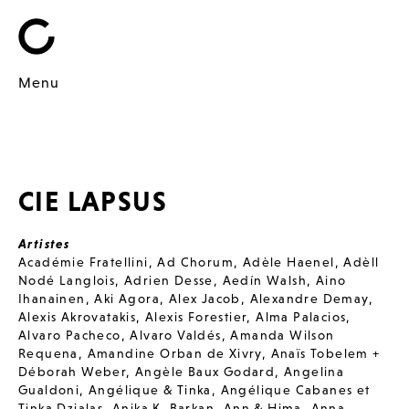
Menu
CIE LAPSUS
Artistes
Académie Fratellini
,
Ad Chorum
,
Adèle Haenel
,
Adèll
Nodé Langlois
,
Adrien Desse
,
Aedín Walsh
,
Aino
Ihanainen
,
Aki Agora
,
Alex Jacob
,
Alexandre Demay
,
Alexis Akrovatakis
,
Alexis Forestier
,
Alma Palacios
,
Alvaro Pacheco
,
Alvaro Valdés
,
Amanda Wilson
Requena
,
Amandine Orban de Xivry
,
Anaïs Tobelem +
Déborah Weber
,
Angèle Baux Godard
,
Angelina
Gualdoni
,
Angélique & Tinka
,
Angélique Cabanes et
Tinka Dzialas
,
Anika K. Barkan
,
Ann & Hima
,
Anna