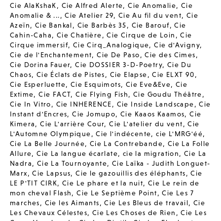
Cie AlaKshaK
,
Cie Alfred Alerte
,
Cie Anomalie
,
Cie
Anomalie & ...
,
Cie Atelier 29
,
Cie Au fil du vent
,
Cie
Azeïn
,
Cie Bankal
,
Cie Barbès 35
,
Cie Barouf
,
Cie
Cahin-Caha
,
Cie Chatière
,
Cie Cirque de Loin
,
Cie
Cirque immersif
,
Cie Cirq_Analogique
,
Cie d'Avigny
,
Cie de l'Enchantement
,
Cie De Paso
,
Cie des Cimes
,
Cie Dorina Fauer
,
Cie DOSSIER 3-D-Poetry
,
Cie Du
Chaos
,
Cie Éclats de Pistes
,
Cie Elapse
,
Cie ELXT 90
,
Cie Esperluette
,
Cie Esquimots
,
Cie Eve&Eve
,
Cie
Extime
,
Cie FACT
,
Cie Flying Fish
,
Cie Goudu Théâtre
,
Cie In Vitro
,
Cie INHERENCE
,
Cie Inside Landscape
,
Cie
Instant d'Encres
,
Cie Jomupo
,
Cie Kaaos Kaamos
,
Cie
Kimera
,
Cie L'arrière Cour
,
Cie L'atelier du vent
,
Cie
L'Automne Olympique
,
Cie l'indécente
,
cie L'MRG'éé
,
Cie La Belle Journée
,
Cie La Contrebande
,
Cie La Folle
Allure
,
Cie La langue écarlate
,
cie la migration
,
Cie La
Nadra
,
Cie La Tournoyante
,
Cie Laïka - Judith Longuet-
Marx
,
Cie Lapsus
,
Cie le gazouillis des éléphants
,
Cie
LE P'TIT CIRK
,
Cie Le phare et la nuit
,
Cie Le rein de
mon cheval Flash
,
Cie Le Septième Point
,
Cie Les 7
marches
,
Cie les Aimants
,
Cie Les Bleus de travail
,
Cie
Les Chevaux Célestes
,
Cie Les Choses de Rien
,
Cie Les