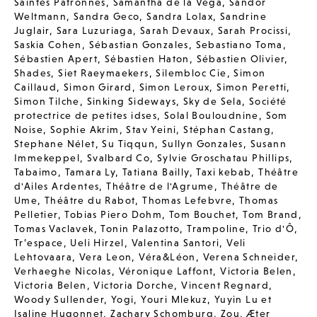
Saintes Patronnes
,
Samantha de la Vega
,
Sandor
Weltmann
,
Sandra Geco
,
Sandra Lolax
,
Sandrine
Juglair
,
Sara Luzuriaga
,
Sarah Devaux
,
Sarah Procissi
,
Saskia Cohen
,
Sébastian Gonzales
,
Sebastiano Toma
,
Sébastien Apert
,
Sébastien Haton
,
Sébastien Olivier
,
Shades
,
Siet Raeymaekers
,
Silembloc Cie
,
Simon
Caillaud
,
Simon Girard
,
Simon Leroux
,
Simon Peretti
,
Simon Tilche
,
Sinking Sideways
,
Sky de Sela
,
Société
protectrice de petites idses
,
Solal Bouloudnine
,
Som
Noise
,
Sophie Akrim
,
Stav Yeini
,
Stéphan Castang
,
Stephane Nélet
,
Su Tiqqun
,
Sullyn Gonzales
,
Susann
Immekeppel
,
Svalbard Co
,
Sylvie Groschatau Phillips
,
Tabaimo
,
Tamara Ly
,
Tatiana Bailly
,
Taxi kebab
,
Théâtre
d'Ailes Ardentes
,
Théâtre de l'Agrume
,
Théâtre de
Ume
,
Théâtre du Rabot
,
Thomas Lefebvre
,
Thomas
Pelletier
,
Tobias Piero Dohm
,
Tom Bouchet
,
Tom Brand
,
Tomas Vaclavek
,
Tonin Palazotto
,
Trampoline
,
Trio d'Ô
,
Tr’espace
,
Ueli Hirzel
,
Valentina Santori
,
Veli
Lehtovaara
,
Vera Leon
,
Véra&Léon
,
Verena Schneider
,
Verhaeghe Nicolas
,
Véronique Laffont
,
Victoria Belen
,
Victoria Belen
,
Victoria Dorche
,
Vincent Regnard
,
Woody Sullender
,
Yogi
,
Youri Mlekuz
,
Yuyin Lu et
Isaline Hugonnet
,
Zachary Schomburg
,
Zou
,
Æter