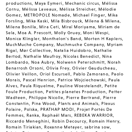
productions
,
Maya Eymeri
,
Mechanic circus
,
Mélissa
Cornu
,
Mélissa Laveaux
,
Mélissa Streicher
,
Mélodie
Gomez
,
METROPOLE Nomade
,
Michael Finger
,
Mika
Forsling
,
Mika Kaski
,
Mila Bisbrouck
,
Milena & Milena
,
Milena Bonilla
,
Mira Ceti
,
Miraï Moriyama
,
Miriam de
Sela
,
Moa A. Prescott
,
Molly Gruey
,
Moni Wespi
,
Monica Klingler
,
Monthelon's Band
,
Morten H Kaplers
,
MuchMuche Company
,
Muchmuche Company
,
Myriam
Rigal
,
Mør Collective
,
Natalia Huidobro
,
Nathalie
Bertod
,
Nathalie Maufroy
,
Nicolas Benedict
,
Nina
Lombardo
,
Noa Aubry
,
Nolwenn Peterschmitt
,
Norah
Benarrosh Orsoni
,
Olivia Frey
,
Olivier Gauducheau
,
Olivier Veillon
,
Oriol Escursell
,
Pablo Zamorano
,
Paolo
Morais
,
Pascal Henrion
,
Patrice Wojciechowski
,
Paula
Alves
,
Paula Riquelme
,
Pauline Woestelandt
,
Petite
Foule Production
,
Petites planetes Production
,
Petter
Wadteen
,
Philippe Nicolle
,
Pierre Bertrand
,
Pierre
Constantin
,
Pina Wood
,
Plants and Animals
,
Plexus
Polaire
,
Polska
,
PRATHAP MODI
,
Projet Portés De
Femmes
,
Ranka
,
Raphaël Mars
,
REBEKA WARRIOR
,
Riccardo Meneghini
,
Robin Decourcy
,
Romain Henry
,
Romain Tiriakian
,
Roxanne Metayer
,
sabrina sow
,