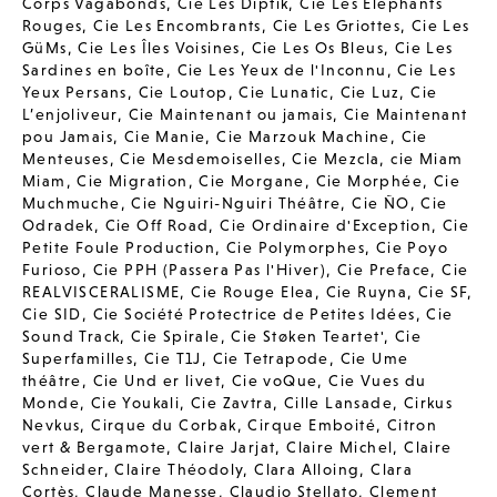
Corps Vagabonds
,
Cie Les Diptik
,
Cie Les Elephants
Rouges
,
Cie Les Encombrants
,
Cie Les Griottes
,
Cie Les
GüMs
,
Cie Les Îles Voisines
,
Cie Les Os Bleus
,
Cie Les
Sardines en boîte
,
Cie Les Yeux de l'Inconnu
,
Cie Les
Yeux Persans
,
Cie Loutop
,
Cie Lunatic
,
Cie Luz
,
Cie
L’enjoliveur
,
Cie Maintenant ou jamais
,
Cie Maintenant
pou Jamais
,
Cie Manie
,
Cie Marzouk Machine
,
Cie
Menteuses
,
Cie Mesdemoiselles
,
Cie Mezcla
,
cie Miam
Miam
,
Cie Migration
,
Cie Morgane
,
Cie Morphée
,
Cie
Muchmuche
,
Cie Nguiri-Nguiri Théâtre
,
Cie ÑO
,
Cie
Odradek
,
Cie Off Road
,
Cie Ordinaire d'Exception
,
Cie
Petite Foule Production
,
Cie Polymorphes
,
Cie Poyo
Furioso
,
Cie PPH (Passera Pas l'Hiver)
,
Cie Preface
,
Cie
REALVISCERALISME
,
Cie Rouge Elea
,
Cie Ruyna
,
Cie SF
,
Cie SID
,
Cie Société Protectrice de Petites Idées
,
Cie
Sound Track
,
Cie Spirale
,
Cie Støken Teartet'
,
Cie
Superfamilles
,
Cie T1J
,
Cie Tetrapode
,
Cie Ume
théâtre
,
Cie Und er livet
,
Cie voQue
,
Cie Vues du
Monde
,
Cie Youkali
,
Cie Zavtra
,
Cille Lansade
,
Cirkus
Nevkus
,
Cirque du Corbak
,
Cirque Emboité
,
Citron
vert & Bergamote
,
Claire Jarjat
,
Claire Michel
,
Claire
Schneider
,
Claire Théodoly
,
Clara Alloing
,
Clara
Cortès
,
Claude Manesse
,
Claudio Stellato
,
Clement