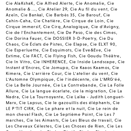
Cie AlaKshaK
,
Cie Alfred Alerte
,
Cie Anomalie
,
Cie
Anomalie & ...
,
Cie Atelier 29
,
Cie Au fil du vent
,
Cie
Azeïn
,
Cie Bankal
,
Cie Barbès 35
,
Cie Barouf
,
Cie
Cahin-Caha
,
Cie Chatière
,
Cie Cirque de Loin
,
Cie
Cirque immersif
,
Cie Cirq_Analogique
,
Cie d'Avigny
,
Cie de l'Enchantement
,
Cie De Paso
,
Cie des Cimes
,
Cie Dorina Fauer
,
Cie DOSSIER 3-D-Poetry
,
Cie Du
Chaos
,
Cie Éclats de Pistes
,
Cie Elapse
,
Cie ELXT 90
,
Cie Esperluette
,
Cie Esquimots
,
Cie Eve&Eve
,
Cie
Extime
,
Cie FACT
,
Cie Flying Fish
,
Cie Goudu Théâtre
,
Cie In Vitro
,
Cie INHERENCE
,
Cie Inside Landscape
,
Cie
Instant d'Encres
,
Cie Jomupo
,
Cie Kaaos Kaamos
,
Cie
Kimera
,
Cie L'arrière Cour
,
Cie L'atelier du vent
,
Cie
L'Automne Olympique
,
Cie l'indécente
,
cie L'MRG'éé
,
Cie La Belle Journée
,
Cie La Contrebande
,
Cie La Folle
Allure
,
Cie La langue écarlate
,
cie la migration
,
Cie La
Nadra
,
Cie La Tournoyante
,
Cie Laïka - Judith Longuet-
Marx
,
Cie Lapsus
,
Cie le gazouillis des éléphants
,
Cie
LE P'TIT CIRK
,
Cie Le phare et la nuit
,
Cie Le rein de
mon cheval Flash
,
Cie Le Septième Point
,
Cie Les 7
marches
,
Cie les Aimants
,
Cie Les Bleus de travail
,
Cie
Les Chevaux Célestes
,
Cie Les Choses de Rien
,
Cie Les