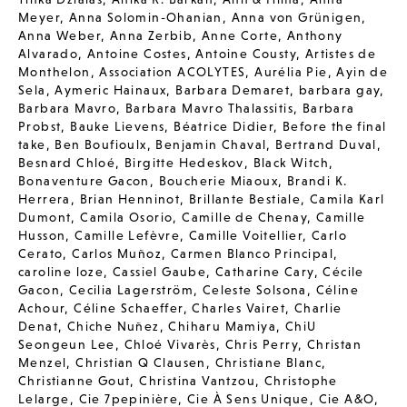
Meyer
,
Anna Solomin-Ohanian
,
Anna von Grünigen
,
Anna Weber
,
Anna Zerbib
,
Anne Corte
,
Anthony
Alvarado
,
Antoine Costes
,
Antoine Cousty
,
Artistes de
Monthelon
,
Association ACOLYTES
,
Aurélia Pie
,
Ayin de
Sela
,
Aymeric Hainaux
,
Barbara Demaret
,
barbara gay
,
Barbara Mavro
,
Barbara Mavro Thalassitis
,
Barbara
Probst
,
Bauke Lievens
,
Béatrice Didier
,
Before the final
take
,
Ben Boufioulx
,
Benjamin Chaval
,
Bertrand Duval
,
Besnard Chloé
,
Birgitte Hedeskov
,
Black Witch
,
Bonaventure Gacon
,
Boucherie Miaoux
,
Brandi K.
Herrera
,
Brian Henninot
,
Brillante Bestiale
,
Camila Karl
Dumont
,
Camila Osorio
,
Camille de Chenay
,
Camille
Husson
,
Camille Lefèvre
,
Camille Voitellier
,
Carlo
Cerato
,
Carlos Muñoz
,
Carmen Blanco Principal
,
caroline loze
,
Cassiel Gaube
,
Catharine Cary
,
Cécile
Gacon
,
Cecilia Lagerström
,
Celeste Solsona
,
Céline
Achour
,
Céline Schaeffer
,
Charles Vairet
,
Charlie
Denat
,
Chiche Nuñez
,
Chiharu Mamiya
,
ChiU
Seongeun Lee
,
Chloé Vivarès
,
Chris Perry
,
Christan
Menzel
,
Christian Q Clausen
,
Christiane Blanc
,
Christianne Gout
,
Christina Vantzou
,
Christophe
Lelarge
,
Cie 7pepinière
,
Cie À Sens Unique
,
Cie A&O
,