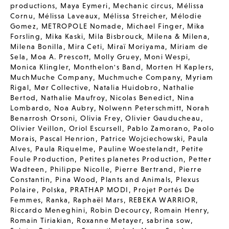
productions
,
Maya Eymeri
,
Mechanic circus
,
Mélissa
Cornu
,
Mélissa Laveaux
,
Mélissa Streicher
,
Mélodie
Gomez
,
METROPOLE Nomade
,
Michael Finger
,
Mika
Forsling
,
Mika Kaski
,
Mila Bisbrouck
,
Milena & Milena
,
Milena Bonilla
,
Mira Ceti
,
Miraï Moriyama
,
Miriam de
Sela
,
Moa A. Prescott
,
Molly Gruey
,
Moni Wespi
,
Monica Klingler
,
Monthelon's Band
,
Morten H Kaplers
,
MuchMuche Company
,
Muchmuche Company
,
Myriam
Rigal
,
Mør Collective
,
Natalia Huidobro
,
Nathalie
Bertod
,
Nathalie Maufroy
,
Nicolas Benedict
,
Nina
Lombardo
,
Noa Aubry
,
Nolwenn Peterschmitt
,
Norah
Benarrosh Orsoni
,
Olivia Frey
,
Olivier Gauducheau
,
Olivier Veillon
,
Oriol Escursell
,
Pablo Zamorano
,
Paolo
Morais
,
Pascal Henrion
,
Patrice Wojciechowski
,
Paula
Alves
,
Paula Riquelme
,
Pauline Woestelandt
,
Petite
Foule Production
,
Petites planetes Production
,
Petter
Wadteen
,
Philippe Nicolle
,
Pierre Bertrand
,
Pierre
Constantin
,
Pina Wood
,
Plants and Animals
,
Plexus
Polaire
,
Polska
,
PRATHAP MODI
,
Projet Portés De
Femmes
,
Ranka
,
Raphaël Mars
,
REBEKA WARRIOR
,
Riccardo Meneghini
,
Robin Decourcy
,
Romain Henry
,
Romain Tiriakian
,
Roxanne Metayer
,
sabrina sow
,