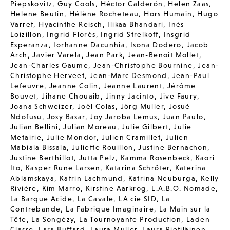
Piepskovitz
,
Guy Cools
,
Héctor Calderón
,
Helen Zaas
,
Helene Beutin
,
Hélène Rocheteau
,
Hors Humain
,
Hugo
Varret
,
Hyacinthe Reisch
,
Ilikaa Bhandari
,
Inès
Loizillon
,
Ingrid Florès
,
Ingrid Strelkoff
,
Insgrid
Esperanza
,
Iorhanne Dacunhia
,
Isona Dodero
,
Jacob
Arch
,
Javier Varela
,
Jean Park
,
Jean-Benoît Mollet
,
Jean-Charles Gaume
,
Jean-Christophe Bournine
,
Jean-
Christophe Herveet
,
Jean-Marc Desmond
,
Jean-Paul
Lefeuvre
,
Jeanne Colin
,
Jeanne Laurent
,
Jérôme
Bouvet
,
Jihane Chouaib
,
Jinny Jacinto
,
Jive Faury
,
Joana Schweizer
,
Joël Colas
,
Jörg Muller
,
Josué
Ndofusu
,
Josy Basar
,
Joy Jaroba Lemus
,
Juan Paulo
,
Julian Bellini
,
Julian Moreau
,
Julie Gilbert
,
Julie
Metairie
,
Julie Mondor
,
Julien Cramillet
,
Julien
Mabiala Bissala
,
Juliette Rouillon
,
Justine Bernachon
,
Justine Berthillot
,
Jutta Pelz
,
Kamma Rosenbeck
,
Kaori
Ito
,
Kasper Rune Larsen
,
Katarina Schröter
,
Katerina
Ablamskaya
,
Katrin Lachmund
,
Katrina Neuburga
,
Kelly
Rivière
,
Kim Marro
,
Kirstine Aarkrog
,
L.A.B.O. Nomade
,
La Barque Acide
,
La Cavale
,
LA cie SID
,
La
Contrebande
,
La Fabrique Imaginaire
,
La Main sur la
Tête
,
La Songézy
,
La Tournoyante Production
,
Laden
Classe
,
Lara Buffard
,
Laura Muller
,
Laura Pietiläinen
,