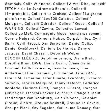
Goethals
,
Colin Winnette
,
Collectif A Vrai Dire
,
collectif
FETCH / cie Le Syndrome à Bascule
,
Collectif
l'Improbable
,
Collectif La Croisée
,
Collectif La grosse
plateforme
,
Collectif Les 100 Culottes
,
Collectif
Mulupam
,
Collectif Odradek
,
Collectif Quest
,
Collectif
WARN!NG
,
Collectif Zavtra
,
Collective Lawaai
,
Collective MøR
,
Compagnie Moost
,
constanza sommi
,
Coralie Naigard
,
Cornelia Huber
,
CorpsLimites
,
Cyril
Balny
,
Cyril Haouzi
,
Dan Barbenel
,
Daniel Gulko
,
Daniel Kvašňovský
,
Danielle Le Pierrès
,
Dany et
Jacques
,
David Chazam
,
Deborah Weber
,
DÉGOUPILLÉ.E.X.S
,
Delphine Lanson
,
Diana Bratu
,
Dorothé Brun
,
DWA
,
Ébana Garín
,
Ébana Garín
Coronel
,
Edith Basseville
,
Eeva Juutinen
,
Elisa
Andeßner
,
Elise Fourneau
,
Ella Benoit
,
Erreur 451
,
Erreur.24
,
Esmerine
,
Ester Duarte
,
Eva Stotz
,
Evandro
Serodio
,
Fabrice Melquiot
,
Fanny Defoort
,
Federico
Robledo
,
Florinda Fürst
,
François Gillerot
,
François
Olislaeger
,
François-Xavier Loucheur
,
Françoiz Breut
,
Frederique Van Domburg
,
Gala Oribene
,
Galapiat
Cirque
,
Glabre
,
Groupe Bekkrell
,
Groupe La Cavale
,
Groupe Plank
,
Gry Bagøien
,
Guillaume Douady
,
Gur