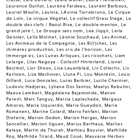
Laurence Guillot
,
Laurène Fardeau
,
Laurent Barboux
,
Lauriel Moulin
,
Lavinia
,
LAvinia Torrebruno
,
Le Cirque
de Loin
,
Le cirque Végétal
,
Le collectif Grass Stage
,
Le
double des clefs / Raoul Riva
,
Le double menton
,
Le
grand jeté !
,
Le Groupe sans nom
,
Lea Jiqqir
,
Leila
Geissler
,
Leïla Molinet
,
Léonie Souchaud
,
Les Animal
,
Les Animaux de la Compagnie
,
Les Bi(t)ches
,
Les
chimères production
,
Les cris de l'horizon
,
Les
Immergé·es
,
Les Lunes Artiques
,
Les ricochets
,
Liam
Lelarge
,
Lilas Nagoya - Collectif Hinterland
,
Lionel
Becimol
,
Lior Shoov
,
Lise Lauenblad
,
Liv Collectiv
,
Liv
Karlsson
,
Liza Machover
,
Lluna Pi
,
Lou Montézin
,
Louis
Gillard
,
Luca Gonzales
,
Lucas Barbier
,
Lucile Charnier
,
Ludovic Hadjeras
,
Lyliane Dos Santos
,
Maelys Rebutini
,
Maeva Lambert
,
Magdalena Bajamonde
,
Manon
Parent
,
Marc Tanguy
,
Marcia Laplechade
,
Margaux
Amoros
,
Maria Izquierdo
,
Marie Gueydon
,
Marie
Romanens
,
Marine Colard
,
Mario Fanfani
,
Marion
Dieterle
,
Marion Godon
,
Marion Hergas
,
Marion
Sancellier
,
Marion Uguen
,
Marius Barthaux
,
Marlies
Kataya
,
Martin de Thurah
,
Mathieu Bouvier
,
Mathilde
Roy
,
Mathilde Tirard
,
Maud Coué
,
Mauvaise Herbes