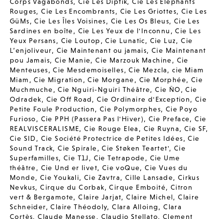
Corps Vagabonds
,
Cie Les Diptik
,
Cie Les Elephants
Rouges
,
Cie Les Encombrants
,
Cie Les Griottes
,
Cie Les
GüMs
,
Cie Les Îles Voisines
,
Cie Les Os Bleus
,
Cie Les
Sardines en boîte
,
Cie Les Yeux de l'Inconnu
,
Cie Les
Yeux Persans
,
Cie Loutop
,
Cie Lunatic
,
Cie Luz
,
Cie
L’enjoliveur
,
Cie Maintenant ou jamais
,
Cie Maintenant
pou Jamais
,
Cie Manie
,
Cie Marzouk Machine
,
Cie
Menteuses
,
Cie Mesdemoiselles
,
Cie Mezcla
,
cie Miam
Miam
,
Cie Migration
,
Cie Morgane
,
Cie Morphée
,
Cie
Muchmuche
,
Cie Nguiri-Nguiri Théâtre
,
Cie ÑO
,
Cie
Odradek
,
Cie Off Road
,
Cie Ordinaire d'Exception
,
Cie
Petite Foule Production
,
Cie Polymorphes
,
Cie Poyo
Furioso
,
Cie PPH (Passera Pas l'Hiver)
,
Cie Preface
,
Cie
REALVISCERALISME
,
Cie Rouge Elea
,
Cie Ruyna
,
Cie SF
,
Cie SID
,
Cie Société Protectrice de Petites Idées
,
Cie
Sound Track
,
Cie Spirale
,
Cie Støken Teartet'
,
Cie
Superfamilles
,
Cie T1J
,
Cie Tetrapode
,
Cie Ume
théâtre
,
Cie Und er livet
,
Cie voQue
,
Cie Vues du
Monde
,
Cie Youkali
,
Cie Zavtra
,
Cille Lansade
,
Cirkus
Nevkus
,
Cirque du Corbak
,
Cirque Emboité
,
Citron
vert & Bergamote
,
Claire Jarjat
,
Claire Michel
,
Claire
Schneider
,
Claire Théodoly
,
Clara Alloing
,
Clara
Cortès
,
Claude Manesse
,
Claudio Stellato
,
Clement