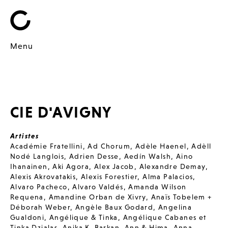
Menu
CIE D'AVIGNY
Artistes
Académie Fratellini
,
Ad Chorum
,
Adèle Haenel
,
Adèll
Nodé Langlois
,
Adrien Desse
,
Aedín Walsh
,
Aino
Ihanainen
,
Aki Agora
,
Alex Jacob
,
Alexandre Demay
,
Alexis Akrovatakis
,
Alexis Forestier
,
Alma Palacios
,
Alvaro Pacheco
,
Alvaro Valdés
,
Amanda Wilson
Requena
,
Amandine Orban de Xivry
,
Anaïs Tobelem +
Déborah Weber
,
Angèle Baux Godard
,
Angelina
Gualdoni
,
Angélique & Tinka
,
Angélique Cabanes et
Tinka Dzialas
,
Anika K. Barkan
,
Ann & Hima
,
Anna