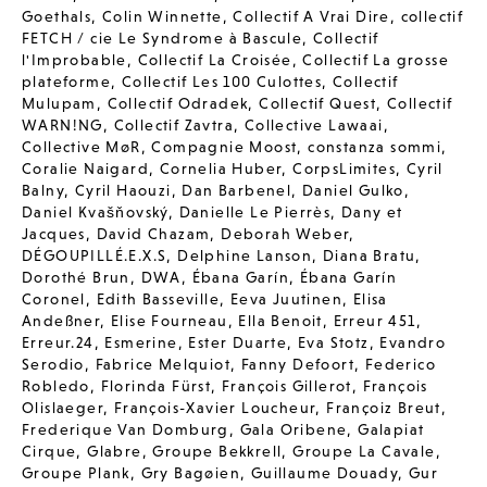
Goethals
,
Colin Winnette
,
Collectif A Vrai Dire
,
collectif
FETCH / cie Le Syndrome à Bascule
,
Collectif
l'Improbable
,
Collectif La Croisée
,
Collectif La grosse
plateforme
,
Collectif Les 100 Culottes
,
Collectif
Mulupam
,
Collectif Odradek
,
Collectif Quest
,
Collectif
WARN!NG
,
Collectif Zavtra
,
Collective Lawaai
,
Collective MøR
,
Compagnie Moost
,
constanza sommi
,
Coralie Naigard
,
Cornelia Huber
,
CorpsLimites
,
Cyril
Balny
,
Cyril Haouzi
,
Dan Barbenel
,
Daniel Gulko
,
Daniel Kvašňovský
,
Danielle Le Pierrès
,
Dany et
Jacques
,
David Chazam
,
Deborah Weber
,
DÉGOUPILLÉ.E.X.S
,
Delphine Lanson
,
Diana Bratu
,
Dorothé Brun
,
DWA
,
Ébana Garín
,
Ébana Garín
Coronel
,
Edith Basseville
,
Eeva Juutinen
,
Elisa
Andeßner
,
Elise Fourneau
,
Ella Benoit
,
Erreur 451
,
Erreur.24
,
Esmerine
,
Ester Duarte
,
Eva Stotz
,
Evandro
Serodio
,
Fabrice Melquiot
,
Fanny Defoort
,
Federico
Robledo
,
Florinda Fürst
,
François Gillerot
,
François
Olislaeger
,
François-Xavier Loucheur
,
Françoiz Breut
,
Frederique Van Domburg
,
Gala Oribene
,
Galapiat
Cirque
,
Glabre
,
Groupe Bekkrell
,
Groupe La Cavale
,
Groupe Plank
,
Gry Bagøien
,
Guillaume Douady
,
Gur