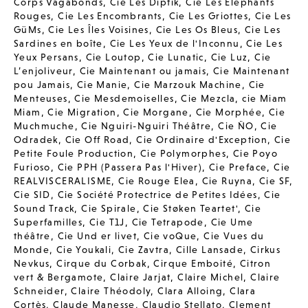
Corps Vagabonds
,
Cie Les Diptik
,
Cie Les Elephants
Rouges
,
Cie Les Encombrants
,
Cie Les Griottes
,
Cie Les
GüMs
,
Cie Les Îles Voisines
,
Cie Les Os Bleus
,
Cie Les
Sardines en boîte
,
Cie Les Yeux de l'Inconnu
,
Cie Les
Yeux Persans
,
Cie Loutop
,
Cie Lunatic
,
Cie Luz
,
Cie
L’enjoliveur
,
Cie Maintenant ou jamais
,
Cie Maintenant
pou Jamais
,
Cie Manie
,
Cie Marzouk Machine
,
Cie
Menteuses
,
Cie Mesdemoiselles
,
Cie Mezcla
,
cie Miam
Miam
,
Cie Migration
,
Cie Morgane
,
Cie Morphée
,
Cie
Muchmuche
,
Cie Nguiri-Nguiri Théâtre
,
Cie ÑO
,
Cie
Odradek
,
Cie Off Road
,
Cie Ordinaire d'Exception
,
Cie
Petite Foule Production
,
Cie Polymorphes
,
Cie Poyo
Furioso
,
Cie PPH (Passera Pas l'Hiver)
,
Cie Preface
,
Cie
REALVISCERALISME
,
Cie Rouge Elea
,
Cie Ruyna
,
Cie SF
,
Cie SID
,
Cie Société Protectrice de Petites Idées
,
Cie
Sound Track
,
Cie Spirale
,
Cie Støken Teartet'
,
Cie
Superfamilles
,
Cie T1J
,
Cie Tetrapode
,
Cie Ume
théâtre
,
Cie Und er livet
,
Cie voQue
,
Cie Vues du
Monde
,
Cie Youkali
,
Cie Zavtra
,
Cille Lansade
,
Cirkus
Nevkus
,
Cirque du Corbak
,
Cirque Emboité
,
Citron
vert & Bergamote
,
Claire Jarjat
,
Claire Michel
,
Claire
Schneider
,
Claire Théodoly
,
Clara Alloing
,
Clara
Cortès
,
Claude Manesse
,
Claudio Stellato
,
Clement