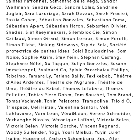
Saintes Patronnes
,
Samantha de la Vega
,
Sandor
Weltmann
,
Sandra Geco
,
Sandra Lolax
,
Sandrine
Juglair
,
Sara Luzuriaga
,
Sarah Devaux
,
Sarah Procissi
,
Saskia Cohen
,
Sébastian Gonzales
,
Sebastiano Toma
,
Sébastien Apert
,
Sébastien Haton
,
Sébastien Olivier
,
Shades
,
Siet Raeymaekers
,
Silembloc Cie
,
Simon
Caillaud
,
Simon Girard
,
Simon Leroux
,
Simon Peretti
,
Simon Tilche
,
Sinking Sideways
,
Sky de Sela
,
Société
protectrice de petites idses
,
Solal Bouloudnine
,
Som
Noise
,
Sophie Akrim
,
Stav Yeini
,
Stéphan Castang
,
Stephane Nélet
,
Su Tiqqun
,
Sullyn Gonzales
,
Susann
Immekeppel
,
Svalbard Co
,
Sylvie Groschatau Phillips
,
Tabaimo
,
Tamara Ly
,
Tatiana Bailly
,
Taxi kebab
,
Théâtre
d'Ailes Ardentes
,
Théâtre de l'Agrume
,
Théâtre de
Ume
,
Théâtre du Rabot
,
Thomas Lefebvre
,
Thomas
Pelletier
,
Tobias Piero Dohm
,
Tom Bouchet
,
Tom Brand
,
Tomas Vaclavek
,
Tonin Palazotto
,
Trampoline
,
Trio d'Ô
,
Tr’espace
,
Ueli Hirzel
,
Valentina Santori
,
Veli
Lehtovaara
,
Vera Leon
,
Véra&Léon
,
Verena Schneider
,
Verhaeghe Nicolas
,
Véronique Laffont
,
Victoria Belen
,
Victoria Belen
,
Victoria Dorche
,
Vincent Regnard
,
Woody Sullender
,
Yogi
,
Youri Mlekuz
,
Yuyin Lu et
Isaline Hugonnet
,
Zachary Schomburg
,
Zou
,
Æter