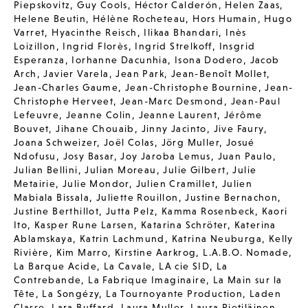
Piepskovitz
,
Guy Cools
,
Héctor Calderón
,
Helen Zaas
,
Helene Beutin
,
Hélène Rocheteau
,
Hors Humain
,
Hugo
Varret
,
Hyacinthe Reisch
,
Ilikaa Bhandari
,
Inès
Loizillon
,
Ingrid Florès
,
Ingrid Strelkoff
,
Insgrid
Esperanza
,
Iorhanne Dacunhia
,
Isona Dodero
,
Jacob
Arch
,
Javier Varela
,
Jean Park
,
Jean-Benoît Mollet
,
Jean-Charles Gaume
,
Jean-Christophe Bournine
,
Jean-
Christophe Herveet
,
Jean-Marc Desmond
,
Jean-Paul
Lefeuvre
,
Jeanne Colin
,
Jeanne Laurent
,
Jérôme
Bouvet
,
Jihane Chouaib
,
Jinny Jacinto
,
Jive Faury
,
Joana Schweizer
,
Joël Colas
,
Jörg Muller
,
Josué
Ndofusu
,
Josy Basar
,
Joy Jaroba Lemus
,
Juan Paulo
,
Julian Bellini
,
Julian Moreau
,
Julie Gilbert
,
Julie
Metairie
,
Julie Mondor
,
Julien Cramillet
,
Julien
Mabiala Bissala
,
Juliette Rouillon
,
Justine Bernachon
,
Justine Berthillot
,
Jutta Pelz
,
Kamma Rosenbeck
,
Kaori
Ito
,
Kasper Rune Larsen
,
Katarina Schröter
,
Katerina
Ablamskaya
,
Katrin Lachmund
,
Katrina Neuburga
,
Kelly
Rivière
,
Kim Marro
,
Kirstine Aarkrog
,
L.A.B.O. Nomade
,
La Barque Acide
,
La Cavale
,
LA cie SID
,
La
Contrebande
,
La Fabrique Imaginaire
,
La Main sur la
Tête
,
La Songézy
,
La Tournoyante Production
,
Laden
Classe
,
Lara Buffard
,
Laura Muller
,
Laura Pietiläinen
,