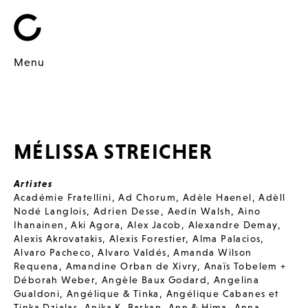
Menu
MÉLISSA STREICHER
Artistes
Académie Fratellini
,
Ad Chorum
,
Adèle Haenel
,
Adèll
Nodé Langlois
,
Adrien Desse
,
Aedín Walsh
,
Aino
Ihanainen
,
Aki Agora
,
Alex Jacob
,
Alexandre Demay
,
Alexis Akrovatakis
,
Alexis Forestier
,
Alma Palacios
,
Alvaro Pacheco
,
Alvaro Valdés
,
Amanda Wilson
Requena
,
Amandine Orban de Xivry
,
Anaïs Tobelem +
Déborah Weber
,
Angèle Baux Godard
,
Angelina
Gualdoni
,
Angélique & Tinka
,
Angélique Cabanes et
Tinka Dzialas
,
Anika K. Barkan
,
Ann & Hima
,
Anna