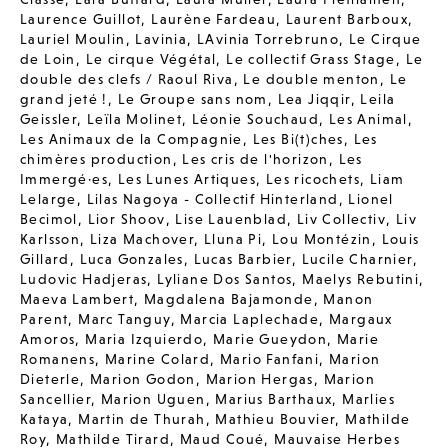
Laurence Guillot
,
Laurène Fardeau
,
Laurent Barboux
,
Lauriel Moulin
,
Lavinia
,
LAvinia Torrebruno
,
Le Cirque
de Loin
,
Le cirque Végétal
,
Le collectif Grass Stage
,
Le
double des clefs / Raoul Riva
,
Le double menton
,
Le
grand jeté !
,
Le Groupe sans nom
,
Lea Jiqqir
,
Leila
Geissler
,
Leïla Molinet
,
Léonie Souchaud
,
Les Animal
,
Les Animaux de la Compagnie
,
Les Bi(t)ches
,
Les
chimères production
,
Les cris de l'horizon
,
Les
Immergé·es
,
Les Lunes Artiques
,
Les ricochets
,
Liam
Lelarge
,
Lilas Nagoya - Collectif Hinterland
,
Lionel
Becimol
,
Lior Shoov
,
Lise Lauenblad
,
Liv Collectiv
,
Liv
Karlsson
,
Liza Machover
,
Lluna Pi
,
Lou Montézin
,
Louis
Gillard
,
Luca Gonzales
,
Lucas Barbier
,
Lucile Charnier
,
Ludovic Hadjeras
,
Lyliane Dos Santos
,
Maelys Rebutini
,
Maeva Lambert
,
Magdalena Bajamonde
,
Manon
Parent
,
Marc Tanguy
,
Marcia Laplechade
,
Margaux
Amoros
,
Maria Izquierdo
,
Marie Gueydon
,
Marie
Romanens
,
Marine Colard
,
Mario Fanfani
,
Marion
Dieterle
,
Marion Godon
,
Marion Hergas
,
Marion
Sancellier
,
Marion Uguen
,
Marius Barthaux
,
Marlies
Kataya
,
Martin de Thurah
,
Mathieu Bouvier
,
Mathilde
Roy
,
Mathilde Tirard
,
Maud Coué
,
Mauvaise Herbes