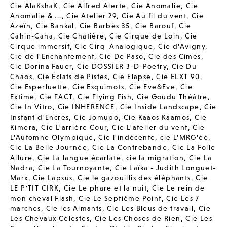
Cie AlaKshaK
,
Cie Alfred Alerte
,
Cie Anomalie
,
Cie
Anomalie & ...
,
Cie Atelier 29
,
Cie Au fil du vent
,
Cie
Azeïn
,
Cie Bankal
,
Cie Barbès 35
,
Cie Barouf
,
Cie
Cahin-Caha
,
Cie Chatière
,
Cie Cirque de Loin
,
Cie
Cirque immersif
,
Cie Cirq_Analogique
,
Cie d'Avigny
,
Cie de l'Enchantement
,
Cie De Paso
,
Cie des Cimes
,
Cie Dorina Fauer
,
Cie DOSSIER 3-D-Poetry
,
Cie Du
Chaos
,
Cie Éclats de Pistes
,
Cie Elapse
,
Cie ELXT 90
,
Cie Esperluette
,
Cie Esquimots
,
Cie Eve&Eve
,
Cie
Extime
,
Cie FACT
,
Cie Flying Fish
,
Cie Goudu Théâtre
,
Cie In Vitro
,
Cie INHERENCE
,
Cie Inside Landscape
,
Cie
Instant d'Encres
,
Cie Jomupo
,
Cie Kaaos Kaamos
,
Cie
Kimera
,
Cie L'arrière Cour
,
Cie L'atelier du vent
,
Cie
L'Automne Olympique
,
Cie l'indécente
,
cie L'MRG'éé
,
Cie La Belle Journée
,
Cie La Contrebande
,
Cie La Folle
Allure
,
Cie La langue écarlate
,
cie la migration
,
Cie La
Nadra
,
Cie La Tournoyante
,
Cie Laïka - Judith Longuet-
Marx
,
Cie Lapsus
,
Cie le gazouillis des éléphants
,
Cie
LE P'TIT CIRK
,
Cie Le phare et la nuit
,
Cie Le rein de
mon cheval Flash
,
Cie Le Septième Point
,
Cie Les 7
marches
,
Cie les Aimants
,
Cie Les Bleus de travail
,
Cie
Les Chevaux Célestes
,
Cie Les Choses de Rien
,
Cie Les