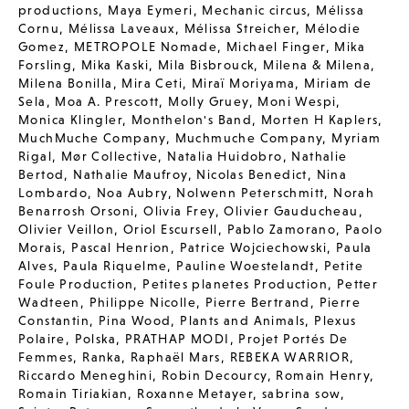
productions
,
Maya Eymeri
,
Mechanic circus
,
Mélissa
Cornu
,
Mélissa Laveaux
,
Mélissa Streicher
,
Mélodie
Gomez
,
METROPOLE Nomade
,
Michael Finger
,
Mika
Forsling
,
Mika Kaski
,
Mila Bisbrouck
,
Milena & Milena
,
Milena Bonilla
,
Mira Ceti
,
Miraï Moriyama
,
Miriam de
Sela
,
Moa A. Prescott
,
Molly Gruey
,
Moni Wespi
,
Monica Klingler
,
Monthelon's Band
,
Morten H Kaplers
,
MuchMuche Company
,
Muchmuche Company
,
Myriam
Rigal
,
Mør Collective
,
Natalia Huidobro
,
Nathalie
Bertod
,
Nathalie Maufroy
,
Nicolas Benedict
,
Nina
Lombardo
,
Noa Aubry
,
Nolwenn Peterschmitt
,
Norah
Benarrosh Orsoni
,
Olivia Frey
,
Olivier Gauducheau
,
Olivier Veillon
,
Oriol Escursell
,
Pablo Zamorano
,
Paolo
Morais
,
Pascal Henrion
,
Patrice Wojciechowski
,
Paula
Alves
,
Paula Riquelme
,
Pauline Woestelandt
,
Petite
Foule Production
,
Petites planetes Production
,
Petter
Wadteen
,
Philippe Nicolle
,
Pierre Bertrand
,
Pierre
Constantin
,
Pina Wood
,
Plants and Animals
,
Plexus
Polaire
,
Polska
,
PRATHAP MODI
,
Projet Portés De
Femmes
,
Ranka
,
Raphaël Mars
,
REBEKA WARRIOR
,
Riccardo Meneghini
,
Robin Decourcy
,
Romain Henry
,
Romain Tiriakian
,
Roxanne Metayer
,
sabrina sow
,