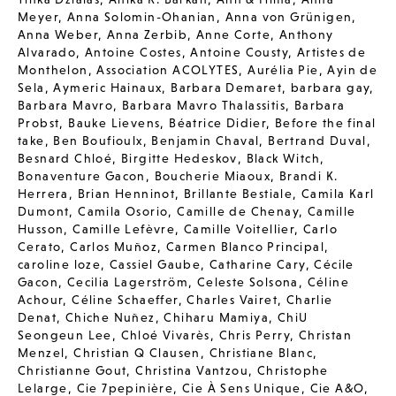
Meyer
,
Anna Solomin-Ohanian
,
Anna von Grünigen
,
Anna Weber
,
Anna Zerbib
,
Anne Corte
,
Anthony
Alvarado
,
Antoine Costes
,
Antoine Cousty
,
Artistes de
Monthelon
,
Association ACOLYTES
,
Aurélia Pie
,
Ayin de
Sela
,
Aymeric Hainaux
,
Barbara Demaret
,
barbara gay
,
Barbara Mavro
,
Barbara Mavro Thalassitis
,
Barbara
Probst
,
Bauke Lievens
,
Béatrice Didier
,
Before the final
take
,
Ben Boufioulx
,
Benjamin Chaval
,
Bertrand Duval
,
Besnard Chloé
,
Birgitte Hedeskov
,
Black Witch
,
Bonaventure Gacon
,
Boucherie Miaoux
,
Brandi K.
Herrera
,
Brian Henninot
,
Brillante Bestiale
,
Camila Karl
Dumont
,
Camila Osorio
,
Camille de Chenay
,
Camille
Husson
,
Camille Lefèvre
,
Camille Voitellier
,
Carlo
Cerato
,
Carlos Muñoz
,
Carmen Blanco Principal
,
caroline loze
,
Cassiel Gaube
,
Catharine Cary
,
Cécile
Gacon
,
Cecilia Lagerström
,
Celeste Solsona
,
Céline
Achour
,
Céline Schaeffer
,
Charles Vairet
,
Charlie
Denat
,
Chiche Nuñez
,
Chiharu Mamiya
,
ChiU
Seongeun Lee
,
Chloé Vivarès
,
Chris Perry
,
Christan
Menzel
,
Christian Q Clausen
,
Christiane Blanc
,
Christianne Gout
,
Christina Vantzou
,
Christophe
Lelarge
,
Cie 7pepinière
,
Cie À Sens Unique
,
Cie A&O
,