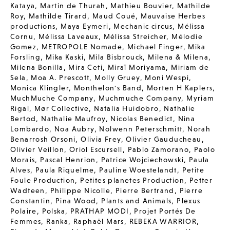
Kataya
,
Martin de Thurah
,
Mathieu Bouvier
,
Mathilde
Roy
,
Mathilde Tirard
,
Maud Coué
,
Mauvaise Herbes
productions
,
Maya Eymeri
,
Mechanic circus
,
Mélissa
Cornu
,
Mélissa Laveaux
,
Mélissa Streicher
,
Mélodie
Gomez
,
METROPOLE Nomade
,
Michael Finger
,
Mika
Forsling
,
Mika Kaski
,
Mila Bisbrouck
,
Milena & Milena
,
Milena Bonilla
,
Mira Ceti
,
Miraï Moriyama
,
Miriam de
Sela
,
Moa A. Prescott
,
Molly Gruey
,
Moni Wespi
,
Monica Klingler
,
Monthelon's Band
,
Morten H Kaplers
,
MuchMuche Company
,
Muchmuche Company
,
Myriam
Rigal
,
Mør Collective
,
Natalia Huidobro
,
Nathalie
Bertod
,
Nathalie Maufroy
,
Nicolas Benedict
,
Nina
Lombardo
,
Noa Aubry
,
Nolwenn Peterschmitt
,
Norah
Benarrosh Orsoni
,
Olivia Frey
,
Olivier Gauducheau
,
Olivier Veillon
,
Oriol Escursell
,
Pablo Zamorano
,
Paolo
Morais
,
Pascal Henrion
,
Patrice Wojciechowski
,
Paula
Alves
,
Paula Riquelme
,
Pauline Woestelandt
,
Petite
Foule Production
,
Petites planetes Production
,
Petter
Wadteen
,
Philippe Nicolle
,
Pierre Bertrand
,
Pierre
Constantin
,
Pina Wood
,
Plants and Animals
,
Plexus
Polaire
,
Polska
,
PRATHAP MODI
,
Projet Portés De
Femmes
,
Ranka
,
Raphaël Mars
,
REBEKA WARRIOR
,