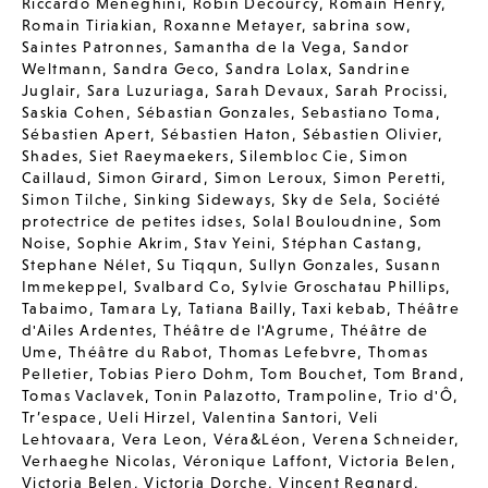
Riccardo Meneghini
,
Robin Decourcy
,
Romain Henry
,
Romain Tiriakian
,
Roxanne Metayer
,
sabrina sow
,
Saintes Patronnes
,
Samantha de la Vega
,
Sandor
Weltmann
,
Sandra Geco
,
Sandra Lolax
,
Sandrine
Juglair
,
Sara Luzuriaga
,
Sarah Devaux
,
Sarah Procissi
,
Saskia Cohen
,
Sébastian Gonzales
,
Sebastiano Toma
,
Sébastien Apert
,
Sébastien Haton
,
Sébastien Olivier
,
Shades
,
Siet Raeymaekers
,
Silembloc Cie
,
Simon
Caillaud
,
Simon Girard
,
Simon Leroux
,
Simon Peretti
,
Simon Tilche
,
Sinking Sideways
,
Sky de Sela
,
Société
protectrice de petites idses
,
Solal Bouloudnine
,
Som
Noise
,
Sophie Akrim
,
Stav Yeini
,
Stéphan Castang
,
Stephane Nélet
,
Su Tiqqun
,
Sullyn Gonzales
,
Susann
Immekeppel
,
Svalbard Co
,
Sylvie Groschatau Phillips
,
Tabaimo
,
Tamara Ly
,
Tatiana Bailly
,
Taxi kebab
,
Théâtre
d'Ailes Ardentes
,
Théâtre de l'Agrume
,
Théâtre de
Ume
,
Théâtre du Rabot
,
Thomas Lefebvre
,
Thomas
Pelletier
,
Tobias Piero Dohm
,
Tom Bouchet
,
Tom Brand
,
Tomas Vaclavek
,
Tonin Palazotto
,
Trampoline
,
Trio d'Ô
,
Tr’espace
,
Ueli Hirzel
,
Valentina Santori
,
Veli
Lehtovaara
,
Vera Leon
,
Véra&Léon
,
Verena Schneider
,
Verhaeghe Nicolas
,
Véronique Laffont
,
Victoria Belen
,
Victoria Belen
,
Victoria Dorche
,
Vincent Regnard
,