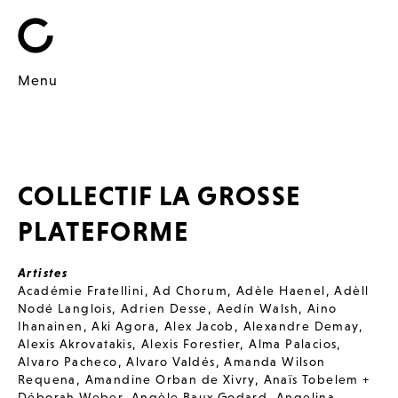
Menu
COLLECTIF LA GROSSE
PLATEFORME
Artistes
Académie Fratellini
,
Ad Chorum
,
Adèle Haenel
,
Adèll
Nodé Langlois
,
Adrien Desse
,
Aedín Walsh
,
Aino
Ihanainen
,
Aki Agora
,
Alex Jacob
,
Alexandre Demay
,
Alexis Akrovatakis
,
Alexis Forestier
,
Alma Palacios
,
Alvaro Pacheco
,
Alvaro Valdés
,
Amanda Wilson
Requena
,
Amandine Orban de Xivry
,
Anaïs Tobelem +
Déborah Weber
,
Angèle Baux Godard
,
Angelina