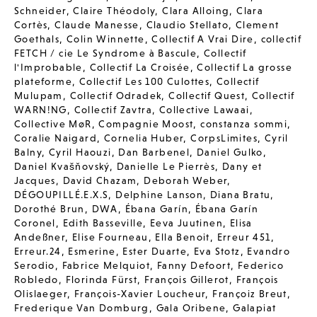
Schneider
,
Claire Théodoly
,
Clara Alloing
,
Clara
Cortès
,
Claude Manesse
,
Claudio Stellato
,
Clement
Goethals
,
Colin Winnette
,
Collectif A Vrai Dire
,
collectif
FETCH / cie Le Syndrome à Bascule
,
Collectif
l'Improbable
,
Collectif La Croisée
,
Collectif La grosse
plateforme
,
Collectif Les 100 Culottes
,
Collectif
Mulupam
,
Collectif Odradek
,
Collectif Quest
,
Collectif
WARN!NG
,
Collectif Zavtra
,
Collective Lawaai
,
Collective MøR
,
Compagnie Moost
,
constanza sommi
,
Coralie Naigard
,
Cornelia Huber
,
CorpsLimites
,
Cyril
Balny
,
Cyril Haouzi
,
Dan Barbenel
,
Daniel Gulko
,
Daniel Kvašňovský
,
Danielle Le Pierrès
,
Dany et
Jacques
,
David Chazam
,
Deborah Weber
,
DÉGOUPILLÉ.E.X.S
,
Delphine Lanson
,
Diana Bratu
,
Dorothé Brun
,
DWA
,
Ébana Garín
,
Ébana Garín
Coronel
,
Edith Basseville
,
Eeva Juutinen
,
Elisa
Andeßner
,
Elise Fourneau
,
Ella Benoit
,
Erreur 451
,
Erreur.24
,
Esmerine
,
Ester Duarte
,
Eva Stotz
,
Evandro
Serodio
,
Fabrice Melquiot
,
Fanny Defoort
,
Federico
Robledo
,
Florinda Fürst
,
François Gillerot
,
François
Olislaeger
,
François-Xavier Loucheur
,
Françoiz Breut
,
Frederique Van Domburg
,
Gala Oribene
,
Galapiat