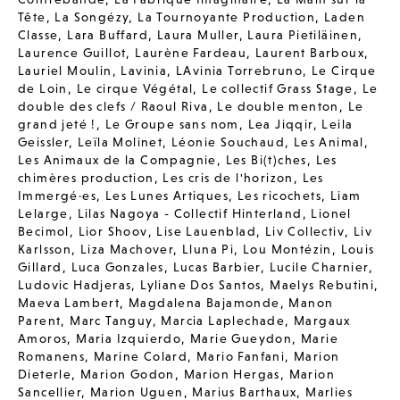
Tête
,
La Songézy
,
La Tournoyante Production
,
Laden
Classe
,
Lara Buffard
,
Laura Muller
,
Laura Pietiläinen
,
Laurence Guillot
,
Laurène Fardeau
,
Laurent Barboux
,
Lauriel Moulin
,
Lavinia
,
LAvinia Torrebruno
,
Le Cirque
de Loin
,
Le cirque Végétal
,
Le collectif Grass Stage
,
Le
double des clefs / Raoul Riva
,
Le double menton
,
Le
grand jeté !
,
Le Groupe sans nom
,
Lea Jiqqir
,
Leila
Geissler
,
Leïla Molinet
,
Léonie Souchaud
,
Les Animal
,
Les Animaux de la Compagnie
,
Les Bi(t)ches
,
Les
chimères production
,
Les cris de l'horizon
,
Les
Immergé·es
,
Les Lunes Artiques
,
Les ricochets
,
Liam
Lelarge
,
Lilas Nagoya - Collectif Hinterland
,
Lionel
Becimol
,
Lior Shoov
,
Lise Lauenblad
,
Liv Collectiv
,
Liv
Karlsson
,
Liza Machover
,
Lluna Pi
,
Lou Montézin
,
Louis
Gillard
,
Luca Gonzales
,
Lucas Barbier
,
Lucile Charnier
,
Ludovic Hadjeras
,
Lyliane Dos Santos
,
Maelys Rebutini
,
Maeva Lambert
,
Magdalena Bajamonde
,
Manon
Parent
,
Marc Tanguy
,
Marcia Laplechade
,
Margaux
Amoros
,
Maria Izquierdo
,
Marie Gueydon
,
Marie
Romanens
,
Marine Colard
,
Mario Fanfani
,
Marion
Dieterle
,
Marion Godon
,
Marion Hergas
,
Marion
Sancellier
,
Marion Uguen
,
Marius Barthaux
,
Marlies