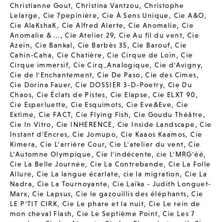
Christianne Gout
,
Christina Vantzou
,
Christophe
Lelarge
,
Cie 7pepinière
,
Cie À Sens Unique
,
Cie A&O
,
Cie AlaKshaK
,
Cie Alfred Alerte
,
Cie Anomalie
,
Cie
Anomalie & ...
,
Cie Atelier 29
,
Cie Au fil du vent
,
Cie
Azeïn
,
Cie Bankal
,
Cie Barbès 35
,
Cie Barouf
,
Cie
Cahin-Caha
,
Cie Chatière
,
Cie Cirque de Loin
,
Cie
Cirque immersif
,
Cie Cirq_Analogique
,
Cie d'Avigny
,
Cie de l'Enchantement
,
Cie De Paso
,
Cie des Cimes
,
Cie Dorina Fauer
,
Cie DOSSIER 3-D-Poetry
,
Cie Du
Chaos
,
Cie Éclats de Pistes
,
Cie Elapse
,
Cie ELXT 90
,
Cie Esperluette
,
Cie Esquimots
,
Cie Eve&Eve
,
Cie
Extime
,
Cie FACT
,
Cie Flying Fish
,
Cie Goudu Théâtre
,
Cie In Vitro
,
Cie INHERENCE
,
Cie Inside Landscape
,
Cie
Instant d'Encres
,
Cie Jomupo
,
Cie Kaaos Kaamos
,
Cie
Kimera
,
Cie L'arrière Cour
,
Cie L'atelier du vent
,
Cie
L'Automne Olympique
,
Cie l'indécente
,
cie L'MRG'éé
,
Cie La Belle Journée
,
Cie La Contrebande
,
Cie La Folle
Allure
,
Cie La langue écarlate
,
cie la migration
,
Cie La
Nadra
,
Cie La Tournoyante
,
Cie Laïka - Judith Longuet-
Marx
,
Cie Lapsus
,
Cie le gazouillis des éléphants
,
Cie
LE P'TIT CIRK
,
Cie Le phare et la nuit
,
Cie Le rein de
mon cheval Flash
,
Cie Le Septième Point
,
Cie Les 7