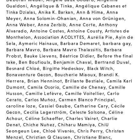
Gualdoni
,
Angélique & Tinka
,
Angélique Cabanes et
Tinka Dzialas
,
Anika K. Barkan
,
Ann & Hima
,
Anna
Meyer
,
Anna Solomin-Ohanian
,
Anna von Grünigen
,
Anna Weber
,
Anna Zerbib
,
Anne Corte
,
Anthony
Alvarado
,
Antoine Costes
,
Antoine Cousty
,
Artistes de
Monthelon
,
Association ACOLYTES
,
Aurélia Pie
,
Ayin de
Sela
,
Aymeric Hainaux
,
Barbara Demaret
,
barbara gay
,
Barbara Mavro
,
Barbara Mavro Thalassitis
,
Barbara
Probst
,
Bauke Lievens
,
Béatrice Didier
,
Before the final
take
,
Ben Boufioulx
,
Benjamin Chaval
,
Bertrand Duval
,
Besnard Chloé
,
Birgitte Hedeskov
,
Black Witch
,
Bonaventure Gacon
,
Boucherie Miaoux
,
Brandi K.
Herrera
,
Brian Henninot
,
Brillante Bestiale
,
Camila Karl
Dumont
,
Camila Osorio
,
Camille de Chenay
,
Camille
Husson
,
Camille Lefèvre
,
Camille Voitellier
,
Carlo
Cerato
,
Carlos Muñoz
,
Carmen Blanco Principal
,
caroline loze
,
Cassiel Gaube
,
Catharine Cary
,
Cécile
Gacon
,
Cecilia Lagerström
,
Celeste Solsona
,
Céline
Achour
,
Céline Schaeffer
,
Charles Vairet
,
Charlie
Denat
,
Chiche Nuñez
,
Chiharu Mamiya
,
ChiU
Seongeun Lee
,
Chloé Vivarès
,
Chris Perry
,
Christan
Menzel
,
Christian Q Clausen
,
Christiane Blanc
,