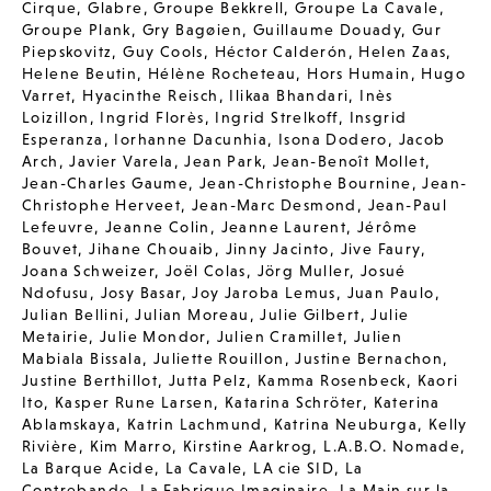
Cirque
,
Glabre
,
Groupe Bekkrell
,
Groupe La Cavale
,
Groupe Plank
,
Gry Bagøien
,
Guillaume Douady
,
Gur
Piepskovitz
,
Guy Cools
,
Héctor Calderón
,
Helen Zaas
,
Helene Beutin
,
Hélène Rocheteau
,
Hors Humain
,
Hugo
Varret
,
Hyacinthe Reisch
,
Ilikaa Bhandari
,
Inès
Loizillon
,
Ingrid Florès
,
Ingrid Strelkoff
,
Insgrid
Esperanza
,
Iorhanne Dacunhia
,
Isona Dodero
,
Jacob
Arch
,
Javier Varela
,
Jean Park
,
Jean-Benoît Mollet
,
Jean-Charles Gaume
,
Jean-Christophe Bournine
,
Jean-
Christophe Herveet
,
Jean-Marc Desmond
,
Jean-Paul
Lefeuvre
,
Jeanne Colin
,
Jeanne Laurent
,
Jérôme
Bouvet
,
Jihane Chouaib
,
Jinny Jacinto
,
Jive Faury
,
Joana Schweizer
,
Joël Colas
,
Jörg Muller
,
Josué
Ndofusu
,
Josy Basar
,
Joy Jaroba Lemus
,
Juan Paulo
,
Julian Bellini
,
Julian Moreau
,
Julie Gilbert
,
Julie
Metairie
,
Julie Mondor
,
Julien Cramillet
,
Julien
Mabiala Bissala
,
Juliette Rouillon
,
Justine Bernachon
,
Justine Berthillot
,
Jutta Pelz
,
Kamma Rosenbeck
,
Kaori
Ito
,
Kasper Rune Larsen
,
Katarina Schröter
,
Katerina
Ablamskaya
,
Katrin Lachmund
,
Katrina Neuburga
,
Kelly
Rivière
,
Kim Marro
,
Kirstine Aarkrog
,
L.A.B.O. Nomade
,
La Barque Acide
,
La Cavale
,
LA cie SID
,
La
Contrebande
,
La Fabrique Imaginaire
,
La Main sur la