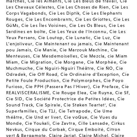
marches
,
Cie les Aimants
,
Cie Les Bleus de travail
,
Cie
Les Chevaux Célestes
,
Cie Les Choses de Rien
,
Cie Les
Corps Vagabonds
,
Cie Les Diptik
,
Cie Les Elephants
Rouges
,
Cie Les Encombrants
,
Cie Les Griottes
,
Cie Les
GüMs
,
Cie Les Îles Voisines
,
Cie Les Os Bleus
,
Cie Les
Sardines en boîte
,
Cie Les Yeux de l'Inconnu
,
Cie Les
Yeux Persans
,
Cie Loutop
,
Cie Lunatic
,
Cie Luz
,
Cie
L’enjoliveur
,
Cie Maintenant ou jamais
,
Cie Maintenant
pou Jamais
,
Cie Manie
,
Cie Marzouk Machine
,
Cie
Menteuses
,
Cie Mesdemoiselles
,
Cie Mezcla
,
cie Miam
Miam
,
Cie Migration
,
Cie Morgane
,
Cie Morphée
,
Cie
Muchmuche
,
Cie Nguiri-Nguiri Théâtre
,
Cie ÑO
,
Cie
Odradek
,
Cie Off Road
,
Cie Ordinaire d'Exception
,
Cie
Petite Foule Production
,
Cie Polymorphes
,
Cie Poyo
Furioso
,
Cie PPH (Passera Pas l'Hiver)
,
Cie Preface
,
Cie
REALVISCERALISME
,
Cie Rouge Elea
,
Cie Ruyna
,
Cie SF
,
Cie SID
,
Cie Société Protectrice de Petites Idées
,
Cie
Sound Track
,
Cie Spirale
,
Cie Støken Teartet'
,
Cie
Superfamilles
,
Cie T1J
,
Cie Tetrapode
,
Cie Ume
théâtre
,
Cie Und er livet
,
Cie voQue
,
Cie Vues du
Monde
,
Cie Youkali
,
Cie Zavtra
,
Cille Lansade
,
Cirkus
Nevkus
,
Cirque du Corbak
,
Cirque Emboité
,
Citron
vert & Bergamote
,
Claire Jarjat
,
Claire Michel
,
Claire