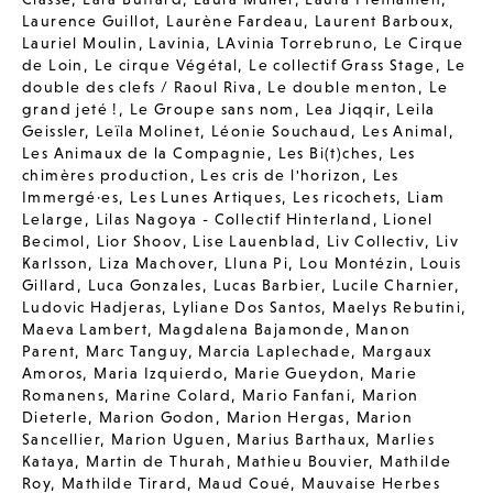
Laurence Guillot
,
Laurène Fardeau
,
Laurent Barboux
,
Lauriel Moulin
,
Lavinia
,
LAvinia Torrebruno
,
Le Cirque
de Loin
,
Le cirque Végétal
,
Le collectif Grass Stage
,
Le
double des clefs / Raoul Riva
,
Le double menton
,
Le
grand jeté !
,
Le Groupe sans nom
,
Lea Jiqqir
,
Leila
Geissler
,
Leïla Molinet
,
Léonie Souchaud
,
Les Animal
,
Les Animaux de la Compagnie
,
Les Bi(t)ches
,
Les
chimères production
,
Les cris de l'horizon
,
Les
Immergé·es
,
Les Lunes Artiques
,
Les ricochets
,
Liam
Lelarge
,
Lilas Nagoya - Collectif Hinterland
,
Lionel
Becimol
,
Lior Shoov
,
Lise Lauenblad
,
Liv Collectiv
,
Liv
Karlsson
,
Liza Machover
,
Lluna Pi
,
Lou Montézin
,
Louis
Gillard
,
Luca Gonzales
,
Lucas Barbier
,
Lucile Charnier
,
Ludovic Hadjeras
,
Lyliane Dos Santos
,
Maelys Rebutini
,
Maeva Lambert
,
Magdalena Bajamonde
,
Manon
Parent
,
Marc Tanguy
,
Marcia Laplechade
,
Margaux
Amoros
,
Maria Izquierdo
,
Marie Gueydon
,
Marie
Romanens
,
Marine Colard
,
Mario Fanfani
,
Marion
Dieterle
,
Marion Godon
,
Marion Hergas
,
Marion
Sancellier
,
Marion Uguen
,
Marius Barthaux
,
Marlies
Kataya
,
Martin de Thurah
,
Mathieu Bouvier
,
Mathilde
Roy
,
Mathilde Tirard
,
Maud Coué
,
Mauvaise Herbes