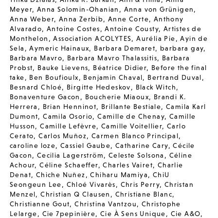
Meyer
,
Anna Solomin-Ohanian
,
Anna von Grünigen
,
Anna Weber
,
Anna Zerbib
,
Anne Corte
,
Anthony
Alvarado
,
Antoine Costes
,
Antoine Cousty
,
Artistes de
Monthelon
,
Association ACOLYTES
,
Aurélia Pie
,
Ayin de
Sela
,
Aymeric Hainaux
,
Barbara Demaret
,
barbara gay
,
Barbara Mavro
,
Barbara Mavro Thalassitis
,
Barbara
Probst
,
Bauke Lievens
,
Béatrice Didier
,
Before the final
take
,
Ben Boufioulx
,
Benjamin Chaval
,
Bertrand Duval
,
Besnard Chloé
,
Birgitte Hedeskov
,
Black Witch
,
Bonaventure Gacon
,
Boucherie Miaoux
,
Brandi K.
Herrera
,
Brian Henninot
,
Brillante Bestiale
,
Camila Karl
Dumont
,
Camila Osorio
,
Camille de Chenay
,
Camille
Husson
,
Camille Lefèvre
,
Camille Voitellier
,
Carlo
Cerato
,
Carlos Muñoz
,
Carmen Blanco Principal
,
caroline loze
,
Cassiel Gaube
,
Catharine Cary
,
Cécile
Gacon
,
Cecilia Lagerström
,
Celeste Solsona
,
Céline
Achour
,
Céline Schaeffer
,
Charles Vairet
,
Charlie
Denat
,
Chiche Nuñez
,
Chiharu Mamiya
,
ChiU
Seongeun Lee
,
Chloé Vivarès
,
Chris Perry
,
Christan
Menzel
,
Christian Q Clausen
,
Christiane Blanc
,
Christianne Gout
,
Christina Vantzou
,
Christophe
Lelarge
,
Cie 7pepinière
,
Cie À Sens Unique
,
Cie A&O
,