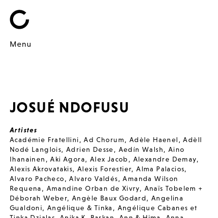
Menu
JOSUÉ NDOFUSU
Artistes
Académie Fratellini
,
Ad Chorum
,
Adèle Haenel
,
Adèll
Nodé Langlois
,
Adrien Desse
,
Aedín Walsh
,
Aino
Ihanainen
,
Aki Agora
,
Alex Jacob
,
Alexandre Demay
,
Alexis Akrovatakis
,
Alexis Forestier
,
Alma Palacios
,
Alvaro Pacheco
,
Alvaro Valdés
,
Amanda Wilson
Requena
,
Amandine Orban de Xivry
,
Anaïs Tobelem +
Déborah Weber
,
Angèle Baux Godard
,
Angelina
Gualdoni
,
Angélique & Tinka
,
Angélique Cabanes et
Tinka Dzialas
,
Anika K. Barkan
,
Ann & Hima
,
Anna