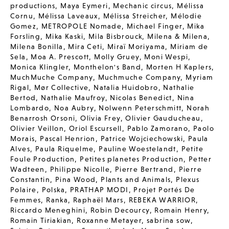
productions
,
Maya Eymeri
,
Mechanic circus
,
Mélissa
Cornu
,
Mélissa Laveaux
,
Mélissa Streicher
,
Mélodie
Gomez
,
METROPOLE Nomade
,
Michael Finger
,
Mika
Forsling
,
Mika Kaski
,
Mila Bisbrouck
,
Milena & Milena
,
Milena Bonilla
,
Mira Ceti
,
Miraï Moriyama
,
Miriam de
Sela
,
Moa A. Prescott
,
Molly Gruey
,
Moni Wespi
,
Monica Klingler
,
Monthelon's Band
,
Morten H Kaplers
,
MuchMuche Company
,
Muchmuche Company
,
Myriam
Rigal
,
Mør Collective
,
Natalia Huidobro
,
Nathalie
Bertod
,
Nathalie Maufroy
,
Nicolas Benedict
,
Nina
Lombardo
,
Noa Aubry
,
Nolwenn Peterschmitt
,
Norah
Benarrosh Orsoni
,
Olivia Frey
,
Olivier Gauducheau
,
Olivier Veillon
,
Oriol Escursell
,
Pablo Zamorano
,
Paolo
Morais
,
Pascal Henrion
,
Patrice Wojciechowski
,
Paula
Alves
,
Paula Riquelme
,
Pauline Woestelandt
,
Petite
Foule Production
,
Petites planetes Production
,
Petter
Wadteen
,
Philippe Nicolle
,
Pierre Bertrand
,
Pierre
Constantin
,
Pina Wood
,
Plants and Animals
,
Plexus
Polaire
,
Polska
,
PRATHAP MODI
,
Projet Portés De
Femmes
,
Ranka
,
Raphaël Mars
,
REBEKA WARRIOR
,
Riccardo Meneghini
,
Robin Decourcy
,
Romain Henry
,
Romain Tiriakian
,
Roxanne Metayer
,
sabrina sow
,