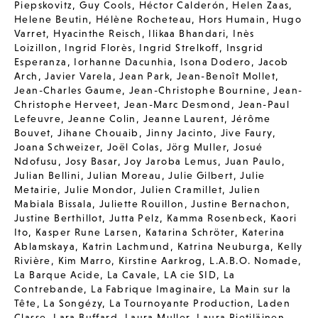
Piepskovitz
,
Guy Cools
,
Héctor Calderón
,
Helen Zaas
,
Helene Beutin
,
Hélène Rocheteau
,
Hors Humain
,
Hugo
Varret
,
Hyacinthe Reisch
,
Ilikaa Bhandari
,
Inès
Loizillon
,
Ingrid Florès
,
Ingrid Strelkoff
,
Insgrid
Esperanza
,
Iorhanne Dacunhia
,
Isona Dodero
,
Jacob
Arch
,
Javier Varela
,
Jean Park
,
Jean-Benoît Mollet
,
Jean-Charles Gaume
,
Jean-Christophe Bournine
,
Jean-
Christophe Herveet
,
Jean-Marc Desmond
,
Jean-Paul
Lefeuvre
,
Jeanne Colin
,
Jeanne Laurent
,
Jérôme
Bouvet
,
Jihane Chouaib
,
Jinny Jacinto
,
Jive Faury
,
Joana Schweizer
,
Joël Colas
,
Jörg Muller
,
Josué
Ndofusu
,
Josy Basar
,
Joy Jaroba Lemus
,
Juan Paulo
,
Julian Bellini
,
Julian Moreau
,
Julie Gilbert
,
Julie
Metairie
,
Julie Mondor
,
Julien Cramillet
,
Julien
Mabiala Bissala
,
Juliette Rouillon
,
Justine Bernachon
,
Justine Berthillot
,
Jutta Pelz
,
Kamma Rosenbeck
,
Kaori
Ito
,
Kasper Rune Larsen
,
Katarina Schröter
,
Katerina
Ablamskaya
,
Katrin Lachmund
,
Katrina Neuburga
,
Kelly
Rivière
,
Kim Marro
,
Kirstine Aarkrog
,
L.A.B.O. Nomade
,
La Barque Acide
,
La Cavale
,
LA cie SID
,
La
Contrebande
,
La Fabrique Imaginaire
,
La Main sur la
Tête
,
La Songézy
,
La Tournoyante Production
,
Laden
Classe
,
Lara Buffard
,
Laura Muller
,
Laura Pietiläinen
,