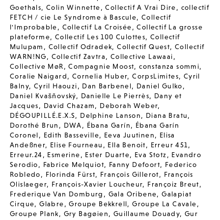
Goethals
,
Colin Winnette
,
Collectif A Vrai Dire
,
collectif
FETCH / cie Le Syndrome à Bascule
,
Collectif
l'Improbable
,
Collectif La Croisée
,
Collectif La grosse
plateforme
,
Collectif Les 100 Culottes
,
Collectif
Mulupam
,
Collectif Odradek
,
Collectif Quest
,
Collectif
WARN!NG
,
Collectif Zavtra
,
Collective Lawaai
,
Collective MøR
,
Compagnie Moost
,
constanza sommi
,
Coralie Naigard
,
Cornelia Huber
,
CorpsLimites
,
Cyril
Balny
,
Cyril Haouzi
,
Dan Barbenel
,
Daniel Gulko
,
Daniel Kvašňovský
,
Danielle Le Pierrès
,
Dany et
Jacques
,
David Chazam
,
Deborah Weber
,
DÉGOUPILLÉ.E.X.S
,
Delphine Lanson
,
Diana Bratu
,
Dorothé Brun
,
DWA
,
Ébana Garín
,
Ébana Garín
Coronel
,
Edith Basseville
,
Eeva Juutinen
,
Elisa
Andeßner
,
Elise Fourneau
,
Ella Benoit
,
Erreur 451
,
Erreur.24
,
Esmerine
,
Ester Duarte
,
Eva Stotz
,
Evandro
Serodio
,
Fabrice Melquiot
,
Fanny Defoort
,
Federico
Robledo
,
Florinda Fürst
,
François Gillerot
,
François
Olislaeger
,
François-Xavier Loucheur
,
Françoiz Breut
,
Frederique Van Domburg
,
Gala Oribene
,
Galapiat
Cirque
,
Glabre
,
Groupe Bekkrell
,
Groupe La Cavale
,
Groupe Plank
,
Gry Bagøien
,
Guillaume Douady
,
Gur