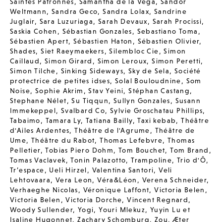
Saintes Patronnes
,
Samantha de la Vega
,
Sandor
Weltmann
,
Sandra Geco
,
Sandra Lolax
,
Sandrine
Juglair
,
Sara Luzuriaga
,
Sarah Devaux
,
Sarah Procissi
,
Saskia Cohen
,
Sébastian Gonzales
,
Sebastiano Toma
,
Sébastien Apert
,
Sébastien Haton
,
Sébastien Olivier
,
Shades
,
Siet Raeymaekers
,
Silembloc Cie
,
Simon
Caillaud
,
Simon Girard
,
Simon Leroux
,
Simon Peretti
,
Simon Tilche
,
Sinking Sideways
,
Sky de Sela
,
Société
protectrice de petites idses
,
Solal Bouloudnine
,
Som
Noise
,
Sophie Akrim
,
Stav Yeini
,
Stéphan Castang
,
Stephane Nélet
,
Su Tiqqun
,
Sullyn Gonzales
,
Susann
Immekeppel
,
Svalbard Co
,
Sylvie Groschatau Phillips
,
Tabaimo
,
Tamara Ly
,
Tatiana Bailly
,
Taxi kebab
,
Théâtre
d'Ailes Ardentes
,
Théâtre de l'Agrume
,
Théâtre de
Ume
,
Théâtre du Rabot
,
Thomas Lefebvre
,
Thomas
Pelletier
,
Tobias Piero Dohm
,
Tom Bouchet
,
Tom Brand
,
Tomas Vaclavek
,
Tonin Palazotto
,
Trampoline
,
Trio d'Ô
,
Tr’espace
,
Ueli Hirzel
,
Valentina Santori
,
Veli
Lehtovaara
,
Vera Leon
,
Véra&Léon
,
Verena Schneider
,
Verhaeghe Nicolas
,
Véronique Laffont
,
Victoria Belen
,
Victoria Belen
,
Victoria Dorche
,
Vincent Regnard
,
Woody Sullender
,
Yogi
,
Youri Mlekuz
,
Yuyin Lu et
Isaline Hugonnet
,
Zachary Schomburg
,
Zou
,
Æter