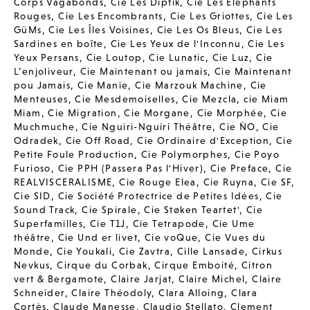
Corps Vagabonds
,
Cie Les Diptik
,
Cie Les Elephants
Rouges
,
Cie Les Encombrants
,
Cie Les Griottes
,
Cie Les
GüMs
,
Cie Les Îles Voisines
,
Cie Les Os Bleus
,
Cie Les
Sardines en boîte
,
Cie Les Yeux de l'Inconnu
,
Cie Les
Yeux Persans
,
Cie Loutop
,
Cie Lunatic
,
Cie Luz
,
Cie
L’enjoliveur
,
Cie Maintenant ou jamais
,
Cie Maintenant
pou Jamais
,
Cie Manie
,
Cie Marzouk Machine
,
Cie
Menteuses
,
Cie Mesdemoiselles
,
Cie Mezcla
,
cie Miam
Miam
,
Cie Migration
,
Cie Morgane
,
Cie Morphée
,
Cie
Muchmuche
,
Cie Nguiri-Nguiri Théâtre
,
Cie ÑO
,
Cie
Odradek
,
Cie Off Road
,
Cie Ordinaire d'Exception
,
Cie
Petite Foule Production
,
Cie Polymorphes
,
Cie Poyo
Furioso
,
Cie PPH (Passera Pas l'Hiver)
,
Cie Preface
,
Cie
REALVISCERALISME
,
Cie Rouge Elea
,
Cie Ruyna
,
Cie SF
,
Cie SID
,
Cie Société Protectrice de Petites Idées
,
Cie
Sound Track
,
Cie Spirale
,
Cie Støken Teartet'
,
Cie
Superfamilles
,
Cie T1J
,
Cie Tetrapode
,
Cie Ume
théâtre
,
Cie Und er livet
,
Cie voQue
,
Cie Vues du
Monde
,
Cie Youkali
,
Cie Zavtra
,
Cille Lansade
,
Cirkus
Nevkus
,
Cirque du Corbak
,
Cirque Emboité
,
Citron
vert & Bergamote
,
Claire Jarjat
,
Claire Michel
,
Claire
Schneider
,
Claire Théodoly
,
Clara Alloing
,
Clara
Cortès
,
Claude Manesse
,
Claudio Stellato
,
Clement