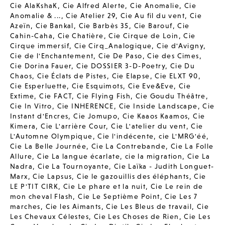
Cie AlaKshaK
,
Cie Alfred Alerte
,
Cie Anomalie
,
Cie
Anomalie & ...
,
Cie Atelier 29
,
Cie Au fil du vent
,
Cie
Azeïn
,
Cie Bankal
,
Cie Barbès 35
,
Cie Barouf
,
Cie
Cahin-Caha
,
Cie Chatière
,
Cie Cirque de Loin
,
Cie
Cirque immersif
,
Cie Cirq_Analogique
,
Cie d'Avigny
,
Cie de l'Enchantement
,
Cie De Paso
,
Cie des Cimes
,
Cie Dorina Fauer
,
Cie DOSSIER 3-D-Poetry
,
Cie Du
Chaos
,
Cie Éclats de Pistes
,
Cie Elapse
,
Cie ELXT 90
,
Cie Esperluette
,
Cie Esquimots
,
Cie Eve&Eve
,
Cie
Extime
,
Cie FACT
,
Cie Flying Fish
,
Cie Goudu Théâtre
,
Cie In Vitro
,
Cie INHERENCE
,
Cie Inside Landscape
,
Cie
Instant d'Encres
,
Cie Jomupo
,
Cie Kaaos Kaamos
,
Cie
Kimera
,
Cie L'arrière Cour
,
Cie L'atelier du vent
,
Cie
L'Automne Olympique
,
Cie l'indécente
,
cie L'MRG'éé
,
Cie La Belle Journée
,
Cie La Contrebande
,
Cie La Folle
Allure
,
Cie La langue écarlate
,
cie la migration
,
Cie La
Nadra
,
Cie La Tournoyante
,
Cie Laïka - Judith Longuet-
Marx
,
Cie Lapsus
,
Cie le gazouillis des éléphants
,
Cie
LE P'TIT CIRK
,
Cie Le phare et la nuit
,
Cie Le rein de
mon cheval Flash
,
Cie Le Septième Point
,
Cie Les 7
marches
,
Cie les Aimants
,
Cie Les Bleus de travail
,
Cie
Les Chevaux Célestes
,
Cie Les Choses de Rien
,
Cie Les