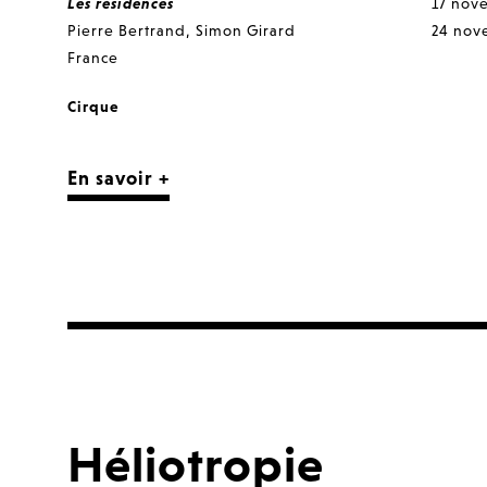
Les résidences
17 nov
Pierre Bertrand
,
Simon Girard
24 nov
France
Cirque
En savoir +
Héliotropie