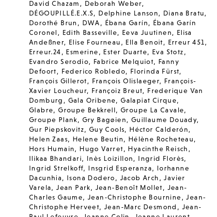
David Chazam
,
Deborah Weber
,
DÉGOUPILLÉ.E.X.S
,
Delphine Lanson
,
Diana Bratu
,
Dorothé Brun
,
DWA
,
Ébana Garín
,
Ébana Garín
Coronel
,
Edith Basseville
,
Eeva Juutinen
,
Elisa
Andeßner
,
Elise Fourneau
,
Ella Benoit
,
Erreur 451
,
Erreur.24
,
Esmerine
,
Ester Duarte
,
Eva Stotz
,
Evandro Serodio
,
Fabrice Melquiot
,
Fanny
Defoort
,
Federico Robledo
,
Florinda Fürst
,
François Gillerot
,
François Olislaeger
,
François-
Xavier Loucheur
,
Françoiz Breut
,
Frederique Van
Domburg
,
Gala Oribene
,
Galapiat Cirque
,
Glabre
,
Groupe Bekkrell
,
Groupe La Cavale
,
Groupe Plank
,
Gry Bagøien
,
Guillaume Douady
,
Gur Piepskovitz
,
Guy Cools
,
Héctor Calderón
,
Helen Zaas
,
Helene Beutin
,
Hélène Rocheteau
,
Hors Humain
,
Hugo Varret
,
Hyacinthe Reisch
,
Ilikaa Bhandari
,
Inès Loizillon
,
Ingrid Florès
,
Ingrid Strelkoff
,
Insgrid Esperanza
,
Iorhanne
Dacunhia
,
Isona Dodero
,
Jacob Arch
,
Javier
Varela
,
Jean Park
,
Jean-Benoît Mollet
,
Jean-
Charles Gaume
,
Jean-Christophe Bournine
,
Jean-
Christophe Herveet
,
Jean-Marc Desmond
,
Jean-
Paul Lefeuvre
,
Jeanne Colin
,
Jeanne Laurent
,