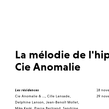
La mélodie de l'h
Cie Anomalie
Les résidences
18 nov
Cie Anomalie & ...
,
Cille Lansade
,
29 nov
Delphine Lanson
,
Jean-Benoît Mollet
,
Mika Kaski
,
Pierre Bertrand
,
Sandrine