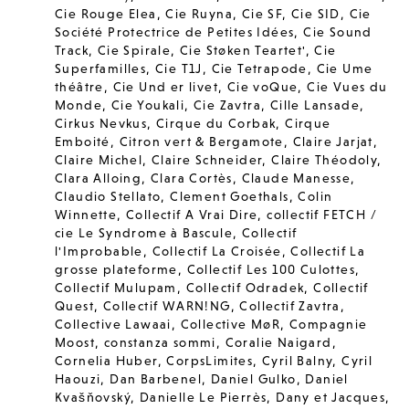
Cie Rouge Elea
,
Cie Ruyna
,
Cie SF
,
Cie SID
,
Cie
Société Protectrice de Petites Idées
,
Cie Sound
Track
,
Cie Spirale
,
Cie Støken Teartet'
,
Cie
Superfamilles
,
Cie T1J
,
Cie Tetrapode
,
Cie Ume
théâtre
,
Cie Und er livet
,
Cie voQue
,
Cie Vues du
Monde
,
Cie Youkali
,
Cie Zavtra
,
Cille Lansade
,
Cirkus Nevkus
,
Cirque du Corbak
,
Cirque
Emboité
,
Citron vert & Bergamote
,
Claire Jarjat
,
Claire Michel
,
Claire Schneider
,
Claire Théodoly
,
Clara Alloing
,
Clara Cortès
,
Claude Manesse
,
Claudio Stellato
,
Clement Goethals
,
Colin
Winnette
,
Collectif A Vrai Dire
,
collectif FETCH /
cie Le Syndrome à Bascule
,
Collectif
l'Improbable
,
Collectif La Croisée
,
Collectif La
grosse plateforme
,
Collectif Les 100 Culottes
,
Collectif Mulupam
,
Collectif Odradek
,
Collectif
Quest
,
Collectif WARN!NG
,
Collectif Zavtra
,
Collective Lawaai
,
Collective MøR
,
Compagnie
Moost
,
constanza sommi
,
Coralie Naigard
,
Cornelia Huber
,
CorpsLimites
,
Cyril Balny
,
Cyril
Haouzi
,
Dan Barbenel
,
Daniel Gulko
,
Daniel
Kvašňovský
,
Danielle Le Pierrès
,
Dany et Jacques
,