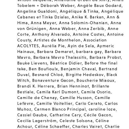
Tobelem + Déborah Weber
,
Angèle Baux Godard
,
Angelina Gualdoni
,
Angélique & Tinka
,
Angélique
Cabanes et Tinka Dzialas
,
Anika K. Barkan
,
Ann &
Hima
,
Anna Meyer
,
Anna Solomin-Ohanian
,
Anna
von Grünigen
,
Anna Weber
,
Anna Zerbib
,
Anne
Corte
,
Anthony Alvarado
,
Antoine Costes
,
Antoine
Cousty
,
Artistes de Monthelon
,
Association
ACOLYTES
,
Aurélia Pie
,
Ayin de Sela
,
Aymeric
Hainaux
,
Barbara Demaret
,
barbara gay
,
Barbara
Mavro
,
Barbara Mavro Thalassitis
,
Barbara Probst
,
Bauke Lievens
,
Béatrice Didier
,
Before the final
take
,
Ben Boufioulx
,
Benjamin Chaval
,
Bertrand
Duval
,
Besnard Chloé
,
Birgitte Hedeskov
,
Black
Witch
,
Bonaventure Gacon
,
Boucherie Miaoux
,
Brandi K. Herrera
,
Brian Henninot
,
Brillante
Bestiale
,
Camila Karl Dumont
,
Camila Osorio
,
Camille de Chenay
,
Camille Husson
,
Camille
Lefèvre
,
Camille Voitellier
,
Carlo Cerato
,
Carlos
Muñoz
,
Carmen Blanco Principal
,
caroline loze
,
Cassiel Gaube
,
Catharine Cary
,
Cécile Gacon
,
Cecilia Lagerström
,
Celeste Solsona
,
Céline
Achour
,
Céline Schaeffer
,
Charles Vairet
,
Charlie