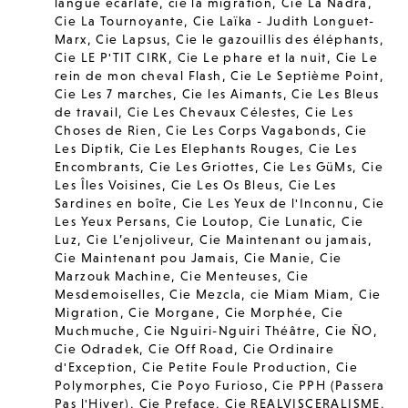
langue écarlate
,
cie la migration
,
Cie La Nadra
,
Cie La Tournoyante
,
Cie Laïka - Judith Longuet-
Marx
,
Cie Lapsus
,
Cie le gazouillis des éléphants
,
Cie LE P'TIT CIRK
,
Cie Le phare et la nuit
,
Cie Le
rein de mon cheval Flash
,
Cie Le Septième Point
,
Cie Les 7 marches
,
Cie les Aimants
,
Cie Les Bleus
de travail
,
Cie Les Chevaux Célestes
,
Cie Les
Choses de Rien
,
Cie Les Corps Vagabonds
,
Cie
Les Diptik
,
Cie Les Elephants Rouges
,
Cie Les
Encombrants
,
Cie Les Griottes
,
Cie Les GüMs
,
Cie
Les Îles Voisines
,
Cie Les Os Bleus
,
Cie Les
Sardines en boîte
,
Cie Les Yeux de l'Inconnu
,
Cie
Les Yeux Persans
,
Cie Loutop
,
Cie Lunatic
,
Cie
Luz
,
Cie L’enjoliveur
,
Cie Maintenant ou jamais
,
Cie Maintenant pou Jamais
,
Cie Manie
,
Cie
Marzouk Machine
,
Cie Menteuses
,
Cie
Mesdemoiselles
,
Cie Mezcla
,
cie Miam Miam
,
Cie
Migration
,
Cie Morgane
,
Cie Morphée
,
Cie
Muchmuche
,
Cie Nguiri-Nguiri Théâtre
,
Cie ÑO
,
Cie Odradek
,
Cie Off Road
,
Cie Ordinaire
d'Exception
,
Cie Petite Foule Production
,
Cie
Polymorphes
,
Cie Poyo Furioso
,
Cie PPH (Passera
Pas l'Hiver)
,
Cie Preface
,
Cie REALVISCERALISME
,