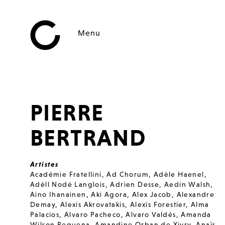
Menu
PIERRE
BERTRAND
Artistes
Académie Fratellini
,
Ad Chorum
,
Adèle Haenel
,
Adèll Nodé Langlois
,
Adrien Desse
,
Aedín Walsh
,
Aino Ihanainen
,
Aki Agora
,
Alex Jacob
,
Alexandre
Demay
,
Alexis Akrovatakis
,
Alexis Forestier
,
Alma
Palacios
,
Alvaro Pacheco
,
Alvaro Valdés
,
Amanda
Wilson Requena
,
Amandine Orban de Xivry
,
Anaïs