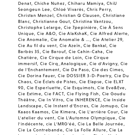
Denat
,
Chiche Nuñez
,
Chiharu Mamiya
,
ChiU
Seongeun Lee
,
Chloé Vivarès
,
Chris Perry
,
Christan Menzel
,
Christian Q Clausen
,
Christiane
Blanc
,
Christianne Gout
,
Christina Vantzou
,
Christophe Lelarge
,
Cie 7pepinière
,
Cie À Sens
Unique
,
Cie A&O
,
Cie AlaKshaK
,
Cie Alfred Alerte
,
Cie Anomalie
,
Cie Anomalie & ...
,
Cie Atelier 29
,
Cie Au fil du vent
,
Cie Azeïn
,
Cie Bankal
,
Cie
Barbès 35
,
Cie Barouf
,
Cie Cahin-Caha
,
Cie
Chatière
,
Cie Cirque de Loin
,
Cie Cirque
immersif
,
Cie Cirq_Analogique
,
Cie d'Avigny
,
Cie
de l'Enchantement
,
Cie De Paso
,
Cie des Cimes
,
Cie Dorina Fauer
,
Cie DOSSIER 3-D-Poetry
,
Cie Du
Chaos
,
Cie Éclats de Pistes
,
Cie Elapse
,
Cie ELXT
90
,
Cie Esperluette
,
Cie Esquimots
,
Cie Eve&Eve
,
Cie Extime
,
Cie FACT
,
Cie Flying Fish
,
Cie Goudu
Théâtre
,
Cie In Vitro
,
Cie INHERENCE
,
Cie Inside
Landscape
,
Cie Instant d'Encres
,
Cie Jomupo
,
Cie
Kaaos Kaamos
,
Cie Kimera
,
Cie L'arrière Cour
,
Cie
L'atelier du vent
,
Cie L'Automne Olympique
,
Cie
l'indécente
,
cie L'MRG'éé
,
Cie La Belle Journée
,
Cie La Contrebande
,
Cie La Folle Allure
,
Cie La