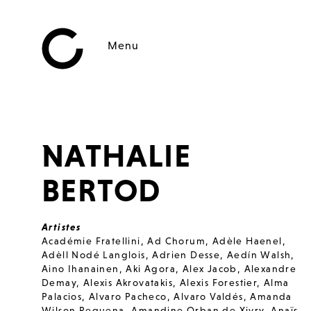
Menu
NATHALIE
BERTOD
Artistes
Académie Fratellini
,
Ad Chorum
,
Adèle Haenel
,
Adèll Nodé Langlois
,
Adrien Desse
,
Aedín Walsh
,
Aino Ihanainen
,
Aki Agora
,
Alex Jacob
,
Alexandre
Demay
,
Alexis Akrovatakis
,
Alexis Forestier
,
Alma
Palacios
,
Alvaro Pacheco
,
Alvaro Valdés
,
Amanda
Wilson Requena
,
Amandine Orban de Xivry
,
Anaïs