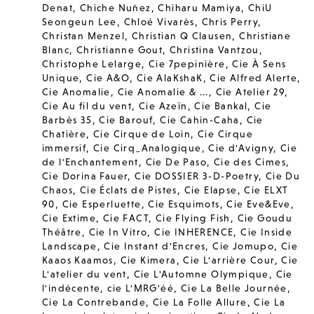
Denat
,
Chiche Nuñez
,
Chiharu Mamiya
,
ChiU
Seongeun Lee
,
Chloé Vivarès
,
Chris Perry
,
Christan Menzel
,
Christian Q Clausen
,
Christiane
Blanc
,
Christianne Gout
,
Christina Vantzou
,
Christophe Lelarge
,
Cie 7pepinière
,
Cie À Sens
Unique
,
Cie A&O
,
Cie AlaKshaK
,
Cie Alfred Alerte
,
Cie Anomalie
,
Cie Anomalie & ...
,
Cie Atelier 29
,
Cie Au fil du vent
,
Cie Azeïn
,
Cie Bankal
,
Cie
Barbès 35
,
Cie Barouf
,
Cie Cahin-Caha
,
Cie
Chatière
,
Cie Cirque de Loin
,
Cie Cirque
immersif
,
Cie Cirq_Analogique
,
Cie d'Avigny
,
Cie
de l'Enchantement
,
Cie De Paso
,
Cie des Cimes
,
Cie Dorina Fauer
,
Cie DOSSIER 3-D-Poetry
,
Cie Du
Chaos
,
Cie Éclats de Pistes
,
Cie Elapse
,
Cie ELXT
90
,
Cie Esperluette
,
Cie Esquimots
,
Cie Eve&Eve
,
Cie Extime
,
Cie FACT
,
Cie Flying Fish
,
Cie Goudu
Théâtre
,
Cie In Vitro
,
Cie INHERENCE
,
Cie Inside
Landscape
,
Cie Instant d'Encres
,
Cie Jomupo
,
Cie
Kaaos Kaamos
,
Cie Kimera
,
Cie L'arrière Cour
,
Cie
L'atelier du vent
,
Cie L'Automne Olympique
,
Cie
l'indécente
,
cie L'MRG'éé
,
Cie La Belle Journée
,
Cie La Contrebande
,
Cie La Folle Allure
,
Cie La