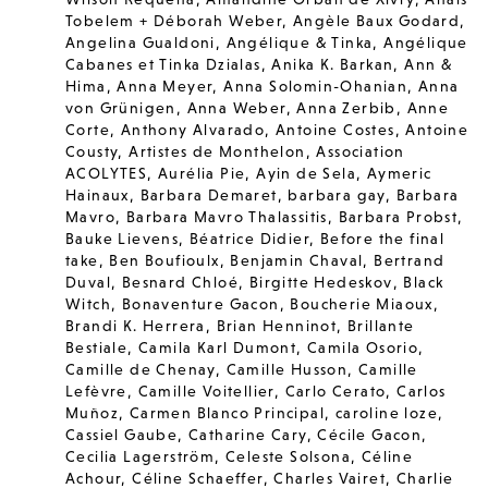
Tobelem + Déborah Weber
,
Angèle Baux Godard
,
Angelina Gualdoni
,
Angélique & Tinka
,
Angélique
Cabanes et Tinka Dzialas
,
Anika K. Barkan
,
Ann &
Hima
,
Anna Meyer
,
Anna Solomin-Ohanian
,
Anna
von Grünigen
,
Anna Weber
,
Anna Zerbib
,
Anne
Corte
,
Anthony Alvarado
,
Antoine Costes
,
Antoine
Cousty
,
Artistes de Monthelon
,
Association
ACOLYTES
,
Aurélia Pie
,
Ayin de Sela
,
Aymeric
Hainaux
,
Barbara Demaret
,
barbara gay
,
Barbara
Mavro
,
Barbara Mavro Thalassitis
,
Barbara Probst
,
Bauke Lievens
,
Béatrice Didier
,
Before the final
take
,
Ben Boufioulx
,
Benjamin Chaval
,
Bertrand
Duval
,
Besnard Chloé
,
Birgitte Hedeskov
,
Black
Witch
,
Bonaventure Gacon
,
Boucherie Miaoux
,
Brandi K. Herrera
,
Brian Henninot
,
Brillante
Bestiale
,
Camila Karl Dumont
,
Camila Osorio
,
Camille de Chenay
,
Camille Husson
,
Camille
Lefèvre
,
Camille Voitellier
,
Carlo Cerato
,
Carlos
Muñoz
,
Carmen Blanco Principal
,
caroline loze
,
Cassiel Gaube
,
Catharine Cary
,
Cécile Gacon
,
Cecilia Lagerström
,
Celeste Solsona
,
Céline
Achour
,
Céline Schaeffer
,
Charles Vairet
,
Charlie