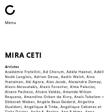
Menu
MIRA CETI
Artistes
Académie Fratellini
,
Ad Chorum
,
Adèle Haenel
,
Adèll
Nodé Langlois
,
Adrien Desse
,
Aedín Walsh
,
Aino
Ihanainen
,
Aki Agora
,
Alex Jacob
,
Alexandre Demay
,
Alexis Akrovatakis
,
Alexis Forestier
,
Alma Palacios
,
Alvaro Pacheco
,
Alvaro Valdés
,
Amanda Wilson
Requena
,
Amandine Orban de Xivry
,
Anaïs Tobelem +
Déborah Weber
,
Angèle Baux Godard
,
Angelina
Gualdoni
,
Angélique & Tinka
,
Angélique Cabanes et
Tinka Dzialas
,
Anika K. Barkan
,
Ann & Hima
,
Anna