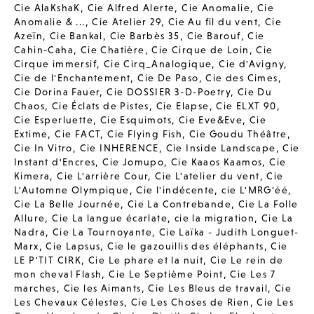
Cie AlaKshaK
,
Cie Alfred Alerte
,
Cie Anomalie
,
Cie
Anomalie & ...
,
Cie Atelier 29
,
Cie Au fil du vent
,
Cie
Azeïn
,
Cie Bankal
,
Cie Barbès 35
,
Cie Barouf
,
Cie
Cahin-Caha
,
Cie Chatière
,
Cie Cirque de Loin
,
Cie
Cirque immersif
,
Cie Cirq_Analogique
,
Cie d'Avigny
,
Cie de l'Enchantement
,
Cie De Paso
,
Cie des Cimes
,
Cie Dorina Fauer
,
Cie DOSSIER 3-D-Poetry
,
Cie Du
Chaos
,
Cie Éclats de Pistes
,
Cie Elapse
,
Cie ELXT 90
,
Cie Esperluette
,
Cie Esquimots
,
Cie Eve&Eve
,
Cie
Extime
,
Cie FACT
,
Cie Flying Fish
,
Cie Goudu Théâtre
,
Cie In Vitro
,
Cie INHERENCE
,
Cie Inside Landscape
,
Cie
Instant d'Encres
,
Cie Jomupo
,
Cie Kaaos Kaamos
,
Cie
Kimera
,
Cie L'arrière Cour
,
Cie L'atelier du vent
,
Cie
L'Automne Olympique
,
Cie l'indécente
,
cie L'MRG'éé
,
Cie La Belle Journée
,
Cie La Contrebande
,
Cie La Folle
Allure
,
Cie La langue écarlate
,
cie la migration
,
Cie La
Nadra
,
Cie La Tournoyante
,
Cie Laïka - Judith Longuet-
Marx
,
Cie Lapsus
,
Cie le gazouillis des éléphants
,
Cie
LE P'TIT CIRK
,
Cie Le phare et la nuit
,
Cie Le rein de
mon cheval Flash
,
Cie Le Septième Point
,
Cie Les 7
marches
,
Cie les Aimants
,
Cie Les Bleus de travail
,
Cie
Les Chevaux Célestes
,
Cie Les Choses de Rien
,
Cie Les