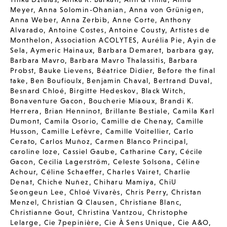
Meyer
,
Anna Solomin-Ohanian
,
Anna von Grünigen
,
Anna Weber
,
Anna Zerbib
,
Anne Corte
,
Anthony
Alvarado
,
Antoine Costes
,
Antoine Cousty
,
Artistes de
Monthelon
,
Association ACOLYTES
,
Aurélia Pie
,
Ayin de
Sela
,
Aymeric Hainaux
,
Barbara Demaret
,
barbara gay
,
Barbara Mavro
,
Barbara Mavro Thalassitis
,
Barbara
Probst
,
Bauke Lievens
,
Béatrice Didier
,
Before the final
take
,
Ben Boufioulx
,
Benjamin Chaval
,
Bertrand Duval
,
Besnard Chloé
,
Birgitte Hedeskov
,
Black Witch
,
Bonaventure Gacon
,
Boucherie Miaoux
,
Brandi K.
Herrera
,
Brian Henninot
,
Brillante Bestiale
,
Camila Karl
Dumont
,
Camila Osorio
,
Camille de Chenay
,
Camille
Husson
,
Camille Lefèvre
,
Camille Voitellier
,
Carlo
Cerato
,
Carlos Muñoz
,
Carmen Blanco Principal
,
caroline loze
,
Cassiel Gaube
,
Catharine Cary
,
Cécile
Gacon
,
Cecilia Lagerström
,
Celeste Solsona
,
Céline
Achour
,
Céline Schaeffer
,
Charles Vairet
,
Charlie
Denat
,
Chiche Nuñez
,
Chiharu Mamiya
,
ChiU
Seongeun Lee
,
Chloé Vivarès
,
Chris Perry
,
Christan
Menzel
,
Christian Q Clausen
,
Christiane Blanc
,
Christianne Gout
,
Christina Vantzou
,
Christophe
Lelarge
,
Cie 7pepinière
,
Cie À Sens Unique
,
Cie A&O
,