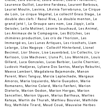
Laurence Guillot
,
Laurène Fardeau
,
Laurent Barboux
,
Lauriel Moulin
,
Lavinia
,
LAvinia Torrebruno
,
Le Cirque
de Loin
,
Le cirque Végétal
,
Le collectif Grass Stage
,
Le
double des clefs / Raoul Riva
,
Le double menton
,
Le
grand jeté !
,
Le Groupe sans nom
,
Lea Jiqqir
,
Leila
Geissler
,
Leïla Molinet
,
Léonie Souchaud
,
Les Animal
,
Les Animaux de la Compagnie
,
Les Bi(t)ches
,
Les
chimères production
,
Les cris de l'horizon
,
Les
Immergé·es
,
Les Lunes Artiques
,
Les ricochets
,
Liam
Lelarge
,
Lilas Nagoya - Collectif Hinterland
,
Lionel
Becimol
,
Lior Shoov
,
Lise Lauenblad
,
Liv Collectiv
,
Liv
Karlsson
,
Liza Machover
,
Lluna Pi
,
Lou Montézin
,
Louis
Gillard
,
Luca Gonzales
,
Lucas Barbier
,
Lucile Charnier
,
Ludovic Hadjeras
,
Lyliane Dos Santos
,
Maelys Rebutini
,
Maeva Lambert
,
Magdalena Bajamonde
,
Manon
Parent
,
Marc Tanguy
,
Marcia Laplechade
,
Margaux
Amoros
,
Maria Izquierdo
,
Marie Gueydon
,
Marie
Romanens
,
Marine Colard
,
Mario Fanfani
,
Marion
Dieterle
,
Marion Godon
,
Marion Hergas
,
Marion
Sancellier
,
Marion Uguen
,
Marius Barthaux
,
Marlies
Kataya
,
Martin de Thurah
,
Mathieu Bouvier
,
Mathilde
Roy
,
Mathilde Tirard
,
Maud Coué
,
Mauvaise Herbes