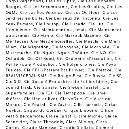
Corps Vagabonds
,
Cie Les Diptik
,
Cie Les Elephants
Rouges
,
Cie Les Encombrants
,
Cie Les Griottes
,
Cie Les
GüMs
,
Cie Les Îles Voisines
,
Cie Les Os Bleus
,
Cie Les
Sardines en boîte
,
Cie Les Yeux de l'Inconnu
,
Cie Les
Yeux Persans
,
Cie Loutop
,
Cie Lunatic
,
Cie Luz
,
Cie
L’enjoliveur
,
Cie Maintenant ou jamais
,
Cie Maintenant
pou Jamais
,
Cie Manie
,
Cie Marzouk Machine
,
Cie
Menteuses
,
Cie Mesdemoiselles
,
Cie Mezcla
,
cie Miam
Miam
,
Cie Migration
,
Cie Morgane
,
Cie Morphée
,
Cie
Muchmuche
,
Cie Nguiri-Nguiri Théâtre
,
Cie ÑO
,
Cie
Odradek
,
Cie Off Road
,
Cie Ordinaire d'Exception
,
Cie
Petite Foule Production
,
Cie Polymorphes
,
Cie Poyo
Furioso
,
Cie PPH (Passera Pas l'Hiver)
,
Cie Preface
,
Cie
REALVISCERALISME
,
Cie Rouge Elea
,
Cie Ruyna
,
Cie SF
,
Cie SID
,
Cie Société Protectrice de Petites Idées
,
Cie
Sound Track
,
Cie Spirale
,
Cie Støken Teartet'
,
Cie
Superfamilles
,
Cie T1J
,
Cie Tetrapode
,
Cie Ume
théâtre
,
Cie Und er livet
,
Cie voQue
,
Cie Vues du
Monde
,
Cie Youkali
,
Cie Zavtra
,
Cille Lansade
,
Cirkus
Nevkus
,
Cirque du Corbak
,
Cirque Emboité
,
Citron
vert & Bergamote
,
Claire Jarjat
,
Claire Michel
,
Claire
Schneider
,
Claire Théodoly
,
Clara Alloing
,
Clara
Cortès
,
Claude Manesse
,
Claudio Stellato
,
Clement