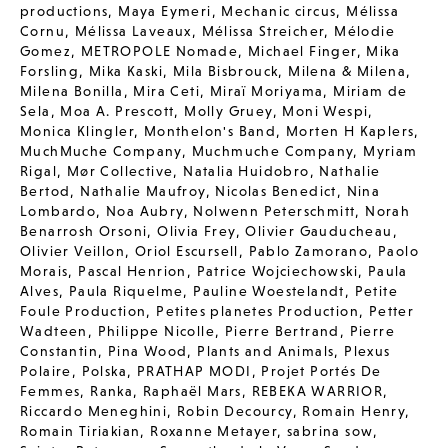
productions
,
Maya Eymeri
,
Mechanic circus
,
Mélissa
Cornu
,
Mélissa Laveaux
,
Mélissa Streicher
,
Mélodie
Gomez
,
METROPOLE Nomade
,
Michael Finger
,
Mika
Forsling
,
Mika Kaski
,
Mila Bisbrouck
,
Milena & Milena
,
Milena Bonilla
,
Mira Ceti
,
Miraï Moriyama
,
Miriam de
Sela
,
Moa A. Prescott
,
Molly Gruey
,
Moni Wespi
,
Monica Klingler
,
Monthelon's Band
,
Morten H Kaplers
,
MuchMuche Company
,
Muchmuche Company
,
Myriam
Rigal
,
Mør Collective
,
Natalia Huidobro
,
Nathalie
Bertod
,
Nathalie Maufroy
,
Nicolas Benedict
,
Nina
Lombardo
,
Noa Aubry
,
Nolwenn Peterschmitt
,
Norah
Benarrosh Orsoni
,
Olivia Frey
,
Olivier Gauducheau
,
Olivier Veillon
,
Oriol Escursell
,
Pablo Zamorano
,
Paolo
Morais
,
Pascal Henrion
,
Patrice Wojciechowski
,
Paula
Alves
,
Paula Riquelme
,
Pauline Woestelandt
,
Petite
Foule Production
,
Petites planetes Production
,
Petter
Wadteen
,
Philippe Nicolle
,
Pierre Bertrand
,
Pierre
Constantin
,
Pina Wood
,
Plants and Animals
,
Plexus
Polaire
,
Polska
,
PRATHAP MODI
,
Projet Portés De
Femmes
,
Ranka
,
Raphaël Mars
,
REBEKA WARRIOR
,
Riccardo Meneghini
,
Robin Decourcy
,
Romain Henry
,
Romain Tiriakian
,
Roxanne Metayer
,
sabrina sow
,