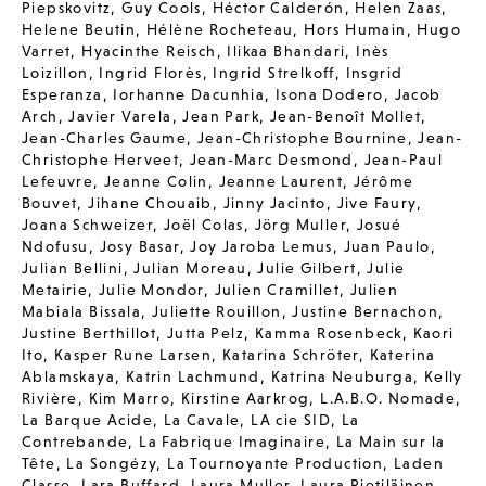
Piepskovitz
,
Guy Cools
,
Héctor Calderón
,
Helen Zaas
,
Helene Beutin
,
Hélène Rocheteau
,
Hors Humain
,
Hugo
Varret
,
Hyacinthe Reisch
,
Ilikaa Bhandari
,
Inès
Loizillon
,
Ingrid Florès
,
Ingrid Strelkoff
,
Insgrid
Esperanza
,
Iorhanne Dacunhia
,
Isona Dodero
,
Jacob
Arch
,
Javier Varela
,
Jean Park
,
Jean-Benoît Mollet
,
Jean-Charles Gaume
,
Jean-Christophe Bournine
,
Jean-
Christophe Herveet
,
Jean-Marc Desmond
,
Jean-Paul
Lefeuvre
,
Jeanne Colin
,
Jeanne Laurent
,
Jérôme
Bouvet
,
Jihane Chouaib
,
Jinny Jacinto
,
Jive Faury
,
Joana Schweizer
,
Joël Colas
,
Jörg Muller
,
Josué
Ndofusu
,
Josy Basar
,
Joy Jaroba Lemus
,
Juan Paulo
,
Julian Bellini
,
Julian Moreau
,
Julie Gilbert
,
Julie
Metairie
,
Julie Mondor
,
Julien Cramillet
,
Julien
Mabiala Bissala
,
Juliette Rouillon
,
Justine Bernachon
,
Justine Berthillot
,
Jutta Pelz
,
Kamma Rosenbeck
,
Kaori
Ito
,
Kasper Rune Larsen
,
Katarina Schröter
,
Katerina
Ablamskaya
,
Katrin Lachmund
,
Katrina Neuburga
,
Kelly
Rivière
,
Kim Marro
,
Kirstine Aarkrog
,
L.A.B.O. Nomade
,
La Barque Acide
,
La Cavale
,
LA cie SID
,
La
Contrebande
,
La Fabrique Imaginaire
,
La Main sur la
Tête
,
La Songézy
,
La Tournoyante Production
,
Laden
Classe
,
Lara Buffard
,
Laura Muller
,
Laura Pietiläinen
,