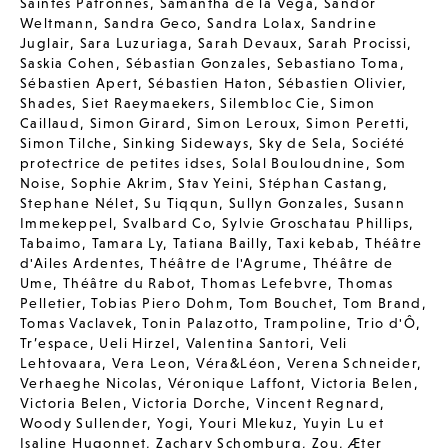
Saintes Patronnes
,
Samantha de la Vega
,
Sandor
Weltmann
,
Sandra Geco
,
Sandra Lolax
,
Sandrine
Juglair
,
Sara Luzuriaga
,
Sarah Devaux
,
Sarah Procissi
,
Saskia Cohen
,
Sébastian Gonzales
,
Sebastiano Toma
,
Sébastien Apert
,
Sébastien Haton
,
Sébastien Olivier
,
Shades
,
Siet Raeymaekers
,
Silembloc Cie
,
Simon
Caillaud
,
Simon Girard
,
Simon Leroux
,
Simon Peretti
,
Simon Tilche
,
Sinking Sideways
,
Sky de Sela
,
Société
protectrice de petites idses
,
Solal Bouloudnine
,
Som
Noise
,
Sophie Akrim
,
Stav Yeini
,
Stéphan Castang
,
Stephane Nélet
,
Su Tiqqun
,
Sullyn Gonzales
,
Susann
Immekeppel
,
Svalbard Co
,
Sylvie Groschatau Phillips
,
Tabaimo
,
Tamara Ly
,
Tatiana Bailly
,
Taxi kebab
,
Théâtre
d'Ailes Ardentes
,
Théâtre de l'Agrume
,
Théâtre de
Ume
,
Théâtre du Rabot
,
Thomas Lefebvre
,
Thomas
Pelletier
,
Tobias Piero Dohm
,
Tom Bouchet
,
Tom Brand
,
Tomas Vaclavek
,
Tonin Palazotto
,
Trampoline
,
Trio d'Ô
,
Tr’espace
,
Ueli Hirzel
,
Valentina Santori
,
Veli
Lehtovaara
,
Vera Leon
,
Véra&Léon
,
Verena Schneider
,
Verhaeghe Nicolas
,
Véronique Laffont
,
Victoria Belen
,
Victoria Belen
,
Victoria Dorche
,
Vincent Regnard
,
Woody Sullender
,
Yogi
,
Youri Mlekuz
,
Yuyin Lu et
Isaline Hugonnet
,
Zachary Schomburg
,
Zou
,
Æter