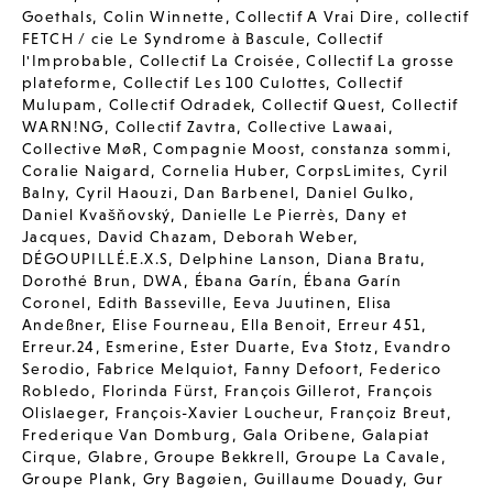
Goethals
,
Colin Winnette
,
Collectif A Vrai Dire
,
collectif
FETCH / cie Le Syndrome à Bascule
,
Collectif
l'Improbable
,
Collectif La Croisée
,
Collectif La grosse
plateforme
,
Collectif Les 100 Culottes
,
Collectif
Mulupam
,
Collectif Odradek
,
Collectif Quest
,
Collectif
WARN!NG
,
Collectif Zavtra
,
Collective Lawaai
,
Collective MøR
,
Compagnie Moost
,
constanza sommi
,
Coralie Naigard
,
Cornelia Huber
,
CorpsLimites
,
Cyril
Balny
,
Cyril Haouzi
,
Dan Barbenel
,
Daniel Gulko
,
Daniel Kvašňovský
,
Danielle Le Pierrès
,
Dany et
Jacques
,
David Chazam
,
Deborah Weber
,
DÉGOUPILLÉ.E.X.S
,
Delphine Lanson
,
Diana Bratu
,
Dorothé Brun
,
DWA
,
Ébana Garín
,
Ébana Garín
Coronel
,
Edith Basseville
,
Eeva Juutinen
,
Elisa
Andeßner
,
Elise Fourneau
,
Ella Benoit
,
Erreur 451
,
Erreur.24
,
Esmerine
,
Ester Duarte
,
Eva Stotz
,
Evandro
Serodio
,
Fabrice Melquiot
,
Fanny Defoort
,
Federico
Robledo
,
Florinda Fürst
,
François Gillerot
,
François
Olislaeger
,
François-Xavier Loucheur
,
Françoiz Breut
,
Frederique Van Domburg
,
Gala Oribene
,
Galapiat
Cirque
,
Glabre
,
Groupe Bekkrell
,
Groupe La Cavale
,
Groupe Plank
,
Gry Bagøien
,
Guillaume Douady
,
Gur