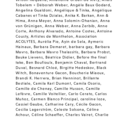
Tobelem + Déborah Weber
,
Angèle Baux Godard
,
Angelina Gualdoni
,
Angélique & Tinka
,
Angélique
Cabanes et Tinka Dzialas
,
Anika K. Barkan
,
Ann &
Hima
,
Anna Meyer
,
Anna Solomin-Ohanian
,
Anna
von Grünigen
,
Anna Weber
,
Anna Zerbib
,
Anne
Corte
,
Anthony Alvarado
,
Antoine Costes
,
Antoine
Cousty
,
Artistes de Monthelon
,
Association
ACOLYTES
,
Aurélia Pie
,
Ayin de Sela
,
Aymeric
Hainaux
,
Barbara Demaret
,
barbara gay
,
Barbara
Mavro
,
Barbara Mavro Thalassitis
,
Barbara Probst
,
Bauke Lievens
,
Béatrice Didier
,
Before the final
take
,
Ben Boufioulx
,
Benjamin Chaval
,
Bertrand
Duval
,
Besnard Chloé
,
Birgitte Hedeskov
,
Black
Witch
,
Bonaventure Gacon
,
Boucherie Miaoux
,
Brandi K. Herrera
,
Brian Henninot
,
Brillante
Bestiale
,
Camila Karl Dumont
,
Camila Osorio
,
Camille de Chenay
,
Camille Husson
,
Camille
Lefèvre
,
Camille Voitellier
,
Carlo Cerato
,
Carlos
Muñoz
,
Carmen Blanco Principal
,
caroline loze
,
Cassiel Gaube
,
Catharine Cary
,
Cécile Gacon
,
Cecilia Lagerström
,
Celeste Solsona
,
Céline
Achour
,
Céline Schaeffer
,
Charles Vairet
,
Charlie