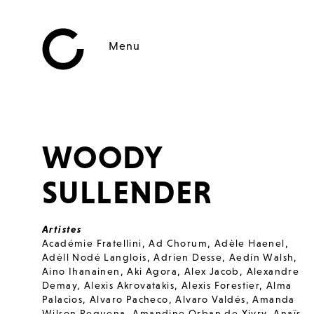
Menu
WOODY
SULLENDER
Artistes
Académie Fratellini
,
Ad Chorum
,
Adèle Haenel
,
Adèll Nodé Langlois
,
Adrien Desse
,
Aedín Walsh
,
Aino Ihanainen
,
Aki Agora
,
Alex Jacob
,
Alexandre
Demay
,
Alexis Akrovatakis
,
Alexis Forestier
,
Alma
Palacios
,
Alvaro Pacheco
,
Alvaro Valdés
,
Amanda
Wilson Requena
,
Amandine Orban de Xivry
,
Anaïs