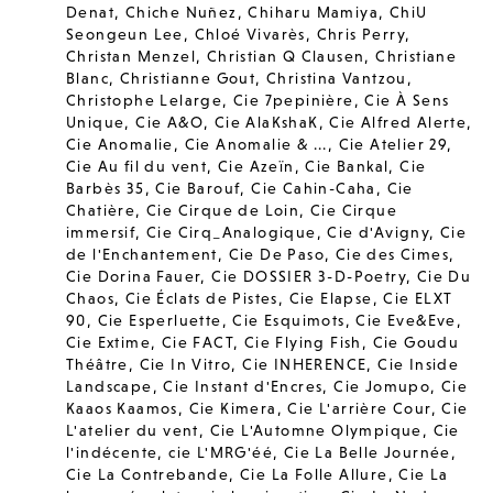
Denat
,
Chiche Nuñez
,
Chiharu Mamiya
,
ChiU
Seongeun Lee
,
Chloé Vivarès
,
Chris Perry
,
Christan Menzel
,
Christian Q Clausen
,
Christiane
Blanc
,
Christianne Gout
,
Christina Vantzou
,
Christophe Lelarge
,
Cie 7pepinière
,
Cie À Sens
Unique
,
Cie A&O
,
Cie AlaKshaK
,
Cie Alfred Alerte
,
Cie Anomalie
,
Cie Anomalie & ...
,
Cie Atelier 29
,
Cie Au fil du vent
,
Cie Azeïn
,
Cie Bankal
,
Cie
Barbès 35
,
Cie Barouf
,
Cie Cahin-Caha
,
Cie
Chatière
,
Cie Cirque de Loin
,
Cie Cirque
immersif
,
Cie Cirq_Analogique
,
Cie d'Avigny
,
Cie
de l'Enchantement
,
Cie De Paso
,
Cie des Cimes
,
Cie Dorina Fauer
,
Cie DOSSIER 3-D-Poetry
,
Cie Du
Chaos
,
Cie Éclats de Pistes
,
Cie Elapse
,
Cie ELXT
90
,
Cie Esperluette
,
Cie Esquimots
,
Cie Eve&Eve
,
Cie Extime
,
Cie FACT
,
Cie Flying Fish
,
Cie Goudu
Théâtre
,
Cie In Vitro
,
Cie INHERENCE
,
Cie Inside
Landscape
,
Cie Instant d'Encres
,
Cie Jomupo
,
Cie
Kaaos Kaamos
,
Cie Kimera
,
Cie L'arrière Cour
,
Cie
L'atelier du vent
,
Cie L'Automne Olympique
,
Cie
l'indécente
,
cie L'MRG'éé
,
Cie La Belle Journée
,
Cie La Contrebande
,
Cie La Folle Allure
,
Cie La