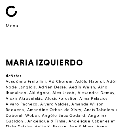
Menu
MARIA IZQUIERDO
Artistes
Académie Fratellini
,
Ad Chorum
,
Adèle Haenel
,
Adèll
Nodé Langlois
,
Adrien Desse
,
Aedín Walsh
,
Aino
Ihanainen
,
Aki Agora
,
Alex Jacob
,
Alexandre Demay
,
Alexis Akrovatakis
,
Alexis Forestier
,
Alma Palacios
,
Alvaro Pacheco
,
Alvaro Valdés
,
Amanda Wilson
Requena
,
Amandine Orban de Xivry
,
Anaïs Tobelem +
Déborah Weber
,
Angèle Baux Godard
,
Angelina
Gualdoni
,
Angélique & Tinka
,
Angélique Cabanes et
Tinka Dzialas
,
Anika K. Barkan
,
Ann & Hima
,
Anna