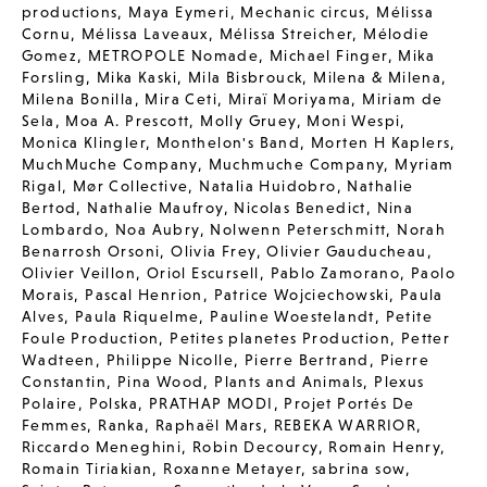
productions
,
Maya Eymeri
,
Mechanic circus
,
Mélissa
Cornu
,
Mélissa Laveaux
,
Mélissa Streicher
,
Mélodie
Gomez
,
METROPOLE Nomade
,
Michael Finger
,
Mika
Forsling
,
Mika Kaski
,
Mila Bisbrouck
,
Milena & Milena
,
Milena Bonilla
,
Mira Ceti
,
Miraï Moriyama
,
Miriam de
Sela
,
Moa A. Prescott
,
Molly Gruey
,
Moni Wespi
,
Monica Klingler
,
Monthelon's Band
,
Morten H Kaplers
,
MuchMuche Company
,
Muchmuche Company
,
Myriam
Rigal
,
Mør Collective
,
Natalia Huidobro
,
Nathalie
Bertod
,
Nathalie Maufroy
,
Nicolas Benedict
,
Nina
Lombardo
,
Noa Aubry
,
Nolwenn Peterschmitt
,
Norah
Benarrosh Orsoni
,
Olivia Frey
,
Olivier Gauducheau
,
Olivier Veillon
,
Oriol Escursell
,
Pablo Zamorano
,
Paolo
Morais
,
Pascal Henrion
,
Patrice Wojciechowski
,
Paula
Alves
,
Paula Riquelme
,
Pauline Woestelandt
,
Petite
Foule Production
,
Petites planetes Production
,
Petter
Wadteen
,
Philippe Nicolle
,
Pierre Bertrand
,
Pierre
Constantin
,
Pina Wood
,
Plants and Animals
,
Plexus
Polaire
,
Polska
,
PRATHAP MODI
,
Projet Portés De
Femmes
,
Ranka
,
Raphaël Mars
,
REBEKA WARRIOR
,
Riccardo Meneghini
,
Robin Decourcy
,
Romain Henry
,
Romain Tiriakian
,
Roxanne Metayer
,
sabrina sow
,