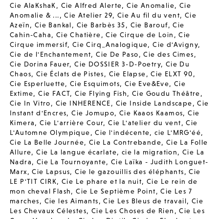
Cie AlaKshaK
,
Cie Alfred Alerte
,
Cie Anomalie
,
Cie
Anomalie & ...
,
Cie Atelier 29
,
Cie Au fil du vent
,
Cie
Azeïn
,
Cie Bankal
,
Cie Barbès 35
,
Cie Barouf
,
Cie
Cahin-Caha
,
Cie Chatière
,
Cie Cirque de Loin
,
Cie
Cirque immersif
,
Cie Cirq_Analogique
,
Cie d'Avigny
,
Cie de l'Enchantement
,
Cie De Paso
,
Cie des Cimes
,
Cie Dorina Fauer
,
Cie DOSSIER 3-D-Poetry
,
Cie Du
Chaos
,
Cie Éclats de Pistes
,
Cie Elapse
,
Cie ELXT 90
,
Cie Esperluette
,
Cie Esquimots
,
Cie Eve&Eve
,
Cie
Extime
,
Cie FACT
,
Cie Flying Fish
,
Cie Goudu Théâtre
,
Cie In Vitro
,
Cie INHERENCE
,
Cie Inside Landscape
,
Cie
Instant d'Encres
,
Cie Jomupo
,
Cie Kaaos Kaamos
,
Cie
Kimera
,
Cie L'arrière Cour
,
Cie L'atelier du vent
,
Cie
L'Automne Olympique
,
Cie l'indécente
,
cie L'MRG'éé
,
Cie La Belle Journée
,
Cie La Contrebande
,
Cie La Folle
Allure
,
Cie La langue écarlate
,
cie la migration
,
Cie La
Nadra
,
Cie La Tournoyante
,
Cie Laïka - Judith Longuet-
Marx
,
Cie Lapsus
,
Cie le gazouillis des éléphants
,
Cie
LE P'TIT CIRK
,
Cie Le phare et la nuit
,
Cie Le rein de
mon cheval Flash
,
Cie Le Septième Point
,
Cie Les 7
marches
,
Cie les Aimants
,
Cie Les Bleus de travail
,
Cie
Les Chevaux Célestes
,
Cie Les Choses de Rien
,
Cie Les