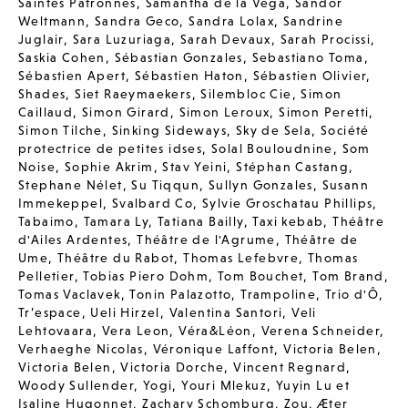
Saintes Patronnes
,
Samantha de la Vega
,
Sandor
Weltmann
,
Sandra Geco
,
Sandra Lolax
,
Sandrine
Juglair
,
Sara Luzuriaga
,
Sarah Devaux
,
Sarah Procissi
,
Saskia Cohen
,
Sébastian Gonzales
,
Sebastiano Toma
,
Sébastien Apert
,
Sébastien Haton
,
Sébastien Olivier
,
Shades
,
Siet Raeymaekers
,
Silembloc Cie
,
Simon
Caillaud
,
Simon Girard
,
Simon Leroux
,
Simon Peretti
,
Simon Tilche
,
Sinking Sideways
,
Sky de Sela
,
Société
protectrice de petites idses
,
Solal Bouloudnine
,
Som
Noise
,
Sophie Akrim
,
Stav Yeini
,
Stéphan Castang
,
Stephane Nélet
,
Su Tiqqun
,
Sullyn Gonzales
,
Susann
Immekeppel
,
Svalbard Co
,
Sylvie Groschatau Phillips
,
Tabaimo
,
Tamara Ly
,
Tatiana Bailly
,
Taxi kebab
,
Théâtre
d'Ailes Ardentes
,
Théâtre de l'Agrume
,
Théâtre de
Ume
,
Théâtre du Rabot
,
Thomas Lefebvre
,
Thomas
Pelletier
,
Tobias Piero Dohm
,
Tom Bouchet
,
Tom Brand
,
Tomas Vaclavek
,
Tonin Palazotto
,
Trampoline
,
Trio d'Ô
,
Tr’espace
,
Ueli Hirzel
,
Valentina Santori
,
Veli
Lehtovaara
,
Vera Leon
,
Véra&Léon
,
Verena Schneider
,
Verhaeghe Nicolas
,
Véronique Laffont
,
Victoria Belen
,
Victoria Belen
,
Victoria Dorche
,
Vincent Regnard
,
Woody Sullender
,
Yogi
,
Youri Mlekuz
,
Yuyin Lu et
Isaline Hugonnet
,
Zachary Schomburg
,
Zou
,
Æter