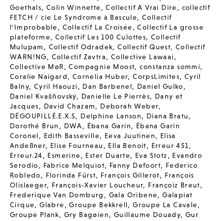
Goethals
,
Colin Winnette
,
Collectif A Vrai Dire
,
collectif
FETCH / cie Le Syndrome à Bascule
,
Collectif
l'Improbable
,
Collectif La Croisée
,
Collectif La grosse
plateforme
,
Collectif Les 100 Culottes
,
Collectif
Mulupam
,
Collectif Odradek
,
Collectif Quest
,
Collectif
WARN!NG
,
Collectif Zavtra
,
Collective Lawaai
,
Collective MøR
,
Compagnie Moost
,
constanza sommi
,
Coralie Naigard
,
Cornelia Huber
,
CorpsLimites
,
Cyril
Balny
,
Cyril Haouzi
,
Dan Barbenel
,
Daniel Gulko
,
Daniel Kvašňovský
,
Danielle Le Pierrès
,
Dany et
Jacques
,
David Chazam
,
Deborah Weber
,
DÉGOUPILLÉ.E.X.S
,
Delphine Lanson
,
Diana Bratu
,
Dorothé Brun
,
DWA
,
Ébana Garín
,
Ébana Garín
Coronel
,
Edith Basseville
,
Eeva Juutinen
,
Elisa
Andeßner
,
Elise Fourneau
,
Ella Benoit
,
Erreur 451
,
Erreur.24
,
Esmerine
,
Ester Duarte
,
Eva Stotz
,
Evandro
Serodio
,
Fabrice Melquiot
,
Fanny Defoort
,
Federico
Robledo
,
Florinda Fürst
,
François Gillerot
,
François
Olislaeger
,
François-Xavier Loucheur
,
Françoiz Breut
,
Frederique Van Domburg
,
Gala Oribene
,
Galapiat
Cirque
,
Glabre
,
Groupe Bekkrell
,
Groupe La Cavale
,
Groupe Plank
,
Gry Bagøien
,
Guillaume Douady
,
Gur