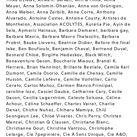
Meyer
,
Anna Solomin-Ohanian
,
Anna von Grünigen
,
Anna Weber
,
Anna Zerbib
,
Anne Corte
,
Anthony
Alvarado
,
Antoine Costes
,
Antoine Cousty
,
Artistes de
Monthelon
,
Association ACOLYTES
,
Aurélia Pie
,
Ayin de
Sela
,
Aymeric Hainaux
,
Barbara Demaret
,
barbara gay
,
Barbara Mavro
,
Barbara Mavro Thalassitis
,
Barbara
Probst
,
Bauke Lievens
,
Béatrice Didier
,
Before the final
take
,
Ben Boufioulx
,
Benjamin Chaval
,
Bertrand Duval
,
Besnard Chloé
,
Birgitte Hedeskov
,
Black Witch
,
Bonaventure Gacon
,
Boucherie Miaoux
,
Brandi K.
Herrera
,
Brian Henninot
,
Brillante Bestiale
,
Camila Karl
Dumont
,
Camila Osorio
,
Camille de Chenay
,
Camille
Husson
,
Camille Lefèvre
,
Camille Voitellier
,
Carlo
Cerato
,
Carlos Muñoz
,
Carmen Blanco Principal
,
caroline loze
,
Cassiel Gaube
,
Catharine Cary
,
Cécile
Gacon
,
Cecilia Lagerström
,
Celeste Solsona
,
Céline
Achour
,
Céline Schaeffer
,
Charles Vairet
,
Charlie
Denat
,
Chiche Nuñez
,
Chiharu Mamiya
,
ChiU
Seongeun Lee
,
Chloé Vivarès
,
Chris Perry
,
Christan
Menzel
,
Christian Q Clausen
,
Christiane Blanc
,
Christianne Gout
,
Christina Vantzou
,
Christophe
Lelarge
,
Cie 7pepinière
,
Cie À Sens Unique
,
Cie A&O
,