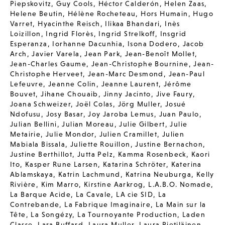
Piepskovitz
,
Guy Cools
,
Héctor Calderón
,
Helen Zaas
,
Helene Beutin
,
Hélène Rocheteau
,
Hors Humain
,
Hugo
Varret
,
Hyacinthe Reisch
,
Ilikaa Bhandari
,
Inès
Loizillon
,
Ingrid Florès
,
Ingrid Strelkoff
,
Insgrid
Esperanza
,
Iorhanne Dacunhia
,
Isona Dodero
,
Jacob
Arch
,
Javier Varela
,
Jean Park
,
Jean-Benoît Mollet
,
Jean-Charles Gaume
,
Jean-Christophe Bournine
,
Jean-
Christophe Herveet
,
Jean-Marc Desmond
,
Jean-Paul
Lefeuvre
,
Jeanne Colin
,
Jeanne Laurent
,
Jérôme
Bouvet
,
Jihane Chouaib
,
Jinny Jacinto
,
Jive Faury
,
Joana Schweizer
,
Joël Colas
,
Jörg Muller
,
Josué
Ndofusu
,
Josy Basar
,
Joy Jaroba Lemus
,
Juan Paulo
,
Julian Bellini
,
Julian Moreau
,
Julie Gilbert
,
Julie
Metairie
,
Julie Mondor
,
Julien Cramillet
,
Julien
Mabiala Bissala
,
Juliette Rouillon
,
Justine Bernachon
,
Justine Berthillot
,
Jutta Pelz
,
Kamma Rosenbeck
,
Kaori
Ito
,
Kasper Rune Larsen
,
Katarina Schröter
,
Katerina
Ablamskaya
,
Katrin Lachmund
,
Katrina Neuburga
,
Kelly
Rivière
,
Kim Marro
,
Kirstine Aarkrog
,
L.A.B.O. Nomade
,
La Barque Acide
,
La Cavale
,
LA cie SID
,
La
Contrebande
,
La Fabrique Imaginaire
,
La Main sur la
Tête
,
La Songézy
,
La Tournoyante Production
,
Laden
Classe
,
Lara Buffard
,
Laura Muller
,
Laura Pietiläinen
,