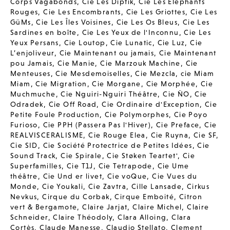
Corps Vagabonds
,
Cie Les Diptik
,
Cie Les Elephants
Rouges
,
Cie Les Encombrants
,
Cie Les Griottes
,
Cie Les
GüMs
,
Cie Les Îles Voisines
,
Cie Les Os Bleus
,
Cie Les
Sardines en boîte
,
Cie Les Yeux de l'Inconnu
,
Cie Les
Yeux Persans
,
Cie Loutop
,
Cie Lunatic
,
Cie Luz
,
Cie
L’enjoliveur
,
Cie Maintenant ou jamais
,
Cie Maintenant
pou Jamais
,
Cie Manie
,
Cie Marzouk Machine
,
Cie
Menteuses
,
Cie Mesdemoiselles
,
Cie Mezcla
,
cie Miam
Miam
,
Cie Migration
,
Cie Morgane
,
Cie Morphée
,
Cie
Muchmuche
,
Cie Nguiri-Nguiri Théâtre
,
Cie ÑO
,
Cie
Odradek
,
Cie Off Road
,
Cie Ordinaire d'Exception
,
Cie
Petite Foule Production
,
Cie Polymorphes
,
Cie Poyo
Furioso
,
Cie PPH (Passera Pas l'Hiver)
,
Cie Preface
,
Cie
REALVISCERALISME
,
Cie Rouge Elea
,
Cie Ruyna
,
Cie SF
,
Cie SID
,
Cie Société Protectrice de Petites Idées
,
Cie
Sound Track
,
Cie Spirale
,
Cie Støken Teartet'
,
Cie
Superfamilles
,
Cie T1J
,
Cie Tetrapode
,
Cie Ume
théâtre
,
Cie Und er livet
,
Cie voQue
,
Cie Vues du
Monde
,
Cie Youkali
,
Cie Zavtra
,
Cille Lansade
,
Cirkus
Nevkus
,
Cirque du Corbak
,
Cirque Emboité
,
Citron
vert & Bergamote
,
Claire Jarjat
,
Claire Michel
,
Claire
Schneider
,
Claire Théodoly
,
Clara Alloing
,
Clara
Cortès
,
Claude Manesse
,
Claudio Stellato
,
Clement