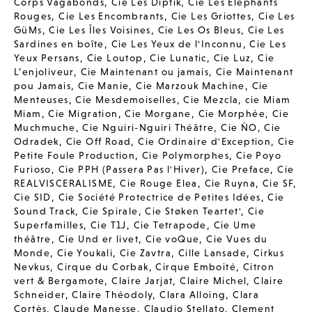
Corps Vagabonds
,
Cie Les Diptik
,
Cie Les Elephants
Rouges
,
Cie Les Encombrants
,
Cie Les Griottes
,
Cie Les
GüMs
,
Cie Les Îles Voisines
,
Cie Les Os Bleus
,
Cie Les
Sardines en boîte
,
Cie Les Yeux de l'Inconnu
,
Cie Les
Yeux Persans
,
Cie Loutop
,
Cie Lunatic
,
Cie Luz
,
Cie
L’enjoliveur
,
Cie Maintenant ou jamais
,
Cie Maintenant
pou Jamais
,
Cie Manie
,
Cie Marzouk Machine
,
Cie
Menteuses
,
Cie Mesdemoiselles
,
Cie Mezcla
,
cie Miam
Miam
,
Cie Migration
,
Cie Morgane
,
Cie Morphée
,
Cie
Muchmuche
,
Cie Nguiri-Nguiri Théâtre
,
Cie ÑO
,
Cie
Odradek
,
Cie Off Road
,
Cie Ordinaire d'Exception
,
Cie
Petite Foule Production
,
Cie Polymorphes
,
Cie Poyo
Furioso
,
Cie PPH (Passera Pas l'Hiver)
,
Cie Preface
,
Cie
REALVISCERALISME
,
Cie Rouge Elea
,
Cie Ruyna
,
Cie SF
,
Cie SID
,
Cie Société Protectrice de Petites Idées
,
Cie
Sound Track
,
Cie Spirale
,
Cie Støken Teartet'
,
Cie
Superfamilles
,
Cie T1J
,
Cie Tetrapode
,
Cie Ume
théâtre
,
Cie Und er livet
,
Cie voQue
,
Cie Vues du
Monde
,
Cie Youkali
,
Cie Zavtra
,
Cille Lansade
,
Cirkus
Nevkus
,
Cirque du Corbak
,
Cirque Emboité
,
Citron
vert & Bergamote
,
Claire Jarjat
,
Claire Michel
,
Claire
Schneider
,
Claire Théodoly
,
Clara Alloing
,
Clara
Cortès
,
Claude Manesse
,
Claudio Stellato
,
Clement