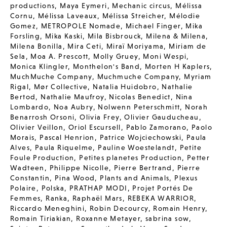
productions
,
Maya Eymeri
,
Mechanic circus
,
Mélissa
Cornu
,
Mélissa Laveaux
,
Mélissa Streicher
,
Mélodie
Gomez
,
METROPOLE Nomade
,
Michael Finger
,
Mika
Forsling
,
Mika Kaski
,
Mila Bisbrouck
,
Milena & Milena
,
Milena Bonilla
,
Mira Ceti
,
Miraï Moriyama
,
Miriam de
Sela
,
Moa A. Prescott
,
Molly Gruey
,
Moni Wespi
,
Monica Klingler
,
Monthelon's Band
,
Morten H Kaplers
,
MuchMuche Company
,
Muchmuche Company
,
Myriam
Rigal
,
Mør Collective
,
Natalia Huidobro
,
Nathalie
Bertod
,
Nathalie Maufroy
,
Nicolas Benedict
,
Nina
Lombardo
,
Noa Aubry
,
Nolwenn Peterschmitt
,
Norah
Benarrosh Orsoni
,
Olivia Frey
,
Olivier Gauducheau
,
Olivier Veillon
,
Oriol Escursell
,
Pablo Zamorano
,
Paolo
Morais
,
Pascal Henrion
,
Patrice Wojciechowski
,
Paula
Alves
,
Paula Riquelme
,
Pauline Woestelandt
,
Petite
Foule Production
,
Petites planetes Production
,
Petter
Wadteen
,
Philippe Nicolle
,
Pierre Bertrand
,
Pierre
Constantin
,
Pina Wood
,
Plants and Animals
,
Plexus
Polaire
,
Polska
,
PRATHAP MODI
,
Projet Portés De
Femmes
,
Ranka
,
Raphaël Mars
,
REBEKA WARRIOR
,
Riccardo Meneghini
,
Robin Decourcy
,
Romain Henry
,
Romain Tiriakian
,
Roxanne Metayer
,
sabrina sow
,