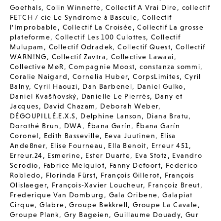
Goethals
,
Colin Winnette
,
Collectif A Vrai Dire
,
collectif
FETCH / cie Le Syndrome à Bascule
,
Collectif
l'Improbable
,
Collectif La Croisée
,
Collectif La grosse
plateforme
,
Collectif Les 100 Culottes
,
Collectif
Mulupam
,
Collectif Odradek
,
Collectif Quest
,
Collectif
WARN!NG
,
Collectif Zavtra
,
Collective Lawaai
,
Collective MøR
,
Compagnie Moost
,
constanza sommi
,
Coralie Naigard
,
Cornelia Huber
,
CorpsLimites
,
Cyril
Balny
,
Cyril Haouzi
,
Dan Barbenel
,
Daniel Gulko
,
Daniel Kvašňovský
,
Danielle Le Pierrès
,
Dany et
Jacques
,
David Chazam
,
Deborah Weber
,
DÉGOUPILLÉ.E.X.S
,
Delphine Lanson
,
Diana Bratu
,
Dorothé Brun
,
DWA
,
Ébana Garín
,
Ébana Garín
Coronel
,
Edith Basseville
,
Eeva Juutinen
,
Elisa
Andeßner
,
Elise Fourneau
,
Ella Benoit
,
Erreur 451
,
Erreur.24
,
Esmerine
,
Ester Duarte
,
Eva Stotz
,
Evandro
Serodio
,
Fabrice Melquiot
,
Fanny Defoort
,
Federico
Robledo
,
Florinda Fürst
,
François Gillerot
,
François
Olislaeger
,
François-Xavier Loucheur
,
Françoiz Breut
,
Frederique Van Domburg
,
Gala Oribene
,
Galapiat
Cirque
,
Glabre
,
Groupe Bekkrell
,
Groupe La Cavale
,
Groupe Plank
,
Gry Bagøien
,
Guillaume Douady
,
Gur