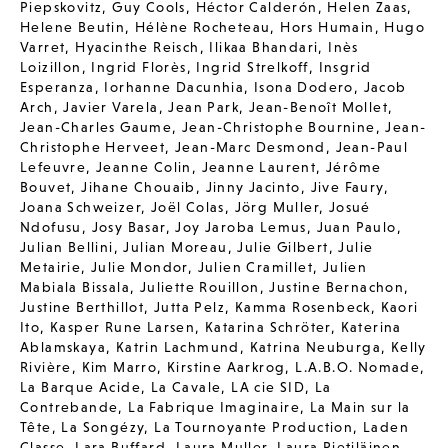
Piepskovitz
,
Guy Cools
,
Héctor Calderón
,
Helen Zaas
,
Helene Beutin
,
Hélène Rocheteau
,
Hors Humain
,
Hugo
Varret
,
Hyacinthe Reisch
,
Ilikaa Bhandari
,
Inès
Loizillon
,
Ingrid Florès
,
Ingrid Strelkoff
,
Insgrid
Esperanza
,
Iorhanne Dacunhia
,
Isona Dodero
,
Jacob
Arch
,
Javier Varela
,
Jean Park
,
Jean-Benoît Mollet
,
Jean-Charles Gaume
,
Jean-Christophe Bournine
,
Jean-
Christophe Herveet
,
Jean-Marc Desmond
,
Jean-Paul
Lefeuvre
,
Jeanne Colin
,
Jeanne Laurent
,
Jérôme
Bouvet
,
Jihane Chouaib
,
Jinny Jacinto
,
Jive Faury
,
Joana Schweizer
,
Joël Colas
,
Jörg Muller
,
Josué
Ndofusu
,
Josy Basar
,
Joy Jaroba Lemus
,
Juan Paulo
,
Julian Bellini
,
Julian Moreau
,
Julie Gilbert
,
Julie
Metairie
,
Julie Mondor
,
Julien Cramillet
,
Julien
Mabiala Bissala
,
Juliette Rouillon
,
Justine Bernachon
,
Justine Berthillot
,
Jutta Pelz
,
Kamma Rosenbeck
,
Kaori
Ito
,
Kasper Rune Larsen
,
Katarina Schröter
,
Katerina
Ablamskaya
,
Katrin Lachmund
,
Katrina Neuburga
,
Kelly
Rivière
,
Kim Marro
,
Kirstine Aarkrog
,
L.A.B.O. Nomade
,
La Barque Acide
,
La Cavale
,
LA cie SID
,
La
Contrebande
,
La Fabrique Imaginaire
,
La Main sur la
Tête
,
La Songézy
,
La Tournoyante Production
,
Laden
Classe
,
Lara Buffard
,
Laura Muller
,
Laura Pietiläinen
,