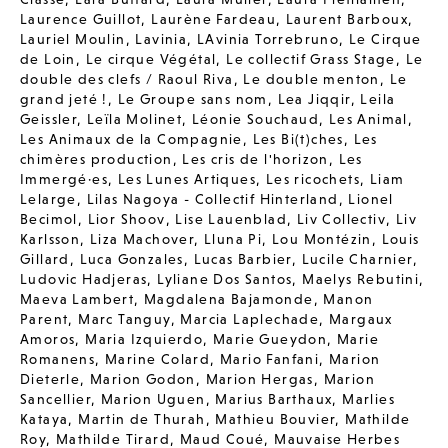
Laurence Guillot
,
Laurène Fardeau
,
Laurent Barboux
,
Lauriel Moulin
,
Lavinia
,
LAvinia Torrebruno
,
Le Cirque
de Loin
,
Le cirque Végétal
,
Le collectif Grass Stage
,
Le
double des clefs / Raoul Riva
,
Le double menton
,
Le
grand jeté !
,
Le Groupe sans nom
,
Lea Jiqqir
,
Leila
Geissler
,
Leïla Molinet
,
Léonie Souchaud
,
Les Animal
,
Les Animaux de la Compagnie
,
Les Bi(t)ches
,
Les
chimères production
,
Les cris de l'horizon
,
Les
Immergé·es
,
Les Lunes Artiques
,
Les ricochets
,
Liam
Lelarge
,
Lilas Nagoya - Collectif Hinterland
,
Lionel
Becimol
,
Lior Shoov
,
Lise Lauenblad
,
Liv Collectiv
,
Liv
Karlsson
,
Liza Machover
,
Lluna Pi
,
Lou Montézin
,
Louis
Gillard
,
Luca Gonzales
,
Lucas Barbier
,
Lucile Charnier
,
Ludovic Hadjeras
,
Lyliane Dos Santos
,
Maelys Rebutini
,
Maeva Lambert
,
Magdalena Bajamonde
,
Manon
Parent
,
Marc Tanguy
,
Marcia Laplechade
,
Margaux
Amoros
,
Maria Izquierdo
,
Marie Gueydon
,
Marie
Romanens
,
Marine Colard
,
Mario Fanfani
,
Marion
Dieterle
,
Marion Godon
,
Marion Hergas
,
Marion
Sancellier
,
Marion Uguen
,
Marius Barthaux
,
Marlies
Kataya
,
Martin de Thurah
,
Mathieu Bouvier
,
Mathilde
Roy
,
Mathilde Tirard
,
Maud Coué
,
Mauvaise Herbes