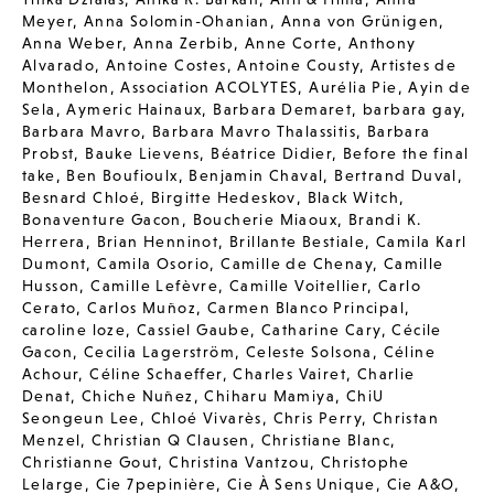
Meyer
,
Anna Solomin-Ohanian
,
Anna von Grünigen
,
Anna Weber
,
Anna Zerbib
,
Anne Corte
,
Anthony
Alvarado
,
Antoine Costes
,
Antoine Cousty
,
Artistes de
Monthelon
,
Association ACOLYTES
,
Aurélia Pie
,
Ayin de
Sela
,
Aymeric Hainaux
,
Barbara Demaret
,
barbara gay
,
Barbara Mavro
,
Barbara Mavro Thalassitis
,
Barbara
Probst
,
Bauke Lievens
,
Béatrice Didier
,
Before the final
take
,
Ben Boufioulx
,
Benjamin Chaval
,
Bertrand Duval
,
Besnard Chloé
,
Birgitte Hedeskov
,
Black Witch
,
Bonaventure Gacon
,
Boucherie Miaoux
,
Brandi K.
Herrera
,
Brian Henninot
,
Brillante Bestiale
,
Camila Karl
Dumont
,
Camila Osorio
,
Camille de Chenay
,
Camille
Husson
,
Camille Lefèvre
,
Camille Voitellier
,
Carlo
Cerato
,
Carlos Muñoz
,
Carmen Blanco Principal
,
caroline loze
,
Cassiel Gaube
,
Catharine Cary
,
Cécile
Gacon
,
Cecilia Lagerström
,
Celeste Solsona
,
Céline
Achour
,
Céline Schaeffer
,
Charles Vairet
,
Charlie
Denat
,
Chiche Nuñez
,
Chiharu Mamiya
,
ChiU
Seongeun Lee
,
Chloé Vivarès
,
Chris Perry
,
Christan
Menzel
,
Christian Q Clausen
,
Christiane Blanc
,
Christianne Gout
,
Christina Vantzou
,
Christophe
Lelarge
,
Cie 7pepinière
,
Cie À Sens Unique
,
Cie A&O
,