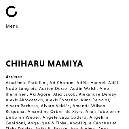
Menu
CHIHARU MAMIYA
Artistes
Académie Fratellini
,
Ad Chorum
,
Adèle Haenel
,
Adèll
Nodé Langlois
,
Adrien Desse
,
Aedín Walsh
,
Aino
Ihanainen
,
Aki Agora
,
Alex Jacob
,
Alexandre Demay
,
Alexis Akrovatakis
,
Alexis Forestier
,
Alma Palacios
,
Alvaro Pacheco
,
Alvaro Valdés
,
Amanda Wilson
Requena
,
Amandine Orban de Xivry
,
Anaïs Tobelem +
Déborah Weber
,
Angèle Baux Godard
,
Angelina
Gualdoni
,
Angélique & Tinka
,
Angélique Cabanes et
Tinka Dzialas
,
Anika K. Barkan
,
Ann & Hima
,
Anna