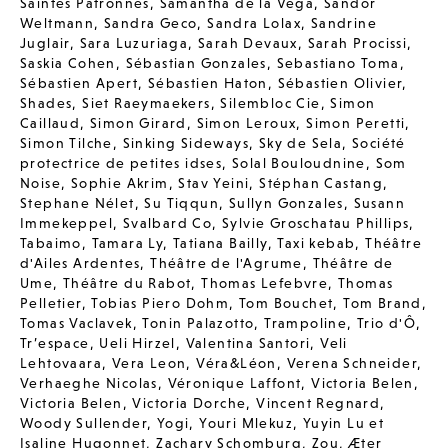
Saintes Patronnes
,
Samantha de la Vega
,
Sandor
Weltmann
,
Sandra Geco
,
Sandra Lolax
,
Sandrine
Juglair
,
Sara Luzuriaga
,
Sarah Devaux
,
Sarah Procissi
,
Saskia Cohen
,
Sébastian Gonzales
,
Sebastiano Toma
,
Sébastien Apert
,
Sébastien Haton
,
Sébastien Olivier
,
Shades
,
Siet Raeymaekers
,
Silembloc Cie
,
Simon
Caillaud
,
Simon Girard
,
Simon Leroux
,
Simon Peretti
,
Simon Tilche
,
Sinking Sideways
,
Sky de Sela
,
Société
protectrice de petites idses
,
Solal Bouloudnine
,
Som
Noise
,
Sophie Akrim
,
Stav Yeini
,
Stéphan Castang
,
Stephane Nélet
,
Su Tiqqun
,
Sullyn Gonzales
,
Susann
Immekeppel
,
Svalbard Co
,
Sylvie Groschatau Phillips
,
Tabaimo
,
Tamara Ly
,
Tatiana Bailly
,
Taxi kebab
,
Théâtre
d'Ailes Ardentes
,
Théâtre de l'Agrume
,
Théâtre de
Ume
,
Théâtre du Rabot
,
Thomas Lefebvre
,
Thomas
Pelletier
,
Tobias Piero Dohm
,
Tom Bouchet
,
Tom Brand
,
Tomas Vaclavek
,
Tonin Palazotto
,
Trampoline
,
Trio d'Ô
,
Tr’espace
,
Ueli Hirzel
,
Valentina Santori
,
Veli
Lehtovaara
,
Vera Leon
,
Véra&Léon
,
Verena Schneider
,
Verhaeghe Nicolas
,
Véronique Laffont
,
Victoria Belen
,
Victoria Belen
,
Victoria Dorche
,
Vincent Regnard
,
Woody Sullender
,
Yogi
,
Youri Mlekuz
,
Yuyin Lu et
Isaline Hugonnet
,
Zachary Schomburg
,
Zou
,
Æter