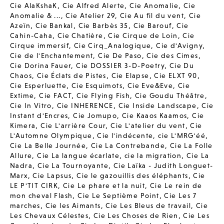
Cie AlaKshaK
,
Cie Alfred Alerte
,
Cie Anomalie
,
Cie
Anomalie & ...
,
Cie Atelier 29
,
Cie Au fil du vent
,
Cie
Azeïn
,
Cie Bankal
,
Cie Barbès 35
,
Cie Barouf
,
Cie
Cahin-Caha
,
Cie Chatière
,
Cie Cirque de Loin
,
Cie
Cirque immersif
,
Cie Cirq_Analogique
,
Cie d'Avigny
,
Cie de l'Enchantement
,
Cie De Paso
,
Cie des Cimes
,
Cie Dorina Fauer
,
Cie DOSSIER 3-D-Poetry
,
Cie Du
Chaos
,
Cie Éclats de Pistes
,
Cie Elapse
,
Cie ELXT 90
,
Cie Esperluette
,
Cie Esquimots
,
Cie Eve&Eve
,
Cie
Extime
,
Cie FACT
,
Cie Flying Fish
,
Cie Goudu Théâtre
,
Cie In Vitro
,
Cie INHERENCE
,
Cie Inside Landscape
,
Cie
Instant d'Encres
,
Cie Jomupo
,
Cie Kaaos Kaamos
,
Cie
Kimera
,
Cie L'arrière Cour
,
Cie L'atelier du vent
,
Cie
L'Automne Olympique
,
Cie l'indécente
,
cie L'MRG'éé
,
Cie La Belle Journée
,
Cie La Contrebande
,
Cie La Folle
Allure
,
Cie La langue écarlate
,
cie la migration
,
Cie La
Nadra
,
Cie La Tournoyante
,
Cie Laïka - Judith Longuet-
Marx
,
Cie Lapsus
,
Cie le gazouillis des éléphants
,
Cie
LE P'TIT CIRK
,
Cie Le phare et la nuit
,
Cie Le rein de
mon cheval Flash
,
Cie Le Septième Point
,
Cie Les 7
marches
,
Cie les Aimants
,
Cie Les Bleus de travail
,
Cie
Les Chevaux Célestes
,
Cie Les Choses de Rien
,
Cie Les