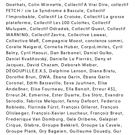
Goethals
,
Colin Winnette
,
Collectif A Vrai Dire
,
collectif
FETCH / cie Le Syndrome à Bascule
,
Collectif
l'Improbable
,
Collectif La Croisée
,
Collectif La grosse
plateforme
,
Collectif Les 100 Culottes
,
Collectif
Mulupam
,
Collectif Odradek
,
Collectif Quest
,
Collectif
WARN!NG
,
Collectif Zavtra
,
Collective Lawaai
,
Collective MøR
,
Compagnie Moost
,
constanza sommi
,
Coralie Naigard
,
Cornelia Huber
,
CorpsLimites
,
Cyril
Balny
,
Cyril Haouzi
,
Dan Barbenel
,
Daniel Gulko
,
Daniel Kvašňovský
,
Danielle Le Pierrès
,
Dany et
Jacques
,
David Chazam
,
Deborah Weber
,
DÉGOUPILLÉ.E.X.S
,
Delphine Lanson
,
Diana Bratu
,
Dorothé Brun
,
DWA
,
Ébana Garín
,
Ébana Garín
Coronel
,
Edith Basseville
,
Eeva Juutinen
,
Elisa
Andeßner
,
Elise Fourneau
,
Ella Benoit
,
Erreur 451
,
Erreur.24
,
Esmerine
,
Ester Duarte
,
Eva Stotz
,
Evandro
Serodio
,
Fabrice Melquiot
,
Fanny Defoort
,
Federico
Robledo
,
Florinda Fürst
,
François Gillerot
,
François
Olislaeger
,
François-Xavier Loucheur
,
Françoiz Breut
,
Frederique Van Domburg
,
Gala Oribene
,
Galapiat
Cirque
,
Glabre
,
Groupe Bekkrell
,
Groupe La Cavale
,
Groupe Plank
,
Gry Bagøien
,
Guillaume Douady
,
Gur