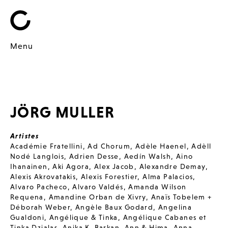
Menu
JÖRG MULLER
Artistes
Académie Fratellini
,
Ad Chorum
,
Adèle Haenel
,
Adèll
Nodé Langlois
,
Adrien Desse
,
Aedín Walsh
,
Aino
Ihanainen
,
Aki Agora
,
Alex Jacob
,
Alexandre Demay
,
Alexis Akrovatakis
,
Alexis Forestier
,
Alma Palacios
,
Alvaro Pacheco
,
Alvaro Valdés
,
Amanda Wilson
Requena
,
Amandine Orban de Xivry
,
Anaïs Tobelem +
Déborah Weber
,
Angèle Baux Godard
,
Angelina
Gualdoni
,
Angélique & Tinka
,
Angélique Cabanes et
Tinka Dzialas
,
Anika K. Barkan
,
Ann & Hima
,
Anna