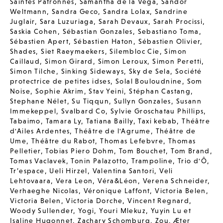
Saintes Patronnes
,
Samantha de la Vega
,
Sandor
Weltmann
,
Sandra Geco
,
Sandra Lolax
,
Sandrine
Juglair
,
Sara Luzuriaga
,
Sarah Devaux
,
Sarah Procissi
,
Saskia Cohen
,
Sébastian Gonzales
,
Sebastiano Toma
,
Sébastien Apert
,
Sébastien Haton
,
Sébastien Olivier
,
Shades
,
Siet Raeymaekers
,
Silembloc Cie
,
Simon
Caillaud
,
Simon Girard
,
Simon Leroux
,
Simon Peretti
,
Simon Tilche
,
Sinking Sideways
,
Sky de Sela
,
Société
protectrice de petites idses
,
Solal Bouloudnine
,
Som
Noise
,
Sophie Akrim
,
Stav Yeini
,
Stéphan Castang
,
Stephane Nélet
,
Su Tiqqun
,
Sullyn Gonzales
,
Susann
Immekeppel
,
Svalbard Co
,
Sylvie Groschatau Phillips
,
Tabaimo
,
Tamara Ly
,
Tatiana Bailly
,
Taxi kebab
,
Théâtre
d'Ailes Ardentes
,
Théâtre de l'Agrume
,
Théâtre de
Ume
,
Théâtre du Rabot
,
Thomas Lefebvre
,
Thomas
Pelletier
,
Tobias Piero Dohm
,
Tom Bouchet
,
Tom Brand
,
Tomas Vaclavek
,
Tonin Palazotto
,
Trampoline
,
Trio d'Ô
,
Tr’espace
,
Ueli Hirzel
,
Valentina Santori
,
Veli
Lehtovaara
,
Vera Leon
,
Véra&Léon
,
Verena Schneider
,
Verhaeghe Nicolas
,
Véronique Laffont
,
Victoria Belen
,
Victoria Belen
,
Victoria Dorche
,
Vincent Regnard
,
Woody Sullender
,
Yogi
,
Youri Mlekuz
,
Yuyin Lu et
Isaline Hugonnet
,
Zachary Schomburg
,
Zou
,
Æter