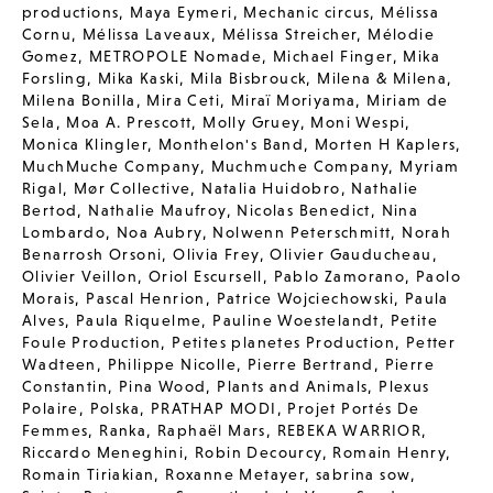
productions
,
Maya Eymeri
,
Mechanic circus
,
Mélissa
Cornu
,
Mélissa Laveaux
,
Mélissa Streicher
,
Mélodie
Gomez
,
METROPOLE Nomade
,
Michael Finger
,
Mika
Forsling
,
Mika Kaski
,
Mila Bisbrouck
,
Milena & Milena
,
Milena Bonilla
,
Mira Ceti
,
Miraï Moriyama
,
Miriam de
Sela
,
Moa A. Prescott
,
Molly Gruey
,
Moni Wespi
,
Monica Klingler
,
Monthelon's Band
,
Morten H Kaplers
,
MuchMuche Company
,
Muchmuche Company
,
Myriam
Rigal
,
Mør Collective
,
Natalia Huidobro
,
Nathalie
Bertod
,
Nathalie Maufroy
,
Nicolas Benedict
,
Nina
Lombardo
,
Noa Aubry
,
Nolwenn Peterschmitt
,
Norah
Benarrosh Orsoni
,
Olivia Frey
,
Olivier Gauducheau
,
Olivier Veillon
,
Oriol Escursell
,
Pablo Zamorano
,
Paolo
Morais
,
Pascal Henrion
,
Patrice Wojciechowski
,
Paula
Alves
,
Paula Riquelme
,
Pauline Woestelandt
,
Petite
Foule Production
,
Petites planetes Production
,
Petter
Wadteen
,
Philippe Nicolle
,
Pierre Bertrand
,
Pierre
Constantin
,
Pina Wood
,
Plants and Animals
,
Plexus
Polaire
,
Polska
,
PRATHAP MODI
,
Projet Portés De
Femmes
,
Ranka
,
Raphaël Mars
,
REBEKA WARRIOR
,
Riccardo Meneghini
,
Robin Decourcy
,
Romain Henry
,
Romain Tiriakian
,
Roxanne Metayer
,
sabrina sow
,