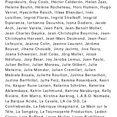
Piepskovitz
,
Guy Cools
,
Héctor Calderón
,
Helen Zaas
,
Helene Beutin
,
Hélène Rocheteau
,
Hors Humain
,
Hugo
Varret
,
Hyacinthe Reisch
,
Ilikaa Bhandari
,
Inès
Loizillon
,
Ingrid Florès
,
Ingrid Strelkoff
,
Insgrid
Esperanza
,
Iorhanne Dacunhia
,
Isona Dodero
,
Jacob
Arch
,
Javier Varela
,
Jean Park
,
Jean-Benoît Mollet
,
Jean-Charles Gaume
,
Jean-Christophe Bournine
,
Jean-
Christophe Herveet
,
Jean-Marc Desmond
,
Jean-Paul
Lefeuvre
,
Jeanne Colin
,
Jeanne Laurent
,
Jérôme
Bouvet
,
Jihane Chouaib
,
Jinny Jacinto
,
Jive Faury
,
Joana Schweizer
,
Joël Colas
,
Jörg Muller
,
Josué
Ndofusu
,
Josy Basar
,
Joy Jaroba Lemus
,
Juan Paulo
,
Julian Bellini
,
Julian Moreau
,
Julie Gilbert
,
Julie
Metairie
,
Julie Mondor
,
Julien Cramillet
,
Julien
Mabiala Bissala
,
Juliette Rouillon
,
Justine Bernachon
,
Justine Berthillot
,
Jutta Pelz
,
Kamma Rosenbeck
,
Kaori
Ito
,
Kasper Rune Larsen
,
Katarina Schröter
,
Katerina
Ablamskaya
,
Katrin Lachmund
,
Katrina Neuburga
,
Kelly
Rivière
,
Kim Marro
,
Kirstine Aarkrog
,
L.A.B.O. Nomade
,
La Barque Acide
,
La Cavale
,
LA cie SID
,
La
Contrebande
,
La Fabrique Imaginaire
,
La Main sur la
Tête
,
La Songézy
,
La Tournoyante Production
,
Laden
Classe
,
Lara Buffard
,
Laura Muller
,
Laura Pietiläinen
,