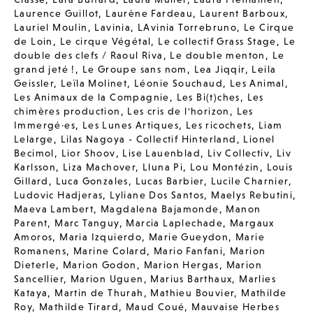
Laurence Guillot
,
Laurène Fardeau
,
Laurent Barboux
,
Lauriel Moulin
,
Lavinia
,
LAvinia Torrebruno
,
Le Cirque
de Loin
,
Le cirque Végétal
,
Le collectif Grass Stage
,
Le
double des clefs / Raoul Riva
,
Le double menton
,
Le
grand jeté !
,
Le Groupe sans nom
,
Lea Jiqqir
,
Leila
Geissler
,
Leïla Molinet
,
Léonie Souchaud
,
Les Animal
,
Les Animaux de la Compagnie
,
Les Bi(t)ches
,
Les
chimères production
,
Les cris de l'horizon
,
Les
Immergé·es
,
Les Lunes Artiques
,
Les ricochets
,
Liam
Lelarge
,
Lilas Nagoya - Collectif Hinterland
,
Lionel
Becimol
,
Lior Shoov
,
Lise Lauenblad
,
Liv Collectiv
,
Liv
Karlsson
,
Liza Machover
,
Lluna Pi
,
Lou Montézin
,
Louis
Gillard
,
Luca Gonzales
,
Lucas Barbier
,
Lucile Charnier
,
Ludovic Hadjeras
,
Lyliane Dos Santos
,
Maelys Rebutini
,
Maeva Lambert
,
Magdalena Bajamonde
,
Manon
Parent
,
Marc Tanguy
,
Marcia Laplechade
,
Margaux
Amoros
,
Maria Izquierdo
,
Marie Gueydon
,
Marie
Romanens
,
Marine Colard
,
Mario Fanfani
,
Marion
Dieterle
,
Marion Godon
,
Marion Hergas
,
Marion
Sancellier
,
Marion Uguen
,
Marius Barthaux
,
Marlies
Kataya
,
Martin de Thurah
,
Mathieu Bouvier
,
Mathilde
Roy
,
Mathilde Tirard
,
Maud Coué
,
Mauvaise Herbes