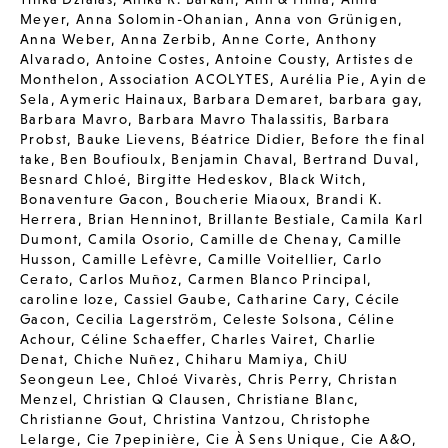
Meyer
,
Anna Solomin-Ohanian
,
Anna von Grünigen
,
Anna Weber
,
Anna Zerbib
,
Anne Corte
,
Anthony
Alvarado
,
Antoine Costes
,
Antoine Cousty
,
Artistes de
Monthelon
,
Association ACOLYTES
,
Aurélia Pie
,
Ayin de
Sela
,
Aymeric Hainaux
,
Barbara Demaret
,
barbara gay
,
Barbara Mavro
,
Barbara Mavro Thalassitis
,
Barbara
Probst
,
Bauke Lievens
,
Béatrice Didier
,
Before the final
take
,
Ben Boufioulx
,
Benjamin Chaval
,
Bertrand Duval
,
Besnard Chloé
,
Birgitte Hedeskov
,
Black Witch
,
Bonaventure Gacon
,
Boucherie Miaoux
,
Brandi K.
Herrera
,
Brian Henninot
,
Brillante Bestiale
,
Camila Karl
Dumont
,
Camila Osorio
,
Camille de Chenay
,
Camille
Husson
,
Camille Lefèvre
,
Camille Voitellier
,
Carlo
Cerato
,
Carlos Muñoz
,
Carmen Blanco Principal
,
caroline loze
,
Cassiel Gaube
,
Catharine Cary
,
Cécile
Gacon
,
Cecilia Lagerström
,
Celeste Solsona
,
Céline
Achour
,
Céline Schaeffer
,
Charles Vairet
,
Charlie
Denat
,
Chiche Nuñez
,
Chiharu Mamiya
,
ChiU
Seongeun Lee
,
Chloé Vivarès
,
Chris Perry
,
Christan
Menzel
,
Christian Q Clausen
,
Christiane Blanc
,
Christianne Gout
,
Christina Vantzou
,
Christophe
Lelarge
,
Cie 7pepinière
,
Cie À Sens Unique
,
Cie A&O
,