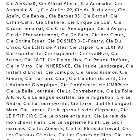
Cie AlaKshaK
,
Cie Alfred Alerte
,
Cie Anomalie
,
Cie
Anomalie & ...
,
Cie Atelier 29
,
Cie Au fil du vent
,
Cie
Azeïn
,
Cie Bankal
,
Cie Barbès 35
,
Cie Barouf
,
Cie
Cahin-Caha
,
Cie Chatière
,
Cie Cirque de Loin
,
Cie
Cirque immersif
,
Cie Cirq_Analogique
,
Cie d'Avigny
,
Cie de l'Enchantement
,
Cie De Paso
,
Cie des Cimes
,
Cie Dorina Fauer
,
Cie DOSSIER 3-D-Poetry
,
Cie Du
Chaos
,
Cie Éclats de Pistes
,
Cie Elapse
,
Cie ELXT 90
,
Cie Esperluette
,
Cie Esquimots
,
Cie Eve&Eve
,
Cie
Extime
,
Cie FACT
,
Cie Flying Fish
,
Cie Goudu Théâtre
,
Cie In Vitro
,
Cie INHERENCE
,
Cie Inside Landscape
,
Cie
Instant d'Encres
,
Cie Jomupo
,
Cie Kaaos Kaamos
,
Cie
Kimera
,
Cie L'arrière Cour
,
Cie L'atelier du vent
,
Cie
L'Automne Olympique
,
Cie l'indécente
,
cie L'MRG'éé
,
Cie La Belle Journée
,
Cie La Contrebande
,
Cie La Folle
Allure
,
Cie La langue écarlate
,
cie la migration
,
Cie La
Nadra
,
Cie La Tournoyante
,
Cie Laïka - Judith Longuet-
Marx
,
Cie Lapsus
,
Cie le gazouillis des éléphants
,
Cie
LE P'TIT CIRK
,
Cie Le phare et la nuit
,
Cie Le rein de
mon cheval Flash
,
Cie Le Septième Point
,
Cie Les 7
marches
,
Cie les Aimants
,
Cie Les Bleus de travail
,
Cie
Les Chevaux Célestes
,
Cie Les Choses de Rien
,
Cie Les