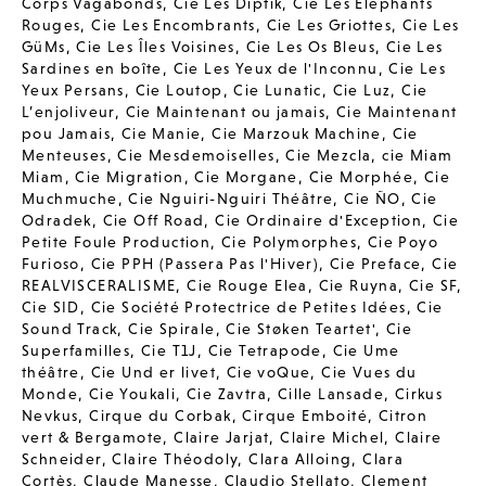
Corps Vagabonds
,
Cie Les Diptik
,
Cie Les Elephants
Rouges
,
Cie Les Encombrants
,
Cie Les Griottes
,
Cie Les
GüMs
,
Cie Les Îles Voisines
,
Cie Les Os Bleus
,
Cie Les
Sardines en boîte
,
Cie Les Yeux de l'Inconnu
,
Cie Les
Yeux Persans
,
Cie Loutop
,
Cie Lunatic
,
Cie Luz
,
Cie
L’enjoliveur
,
Cie Maintenant ou jamais
,
Cie Maintenant
pou Jamais
,
Cie Manie
,
Cie Marzouk Machine
,
Cie
Menteuses
,
Cie Mesdemoiselles
,
Cie Mezcla
,
cie Miam
Miam
,
Cie Migration
,
Cie Morgane
,
Cie Morphée
,
Cie
Muchmuche
,
Cie Nguiri-Nguiri Théâtre
,
Cie ÑO
,
Cie
Odradek
,
Cie Off Road
,
Cie Ordinaire d'Exception
,
Cie
Petite Foule Production
,
Cie Polymorphes
,
Cie Poyo
Furioso
,
Cie PPH (Passera Pas l'Hiver)
,
Cie Preface
,
Cie
REALVISCERALISME
,
Cie Rouge Elea
,
Cie Ruyna
,
Cie SF
,
Cie SID
,
Cie Société Protectrice de Petites Idées
,
Cie
Sound Track
,
Cie Spirale
,
Cie Støken Teartet'
,
Cie
Superfamilles
,
Cie T1J
,
Cie Tetrapode
,
Cie Ume
théâtre
,
Cie Und er livet
,
Cie voQue
,
Cie Vues du
Monde
,
Cie Youkali
,
Cie Zavtra
,
Cille Lansade
,
Cirkus
Nevkus
,
Cirque du Corbak
,
Cirque Emboité
,
Citron
vert & Bergamote
,
Claire Jarjat
,
Claire Michel
,
Claire
Schneider
,
Claire Théodoly
,
Clara Alloing
,
Clara
Cortès
,
Claude Manesse
,
Claudio Stellato
,
Clement