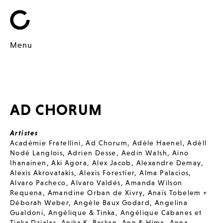
Menu
AD CHORUM
Artistes
Académie Fratellini
,
Ad Chorum
,
Adèle Haenel
,
Adèll
Nodé Langlois
,
Adrien Desse
,
Aedín Walsh
,
Aino
Ihanainen
,
Aki Agora
,
Alex Jacob
,
Alexandre Demay
,
Alexis Akrovatakis
,
Alexis Forestier
,
Alma Palacios
,
Alvaro Pacheco
,
Alvaro Valdés
,
Amanda Wilson
Requena
,
Amandine Orban de Xivry
,
Anaïs Tobelem +
Déborah Weber
,
Angèle Baux Godard
,
Angelina
Gualdoni
,
Angélique & Tinka
,
Angélique Cabanes et
Tinka Dzialas
,
Anika K. Barkan
,
Ann & Hima
,
Anna