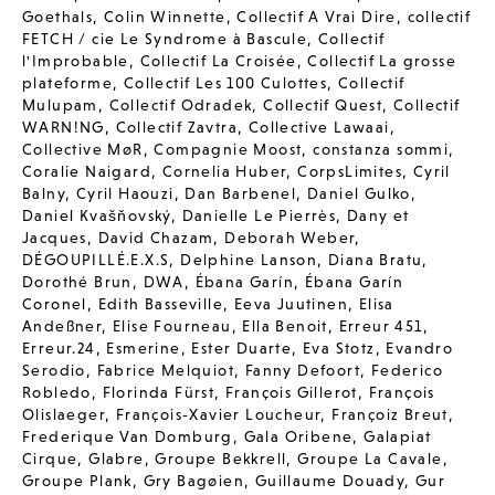
Goethals
,
Colin Winnette
,
Collectif A Vrai Dire
,
collectif
FETCH / cie Le Syndrome à Bascule
,
Collectif
l'Improbable
,
Collectif La Croisée
,
Collectif La grosse
plateforme
,
Collectif Les 100 Culottes
,
Collectif
Mulupam
,
Collectif Odradek
,
Collectif Quest
,
Collectif
WARN!NG
,
Collectif Zavtra
,
Collective Lawaai
,
Collective MøR
,
Compagnie Moost
,
constanza sommi
,
Coralie Naigard
,
Cornelia Huber
,
CorpsLimites
,
Cyril
Balny
,
Cyril Haouzi
,
Dan Barbenel
,
Daniel Gulko
,
Daniel Kvašňovský
,
Danielle Le Pierrès
,
Dany et
Jacques
,
David Chazam
,
Deborah Weber
,
DÉGOUPILLÉ.E.X.S
,
Delphine Lanson
,
Diana Bratu
,
Dorothé Brun
,
DWA
,
Ébana Garín
,
Ébana Garín
Coronel
,
Edith Basseville
,
Eeva Juutinen
,
Elisa
Andeßner
,
Elise Fourneau
,
Ella Benoit
,
Erreur 451
,
Erreur.24
,
Esmerine
,
Ester Duarte
,
Eva Stotz
,
Evandro
Serodio
,
Fabrice Melquiot
,
Fanny Defoort
,
Federico
Robledo
,
Florinda Fürst
,
François Gillerot
,
François
Olislaeger
,
François-Xavier Loucheur
,
Françoiz Breut
,
Frederique Van Domburg
,
Gala Oribene
,
Galapiat
Cirque
,
Glabre
,
Groupe Bekkrell
,
Groupe La Cavale
,
Groupe Plank
,
Gry Bagøien
,
Guillaume Douady
,
Gur