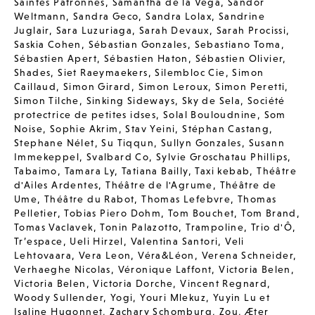
Saintes Patronnes
,
Samantha de la Vega
,
Sandor
Weltmann
,
Sandra Geco
,
Sandra Lolax
,
Sandrine
Juglair
,
Sara Luzuriaga
,
Sarah Devaux
,
Sarah Procissi
,
Saskia Cohen
,
Sébastian Gonzales
,
Sebastiano Toma
,
Sébastien Apert
,
Sébastien Haton
,
Sébastien Olivier
,
Shades
,
Siet Raeymaekers
,
Silembloc Cie
,
Simon
Caillaud
,
Simon Girard
,
Simon Leroux
,
Simon Peretti
,
Simon Tilche
,
Sinking Sideways
,
Sky de Sela
,
Société
protectrice de petites idses
,
Solal Bouloudnine
,
Som
Noise
,
Sophie Akrim
,
Stav Yeini
,
Stéphan Castang
,
Stephane Nélet
,
Su Tiqqun
,
Sullyn Gonzales
,
Susann
Immekeppel
,
Svalbard Co
,
Sylvie Groschatau Phillips
,
Tabaimo
,
Tamara Ly
,
Tatiana Bailly
,
Taxi kebab
,
Théâtre
d'Ailes Ardentes
,
Théâtre de l'Agrume
,
Théâtre de
Ume
,
Théâtre du Rabot
,
Thomas Lefebvre
,
Thomas
Pelletier
,
Tobias Piero Dohm
,
Tom Bouchet
,
Tom Brand
,
Tomas Vaclavek
,
Tonin Palazotto
,
Trampoline
,
Trio d'Ô
,
Tr’espace
,
Ueli Hirzel
,
Valentina Santori
,
Veli
Lehtovaara
,
Vera Leon
,
Véra&Léon
,
Verena Schneider
,
Verhaeghe Nicolas
,
Véronique Laffont
,
Victoria Belen
,
Victoria Belen
,
Victoria Dorche
,
Vincent Regnard
,
Woody Sullender
,
Yogi
,
Youri Mlekuz
,
Yuyin Lu et
Isaline Hugonnet
,
Zachary Schomburg
,
Zou
,
Æter