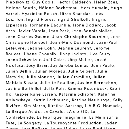
Piepskovitz
,
Guy Cools
,
Héctor Calderón
,
Helen Zaas
,
Helene Beutin
,
Hélène Rocheteau
,
Hors Humain
,
Hugo
Varret
,
Hyacinthe Reisch
,
Ilikaa Bhandari
,
Inès
Loizillon
,
Ingrid Florès
,
Ingrid Strelkoff
,
Insgrid
Esperanza
,
Iorhanne Dacunhia
,
Isona Dodero
,
Jacob
Arch
,
Javier Varela
,
Jean Park
,
Jean-Benoît Mollet
,
Jean-Charles Gaume
,
Jean-Christophe Bournine
,
Jean-
Christophe Herveet
,
Jean-Marc Desmond
,
Jean-Paul
Lefeuvre
,
Jeanne Colin
,
Jeanne Laurent
,
Jérôme
Bouvet
,
Jihane Chouaib
,
Jinny Jacinto
,
Jive Faury
,
Joana Schweizer
,
Joël Colas
,
Jörg Muller
,
Josué
Ndofusu
,
Josy Basar
,
Joy Jaroba Lemus
,
Juan Paulo
,
Julian Bellini
,
Julian Moreau
,
Julie Gilbert
,
Julie
Metairie
,
Julie Mondor
,
Julien Cramillet
,
Julien
Mabiala Bissala
,
Juliette Rouillon
,
Justine Bernachon
,
Justine Berthillot
,
Jutta Pelz
,
Kamma Rosenbeck
,
Kaori
Ito
,
Kasper Rune Larsen
,
Katarina Schröter
,
Katerina
Ablamskaya
,
Katrin Lachmund
,
Katrina Neuburga
,
Kelly
Rivière
,
Kim Marro
,
Kirstine Aarkrog
,
L.A.B.O. Nomade
,
La Barque Acide
,
La Cavale
,
LA cie SID
,
La
Contrebande
,
La Fabrique Imaginaire
,
La Main sur la
Tête
,
La Songézy
,
La Tournoyante Production
,
Laden
Classe
,
Lara Buffard
,
Laura Muller
,
Laura Pietiläinen
,