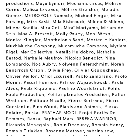
productions
,
Maya Eymeri
,
Mechanic circus
,
Mélissa
Cornu
,
Mélissa Laveaux
,
Mélissa Streicher
,
Mélodie
Gomez
,
METROPOLE Nomade
,
Michael Finger
,
Mika
Forsling
,
Mika Kaski
,
Mila Bisbrouck
,
Milena & Milena
,
Milena Bonilla
,
Mira Ceti
,
Miraï Moriyama
,
Miriam de
Sela
,
Moa A. Prescott
,
Molly Gruey
,
Moni Wespi
,
Monica Klingler
,
Monthelon's Band
,
Morten H Kaplers
,
MuchMuche Company
,
Muchmuche Company
,
Myriam
Rigal
,
Mør Collective
,
Natalia Huidobro
,
Nathalie
Bertod
,
Nathalie Maufroy
,
Nicolas Benedict
,
Nina
Lombardo
,
Noa Aubry
,
Nolwenn Peterschmitt
,
Norah
Benarrosh Orsoni
,
Olivia Frey
,
Olivier Gauducheau
,
Olivier Veillon
,
Oriol Escursell
,
Pablo Zamorano
,
Paolo
Morais
,
Pascal Henrion
,
Patrice Wojciechowski
,
Paula
Alves
,
Paula Riquelme
,
Pauline Woestelandt
,
Petite
Foule Production
,
Petites planetes Production
,
Petter
Wadteen
,
Philippe Nicolle
,
Pierre Bertrand
,
Pierre
Constantin
,
Pina Wood
,
Plants and Animals
,
Plexus
Polaire
,
Polska
,
PRATHAP MODI
,
Projet Portés De
Femmes
,
Ranka
,
Raphaël Mars
,
REBEKA WARRIOR
,
Riccardo Meneghini
,
Robin Decourcy
,
Romain Henry
,
Romain Tiriakian
,
Roxanne Metayer
,
sabrina sow
,