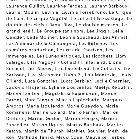
Laurence Guillot
,
Laurène Fardeau
,
Laurent Barboux
,
Lauriel Moulin
,
Lavinia
,
LAvinia Torrebruno
,
Le Cirque
de Loin
,
Le cirque Végétal
,
Le collectif Grass Stage
,
Le
double des clefs / Raoul Riva
,
Le double menton
,
Le
grand jeté !
,
Le Groupe sans nom
,
Lea Jiqqir
,
Leila
Geissler
,
Leïla Molinet
,
Léonie Souchaud
,
Les Animal
,
Les Animaux de la Compagnie
,
Les Bi(t)ches
,
Les
chimères production
,
Les cris de l'horizon
,
Les
Immergé·es
,
Les Lunes Artiques
,
Les ricochets
,
Liam
Lelarge
,
Lilas Nagoya - Collectif Hinterland
,
Lionel
Becimol
,
Lior Shoov
,
Lise Lauenblad
,
Liv Collectiv
,
Liv
Karlsson
,
Liza Machover
,
Lluna Pi
,
Lou Montézin
,
Louis
Gillard
,
Luca Gonzales
,
Lucas Barbier
,
Lucile Charnier
,
Ludovic Hadjeras
,
Lyliane Dos Santos
,
Maelys Rebutini
,
Maeva Lambert
,
Magdalena Bajamonde
,
Manon
Parent
,
Marc Tanguy
,
Marcia Laplechade
,
Margaux
Amoros
,
Maria Izquierdo
,
Marie Gueydon
,
Marie
Romanens
,
Marine Colard
,
Mario Fanfani
,
Marion
Dieterle
,
Marion Godon
,
Marion Hergas
,
Marion
Sancellier
,
Marion Uguen
,
Marius Barthaux
,
Marlies
Kataya
,
Martin de Thurah
,
Mathieu Bouvier
,
Mathilde
Roy
,
Mathilde Tirard
,
Maud Coué
,
Mauvaise Herbes