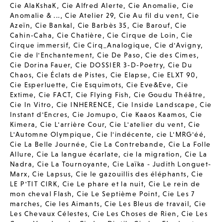
Cie AlaKshaK
,
Cie Alfred Alerte
,
Cie Anomalie
,
Cie
Anomalie & ...
,
Cie Atelier 29
,
Cie Au fil du vent
,
Cie
Azeïn
,
Cie Bankal
,
Cie Barbès 35
,
Cie Barouf
,
Cie
Cahin-Caha
,
Cie Chatière
,
Cie Cirque de Loin
,
Cie
Cirque immersif
,
Cie Cirq_Analogique
,
Cie d'Avigny
,
Cie de l'Enchantement
,
Cie De Paso
,
Cie des Cimes
,
Cie Dorina Fauer
,
Cie DOSSIER 3-D-Poetry
,
Cie Du
Chaos
,
Cie Éclats de Pistes
,
Cie Elapse
,
Cie ELXT 90
,
Cie Esperluette
,
Cie Esquimots
,
Cie Eve&Eve
,
Cie
Extime
,
Cie FACT
,
Cie Flying Fish
,
Cie Goudu Théâtre
,
Cie In Vitro
,
Cie INHERENCE
,
Cie Inside Landscape
,
Cie
Instant d'Encres
,
Cie Jomupo
,
Cie Kaaos Kaamos
,
Cie
Kimera
,
Cie L'arrière Cour
,
Cie L'atelier du vent
,
Cie
L'Automne Olympique
,
Cie l'indécente
,
cie L'MRG'éé
,
Cie La Belle Journée
,
Cie La Contrebande
,
Cie La Folle
Allure
,
Cie La langue écarlate
,
cie la migration
,
Cie La
Nadra
,
Cie La Tournoyante
,
Cie Laïka - Judith Longuet-
Marx
,
Cie Lapsus
,
Cie le gazouillis des éléphants
,
Cie
LE P'TIT CIRK
,
Cie Le phare et la nuit
,
Cie Le rein de
mon cheval Flash
,
Cie Le Septième Point
,
Cie Les 7
marches
,
Cie les Aimants
,
Cie Les Bleus de travail
,
Cie
Les Chevaux Célestes
,
Cie Les Choses de Rien
,
Cie Les