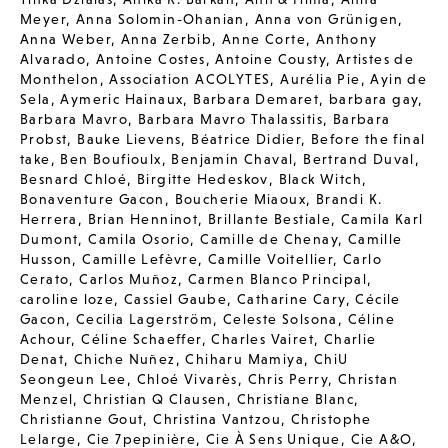
Meyer
,
Anna Solomin-Ohanian
,
Anna von Grünigen
,
Anna Weber
,
Anna Zerbib
,
Anne Corte
,
Anthony
Alvarado
,
Antoine Costes
,
Antoine Cousty
,
Artistes de
Monthelon
,
Association ACOLYTES
,
Aurélia Pie
,
Ayin de
Sela
,
Aymeric Hainaux
,
Barbara Demaret
,
barbara gay
,
Barbara Mavro
,
Barbara Mavro Thalassitis
,
Barbara
Probst
,
Bauke Lievens
,
Béatrice Didier
,
Before the final
take
,
Ben Boufioulx
,
Benjamin Chaval
,
Bertrand Duval
,
Besnard Chloé
,
Birgitte Hedeskov
,
Black Witch
,
Bonaventure Gacon
,
Boucherie Miaoux
,
Brandi K.
Herrera
,
Brian Henninot
,
Brillante Bestiale
,
Camila Karl
Dumont
,
Camila Osorio
,
Camille de Chenay
,
Camille
Husson
,
Camille Lefèvre
,
Camille Voitellier
,
Carlo
Cerato
,
Carlos Muñoz
,
Carmen Blanco Principal
,
caroline loze
,
Cassiel Gaube
,
Catharine Cary
,
Cécile
Gacon
,
Cecilia Lagerström
,
Celeste Solsona
,
Céline
Achour
,
Céline Schaeffer
,
Charles Vairet
,
Charlie
Denat
,
Chiche Nuñez
,
Chiharu Mamiya
,
ChiU
Seongeun Lee
,
Chloé Vivarès
,
Chris Perry
,
Christan
Menzel
,
Christian Q Clausen
,
Christiane Blanc
,
Christianne Gout
,
Christina Vantzou
,
Christophe
Lelarge
,
Cie 7pepinière
,
Cie À Sens Unique
,
Cie A&O
,