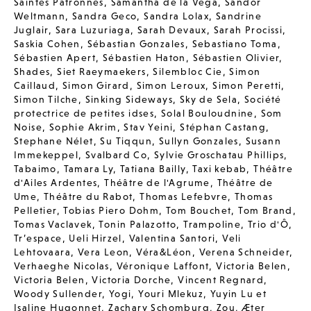
Saintes Patronnes
,
Samantha de la Vega
,
Sandor
Weltmann
,
Sandra Geco
,
Sandra Lolax
,
Sandrine
Juglair
,
Sara Luzuriaga
,
Sarah Devaux
,
Sarah Procissi
,
Saskia Cohen
,
Sébastian Gonzales
,
Sebastiano Toma
,
Sébastien Apert
,
Sébastien Haton
,
Sébastien Olivier
,
Shades
,
Siet Raeymaekers
,
Silembloc Cie
,
Simon
Caillaud
,
Simon Girard
,
Simon Leroux
,
Simon Peretti
,
Simon Tilche
,
Sinking Sideways
,
Sky de Sela
,
Société
protectrice de petites idses
,
Solal Bouloudnine
,
Som
Noise
,
Sophie Akrim
,
Stav Yeini
,
Stéphan Castang
,
Stephane Nélet
,
Su Tiqqun
,
Sullyn Gonzales
,
Susann
Immekeppel
,
Svalbard Co
,
Sylvie Groschatau Phillips
,
Tabaimo
,
Tamara Ly
,
Tatiana Bailly
,
Taxi kebab
,
Théâtre
d'Ailes Ardentes
,
Théâtre de l'Agrume
,
Théâtre de
Ume
,
Théâtre du Rabot
,
Thomas Lefebvre
,
Thomas
Pelletier
,
Tobias Piero Dohm
,
Tom Bouchet
,
Tom Brand
,
Tomas Vaclavek
,
Tonin Palazotto
,
Trampoline
,
Trio d'Ô
,
Tr’espace
,
Ueli Hirzel
,
Valentina Santori
,
Veli
Lehtovaara
,
Vera Leon
,
Véra&Léon
,
Verena Schneider
,
Verhaeghe Nicolas
,
Véronique Laffont
,
Victoria Belen
,
Victoria Belen
,
Victoria Dorche
,
Vincent Regnard
,
Woody Sullender
,
Yogi
,
Youri Mlekuz
,
Yuyin Lu et
Isaline Hugonnet
,
Zachary Schomburg
,
Zou
,
Æter