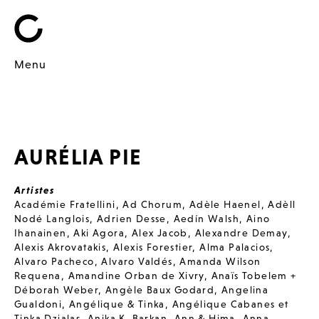
Menu
AURÉLIA PIE
Artistes
Académie Fratellini
,
Ad Chorum
,
Adèle Haenel
,
Adèll
Nodé Langlois
,
Adrien Desse
,
Aedín Walsh
,
Aino
Ihanainen
,
Aki Agora
,
Alex Jacob
,
Alexandre Demay
,
Alexis Akrovatakis
,
Alexis Forestier
,
Alma Palacios
,
Alvaro Pacheco
,
Alvaro Valdés
,
Amanda Wilson
Requena
,
Amandine Orban de Xivry
,
Anaïs Tobelem +
Déborah Weber
,
Angèle Baux Godard
,
Angelina
Gualdoni
,
Angélique & Tinka
,
Angélique Cabanes et
Tinka Dzialas
,
Anika K. Barkan
,
Ann & Hima
,
Anna