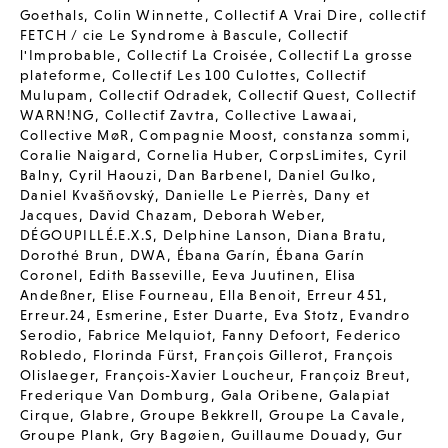
Goethals
,
Colin Winnette
,
Collectif A Vrai Dire
,
collectif
FETCH / cie Le Syndrome à Bascule
,
Collectif
l'Improbable
,
Collectif La Croisée
,
Collectif La grosse
plateforme
,
Collectif Les 100 Culottes
,
Collectif
Mulupam
,
Collectif Odradek
,
Collectif Quest
,
Collectif
WARN!NG
,
Collectif Zavtra
,
Collective Lawaai
,
Collective MøR
,
Compagnie Moost
,
constanza sommi
,
Coralie Naigard
,
Cornelia Huber
,
CorpsLimites
,
Cyril
Balny
,
Cyril Haouzi
,
Dan Barbenel
,
Daniel Gulko
,
Daniel Kvašňovský
,
Danielle Le Pierrès
,
Dany et
Jacques
,
David Chazam
,
Deborah Weber
,
DÉGOUPILLÉ.E.X.S
,
Delphine Lanson
,
Diana Bratu
,
Dorothé Brun
,
DWA
,
Ébana Garín
,
Ébana Garín
Coronel
,
Edith Basseville
,
Eeva Juutinen
,
Elisa
Andeßner
,
Elise Fourneau
,
Ella Benoit
,
Erreur 451
,
Erreur.24
,
Esmerine
,
Ester Duarte
,
Eva Stotz
,
Evandro
Serodio
,
Fabrice Melquiot
,
Fanny Defoort
,
Federico
Robledo
,
Florinda Fürst
,
François Gillerot
,
François
Olislaeger
,
François-Xavier Loucheur
,
Françoiz Breut
,
Frederique Van Domburg
,
Gala Oribene
,
Galapiat
Cirque
,
Glabre
,
Groupe Bekkrell
,
Groupe La Cavale
,
Groupe Plank
,
Gry Bagøien
,
Guillaume Douady
,
Gur