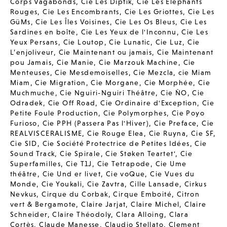
Corps Vagabonds
,
Cie Les Diptik
,
Cie Les Elephants
Rouges
,
Cie Les Encombrants
,
Cie Les Griottes
,
Cie Les
GüMs
,
Cie Les Îles Voisines
,
Cie Les Os Bleus
,
Cie Les
Sardines en boîte
,
Cie Les Yeux de l'Inconnu
,
Cie Les
Yeux Persans
,
Cie Loutop
,
Cie Lunatic
,
Cie Luz
,
Cie
L’enjoliveur
,
Cie Maintenant ou jamais
,
Cie Maintenant
pou Jamais
,
Cie Manie
,
Cie Marzouk Machine
,
Cie
Menteuses
,
Cie Mesdemoiselles
,
Cie Mezcla
,
cie Miam
Miam
,
Cie Migration
,
Cie Morgane
,
Cie Morphée
,
Cie
Muchmuche
,
Cie Nguiri-Nguiri Théâtre
,
Cie ÑO
,
Cie
Odradek
,
Cie Off Road
,
Cie Ordinaire d'Exception
,
Cie
Petite Foule Production
,
Cie Polymorphes
,
Cie Poyo
Furioso
,
Cie PPH (Passera Pas l'Hiver)
,
Cie Preface
,
Cie
REALVISCERALISME
,
Cie Rouge Elea
,
Cie Ruyna
,
Cie SF
,
Cie SID
,
Cie Société Protectrice de Petites Idées
,
Cie
Sound Track
,
Cie Spirale
,
Cie Støken Teartet'
,
Cie
Superfamilles
,
Cie T1J
,
Cie Tetrapode
,
Cie Ume
théâtre
,
Cie Und er livet
,
Cie voQue
,
Cie Vues du
Monde
,
Cie Youkali
,
Cie Zavtra
,
Cille Lansade
,
Cirkus
Nevkus
,
Cirque du Corbak
,
Cirque Emboité
,
Citron
vert & Bergamote
,
Claire Jarjat
,
Claire Michel
,
Claire
Schneider
,
Claire Théodoly
,
Clara Alloing
,
Clara
Cortès
,
Claude Manesse
,
Claudio Stellato
,
Clement