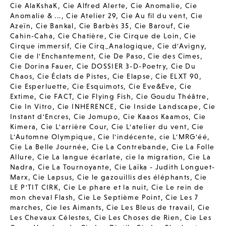
Cie AlaKshaK
,
Cie Alfred Alerte
,
Cie Anomalie
,
Cie
Anomalie & ...
,
Cie Atelier 29
,
Cie Au fil du vent
,
Cie
Azeïn
,
Cie Bankal
,
Cie Barbès 35
,
Cie Barouf
,
Cie
Cahin-Caha
,
Cie Chatière
,
Cie Cirque de Loin
,
Cie
Cirque immersif
,
Cie Cirq_Analogique
,
Cie d'Avigny
,
Cie de l'Enchantement
,
Cie De Paso
,
Cie des Cimes
,
Cie Dorina Fauer
,
Cie DOSSIER 3-D-Poetry
,
Cie Du
Chaos
,
Cie Éclats de Pistes
,
Cie Elapse
,
Cie ELXT 90
,
Cie Esperluette
,
Cie Esquimots
,
Cie Eve&Eve
,
Cie
Extime
,
Cie FACT
,
Cie Flying Fish
,
Cie Goudu Théâtre
,
Cie In Vitro
,
Cie INHERENCE
,
Cie Inside Landscape
,
Cie
Instant d'Encres
,
Cie Jomupo
,
Cie Kaaos Kaamos
,
Cie
Kimera
,
Cie L'arrière Cour
,
Cie L'atelier du vent
,
Cie
L'Automne Olympique
,
Cie l'indécente
,
cie L'MRG'éé
,
Cie La Belle Journée
,
Cie La Contrebande
,
Cie La Folle
Allure
,
Cie La langue écarlate
,
cie la migration
,
Cie La
Nadra
,
Cie La Tournoyante
,
Cie Laïka - Judith Longuet-
Marx
,
Cie Lapsus
,
Cie le gazouillis des éléphants
,
Cie
LE P'TIT CIRK
,
Cie Le phare et la nuit
,
Cie Le rein de
mon cheval Flash
,
Cie Le Septième Point
,
Cie Les 7
marches
,
Cie les Aimants
,
Cie Les Bleus de travail
,
Cie
Les Chevaux Célestes
,
Cie Les Choses de Rien
,
Cie Les