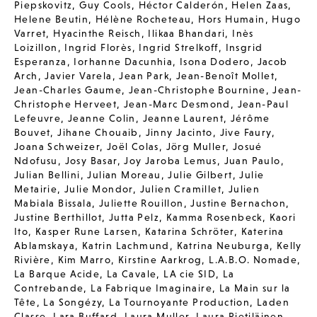
Piepskovitz
,
Guy Cools
,
Héctor Calderón
,
Helen Zaas
,
Helene Beutin
,
Hélène Rocheteau
,
Hors Humain
,
Hugo
Varret
,
Hyacinthe Reisch
,
Ilikaa Bhandari
,
Inès
Loizillon
,
Ingrid Florès
,
Ingrid Strelkoff
,
Insgrid
Esperanza
,
Iorhanne Dacunhia
,
Isona Dodero
,
Jacob
Arch
,
Javier Varela
,
Jean Park
,
Jean-Benoît Mollet
,
Jean-Charles Gaume
,
Jean-Christophe Bournine
,
Jean-
Christophe Herveet
,
Jean-Marc Desmond
,
Jean-Paul
Lefeuvre
,
Jeanne Colin
,
Jeanne Laurent
,
Jérôme
Bouvet
,
Jihane Chouaib
,
Jinny Jacinto
,
Jive Faury
,
Joana Schweizer
,
Joël Colas
,
Jörg Muller
,
Josué
Ndofusu
,
Josy Basar
,
Joy Jaroba Lemus
,
Juan Paulo
,
Julian Bellini
,
Julian Moreau
,
Julie Gilbert
,
Julie
Metairie
,
Julie Mondor
,
Julien Cramillet
,
Julien
Mabiala Bissala
,
Juliette Rouillon
,
Justine Bernachon
,
Justine Berthillot
,
Jutta Pelz
,
Kamma Rosenbeck
,
Kaori
Ito
,
Kasper Rune Larsen
,
Katarina Schröter
,
Katerina
Ablamskaya
,
Katrin Lachmund
,
Katrina Neuburga
,
Kelly
Rivière
,
Kim Marro
,
Kirstine Aarkrog
,
L.A.B.O. Nomade
,
La Barque Acide
,
La Cavale
,
LA cie SID
,
La
Contrebande
,
La Fabrique Imaginaire
,
La Main sur la
Tête
,
La Songézy
,
La Tournoyante Production
,
Laden
Classe
,
Lara Buffard
,
Laura Muller
,
Laura Pietiläinen
,