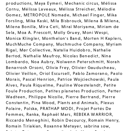
productions
,
Maya Eymeri
,
Mechanic circus
,
Mélissa
Cornu
,
Mélissa Laveaux
,
Mélissa Streicher
,
Mélodie
Gomez
,
METROPOLE Nomade
,
Michael Finger
,
Mika
Forsling
,
Mika Kaski
,
Mila Bisbrouck
,
Milena & Milena
,
Milena Bonilla
,
Mira Ceti
,
Miraï Moriyama
,
Miriam de
Sela
,
Moa A. Prescott
,
Molly Gruey
,
Moni Wespi
,
Monica Klingler
,
Monthelon's Band
,
Morten H Kaplers
,
MuchMuche Company
,
Muchmuche Company
,
Myriam
Rigal
,
Mør Collective
,
Natalia Huidobro
,
Nathalie
Bertod
,
Nathalie Maufroy
,
Nicolas Benedict
,
Nina
Lombardo
,
Noa Aubry
,
Nolwenn Peterschmitt
,
Norah
Benarrosh Orsoni
,
Olivia Frey
,
Olivier Gauducheau
,
Olivier Veillon
,
Oriol Escursell
,
Pablo Zamorano
,
Paolo
Morais
,
Pascal Henrion
,
Patrice Wojciechowski
,
Paula
Alves
,
Paula Riquelme
,
Pauline Woestelandt
,
Petite
Foule Production
,
Petites planetes Production
,
Petter
Wadteen
,
Philippe Nicolle
,
Pierre Bertrand
,
Pierre
Constantin
,
Pina Wood
,
Plants and Animals
,
Plexus
Polaire
,
Polska
,
PRATHAP MODI
,
Projet Portés De
Femmes
,
Ranka
,
Raphaël Mars
,
REBEKA WARRIOR
,
Riccardo Meneghini
,
Robin Decourcy
,
Romain Henry
,
Romain Tiriakian
,
Roxanne Metayer
,
sabrina sow
,