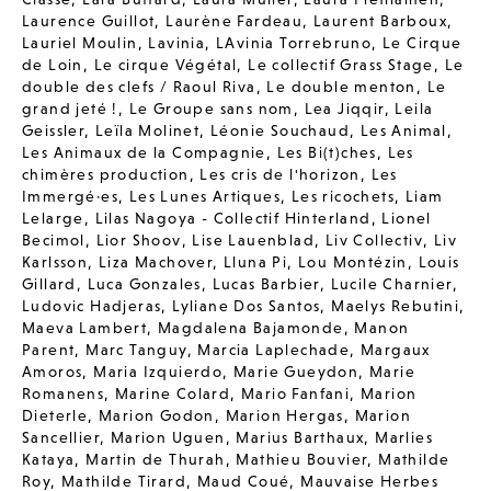
Laurence Guillot
,
Laurène Fardeau
,
Laurent Barboux
,
Lauriel Moulin
,
Lavinia
,
LAvinia Torrebruno
,
Le Cirque
de Loin
,
Le cirque Végétal
,
Le collectif Grass Stage
,
Le
double des clefs / Raoul Riva
,
Le double menton
,
Le
grand jeté !
,
Le Groupe sans nom
,
Lea Jiqqir
,
Leila
Geissler
,
Leïla Molinet
,
Léonie Souchaud
,
Les Animal
,
Les Animaux de la Compagnie
,
Les Bi(t)ches
,
Les
chimères production
,
Les cris de l'horizon
,
Les
Immergé·es
,
Les Lunes Artiques
,
Les ricochets
,
Liam
Lelarge
,
Lilas Nagoya - Collectif Hinterland
,
Lionel
Becimol
,
Lior Shoov
,
Lise Lauenblad
,
Liv Collectiv
,
Liv
Karlsson
,
Liza Machover
,
Lluna Pi
,
Lou Montézin
,
Louis
Gillard
,
Luca Gonzales
,
Lucas Barbier
,
Lucile Charnier
,
Ludovic Hadjeras
,
Lyliane Dos Santos
,
Maelys Rebutini
,
Maeva Lambert
,
Magdalena Bajamonde
,
Manon
Parent
,
Marc Tanguy
,
Marcia Laplechade
,
Margaux
Amoros
,
Maria Izquierdo
,
Marie Gueydon
,
Marie
Romanens
,
Marine Colard
,
Mario Fanfani
,
Marion
Dieterle
,
Marion Godon
,
Marion Hergas
,
Marion
Sancellier
,
Marion Uguen
,
Marius Barthaux
,
Marlies
Kataya
,
Martin de Thurah
,
Mathieu Bouvier
,
Mathilde
Roy
,
Mathilde Tirard
,
Maud Coué
,
Mauvaise Herbes