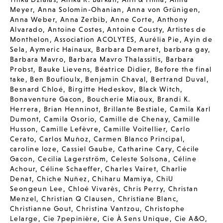
Meyer
,
Anna Solomin-Ohanian
,
Anna von Grünigen
,
Anna Weber
,
Anna Zerbib
,
Anne Corte
,
Anthony
Alvarado
,
Antoine Costes
,
Antoine Cousty
,
Artistes de
Monthelon
,
Association ACOLYTES
,
Aurélia Pie
,
Ayin de
Sela
,
Aymeric Hainaux
,
Barbara Demaret
,
barbara gay
,
Barbara Mavro
,
Barbara Mavro Thalassitis
,
Barbara
Probst
,
Bauke Lievens
,
Béatrice Didier
,
Before the final
take
,
Ben Boufioulx
,
Benjamin Chaval
,
Bertrand Duval
,
Besnard Chloé
,
Birgitte Hedeskov
,
Black Witch
,
Bonaventure Gacon
,
Boucherie Miaoux
,
Brandi K.
Herrera
,
Brian Henninot
,
Brillante Bestiale
,
Camila Karl
Dumont
,
Camila Osorio
,
Camille de Chenay
,
Camille
Husson
,
Camille Lefèvre
,
Camille Voitellier
,
Carlo
Cerato
,
Carlos Muñoz
,
Carmen Blanco Principal
,
caroline loze
,
Cassiel Gaube
,
Catharine Cary
,
Cécile
Gacon
,
Cecilia Lagerström
,
Celeste Solsona
,
Céline
Achour
,
Céline Schaeffer
,
Charles Vairet
,
Charlie
Denat
,
Chiche Nuñez
,
Chiharu Mamiya
,
ChiU
Seongeun Lee
,
Chloé Vivarès
,
Chris Perry
,
Christan
Menzel
,
Christian Q Clausen
,
Christiane Blanc
,
Christianne Gout
,
Christina Vantzou
,
Christophe
Lelarge
,
Cie 7pepinière
,
Cie À Sens Unique
,
Cie A&O
,