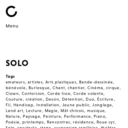
Menu
SOLO
Tags
amateurs
,
artistes
,
Arts plastiques
,
Bande-dessinée
,
bénévole
,
Burlesque
,
Chant
,
chantier
,
Cinéma
,
cirque
,
Clown
,
Contorsion
,
Corde lisse
,
Corde volante
,
Couture
,
création
,
Dessin
,
Détention
,
Duo
,
Écriture
,
Fil
,
Handicap
,
Installation
,
Jeune public
,
Jonglage
,
Land art
,
Lecture
,
Magie
,
Mât chinois
,
musique
,
Nature
,
Paysage
,
Peinture
,
Performance
,
Piano
,
Poésie
,
printemps
,
Rencontres
,
résidence
,
Roue cyr
,
Solo
,
spectacle
,
stage
,
suspension capillaire
,
théâtre