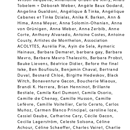
Tobelem + Déborah Weber
,
Angèle Baux Godard
,
Angelina Gualdoni
,
Angélique & Tinka
,
Angélique
Cabanes et Tinka Dzialas
,
Anika K. Barkan
,
Ann &
Hima
,
Anna Meyer
,
Anna Solomin-Ohanian
,
Anna
von Grünigen
,
Anna Weber
,
Anna Zerbib
,
Anne
Corte
,
Anthony Alvarado
,
Antoine Costes
,
Antoine
Cousty
,
Artistes de Monthelon
,
Association
ACOLYTES
,
Aurélia Pie
,
Ayin de Sela
,
Aymeric
Hainaux
,
Barbara Demaret
,
barbara gay
,
Barbara
Mavro
,
Barbara Mavro Thalassitis
,
Barbara Probst
,
Bauke Lievens
,
Béatrice Didier
,
Before the final
take
,
Ben Boufioulx
,
Benjamin Chaval
,
Bertrand
Duval
,
Besnard Chloé
,
Birgitte Hedeskov
,
Black
Witch
,
Bonaventure Gacon
,
Boucherie Miaoux
,
Brandi K. Herrera
,
Brian Henninot
,
Brillante
Bestiale
,
Camila Karl Dumont
,
Camila Osorio
,
Camille de Chenay
,
Camille Husson
,
Camille
Lefèvre
,
Camille Voitellier
,
Carlo Cerato
,
Carlos
Muñoz
,
Carmen Blanco Principal
,
caroline loze
,
Cassiel Gaube
,
Catharine Cary
,
Cécile Gacon
,
Cecilia Lagerström
,
Celeste Solsona
,
Céline
Achour
,
Céline Schaeffer
,
Charles Vairet
,
Charlie