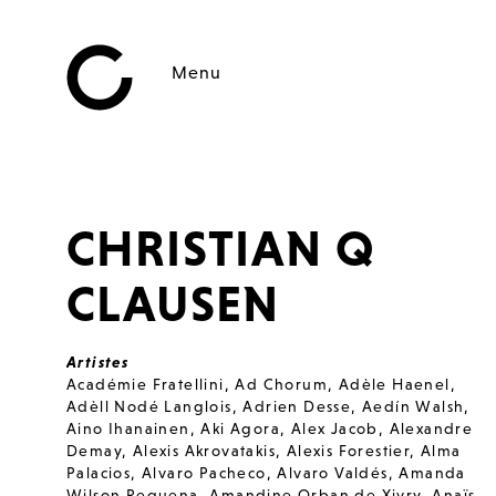
Menu
CHRISTIAN Q
CLAUSEN
Artistes
Académie Fratellini
,
Ad Chorum
,
Adèle Haenel
,
Adèll Nodé Langlois
,
Adrien Desse
,
Aedín Walsh
,
Aino Ihanainen
,
Aki Agora
,
Alex Jacob
,
Alexandre
Demay
,
Alexis Akrovatakis
,
Alexis Forestier
,
Alma
Palacios
,
Alvaro Pacheco
,
Alvaro Valdés
,
Amanda
Wilson Requena
,
Amandine Orban de Xivry
,
Anaïs