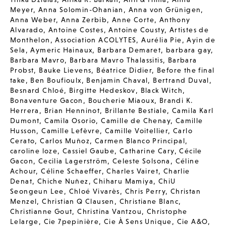
Meyer
,
Anna Solomin-Ohanian
,
Anna von Grünigen
,
Anna Weber
,
Anna Zerbib
,
Anne Corte
,
Anthony
Alvarado
,
Antoine Costes
,
Antoine Cousty
,
Artistes de
Monthelon
,
Association ACOLYTES
,
Aurélia Pie
,
Ayin de
Sela
,
Aymeric Hainaux
,
Barbara Demaret
,
barbara gay
,
Barbara Mavro
,
Barbara Mavro Thalassitis
,
Barbara
Probst
,
Bauke Lievens
,
Béatrice Didier
,
Before the final
take
,
Ben Boufioulx
,
Benjamin Chaval
,
Bertrand Duval
,
Besnard Chloé
,
Birgitte Hedeskov
,
Black Witch
,
Bonaventure Gacon
,
Boucherie Miaoux
,
Brandi K.
Herrera
,
Brian Henninot
,
Brillante Bestiale
,
Camila Karl
Dumont
,
Camila Osorio
,
Camille de Chenay
,
Camille
Husson
,
Camille Lefèvre
,
Camille Voitellier
,
Carlo
Cerato
,
Carlos Muñoz
,
Carmen Blanco Principal
,
caroline loze
,
Cassiel Gaube
,
Catharine Cary
,
Cécile
Gacon
,
Cecilia Lagerström
,
Celeste Solsona
,
Céline
Achour
,
Céline Schaeffer
,
Charles Vairet
,
Charlie
Denat
,
Chiche Nuñez
,
Chiharu Mamiya
,
ChiU
Seongeun Lee
,
Chloé Vivarès
,
Chris Perry
,
Christan
Menzel
,
Christian Q Clausen
,
Christiane Blanc
,
Christianne Gout
,
Christina Vantzou
,
Christophe
Lelarge
,
Cie 7pepinière
,
Cie À Sens Unique
,
Cie A&O
,