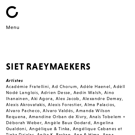
Menu
SIET RAEYMAEKERS
Artistes
Académie Fratellini
,
Ad Chorum
,
Adèle Haenel
,
Adèll
Nodé Langlois
,
Adrien Desse
,
Aedín Walsh
,
Aino
Ihanainen
,
Aki Agora
,
Alex Jacob
,
Alexandre Demay
,
Alexis Akrovatakis
,
Alexis Forestier
,
Alma Palacios
,
Alvaro Pacheco
,
Alvaro Valdés
,
Amanda Wilson
Requena
,
Amandine Orban de Xivry
,
Anaïs Tobelem +
Déborah Weber
,
Angèle Baux Godard
,
Angelina
Gualdoni
,
Angélique & Tinka
,
Angélique Cabanes et
Tinka Dzialas
,
Anika K. Barkan
,
Ann & Hima
,
Anna