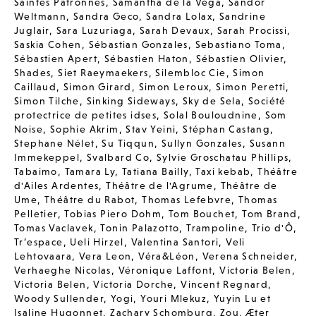
Saintes Patronnes
,
Samantha de la Vega
,
Sandor
Weltmann
,
Sandra Geco
,
Sandra Lolax
,
Sandrine
Juglair
,
Sara Luzuriaga
,
Sarah Devaux
,
Sarah Procissi
,
Saskia Cohen
,
Sébastian Gonzales
,
Sebastiano Toma
,
Sébastien Apert
,
Sébastien Haton
,
Sébastien Olivier
,
Shades
,
Siet Raeymaekers
,
Silembloc Cie
,
Simon
Caillaud
,
Simon Girard
,
Simon Leroux
,
Simon Peretti
,
Simon Tilche
,
Sinking Sideways
,
Sky de Sela
,
Société
protectrice de petites idses
,
Solal Bouloudnine
,
Som
Noise
,
Sophie Akrim
,
Stav Yeini
,
Stéphan Castang
,
Stephane Nélet
,
Su Tiqqun
,
Sullyn Gonzales
,
Susann
Immekeppel
,
Svalbard Co
,
Sylvie Groschatau Phillips
,
Tabaimo
,
Tamara Ly
,
Tatiana Bailly
,
Taxi kebab
,
Théâtre
d'Ailes Ardentes
,
Théâtre de l'Agrume
,
Théâtre de
Ume
,
Théâtre du Rabot
,
Thomas Lefebvre
,
Thomas
Pelletier
,
Tobias Piero Dohm
,
Tom Bouchet
,
Tom Brand
,
Tomas Vaclavek
,
Tonin Palazotto
,
Trampoline
,
Trio d'Ô
,
Tr’espace
,
Ueli Hirzel
,
Valentina Santori
,
Veli
Lehtovaara
,
Vera Leon
,
Véra&Léon
,
Verena Schneider
,
Verhaeghe Nicolas
,
Véronique Laffont
,
Victoria Belen
,
Victoria Belen
,
Victoria Dorche
,
Vincent Regnard
,
Woody Sullender
,
Yogi
,
Youri Mlekuz
,
Yuyin Lu et
Isaline Hugonnet
,
Zachary Schomburg
,
Zou
,
Æter