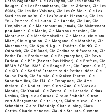
Corps Vagabonds
,
Cie Les Diptik
,
Cie Les Elephants
Rouges
,
Cie Les Encombrants
,
Cie Les Griottes
,
Cie Les
GüMs
,
Cie Les Îles Voisines
,
Cie Les Os Bleus
,
Cie Les
Sardines en boîte
,
Cie Les Yeux de l'Inconnu
,
Cie Les
Yeux Persans
,
Cie Loutop
,
Cie Lunatic
,
Cie Luz
,
Cie
L’enjoliveur
,
Cie Maintenant ou jamais
,
Cie Maintenant
pou Jamais
,
Cie Manie
,
Cie Marzouk Machine
,
Cie
Menteuses
,
Cie Mesdemoiselles
,
Cie Mezcla
,
cie Miam
Miam
,
Cie Migration
,
Cie Morgane
,
Cie Morphée
,
Cie
Muchmuche
,
Cie Nguiri-Nguiri Théâtre
,
Cie ÑO
,
Cie
Odradek
,
Cie Off Road
,
Cie Ordinaire d'Exception
,
Cie
Petite Foule Production
,
Cie Polymorphes
,
Cie Poyo
Furioso
,
Cie PPH (Passera Pas l'Hiver)
,
Cie Preface
,
Cie
REALVISCERALISME
,
Cie Rouge Elea
,
Cie Ruyna
,
Cie SF
,
Cie SID
,
Cie Société Protectrice de Petites Idées
,
Cie
Sound Track
,
Cie Spirale
,
Cie Støken Teartet'
,
Cie
Superfamilles
,
Cie T1J
,
Cie Tetrapode
,
Cie Ume
théâtre
,
Cie Und er livet
,
Cie voQue
,
Cie Vues du
Monde
,
Cie Youkali
,
Cie Zavtra
,
Cille Lansade
,
Cirkus
Nevkus
,
Cirque du Corbak
,
Cirque Emboité
,
Citron
vert & Bergamote
,
Claire Jarjat
,
Claire Michel
,
Claire
Schneider
,
Claire Théodoly
,
Clara Alloing
,
Clara
Cortès
,
Claude Manesse
,
Claudio Stellato
,
Clement