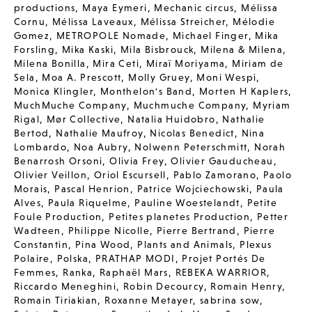
productions
,
Maya Eymeri
,
Mechanic circus
,
Mélissa
Cornu
,
Mélissa Laveaux
,
Mélissa Streicher
,
Mélodie
Gomez
,
METROPOLE Nomade
,
Michael Finger
,
Mika
Forsling
,
Mika Kaski
,
Mila Bisbrouck
,
Milena & Milena
,
Milena Bonilla
,
Mira Ceti
,
Miraï Moriyama
,
Miriam de
Sela
,
Moa A. Prescott
,
Molly Gruey
,
Moni Wespi
,
Monica Klingler
,
Monthelon's Band
,
Morten H Kaplers
,
MuchMuche Company
,
Muchmuche Company
,
Myriam
Rigal
,
Mør Collective
,
Natalia Huidobro
,
Nathalie
Bertod
,
Nathalie Maufroy
,
Nicolas Benedict
,
Nina
Lombardo
,
Noa Aubry
,
Nolwenn Peterschmitt
,
Norah
Benarrosh Orsoni
,
Olivia Frey
,
Olivier Gauducheau
,
Olivier Veillon
,
Oriol Escursell
,
Pablo Zamorano
,
Paolo
Morais
,
Pascal Henrion
,
Patrice Wojciechowski
,
Paula
Alves
,
Paula Riquelme
,
Pauline Woestelandt
,
Petite
Foule Production
,
Petites planetes Production
,
Petter
Wadteen
,
Philippe Nicolle
,
Pierre Bertrand
,
Pierre
Constantin
,
Pina Wood
,
Plants and Animals
,
Plexus
Polaire
,
Polska
,
PRATHAP MODI
,
Projet Portés De
Femmes
,
Ranka
,
Raphaël Mars
,
REBEKA WARRIOR
,
Riccardo Meneghini
,
Robin Decourcy
,
Romain Henry
,
Romain Tiriakian
,
Roxanne Metayer
,
sabrina sow
,