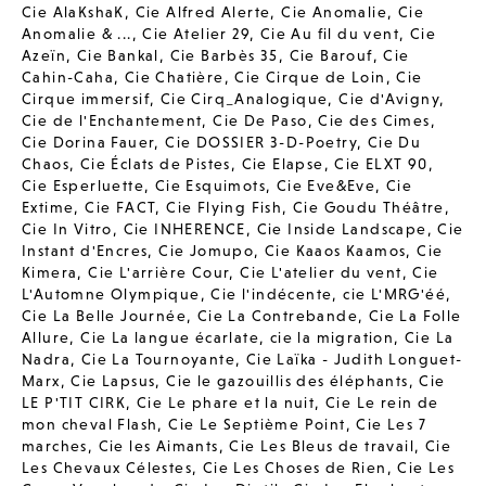
Cie AlaKshaK
,
Cie Alfred Alerte
,
Cie Anomalie
,
Cie
Anomalie & ...
,
Cie Atelier 29
,
Cie Au fil du vent
,
Cie
Azeïn
,
Cie Bankal
,
Cie Barbès 35
,
Cie Barouf
,
Cie
Cahin-Caha
,
Cie Chatière
,
Cie Cirque de Loin
,
Cie
Cirque immersif
,
Cie Cirq_Analogique
,
Cie d'Avigny
,
Cie de l'Enchantement
,
Cie De Paso
,
Cie des Cimes
,
Cie Dorina Fauer
,
Cie DOSSIER 3-D-Poetry
,
Cie Du
Chaos
,
Cie Éclats de Pistes
,
Cie Elapse
,
Cie ELXT 90
,
Cie Esperluette
,
Cie Esquimots
,
Cie Eve&Eve
,
Cie
Extime
,
Cie FACT
,
Cie Flying Fish
,
Cie Goudu Théâtre
,
Cie In Vitro
,
Cie INHERENCE
,
Cie Inside Landscape
,
Cie
Instant d'Encres
,
Cie Jomupo
,
Cie Kaaos Kaamos
,
Cie
Kimera
,
Cie L'arrière Cour
,
Cie L'atelier du vent
,
Cie
L'Automne Olympique
,
Cie l'indécente
,
cie L'MRG'éé
,
Cie La Belle Journée
,
Cie La Contrebande
,
Cie La Folle
Allure
,
Cie La langue écarlate
,
cie la migration
,
Cie La
Nadra
,
Cie La Tournoyante
,
Cie Laïka - Judith Longuet-
Marx
,
Cie Lapsus
,
Cie le gazouillis des éléphants
,
Cie
LE P'TIT CIRK
,
Cie Le phare et la nuit
,
Cie Le rein de
mon cheval Flash
,
Cie Le Septième Point
,
Cie Les 7
marches
,
Cie les Aimants
,
Cie Les Bleus de travail
,
Cie
Les Chevaux Célestes
,
Cie Les Choses de Rien
,
Cie Les