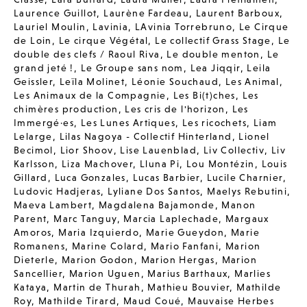
Laurence Guillot
,
Laurène Fardeau
,
Laurent Barboux
,
Lauriel Moulin
,
Lavinia
,
LAvinia Torrebruno
,
Le Cirque
de Loin
,
Le cirque Végétal
,
Le collectif Grass Stage
,
Le
double des clefs / Raoul Riva
,
Le double menton
,
Le
grand jeté !
,
Le Groupe sans nom
,
Lea Jiqqir
,
Leila
Geissler
,
Leïla Molinet
,
Léonie Souchaud
,
Les Animal
,
Les Animaux de la Compagnie
,
Les Bi(t)ches
,
Les
chimères production
,
Les cris de l'horizon
,
Les
Immergé·es
,
Les Lunes Artiques
,
Les ricochets
,
Liam
Lelarge
,
Lilas Nagoya - Collectif Hinterland
,
Lionel
Becimol
,
Lior Shoov
,
Lise Lauenblad
,
Liv Collectiv
,
Liv
Karlsson
,
Liza Machover
,
Lluna Pi
,
Lou Montézin
,
Louis
Gillard
,
Luca Gonzales
,
Lucas Barbier
,
Lucile Charnier
,
Ludovic Hadjeras
,
Lyliane Dos Santos
,
Maelys Rebutini
,
Maeva Lambert
,
Magdalena Bajamonde
,
Manon
Parent
,
Marc Tanguy
,
Marcia Laplechade
,
Margaux
Amoros
,
Maria Izquierdo
,
Marie Gueydon
,
Marie
Romanens
,
Marine Colard
,
Mario Fanfani
,
Marion
Dieterle
,
Marion Godon
,
Marion Hergas
,
Marion
Sancellier
,
Marion Uguen
,
Marius Barthaux
,
Marlies
Kataya
,
Martin de Thurah
,
Mathieu Bouvier
,
Mathilde
Roy
,
Mathilde Tirard
,
Maud Coué
,
Mauvaise Herbes