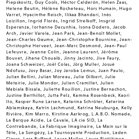
Piepskovitz
,
Guy Cools
,
Héctor Calderón
,
Helen Zaas
,
Helene Beutin
,
Hélène Rocheteau
,
Hors Humain
,
Hugo
Varret
,
Hyacinthe Reisch
,
Ilikaa Bhandari
,
Inès
Loizillon
,
Ingrid Florès
,
Ingrid Strelkoff
,
Insgrid
Esperanza
,
Iorhanne Dacunhia
,
Isona Dodero
,
Jacob
Arch
,
Javier Varela
,
Jean Park
,
Jean-Benoît Mollet
,
Jean-Charles Gaume
,
Jean-Christophe Bournine
,
Jean-
Christophe Herveet
,
Jean-Marc Desmond
,
Jean-Paul
Lefeuvre
,
Jeanne Colin
,
Jeanne Laurent
,
Jérôme
Bouvet
,
Jihane Chouaib
,
Jinny Jacinto
,
Jive Faury
,
Joana Schweizer
,
Joël Colas
,
Jörg Muller
,
Josué
Ndofusu
,
Josy Basar
,
Joy Jaroba Lemus
,
Juan Paulo
,
Julian Bellini
,
Julian Moreau
,
Julie Gilbert
,
Julie
Metairie
,
Julie Mondor
,
Julien Cramillet
,
Julien
Mabiala Bissala
,
Juliette Rouillon
,
Justine Bernachon
,
Justine Berthillot
,
Jutta Pelz
,
Kamma Rosenbeck
,
Kaori
Ito
,
Kasper Rune Larsen
,
Katarina Schröter
,
Katerina
Ablamskaya
,
Katrin Lachmund
,
Katrina Neuburga
,
Kelly
Rivière
,
Kim Marro
,
Kirstine Aarkrog
,
L.A.B.O. Nomade
,
La Barque Acide
,
La Cavale
,
LA cie SID
,
La
Contrebande
,
La Fabrique Imaginaire
,
La Main sur la
Tête
,
La Songézy
,
La Tournoyante Production
,
Laden
Classe
,
Lara Buffard
,
Laura Muller
,
Laura Pietiläinen
,