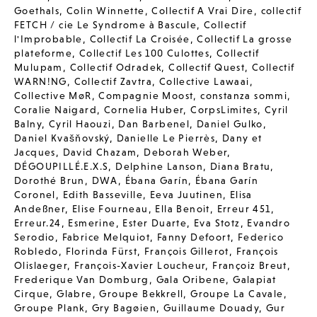
Goethals
,
Colin Winnette
,
Collectif A Vrai Dire
,
collectif
FETCH / cie Le Syndrome à Bascule
,
Collectif
l'Improbable
,
Collectif La Croisée
,
Collectif La grosse
plateforme
,
Collectif Les 100 Culottes
,
Collectif
Mulupam
,
Collectif Odradek
,
Collectif Quest
,
Collectif
WARN!NG
,
Collectif Zavtra
,
Collective Lawaai
,
Collective MøR
,
Compagnie Moost
,
constanza sommi
,
Coralie Naigard
,
Cornelia Huber
,
CorpsLimites
,
Cyril
Balny
,
Cyril Haouzi
,
Dan Barbenel
,
Daniel Gulko
,
Daniel Kvašňovský
,
Danielle Le Pierrès
,
Dany et
Jacques
,
David Chazam
,
Deborah Weber
,
DÉGOUPILLÉ.E.X.S
,
Delphine Lanson
,
Diana Bratu
,
Dorothé Brun
,
DWA
,
Ébana Garín
,
Ébana Garín
Coronel
,
Edith Basseville
,
Eeva Juutinen
,
Elisa
Andeßner
,
Elise Fourneau
,
Ella Benoit
,
Erreur 451
,
Erreur.24
,
Esmerine
,
Ester Duarte
,
Eva Stotz
,
Evandro
Serodio
,
Fabrice Melquiot
,
Fanny Defoort
,
Federico
Robledo
,
Florinda Fürst
,
François Gillerot
,
François
Olislaeger
,
François-Xavier Loucheur
,
Françoiz Breut
,
Frederique Van Domburg
,
Gala Oribene
,
Galapiat
Cirque
,
Glabre
,
Groupe Bekkrell
,
Groupe La Cavale
,
Groupe Plank
,
Gry Bagøien
,
Guillaume Douady
,
Gur