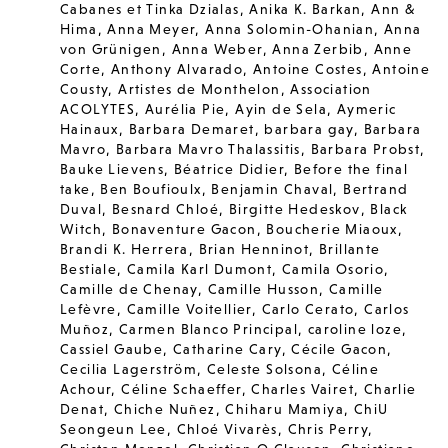
Cabanes et Tinka Dzialas
,
Anika K. Barkan
,
Ann &
Hima
,
Anna Meyer
,
Anna Solomin-Ohanian
,
Anna
von Grünigen
,
Anna Weber
,
Anna Zerbib
,
Anne
Corte
,
Anthony Alvarado
,
Antoine Costes
,
Antoine
Cousty
,
Artistes de Monthelon
,
Association
ACOLYTES
,
Aurélia Pie
,
Ayin de Sela
,
Aymeric
Hainaux
,
Barbara Demaret
,
barbara gay
,
Barbara
Mavro
,
Barbara Mavro Thalassitis
,
Barbara Probst
,
Bauke Lievens
,
Béatrice Didier
,
Before the final
take
,
Ben Boufioulx
,
Benjamin Chaval
,
Bertrand
Duval
,
Besnard Chloé
,
Birgitte Hedeskov
,
Black
Witch
,
Bonaventure Gacon
,
Boucherie Miaoux
,
Brandi K. Herrera
,
Brian Henninot
,
Brillante
Bestiale
,
Camila Karl Dumont
,
Camila Osorio
,
Camille de Chenay
,
Camille Husson
,
Camille
Lefèvre
,
Camille Voitellier
,
Carlo Cerato
,
Carlos
Muñoz
,
Carmen Blanco Principal
,
caroline loze
,
Cassiel Gaube
,
Catharine Cary
,
Cécile Gacon
,
Cecilia Lagerström
,
Celeste Solsona
,
Céline
Achour
,
Céline Schaeffer
,
Charles Vairet
,
Charlie
Denat
,
Chiche Nuñez
,
Chiharu Mamiya
,
ChiU
Seongeun Lee
,
Chloé Vivarès
,
Chris Perry
,