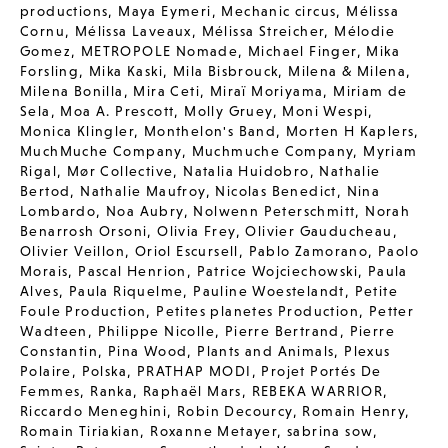
productions
,
Maya Eymeri
,
Mechanic circus
,
Mélissa
Cornu
,
Mélissa Laveaux
,
Mélissa Streicher
,
Mélodie
Gomez
,
METROPOLE Nomade
,
Michael Finger
,
Mika
Forsling
,
Mika Kaski
,
Mila Bisbrouck
,
Milena & Milena
,
Milena Bonilla
,
Mira Ceti
,
Miraï Moriyama
,
Miriam de
Sela
,
Moa A. Prescott
,
Molly Gruey
,
Moni Wespi
,
Monica Klingler
,
Monthelon's Band
,
Morten H Kaplers
,
MuchMuche Company
,
Muchmuche Company
,
Myriam
Rigal
,
Mør Collective
,
Natalia Huidobro
,
Nathalie
Bertod
,
Nathalie Maufroy
,
Nicolas Benedict
,
Nina
Lombardo
,
Noa Aubry
,
Nolwenn Peterschmitt
,
Norah
Benarrosh Orsoni
,
Olivia Frey
,
Olivier Gauducheau
,
Olivier Veillon
,
Oriol Escursell
,
Pablo Zamorano
,
Paolo
Morais
,
Pascal Henrion
,
Patrice Wojciechowski
,
Paula
Alves
,
Paula Riquelme
,
Pauline Woestelandt
,
Petite
Foule Production
,
Petites planetes Production
,
Petter
Wadteen
,
Philippe Nicolle
,
Pierre Bertrand
,
Pierre
Constantin
,
Pina Wood
,
Plants and Animals
,
Plexus
Polaire
,
Polska
,
PRATHAP MODI
,
Projet Portés De
Femmes
,
Ranka
,
Raphaël Mars
,
REBEKA WARRIOR
,
Riccardo Meneghini
,
Robin Decourcy
,
Romain Henry
,
Romain Tiriakian
,
Roxanne Metayer
,
sabrina sow
,