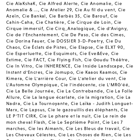
Cie AlaKshaK
,
Cie Alfred Alerte
,
Cie Anomalie
,
Cie
Anomalie & ...
,
Cie Atelier 29
,
Cie Au fil du vent
,
Cie
Azeïn
,
Cie Bankal
,
Cie Barbès 35
,
Cie Barouf
,
Cie
Cahin-Caha
,
Cie Chatière
,
Cie Cirque de Loin
,
Cie
Cirque immersif
,
Cie Cirq_Analogique
,
Cie d'Avigny
,
Cie de l'Enchantement
,
Cie De Paso
,
Cie des Cimes
,
Cie Dorina Fauer
,
Cie DOSSIER 3-D-Poetry
,
Cie Du
Chaos
,
Cie Éclats de Pistes
,
Cie Elapse
,
Cie ELXT 90
,
Cie Esperluette
,
Cie Esquimots
,
Cie Eve&Eve
,
Cie
Extime
,
Cie FACT
,
Cie Flying Fish
,
Cie Goudu Théâtre
,
Cie In Vitro
,
Cie INHERENCE
,
Cie Inside Landscape
,
Cie
Instant d'Encres
,
Cie Jomupo
,
Cie Kaaos Kaamos
,
Cie
Kimera
,
Cie L'arrière Cour
,
Cie L'atelier du vent
,
Cie
L'Automne Olympique
,
Cie l'indécente
,
cie L'MRG'éé
,
Cie La Belle Journée
,
Cie La Contrebande
,
Cie La Folle
Allure
,
Cie La langue écarlate
,
cie la migration
,
Cie La
Nadra
,
Cie La Tournoyante
,
Cie Laïka - Judith Longuet-
Marx
,
Cie Lapsus
,
Cie le gazouillis des éléphants
,
Cie
LE P'TIT CIRK
,
Cie Le phare et la nuit
,
Cie Le rein de
mon cheval Flash
,
Cie Le Septième Point
,
Cie Les 7
marches
,
Cie les Aimants
,
Cie Les Bleus de travail
,
Cie
Les Chevaux Célestes
,
Cie Les Choses de Rien
,
Cie Les