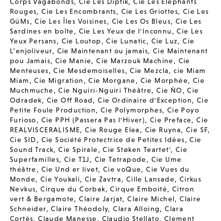
Corps Vagabonds
,
Cie Les Diptik
,
Cie Les Elephants
Rouges
,
Cie Les Encombrants
,
Cie Les Griottes
,
Cie Les
GüMs
,
Cie Les Îles Voisines
,
Cie Les Os Bleus
,
Cie Les
Sardines en boîte
,
Cie Les Yeux de l'Inconnu
,
Cie Les
Yeux Persans
,
Cie Loutop
,
Cie Lunatic
,
Cie Luz
,
Cie
L’enjoliveur
,
Cie Maintenant ou jamais
,
Cie Maintenant
pou Jamais
,
Cie Manie
,
Cie Marzouk Machine
,
Cie
Menteuses
,
Cie Mesdemoiselles
,
Cie Mezcla
,
cie Miam
Miam
,
Cie Migration
,
Cie Morgane
,
Cie Morphée
,
Cie
Muchmuche
,
Cie Nguiri-Nguiri Théâtre
,
Cie ÑO
,
Cie
Odradek
,
Cie Off Road
,
Cie Ordinaire d'Exception
,
Cie
Petite Foule Production
,
Cie Polymorphes
,
Cie Poyo
Furioso
,
Cie PPH (Passera Pas l'Hiver)
,
Cie Preface
,
Cie
REALVISCERALISME
,
Cie Rouge Elea
,
Cie Ruyna
,
Cie SF
,
Cie SID
,
Cie Société Protectrice de Petites Idées
,
Cie
Sound Track
,
Cie Spirale
,
Cie Støken Teartet'
,
Cie
Superfamilles
,
Cie T1J
,
Cie Tetrapode
,
Cie Ume
théâtre
,
Cie Und er livet
,
Cie voQue
,
Cie Vues du
Monde
,
Cie Youkali
,
Cie Zavtra
,
Cille Lansade
,
Cirkus
Nevkus
,
Cirque du Corbak
,
Cirque Emboité
,
Citron
vert & Bergamote
,
Claire Jarjat
,
Claire Michel
,
Claire
Schneider
,
Claire Théodoly
,
Clara Alloing
,
Clara
Cortès
,
Claude Manesse
,
Claudio Stellato
,
Clement