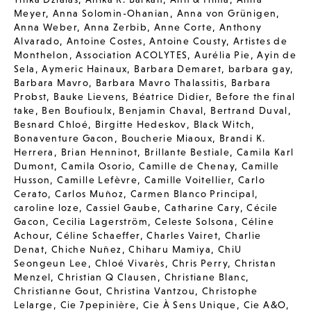
Meyer
,
Anna Solomin-Ohanian
,
Anna von Grünigen
,
Anna Weber
,
Anna Zerbib
,
Anne Corte
,
Anthony
Alvarado
,
Antoine Costes
,
Antoine Cousty
,
Artistes de
Monthelon
,
Association ACOLYTES
,
Aurélia Pie
,
Ayin de
Sela
,
Aymeric Hainaux
,
Barbara Demaret
,
barbara gay
,
Barbara Mavro
,
Barbara Mavro Thalassitis
,
Barbara
Probst
,
Bauke Lievens
,
Béatrice Didier
,
Before the final
take
,
Ben Boufioulx
,
Benjamin Chaval
,
Bertrand Duval
,
Besnard Chloé
,
Birgitte Hedeskov
,
Black Witch
,
Bonaventure Gacon
,
Boucherie Miaoux
,
Brandi K.
Herrera
,
Brian Henninot
,
Brillante Bestiale
,
Camila Karl
Dumont
,
Camila Osorio
,
Camille de Chenay
,
Camille
Husson
,
Camille Lefèvre
,
Camille Voitellier
,
Carlo
Cerato
,
Carlos Muñoz
,
Carmen Blanco Principal
,
caroline loze
,
Cassiel Gaube
,
Catharine Cary
,
Cécile
Gacon
,
Cecilia Lagerström
,
Celeste Solsona
,
Céline
Achour
,
Céline Schaeffer
,
Charles Vairet
,
Charlie
Denat
,
Chiche Nuñez
,
Chiharu Mamiya
,
ChiU
Seongeun Lee
,
Chloé Vivarès
,
Chris Perry
,
Christan
Menzel
,
Christian Q Clausen
,
Christiane Blanc
,
Christianne Gout
,
Christina Vantzou
,
Christophe
Lelarge
,
Cie 7pepinière
,
Cie À Sens Unique
,
Cie A&O
,