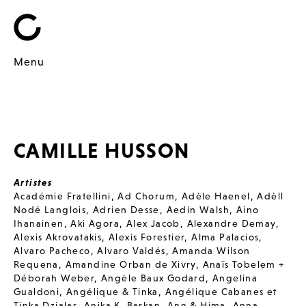
Menu
CAMILLE HUSSON
Artistes
Académie Fratellini
,
Ad Chorum
,
Adèle Haenel
,
Adèll
Nodé Langlois
,
Adrien Desse
,
Aedín Walsh
,
Aino
Ihanainen
,
Aki Agora
,
Alex Jacob
,
Alexandre Demay
,
Alexis Akrovatakis
,
Alexis Forestier
,
Alma Palacios
,
Alvaro Pacheco
,
Alvaro Valdés
,
Amanda Wilson
Requena
,
Amandine Orban de Xivry
,
Anaïs Tobelem +
Déborah Weber
,
Angèle Baux Godard
,
Angelina
Gualdoni
,
Angélique & Tinka
,
Angélique Cabanes et
Tinka Dzialas
,
Anika K. Barkan
,
Ann & Hima
,
Anna