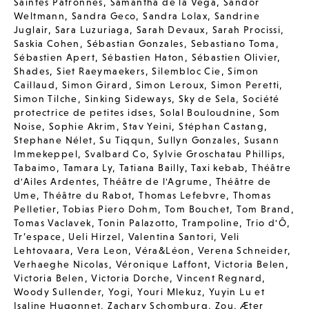
Saintes Patronnes
,
Samantha de la Vega
,
Sandor
Weltmann
,
Sandra Geco
,
Sandra Lolax
,
Sandrine
Juglair
,
Sara Luzuriaga
,
Sarah Devaux
,
Sarah Procissi
,
Saskia Cohen
,
Sébastian Gonzales
,
Sebastiano Toma
,
Sébastien Apert
,
Sébastien Haton
,
Sébastien Olivier
,
Shades
,
Siet Raeymaekers
,
Silembloc Cie
,
Simon
Caillaud
,
Simon Girard
,
Simon Leroux
,
Simon Peretti
,
Simon Tilche
,
Sinking Sideways
,
Sky de Sela
,
Société
protectrice de petites idses
,
Solal Bouloudnine
,
Som
Noise
,
Sophie Akrim
,
Stav Yeini
,
Stéphan Castang
,
Stephane Nélet
,
Su Tiqqun
,
Sullyn Gonzales
,
Susann
Immekeppel
,
Svalbard Co
,
Sylvie Groschatau Phillips
,
Tabaimo
,
Tamara Ly
,
Tatiana Bailly
,
Taxi kebab
,
Théâtre
d'Ailes Ardentes
,
Théâtre de l'Agrume
,
Théâtre de
Ume
,
Théâtre du Rabot
,
Thomas Lefebvre
,
Thomas
Pelletier
,
Tobias Piero Dohm
,
Tom Bouchet
,
Tom Brand
,
Tomas Vaclavek
,
Tonin Palazotto
,
Trampoline
,
Trio d'Ô
,
Tr’espace
,
Ueli Hirzel
,
Valentina Santori
,
Veli
Lehtovaara
,
Vera Leon
,
Véra&Léon
,
Verena Schneider
,
Verhaeghe Nicolas
,
Véronique Laffont
,
Victoria Belen
,
Victoria Belen
,
Victoria Dorche
,
Vincent Regnard
,
Woody Sullender
,
Yogi
,
Youri Mlekuz
,
Yuyin Lu et
Isaline Hugonnet
,
Zachary Schomburg
,
Zou
,
Æter