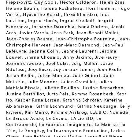
Piepskovitz
,
Guy Cools
,
Héctor Calderón
,
Helen Zaas
,
Helene Beutin
,
Hélène Rocheteau
,
Hors Humain
,
Hugo
Varret
,
Hyacinthe Reisch
,
Ilikaa Bhandari
,
Inès
Loizillon
,
Ingrid Florès
,
Ingrid Strelkoff
,
Insgrid
Esperanza
,
Iorhanne Dacunhia
,
Isona Dodero
,
Jacob
Arch
,
Javier Varela
,
Jean Park
,
Jean-Benoît Mollet
,
Jean-Charles Gaume
,
Jean-Christophe Bournine
,
Jean-
Christophe Herveet
,
Jean-Marc Desmond
,
Jean-Paul
Lefeuvre
,
Jeanne Colin
,
Jeanne Laurent
,
Jérôme
Bouvet
,
Jihane Chouaib
,
Jinny Jacinto
,
Jive Faury
,
Joana Schweizer
,
Joël Colas
,
Jörg Muller
,
Josué
Ndofusu
,
Josy Basar
,
Joy Jaroba Lemus
,
Juan Paulo
,
Julian Bellini
,
Julian Moreau
,
Julie Gilbert
,
Julie
Metairie
,
Julie Mondor
,
Julien Cramillet
,
Julien
Mabiala Bissala
,
Juliette Rouillon
,
Justine Bernachon
,
Justine Berthillot
,
Jutta Pelz
,
Kamma Rosenbeck
,
Kaori
Ito
,
Kasper Rune Larsen
,
Katarina Schröter
,
Katerina
Ablamskaya
,
Katrin Lachmund
,
Katrina Neuburga
,
Kelly
Rivière
,
Kim Marro
,
Kirstine Aarkrog
,
L.A.B.O. Nomade
,
La Barque Acide
,
La Cavale
,
LA cie SID
,
La
Contrebande
,
La Fabrique Imaginaire
,
La Main sur la
Tête
,
La Songézy
,
La Tournoyante Production
,
Laden
Classe
,
Lara Buffard
,
Laura Muller
,
Laura Pietiläinen
,