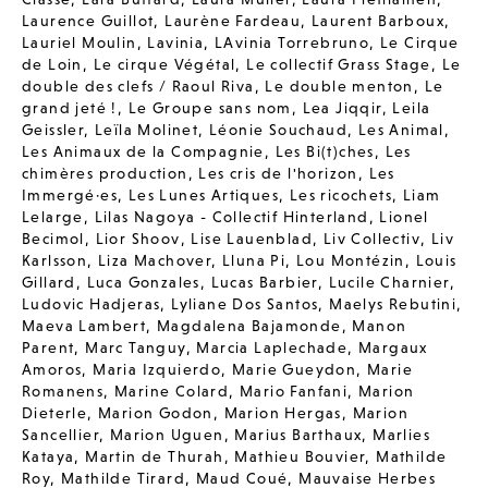
Laurence Guillot
,
Laurène Fardeau
,
Laurent Barboux
,
Lauriel Moulin
,
Lavinia
,
LAvinia Torrebruno
,
Le Cirque
de Loin
,
Le cirque Végétal
,
Le collectif Grass Stage
,
Le
double des clefs / Raoul Riva
,
Le double menton
,
Le
grand jeté !
,
Le Groupe sans nom
,
Lea Jiqqir
,
Leila
Geissler
,
Leïla Molinet
,
Léonie Souchaud
,
Les Animal
,
Les Animaux de la Compagnie
,
Les Bi(t)ches
,
Les
chimères production
,
Les cris de l'horizon
,
Les
Immergé·es
,
Les Lunes Artiques
,
Les ricochets
,
Liam
Lelarge
,
Lilas Nagoya - Collectif Hinterland
,
Lionel
Becimol
,
Lior Shoov
,
Lise Lauenblad
,
Liv Collectiv
,
Liv
Karlsson
,
Liza Machover
,
Lluna Pi
,
Lou Montézin
,
Louis
Gillard
,
Luca Gonzales
,
Lucas Barbier
,
Lucile Charnier
,
Ludovic Hadjeras
,
Lyliane Dos Santos
,
Maelys Rebutini
,
Maeva Lambert
,
Magdalena Bajamonde
,
Manon
Parent
,
Marc Tanguy
,
Marcia Laplechade
,
Margaux
Amoros
,
Maria Izquierdo
,
Marie Gueydon
,
Marie
Romanens
,
Marine Colard
,
Mario Fanfani
,
Marion
Dieterle
,
Marion Godon
,
Marion Hergas
,
Marion
Sancellier
,
Marion Uguen
,
Marius Barthaux
,
Marlies
Kataya
,
Martin de Thurah
,
Mathieu Bouvier
,
Mathilde
Roy
,
Mathilde Tirard
,
Maud Coué
,
Mauvaise Herbes