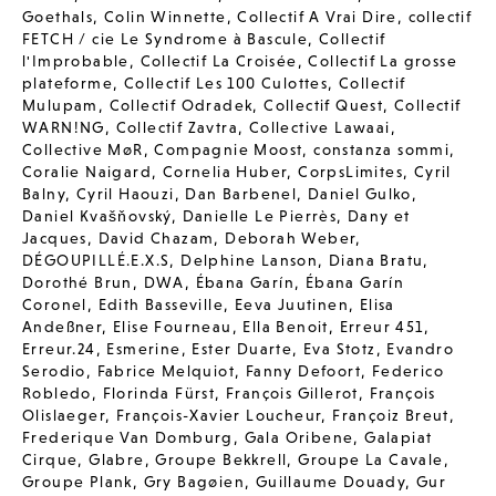
Goethals
,
Colin Winnette
,
Collectif A Vrai Dire
,
collectif
FETCH / cie Le Syndrome à Bascule
,
Collectif
l'Improbable
,
Collectif La Croisée
,
Collectif La grosse
plateforme
,
Collectif Les 100 Culottes
,
Collectif
Mulupam
,
Collectif Odradek
,
Collectif Quest
,
Collectif
WARN!NG
,
Collectif Zavtra
,
Collective Lawaai
,
Collective MøR
,
Compagnie Moost
,
constanza sommi
,
Coralie Naigard
,
Cornelia Huber
,
CorpsLimites
,
Cyril
Balny
,
Cyril Haouzi
,
Dan Barbenel
,
Daniel Gulko
,
Daniel Kvašňovský
,
Danielle Le Pierrès
,
Dany et
Jacques
,
David Chazam
,
Deborah Weber
,
DÉGOUPILLÉ.E.X.S
,
Delphine Lanson
,
Diana Bratu
,
Dorothé Brun
,
DWA
,
Ébana Garín
,
Ébana Garín
Coronel
,
Edith Basseville
,
Eeva Juutinen
,
Elisa
Andeßner
,
Elise Fourneau
,
Ella Benoit
,
Erreur 451
,
Erreur.24
,
Esmerine
,
Ester Duarte
,
Eva Stotz
,
Evandro
Serodio
,
Fabrice Melquiot
,
Fanny Defoort
,
Federico
Robledo
,
Florinda Fürst
,
François Gillerot
,
François
Olislaeger
,
François-Xavier Loucheur
,
Françoiz Breut
,
Frederique Van Domburg
,
Gala Oribene
,
Galapiat
Cirque
,
Glabre
,
Groupe Bekkrell
,
Groupe La Cavale
,
Groupe Plank
,
Gry Bagøien
,
Guillaume Douady
,
Gur