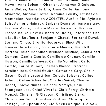
Meyer
,
Anna Solomin-Ohanian
,
Anna von Grünigen
,
Anna Weber
,
Anna Zerbib
,
Anne Corte
,
Anthony
Alvarado
,
Antoine Costes
,
Antoine Cousty
,
Artistes de
Monthelon
,
Association ACOLYTES
,
Aurélia Pie
,
Ayin de
Sela
,
Aymeric Hainaux
,
Barbara Demaret
,
barbara gay
,
Barbara Mavro
,
Barbara Mavro Thalassitis
,
Barbara
Probst
,
Bauke Lievens
,
Béatrice Didier
,
Before the final
take
,
Ben Boufioulx
,
Benjamin Chaval
,
Bertrand Duval
,
Besnard Chloé
,
Birgitte Hedeskov
,
Black Witch
,
Bonaventure Gacon
,
Boucherie Miaoux
,
Brandi K.
Herrera
,
Brian Henninot
,
Brillante Bestiale
,
Camila Karl
Dumont
,
Camila Osorio
,
Camille de Chenay
,
Camille
Husson
,
Camille Lefèvre
,
Camille Voitellier
,
Carlo
Cerato
,
Carlos Muñoz
,
Carmen Blanco Principal
,
caroline loze
,
Cassiel Gaube
,
Catharine Cary
,
Cécile
Gacon
,
Cecilia Lagerström
,
Celeste Solsona
,
Céline
Achour
,
Céline Schaeffer
,
Charles Vairet
,
Charlie
Denat
,
Chiche Nuñez
,
Chiharu Mamiya
,
ChiU
Seongeun Lee
,
Chloé Vivarès
,
Chris Perry
,
Christan
Menzel
,
Christian Q Clausen
,
Christiane Blanc
,
Christianne Gout
,
Christina Vantzou
,
Christophe
Lelarge
,
Cie 7pepinière
,
Cie À Sens Unique
,
Cie A&O
,