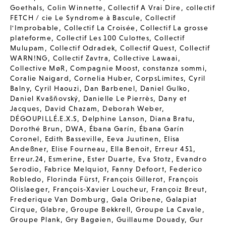
Goethals
,
Colin Winnette
,
Collectif A Vrai Dire
,
collectif
FETCH / cie Le Syndrome à Bascule
,
Collectif
l'Improbable
,
Collectif La Croisée
,
Collectif La grosse
plateforme
,
Collectif Les 100 Culottes
,
Collectif
Mulupam
,
Collectif Odradek
,
Collectif Quest
,
Collectif
WARN!NG
,
Collectif Zavtra
,
Collective Lawaai
,
Collective MøR
,
Compagnie Moost
,
constanza sommi
,
Coralie Naigard
,
Cornelia Huber
,
CorpsLimites
,
Cyril
Balny
,
Cyril Haouzi
,
Dan Barbenel
,
Daniel Gulko
,
Daniel Kvašňovský
,
Danielle Le Pierrès
,
Dany et
Jacques
,
David Chazam
,
Deborah Weber
,
DÉGOUPILLÉ.E.X.S
,
Delphine Lanson
,
Diana Bratu
,
Dorothé Brun
,
DWA
,
Ébana Garín
,
Ébana Garín
Coronel
,
Edith Basseville
,
Eeva Juutinen
,
Elisa
Andeßner
,
Elise Fourneau
,
Ella Benoit
,
Erreur 451
,
Erreur.24
,
Esmerine
,
Ester Duarte
,
Eva Stotz
,
Evandro
Serodio
,
Fabrice Melquiot
,
Fanny Defoort
,
Federico
Robledo
,
Florinda Fürst
,
François Gillerot
,
François
Olislaeger
,
François-Xavier Loucheur
,
Françoiz Breut
,
Frederique Van Domburg
,
Gala Oribene
,
Galapiat
Cirque
,
Glabre
,
Groupe Bekkrell
,
Groupe La Cavale
,
Groupe Plank
,
Gry Bagøien
,
Guillaume Douady
,
Gur