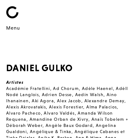
Menu
DANIEL GULKO
Artistes
Académie Fratellini
,
Ad Chorum
,
Adèle Haenel
,
Adèll
Nodé Langlois
,
Adrien Desse
,
Aedín Walsh
,
Aino
Ihanainen
,
Aki Agora
,
Alex Jacob
,
Alexandre Demay
,
Alexis Akrovatakis
,
Alexis Forestier
,
Alma Palacios
,
Alvaro Pacheco
,
Alvaro Valdés
,
Amanda Wilson
Requena
,
Amandine Orban de Xivry
,
Anaïs Tobelem +
Déborah Weber
,
Angèle Baux Godard
,
Angelina
Gualdoni
,
Angélique & Tinka
,
Angélique Cabanes et
Tinka Dzialas
,
Anika K. Barkan
,
Ann & Hima
,
Anna