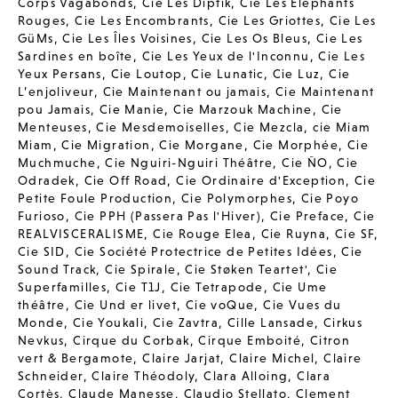
Corps Vagabonds
,
Cie Les Diptik
,
Cie Les Elephants
Rouges
,
Cie Les Encombrants
,
Cie Les Griottes
,
Cie Les
GüMs
,
Cie Les Îles Voisines
,
Cie Les Os Bleus
,
Cie Les
Sardines en boîte
,
Cie Les Yeux de l'Inconnu
,
Cie Les
Yeux Persans
,
Cie Loutop
,
Cie Lunatic
,
Cie Luz
,
Cie
L’enjoliveur
,
Cie Maintenant ou jamais
,
Cie Maintenant
pou Jamais
,
Cie Manie
,
Cie Marzouk Machine
,
Cie
Menteuses
,
Cie Mesdemoiselles
,
Cie Mezcla
,
cie Miam
Miam
,
Cie Migration
,
Cie Morgane
,
Cie Morphée
,
Cie
Muchmuche
,
Cie Nguiri-Nguiri Théâtre
,
Cie ÑO
,
Cie
Odradek
,
Cie Off Road
,
Cie Ordinaire d'Exception
,
Cie
Petite Foule Production
,
Cie Polymorphes
,
Cie Poyo
Furioso
,
Cie PPH (Passera Pas l'Hiver)
,
Cie Preface
,
Cie
REALVISCERALISME
,
Cie Rouge Elea
,
Cie Ruyna
,
Cie SF
,
Cie SID
,
Cie Société Protectrice de Petites Idées
,
Cie
Sound Track
,
Cie Spirale
,
Cie Støken Teartet'
,
Cie
Superfamilles
,
Cie T1J
,
Cie Tetrapode
,
Cie Ume
théâtre
,
Cie Und er livet
,
Cie voQue
,
Cie Vues du
Monde
,
Cie Youkali
,
Cie Zavtra
,
Cille Lansade
,
Cirkus
Nevkus
,
Cirque du Corbak
,
Cirque Emboité
,
Citron
vert & Bergamote
,
Claire Jarjat
,
Claire Michel
,
Claire
Schneider
,
Claire Théodoly
,
Clara Alloing
,
Clara
Cortès
,
Claude Manesse
,
Claudio Stellato
,
Clement