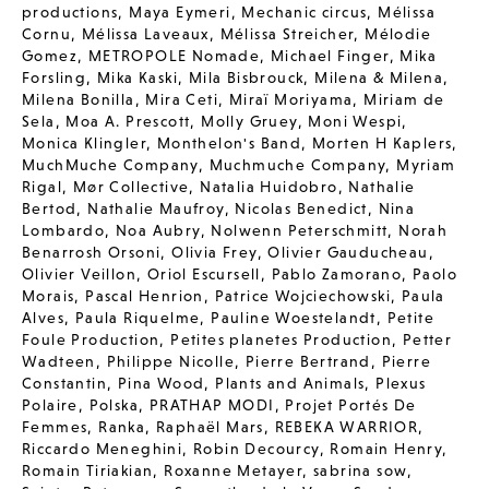
productions
,
Maya Eymeri
,
Mechanic circus
,
Mélissa
Cornu
,
Mélissa Laveaux
,
Mélissa Streicher
,
Mélodie
Gomez
,
METROPOLE Nomade
,
Michael Finger
,
Mika
Forsling
,
Mika Kaski
,
Mila Bisbrouck
,
Milena & Milena
,
Milena Bonilla
,
Mira Ceti
,
Miraï Moriyama
,
Miriam de
Sela
,
Moa A. Prescott
,
Molly Gruey
,
Moni Wespi
,
Monica Klingler
,
Monthelon's Band
,
Morten H Kaplers
,
MuchMuche Company
,
Muchmuche Company
,
Myriam
Rigal
,
Mør Collective
,
Natalia Huidobro
,
Nathalie
Bertod
,
Nathalie Maufroy
,
Nicolas Benedict
,
Nina
Lombardo
,
Noa Aubry
,
Nolwenn Peterschmitt
,
Norah
Benarrosh Orsoni
,
Olivia Frey
,
Olivier Gauducheau
,
Olivier Veillon
,
Oriol Escursell
,
Pablo Zamorano
,
Paolo
Morais
,
Pascal Henrion
,
Patrice Wojciechowski
,
Paula
Alves
,
Paula Riquelme
,
Pauline Woestelandt
,
Petite
Foule Production
,
Petites planetes Production
,
Petter
Wadteen
,
Philippe Nicolle
,
Pierre Bertrand
,
Pierre
Constantin
,
Pina Wood
,
Plants and Animals
,
Plexus
Polaire
,
Polska
,
PRATHAP MODI
,
Projet Portés De
Femmes
,
Ranka
,
Raphaël Mars
,
REBEKA WARRIOR
,
Riccardo Meneghini
,
Robin Decourcy
,
Romain Henry
,
Romain Tiriakian
,
Roxanne Metayer
,
sabrina sow
,