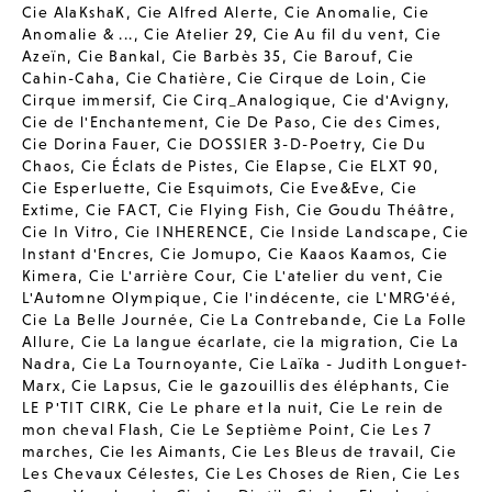
Cie AlaKshaK
,
Cie Alfred Alerte
,
Cie Anomalie
,
Cie
Anomalie & ...
,
Cie Atelier 29
,
Cie Au fil du vent
,
Cie
Azeïn
,
Cie Bankal
,
Cie Barbès 35
,
Cie Barouf
,
Cie
Cahin-Caha
,
Cie Chatière
,
Cie Cirque de Loin
,
Cie
Cirque immersif
,
Cie Cirq_Analogique
,
Cie d'Avigny
,
Cie de l'Enchantement
,
Cie De Paso
,
Cie des Cimes
,
Cie Dorina Fauer
,
Cie DOSSIER 3-D-Poetry
,
Cie Du
Chaos
,
Cie Éclats de Pistes
,
Cie Elapse
,
Cie ELXT 90
,
Cie Esperluette
,
Cie Esquimots
,
Cie Eve&Eve
,
Cie
Extime
,
Cie FACT
,
Cie Flying Fish
,
Cie Goudu Théâtre
,
Cie In Vitro
,
Cie INHERENCE
,
Cie Inside Landscape
,
Cie
Instant d'Encres
,
Cie Jomupo
,
Cie Kaaos Kaamos
,
Cie
Kimera
,
Cie L'arrière Cour
,
Cie L'atelier du vent
,
Cie
L'Automne Olympique
,
Cie l'indécente
,
cie L'MRG'éé
,
Cie La Belle Journée
,
Cie La Contrebande
,
Cie La Folle
Allure
,
Cie La langue écarlate
,
cie la migration
,
Cie La
Nadra
,
Cie La Tournoyante
,
Cie Laïka - Judith Longuet-
Marx
,
Cie Lapsus
,
Cie le gazouillis des éléphants
,
Cie
LE P'TIT CIRK
,
Cie Le phare et la nuit
,
Cie Le rein de
mon cheval Flash
,
Cie Le Septième Point
,
Cie Les 7
marches
,
Cie les Aimants
,
Cie Les Bleus de travail
,
Cie
Les Chevaux Célestes
,
Cie Les Choses de Rien
,
Cie Les