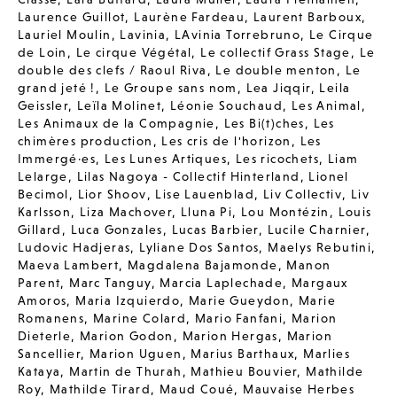
Laurence Guillot
,
Laurène Fardeau
,
Laurent Barboux
,
Lauriel Moulin
,
Lavinia
,
LAvinia Torrebruno
,
Le Cirque
de Loin
,
Le cirque Végétal
,
Le collectif Grass Stage
,
Le
double des clefs / Raoul Riva
,
Le double menton
,
Le
grand jeté !
,
Le Groupe sans nom
,
Lea Jiqqir
,
Leila
Geissler
,
Leïla Molinet
,
Léonie Souchaud
,
Les Animal
,
Les Animaux de la Compagnie
,
Les Bi(t)ches
,
Les
chimères production
,
Les cris de l'horizon
,
Les
Immergé·es
,
Les Lunes Artiques
,
Les ricochets
,
Liam
Lelarge
,
Lilas Nagoya - Collectif Hinterland
,
Lionel
Becimol
,
Lior Shoov
,
Lise Lauenblad
,
Liv Collectiv
,
Liv
Karlsson
,
Liza Machover
,
Lluna Pi
,
Lou Montézin
,
Louis
Gillard
,
Luca Gonzales
,
Lucas Barbier
,
Lucile Charnier
,
Ludovic Hadjeras
,
Lyliane Dos Santos
,
Maelys Rebutini
,
Maeva Lambert
,
Magdalena Bajamonde
,
Manon
Parent
,
Marc Tanguy
,
Marcia Laplechade
,
Margaux
Amoros
,
Maria Izquierdo
,
Marie Gueydon
,
Marie
Romanens
,
Marine Colard
,
Mario Fanfani
,
Marion
Dieterle
,
Marion Godon
,
Marion Hergas
,
Marion
Sancellier
,
Marion Uguen
,
Marius Barthaux
,
Marlies
Kataya
,
Martin de Thurah
,
Mathieu Bouvier
,
Mathilde
Roy
,
Mathilde Tirard
,
Maud Coué
,
Mauvaise Herbes