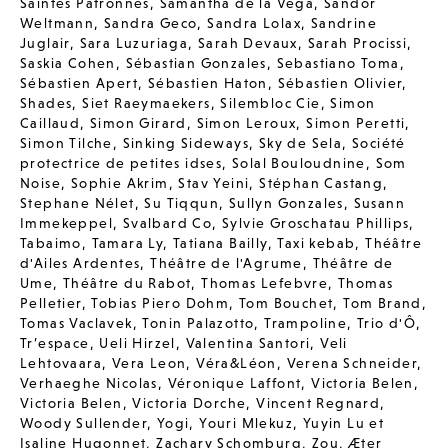
Saintes Patronnes
,
Samantha de la Vega
,
Sandor
Weltmann
,
Sandra Geco
,
Sandra Lolax
,
Sandrine
Juglair
,
Sara Luzuriaga
,
Sarah Devaux
,
Sarah Procissi
,
Saskia Cohen
,
Sébastian Gonzales
,
Sebastiano Toma
,
Sébastien Apert
,
Sébastien Haton
,
Sébastien Olivier
,
Shades
,
Siet Raeymaekers
,
Silembloc Cie
,
Simon
Caillaud
,
Simon Girard
,
Simon Leroux
,
Simon Peretti
,
Simon Tilche
,
Sinking Sideways
,
Sky de Sela
,
Société
protectrice de petites idses
,
Solal Bouloudnine
,
Som
Noise
,
Sophie Akrim
,
Stav Yeini
,
Stéphan Castang
,
Stephane Nélet
,
Su Tiqqun
,
Sullyn Gonzales
,
Susann
Immekeppel
,
Svalbard Co
,
Sylvie Groschatau Phillips
,
Tabaimo
,
Tamara Ly
,
Tatiana Bailly
,
Taxi kebab
,
Théâtre
d'Ailes Ardentes
,
Théâtre de l'Agrume
,
Théâtre de
Ume
,
Théâtre du Rabot
,
Thomas Lefebvre
,
Thomas
Pelletier
,
Tobias Piero Dohm
,
Tom Bouchet
,
Tom Brand
,
Tomas Vaclavek
,
Tonin Palazotto
,
Trampoline
,
Trio d'Ô
,
Tr’espace
,
Ueli Hirzel
,
Valentina Santori
,
Veli
Lehtovaara
,
Vera Leon
,
Véra&Léon
,
Verena Schneider
,
Verhaeghe Nicolas
,
Véronique Laffont
,
Victoria Belen
,
Victoria Belen
,
Victoria Dorche
,
Vincent Regnard
,
Woody Sullender
,
Yogi
,
Youri Mlekuz
,
Yuyin Lu et
Isaline Hugonnet
,
Zachary Schomburg
,
Zou
,
Æter