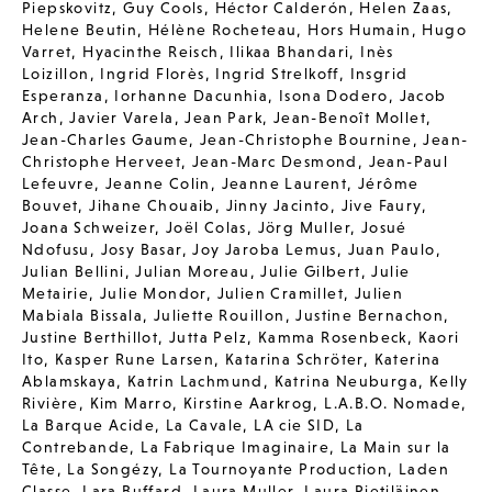
Piepskovitz
,
Guy Cools
,
Héctor Calderón
,
Helen Zaas
,
Helene Beutin
,
Hélène Rocheteau
,
Hors Humain
,
Hugo
Varret
,
Hyacinthe Reisch
,
Ilikaa Bhandari
,
Inès
Loizillon
,
Ingrid Florès
,
Ingrid Strelkoff
,
Insgrid
Esperanza
,
Iorhanne Dacunhia
,
Isona Dodero
,
Jacob
Arch
,
Javier Varela
,
Jean Park
,
Jean-Benoît Mollet
,
Jean-Charles Gaume
,
Jean-Christophe Bournine
,
Jean-
Christophe Herveet
,
Jean-Marc Desmond
,
Jean-Paul
Lefeuvre
,
Jeanne Colin
,
Jeanne Laurent
,
Jérôme
Bouvet
,
Jihane Chouaib
,
Jinny Jacinto
,
Jive Faury
,
Joana Schweizer
,
Joël Colas
,
Jörg Muller
,
Josué
Ndofusu
,
Josy Basar
,
Joy Jaroba Lemus
,
Juan Paulo
,
Julian Bellini
,
Julian Moreau
,
Julie Gilbert
,
Julie
Metairie
,
Julie Mondor
,
Julien Cramillet
,
Julien
Mabiala Bissala
,
Juliette Rouillon
,
Justine Bernachon
,
Justine Berthillot
,
Jutta Pelz
,
Kamma Rosenbeck
,
Kaori
Ito
,
Kasper Rune Larsen
,
Katarina Schröter
,
Katerina
Ablamskaya
,
Katrin Lachmund
,
Katrina Neuburga
,
Kelly
Rivière
,
Kim Marro
,
Kirstine Aarkrog
,
L.A.B.O. Nomade
,
La Barque Acide
,
La Cavale
,
LA cie SID
,
La
Contrebande
,
La Fabrique Imaginaire
,
La Main sur la
Tête
,
La Songézy
,
La Tournoyante Production
,
Laden
Classe
,
Lara Buffard
,
Laura Muller
,
Laura Pietiläinen
,