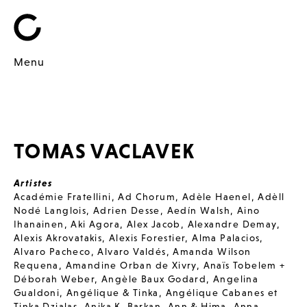
Menu
TOMAS VACLAVEK
Artistes
Académie Fratellini
,
Ad Chorum
,
Adèle Haenel
,
Adèll
Nodé Langlois
,
Adrien Desse
,
Aedín Walsh
,
Aino
Ihanainen
,
Aki Agora
,
Alex Jacob
,
Alexandre Demay
,
Alexis Akrovatakis
,
Alexis Forestier
,
Alma Palacios
,
Alvaro Pacheco
,
Alvaro Valdés
,
Amanda Wilson
Requena
,
Amandine Orban de Xivry
,
Anaïs Tobelem +
Déborah Weber
,
Angèle Baux Godard
,
Angelina
Gualdoni
,
Angélique & Tinka
,
Angélique Cabanes et
Tinka Dzialas
,
Anika K. Barkan
,
Ann & Hima
,
Anna