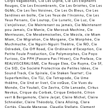
Corps Vagabonds
,
Cie Les Diptik
,
Cie Les Elephants
Rouges
,
Cie Les Encombrants
,
Cie Les Griottes
,
Cie Les
GüMs
,
Cie Les Îles Voisines
,
Cie Les Os Bleus
,
Cie Les
Sardines en boîte
,
Cie Les Yeux de l'Inconnu
,
Cie Les
Yeux Persans
,
Cie Loutop
,
Cie Lunatic
,
Cie Luz
,
Cie
L’enjoliveur
,
Cie Maintenant ou jamais
,
Cie Maintenant
pou Jamais
,
Cie Manie
,
Cie Marzouk Machine
,
Cie
Menteuses
,
Cie Mesdemoiselles
,
Cie Mezcla
,
cie Miam
Miam
,
Cie Migration
,
Cie Morgane
,
Cie Morphée
,
Cie
Muchmuche
,
Cie Nguiri-Nguiri Théâtre
,
Cie ÑO
,
Cie
Odradek
,
Cie Off Road
,
Cie Ordinaire d'Exception
,
Cie
Petite Foule Production
,
Cie Polymorphes
,
Cie Poyo
Furioso
,
Cie PPH (Passera Pas l'Hiver)
,
Cie Preface
,
Cie
REALVISCERALISME
,
Cie Rouge Elea
,
Cie Ruyna
,
Cie SF
,
Cie SID
,
Cie Société Protectrice de Petites Idées
,
Cie
Sound Track
,
Cie Spirale
,
Cie Støken Teartet'
,
Cie
Superfamilles
,
Cie T1J
,
Cie Tetrapode
,
Cie Ume
théâtre
,
Cie Und er livet
,
Cie voQue
,
Cie Vues du
Monde
,
Cie Youkali
,
Cie Zavtra
,
Cille Lansade
,
Cirkus
Nevkus
,
Cirque du Corbak
,
Cirque Emboité
,
Citron
vert & Bergamote
,
Claire Jarjat
,
Claire Michel
,
Claire
Schneider
,
Claire Théodoly
,
Clara Alloing
,
Clara
Cortès
,
Claude Manesse
,
Claudio Stellato
,
Clement