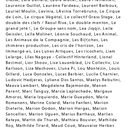
Laurence Guillot
,
Laurène Fardeau
,
Laurent Barboux
,
Lauriel Moulin
,
Lavinia
,
LAvinia Torrebruno
,
Le Cirque
de Loin
,
Le cirque Végétal
,
Le collectif Grass Stage
,
Le
double des clefs / Raoul Riva
,
Le double menton
,
Le
grand jeté !
,
Le Groupe sans nom
,
Lea Jiqqir
,
Leila
Geissler
,
Leïla Molinet
,
Léonie Souchaud
,
Les Animal
,
Les Animaux de la Compagnie
,
Les Bi(t)ches
,
Les
chimères production
,
Les cris de l'horizon
,
Les
Immergé·es
,
Les Lunes Artiques
,
Les ricochets
,
Liam
Lelarge
,
Lilas Nagoya - Collectif Hinterland
,
Lionel
Becimol
,
Lior Shoov
,
Lise Lauenblad
,
Liv Collectiv
,
Liv
Karlsson
,
Liza Machover
,
Lluna Pi
,
Lou Montézin
,
Louis
Gillard
,
Luca Gonzales
,
Lucas Barbier
,
Lucile Charnier
,
Ludovic Hadjeras
,
Lyliane Dos Santos
,
Maelys Rebutini
,
Maeva Lambert
,
Magdalena Bajamonde
,
Manon
Parent
,
Marc Tanguy
,
Marcia Laplechade
,
Margaux
Amoros
,
Maria Izquierdo
,
Marie Gueydon
,
Marie
Romanens
,
Marine Colard
,
Mario Fanfani
,
Marion
Dieterle
,
Marion Godon
,
Marion Hergas
,
Marion
Sancellier
,
Marion Uguen
,
Marius Barthaux
,
Marlies
Kataya
,
Martin de Thurah
,
Mathieu Bouvier
,
Mathilde
Roy
,
Mathilde Tirard
,
Maud Coué
,
Mauvaise Herbes