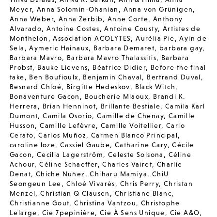
Meyer
,
Anna Solomin-Ohanian
,
Anna von Grünigen
,
Anna Weber
,
Anna Zerbib
,
Anne Corte
,
Anthony
Alvarado
,
Antoine Costes
,
Antoine Cousty
,
Artistes de
Monthelon
,
Association ACOLYTES
,
Aurélia Pie
,
Ayin de
Sela
,
Aymeric Hainaux
,
Barbara Demaret
,
barbara gay
,
Barbara Mavro
,
Barbara Mavro Thalassitis
,
Barbara
Probst
,
Bauke Lievens
,
Béatrice Didier
,
Before the final
take
,
Ben Boufioulx
,
Benjamin Chaval
,
Bertrand Duval
,
Besnard Chloé
,
Birgitte Hedeskov
,
Black Witch
,
Bonaventure Gacon
,
Boucherie Miaoux
,
Brandi K.
Herrera
,
Brian Henninot
,
Brillante Bestiale
,
Camila Karl
Dumont
,
Camila Osorio
,
Camille de Chenay
,
Camille
Husson
,
Camille Lefèvre
,
Camille Voitellier
,
Carlo
Cerato
,
Carlos Muñoz
,
Carmen Blanco Principal
,
caroline loze
,
Cassiel Gaube
,
Catharine Cary
,
Cécile
Gacon
,
Cecilia Lagerström
,
Celeste Solsona
,
Céline
Achour
,
Céline Schaeffer
,
Charles Vairet
,
Charlie
Denat
,
Chiche Nuñez
,
Chiharu Mamiya
,
ChiU
Seongeun Lee
,
Chloé Vivarès
,
Chris Perry
,
Christan
Menzel
,
Christian Q Clausen
,
Christiane Blanc
,
Christianne Gout
,
Christina Vantzou
,
Christophe
Lelarge
,
Cie 7pepinière
,
Cie À Sens Unique
,
Cie A&O
,