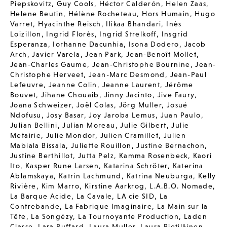
Piepskovitz
,
Guy Cools
,
Héctor Calderón
,
Helen Zaas
,
Helene Beutin
,
Hélène Rocheteau
,
Hors Humain
,
Hugo
Varret
,
Hyacinthe Reisch
,
Ilikaa Bhandari
,
Inès
Loizillon
,
Ingrid Florès
,
Ingrid Strelkoff
,
Insgrid
Esperanza
,
Iorhanne Dacunhia
,
Isona Dodero
,
Jacob
Arch
,
Javier Varela
,
Jean Park
,
Jean-Benoît Mollet
,
Jean-Charles Gaume
,
Jean-Christophe Bournine
,
Jean-
Christophe Herveet
,
Jean-Marc Desmond
,
Jean-Paul
Lefeuvre
,
Jeanne Colin
,
Jeanne Laurent
,
Jérôme
Bouvet
,
Jihane Chouaib
,
Jinny Jacinto
,
Jive Faury
,
Joana Schweizer
,
Joël Colas
,
Jörg Muller
,
Josué
Ndofusu
,
Josy Basar
,
Joy Jaroba Lemus
,
Juan Paulo
,
Julian Bellini
,
Julian Moreau
,
Julie Gilbert
,
Julie
Metairie
,
Julie Mondor
,
Julien Cramillet
,
Julien
Mabiala Bissala
,
Juliette Rouillon
,
Justine Bernachon
,
Justine Berthillot
,
Jutta Pelz
,
Kamma Rosenbeck
,
Kaori
Ito
,
Kasper Rune Larsen
,
Katarina Schröter
,
Katerina
Ablamskaya
,
Katrin Lachmund
,
Katrina Neuburga
,
Kelly
Rivière
,
Kim Marro
,
Kirstine Aarkrog
,
L.A.B.O. Nomade
,
La Barque Acide
,
La Cavale
,
LA cie SID
,
La
Contrebande
,
La Fabrique Imaginaire
,
La Main sur la
Tête
,
La Songézy
,
La Tournoyante Production
,
Laden
Classe
,
Lara Buffard
,
Laura Muller
,
Laura Pietiläinen
,