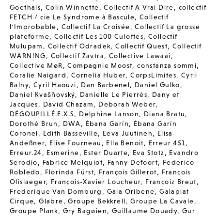
Goethals
,
Colin Winnette
,
Collectif A Vrai Dire
,
collectif
FETCH / cie Le Syndrome à Bascule
,
Collectif
l'Improbable
,
Collectif La Croisée
,
Collectif La grosse
plateforme
,
Collectif Les 100 Culottes
,
Collectif
Mulupam
,
Collectif Odradek
,
Collectif Quest
,
Collectif
WARN!NG
,
Collectif Zavtra
,
Collective Lawaai
,
Collective MøR
,
Compagnie Moost
,
constanza sommi
,
Coralie Naigard
,
Cornelia Huber
,
CorpsLimites
,
Cyril
Balny
,
Cyril Haouzi
,
Dan Barbenel
,
Daniel Gulko
,
Daniel Kvašňovský
,
Danielle Le Pierrès
,
Dany et
Jacques
,
David Chazam
,
Deborah Weber
,
DÉGOUPILLÉ.E.X.S
,
Delphine Lanson
,
Diana Bratu
,
Dorothé Brun
,
DWA
,
Ébana Garín
,
Ébana Garín
Coronel
,
Edith Basseville
,
Eeva Juutinen
,
Elisa
Andeßner
,
Elise Fourneau
,
Ella Benoit
,
Erreur 451
,
Erreur.24
,
Esmerine
,
Ester Duarte
,
Eva Stotz
,
Evandro
Serodio
,
Fabrice Melquiot
,
Fanny Defoort
,
Federico
Robledo
,
Florinda Fürst
,
François Gillerot
,
François
Olislaeger
,
François-Xavier Loucheur
,
Françoiz Breut
,
Frederique Van Domburg
,
Gala Oribene
,
Galapiat
Cirque
,
Glabre
,
Groupe Bekkrell
,
Groupe La Cavale
,
Groupe Plank
,
Gry Bagøien
,
Guillaume Douady
,
Gur