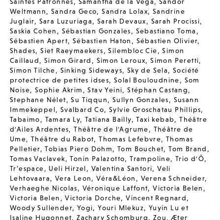
Saintes Patronnes
,
Samantha de la Vega
,
Sandor
Weltmann
,
Sandra Geco
,
Sandra Lolax
,
Sandrine
Juglair
,
Sara Luzuriaga
,
Sarah Devaux
,
Sarah Procissi
,
Saskia Cohen
,
Sébastian Gonzales
,
Sebastiano Toma
,
Sébastien Apert
,
Sébastien Haton
,
Sébastien Olivier
,
Shades
,
Siet Raeymaekers
,
Silembloc Cie
,
Simon
Caillaud
,
Simon Girard
,
Simon Leroux
,
Simon Peretti
,
Simon Tilche
,
Sinking Sideways
,
Sky de Sela
,
Société
protectrice de petites idses
,
Solal Bouloudnine
,
Som
Noise
,
Sophie Akrim
,
Stav Yeini
,
Stéphan Castang
,
Stephane Nélet
,
Su Tiqqun
,
Sullyn Gonzales
,
Susann
Immekeppel
,
Svalbard Co
,
Sylvie Groschatau Phillips
,
Tabaimo
,
Tamara Ly
,
Tatiana Bailly
,
Taxi kebab
,
Théâtre
d'Ailes Ardentes
,
Théâtre de l'Agrume
,
Théâtre de
Ume
,
Théâtre du Rabot
,
Thomas Lefebvre
,
Thomas
Pelletier
,
Tobias Piero Dohm
,
Tom Bouchet
,
Tom Brand
,
Tomas Vaclavek
,
Tonin Palazotto
,
Trampoline
,
Trio d'Ô
,
Tr’espace
,
Ueli Hirzel
,
Valentina Santori
,
Veli
Lehtovaara
,
Vera Leon
,
Véra&Léon
,
Verena Schneider
,
Verhaeghe Nicolas
,
Véronique Laffont
,
Victoria Belen
,
Victoria Belen
,
Victoria Dorche
,
Vincent Regnard
,
Woody Sullender
,
Yogi
,
Youri Mlekuz
,
Yuyin Lu et
Isaline Hugonnet
,
Zachary Schomburg
,
Zou
,
Æter