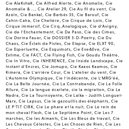
Cie AlaKshaK
,
Cie Alfred Alerte
,
Cie Anomalie
,
Cie
Anomalie & ...
,
Cie Atelier 29
,
Cie Au fil du vent
,
Cie
Azeïn
,
Cie Bankal
,
Cie Barbès 35
,
Cie Barouf
,
Cie
Cahin-Caha
,
Cie Chatière
,
Cie Cirque de Loin
,
Cie
Cirque immersif
,
Cie Cirq_Analogique
,
Cie d'Avigny
,
Cie de l'Enchantement
,
Cie De Paso
,
Cie des Cimes
,
Cie Dorina Fauer
,
Cie DOSSIER 3-D-Poetry
,
Cie Du
Chaos
,
Cie Éclats de Pistes
,
Cie Elapse
,
Cie ELXT 90
,
Cie Esperluette
,
Cie Esquimots
,
Cie Eve&Eve
,
Cie
Extime
,
Cie FACT
,
Cie Flying Fish
,
Cie Goudu Théâtre
,
Cie In Vitro
,
Cie INHERENCE
,
Cie Inside Landscape
,
Cie
Instant d'Encres
,
Cie Jomupo
,
Cie Kaaos Kaamos
,
Cie
Kimera
,
Cie L'arrière Cour
,
Cie L'atelier du vent
,
Cie
L'Automne Olympique
,
Cie l'indécente
,
cie L'MRG'éé
,
Cie La Belle Journée
,
Cie La Contrebande
,
Cie La Folle
Allure
,
Cie La langue écarlate
,
cie la migration
,
Cie La
Nadra
,
Cie La Tournoyante
,
Cie Laïka - Judith Longuet-
Marx
,
Cie Lapsus
,
Cie le gazouillis des éléphants
,
Cie
LE P'TIT CIRK
,
Cie Le phare et la nuit
,
Cie Le rein de
mon cheval Flash
,
Cie Le Septième Point
,
Cie Les 7
marches
,
Cie les Aimants
,
Cie Les Bleus de travail
,
Cie
Les Chevaux Célestes
,
Cie Les Choses de Rien
,
Cie Les