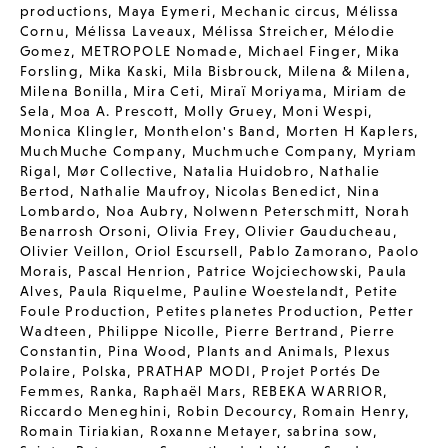
productions
,
Maya Eymeri
,
Mechanic circus
,
Mélissa
Cornu
,
Mélissa Laveaux
,
Mélissa Streicher
,
Mélodie
Gomez
,
METROPOLE Nomade
,
Michael Finger
,
Mika
Forsling
,
Mika Kaski
,
Mila Bisbrouck
,
Milena & Milena
,
Milena Bonilla
,
Mira Ceti
,
Miraï Moriyama
,
Miriam de
Sela
,
Moa A. Prescott
,
Molly Gruey
,
Moni Wespi
,
Monica Klingler
,
Monthelon's Band
,
Morten H Kaplers
,
MuchMuche Company
,
Muchmuche Company
,
Myriam
Rigal
,
Mør Collective
,
Natalia Huidobro
,
Nathalie
Bertod
,
Nathalie Maufroy
,
Nicolas Benedict
,
Nina
Lombardo
,
Noa Aubry
,
Nolwenn Peterschmitt
,
Norah
Benarrosh Orsoni
,
Olivia Frey
,
Olivier Gauducheau
,
Olivier Veillon
,
Oriol Escursell
,
Pablo Zamorano
,
Paolo
Morais
,
Pascal Henrion
,
Patrice Wojciechowski
,
Paula
Alves
,
Paula Riquelme
,
Pauline Woestelandt
,
Petite
Foule Production
,
Petites planetes Production
,
Petter
Wadteen
,
Philippe Nicolle
,
Pierre Bertrand
,
Pierre
Constantin
,
Pina Wood
,
Plants and Animals
,
Plexus
Polaire
,
Polska
,
PRATHAP MODI
,
Projet Portés De
Femmes
,
Ranka
,
Raphaël Mars
,
REBEKA WARRIOR
,
Riccardo Meneghini
,
Robin Decourcy
,
Romain Henry
,
Romain Tiriakian
,
Roxanne Metayer
,
sabrina sow
,