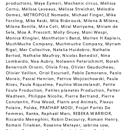
productions
,
Maya Eymeri
,
Mechanic circus
,
Mélissa
Cornu
,
Mélissa Laveaux
,
Mélissa Streicher
,
Mélodie
Gomez
,
METROPOLE Nomade
,
Michael Finger
,
Mika
Forsling
,
Mika Kaski
,
Mila Bisbrouck
,
Milena & Milena
,
Milena Bonilla
,
Mira Ceti
,
Miraï Moriyama
,
Miriam de
Sela
,
Moa A. Prescott
,
Molly Gruey
,
Moni Wespi
,
Monica Klingler
,
Monthelon's Band
,
Morten H Kaplers
,
MuchMuche Company
,
Muchmuche Company
,
Myriam
Rigal
,
Mør Collective
,
Natalia Huidobro
,
Nathalie
Bertod
,
Nathalie Maufroy
,
Nicolas Benedict
,
Nina
Lombardo
,
Noa Aubry
,
Nolwenn Peterschmitt
,
Norah
Benarrosh Orsoni
,
Olivia Frey
,
Olivier Gauducheau
,
Olivier Veillon
,
Oriol Escursell
,
Pablo Zamorano
,
Paolo
Morais
,
Pascal Henrion
,
Patrice Wojciechowski
,
Paula
Alves
,
Paula Riquelme
,
Pauline Woestelandt
,
Petite
Foule Production
,
Petites planetes Production
,
Petter
Wadteen
,
Philippe Nicolle
,
Pierre Bertrand
,
Pierre
Constantin
,
Pina Wood
,
Plants and Animals
,
Plexus
Polaire
,
Polska
,
PRATHAP MODI
,
Projet Portés De
Femmes
,
Ranka
,
Raphaël Mars
,
REBEKA WARRIOR
,
Riccardo Meneghini
,
Robin Decourcy
,
Romain Henry
,
Romain Tiriakian
,
Roxanne Metayer
,
sabrina sow
,