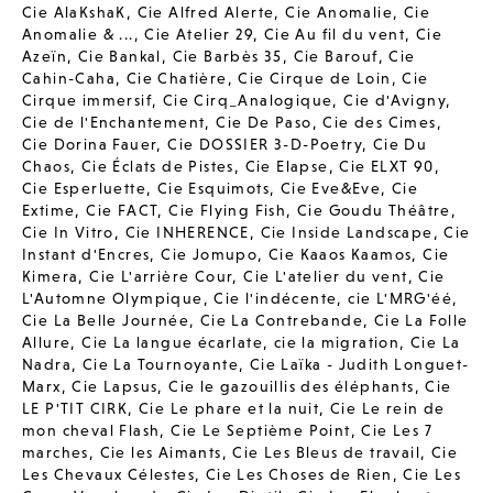
Cie AlaKshaK
,
Cie Alfred Alerte
,
Cie Anomalie
,
Cie
Anomalie & ...
,
Cie Atelier 29
,
Cie Au fil du vent
,
Cie
Azeïn
,
Cie Bankal
,
Cie Barbès 35
,
Cie Barouf
,
Cie
Cahin-Caha
,
Cie Chatière
,
Cie Cirque de Loin
,
Cie
Cirque immersif
,
Cie Cirq_Analogique
,
Cie d'Avigny
,
Cie de l'Enchantement
,
Cie De Paso
,
Cie des Cimes
,
Cie Dorina Fauer
,
Cie DOSSIER 3-D-Poetry
,
Cie Du
Chaos
,
Cie Éclats de Pistes
,
Cie Elapse
,
Cie ELXT 90
,
Cie Esperluette
,
Cie Esquimots
,
Cie Eve&Eve
,
Cie
Extime
,
Cie FACT
,
Cie Flying Fish
,
Cie Goudu Théâtre
,
Cie In Vitro
,
Cie INHERENCE
,
Cie Inside Landscape
,
Cie
Instant d'Encres
,
Cie Jomupo
,
Cie Kaaos Kaamos
,
Cie
Kimera
,
Cie L'arrière Cour
,
Cie L'atelier du vent
,
Cie
L'Automne Olympique
,
Cie l'indécente
,
cie L'MRG'éé
,
Cie La Belle Journée
,
Cie La Contrebande
,
Cie La Folle
Allure
,
Cie La langue écarlate
,
cie la migration
,
Cie La
Nadra
,
Cie La Tournoyante
,
Cie Laïka - Judith Longuet-
Marx
,
Cie Lapsus
,
Cie le gazouillis des éléphants
,
Cie
LE P'TIT CIRK
,
Cie Le phare et la nuit
,
Cie Le rein de
mon cheval Flash
,
Cie Le Septième Point
,
Cie Les 7
marches
,
Cie les Aimants
,
Cie Les Bleus de travail
,
Cie
Les Chevaux Célestes
,
Cie Les Choses de Rien
,
Cie Les