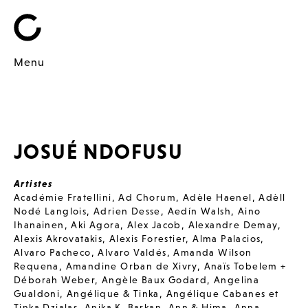
Menu
JOSUÉ NDOFUSU
Artistes
Académie Fratellini
,
Ad Chorum
,
Adèle Haenel
,
Adèll
Nodé Langlois
,
Adrien Desse
,
Aedín Walsh
,
Aino
Ihanainen
,
Aki Agora
,
Alex Jacob
,
Alexandre Demay
,
Alexis Akrovatakis
,
Alexis Forestier
,
Alma Palacios
,
Alvaro Pacheco
,
Alvaro Valdés
,
Amanda Wilson
Requena
,
Amandine Orban de Xivry
,
Anaïs Tobelem +
Déborah Weber
,
Angèle Baux Godard
,
Angelina
Gualdoni
,
Angélique & Tinka
,
Angélique Cabanes et
Tinka Dzialas
,
Anika K. Barkan
,
Ann & Hima
,
Anna