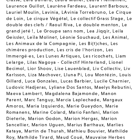
Laurence Guillot
,
Laurène Fardeau
,
Laurent Barboux
,
Lauriel Moulin
,
Lavinia
,
LAvinia Torrebruno
,
Le Cirque
de Loin
,
Le cirque Végétal
,
Le collectif Grass Stage
,
Le
double des clefs / Raoul Riva
,
Le double menton
,
Le
grand jeté !
,
Le Groupe sans nom
,
Lea Jiqqir
,
Leila
Geissler
,
Leïla Molinet
,
Léonie Souchaud
,
Les Animal
,
Les Animaux de la Compagnie
,
Les Bi(t)ches
,
Les
chimères production
,
Les cris de l'horizon
,
Les
Immergé·es
,
Les Lunes Artiques
,
Les ricochets
,
Liam
Lelarge
,
Lilas Nagoya - Collectif Hinterland
,
Lionel
Becimol
,
Lior Shoov
,
Lise Lauenblad
,
Liv Collectiv
,
Liv
Karlsson
,
Liza Machover
,
Lluna Pi
,
Lou Montézin
,
Louis
Gillard
,
Luca Gonzales
,
Lucas Barbier
,
Lucile Charnier
,
Ludovic Hadjeras
,
Lyliane Dos Santos
,
Maelys Rebutini
,
Maeva Lambert
,
Magdalena Bajamonde
,
Manon
Parent
,
Marc Tanguy
,
Marcia Laplechade
,
Margaux
Amoros
,
Maria Izquierdo
,
Marie Gueydon
,
Marie
Romanens
,
Marine Colard
,
Mario Fanfani
,
Marion
Dieterle
,
Marion Godon
,
Marion Hergas
,
Marion
Sancellier
,
Marion Uguen
,
Marius Barthaux
,
Marlies
Kataya
,
Martin de Thurah
,
Mathieu Bouvier
,
Mathilde
Roy
,
Mathilde Tirard
,
Maud Coué
,
Mauvaise Herbes