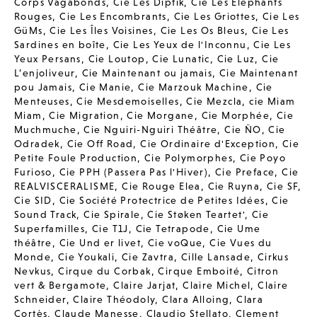
Corps Vagabonds
,
Cie Les Diptik
,
Cie Les Elephants
Rouges
,
Cie Les Encombrants
,
Cie Les Griottes
,
Cie Les
GüMs
,
Cie Les Îles Voisines
,
Cie Les Os Bleus
,
Cie Les
Sardines en boîte
,
Cie Les Yeux de l'Inconnu
,
Cie Les
Yeux Persans
,
Cie Loutop
,
Cie Lunatic
,
Cie Luz
,
Cie
L’enjoliveur
,
Cie Maintenant ou jamais
,
Cie Maintenant
pou Jamais
,
Cie Manie
,
Cie Marzouk Machine
,
Cie
Menteuses
,
Cie Mesdemoiselles
,
Cie Mezcla
,
cie Miam
Miam
,
Cie Migration
,
Cie Morgane
,
Cie Morphée
,
Cie
Muchmuche
,
Cie Nguiri-Nguiri Théâtre
,
Cie ÑO
,
Cie
Odradek
,
Cie Off Road
,
Cie Ordinaire d'Exception
,
Cie
Petite Foule Production
,
Cie Polymorphes
,
Cie Poyo
Furioso
,
Cie PPH (Passera Pas l'Hiver)
,
Cie Preface
,
Cie
REALVISCERALISME
,
Cie Rouge Elea
,
Cie Ruyna
,
Cie SF
,
Cie SID
,
Cie Société Protectrice de Petites Idées
,
Cie
Sound Track
,
Cie Spirale
,
Cie Støken Teartet'
,
Cie
Superfamilles
,
Cie T1J
,
Cie Tetrapode
,
Cie Ume
théâtre
,
Cie Und er livet
,
Cie voQue
,
Cie Vues du
Monde
,
Cie Youkali
,
Cie Zavtra
,
Cille Lansade
,
Cirkus
Nevkus
,
Cirque du Corbak
,
Cirque Emboité
,
Citron
vert & Bergamote
,
Claire Jarjat
,
Claire Michel
,
Claire
Schneider
,
Claire Théodoly
,
Clara Alloing
,
Clara
Cortès
,
Claude Manesse
,
Claudio Stellato
,
Clement