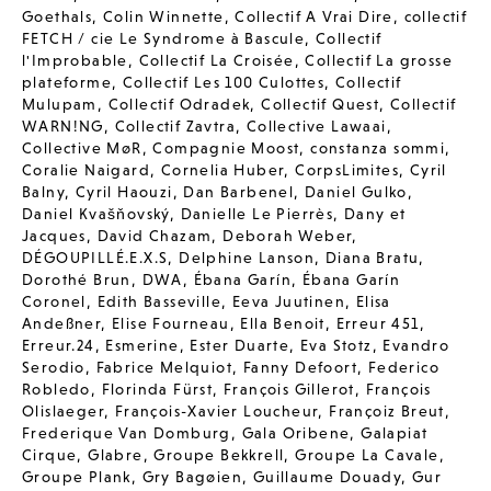
Goethals
,
Colin Winnette
,
Collectif A Vrai Dire
,
collectif
FETCH / cie Le Syndrome à Bascule
,
Collectif
l'Improbable
,
Collectif La Croisée
,
Collectif La grosse
plateforme
,
Collectif Les 100 Culottes
,
Collectif
Mulupam
,
Collectif Odradek
,
Collectif Quest
,
Collectif
WARN!NG
,
Collectif Zavtra
,
Collective Lawaai
,
Collective MøR
,
Compagnie Moost
,
constanza sommi
,
Coralie Naigard
,
Cornelia Huber
,
CorpsLimites
,
Cyril
Balny
,
Cyril Haouzi
,
Dan Barbenel
,
Daniel Gulko
,
Daniel Kvašňovský
,
Danielle Le Pierrès
,
Dany et
Jacques
,
David Chazam
,
Deborah Weber
,
DÉGOUPILLÉ.E.X.S
,
Delphine Lanson
,
Diana Bratu
,
Dorothé Brun
,
DWA
,
Ébana Garín
,
Ébana Garín
Coronel
,
Edith Basseville
,
Eeva Juutinen
,
Elisa
Andeßner
,
Elise Fourneau
,
Ella Benoit
,
Erreur 451
,
Erreur.24
,
Esmerine
,
Ester Duarte
,
Eva Stotz
,
Evandro
Serodio
,
Fabrice Melquiot
,
Fanny Defoort
,
Federico
Robledo
,
Florinda Fürst
,
François Gillerot
,
François
Olislaeger
,
François-Xavier Loucheur
,
Françoiz Breut
,
Frederique Van Domburg
,
Gala Oribene
,
Galapiat
Cirque
,
Glabre
,
Groupe Bekkrell
,
Groupe La Cavale
,
Groupe Plank
,
Gry Bagøien
,
Guillaume Douady
,
Gur