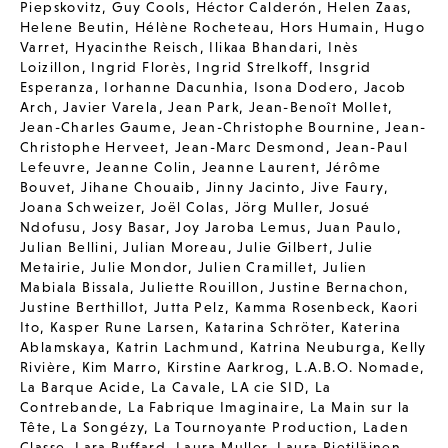
Piepskovitz
,
Guy Cools
,
Héctor Calderón
,
Helen Zaas
,
Helene Beutin
,
Hélène Rocheteau
,
Hors Humain
,
Hugo
Varret
,
Hyacinthe Reisch
,
Ilikaa Bhandari
,
Inès
Loizillon
,
Ingrid Florès
,
Ingrid Strelkoff
,
Insgrid
Esperanza
,
Iorhanne Dacunhia
,
Isona Dodero
,
Jacob
Arch
,
Javier Varela
,
Jean Park
,
Jean-Benoît Mollet
,
Jean-Charles Gaume
,
Jean-Christophe Bournine
,
Jean-
Christophe Herveet
,
Jean-Marc Desmond
,
Jean-Paul
Lefeuvre
,
Jeanne Colin
,
Jeanne Laurent
,
Jérôme
Bouvet
,
Jihane Chouaib
,
Jinny Jacinto
,
Jive Faury
,
Joana Schweizer
,
Joël Colas
,
Jörg Muller
,
Josué
Ndofusu
,
Josy Basar
,
Joy Jaroba Lemus
,
Juan Paulo
,
Julian Bellini
,
Julian Moreau
,
Julie Gilbert
,
Julie
Metairie
,
Julie Mondor
,
Julien Cramillet
,
Julien
Mabiala Bissala
,
Juliette Rouillon
,
Justine Bernachon
,
Justine Berthillot
,
Jutta Pelz
,
Kamma Rosenbeck
,
Kaori
Ito
,
Kasper Rune Larsen
,
Katarina Schröter
,
Katerina
Ablamskaya
,
Katrin Lachmund
,
Katrina Neuburga
,
Kelly
Rivière
,
Kim Marro
,
Kirstine Aarkrog
,
L.A.B.O. Nomade
,
La Barque Acide
,
La Cavale
,
LA cie SID
,
La
Contrebande
,
La Fabrique Imaginaire
,
La Main sur la
Tête
,
La Songézy
,
La Tournoyante Production
,
Laden
Classe
,
Lara Buffard
,
Laura Muller
,
Laura Pietiläinen
,