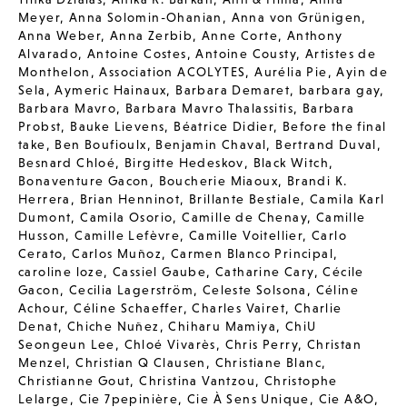
Meyer
,
Anna Solomin-Ohanian
,
Anna von Grünigen
,
Anna Weber
,
Anna Zerbib
,
Anne Corte
,
Anthony
Alvarado
,
Antoine Costes
,
Antoine Cousty
,
Artistes de
Monthelon
,
Association ACOLYTES
,
Aurélia Pie
,
Ayin de
Sela
,
Aymeric Hainaux
,
Barbara Demaret
,
barbara gay
,
Barbara Mavro
,
Barbara Mavro Thalassitis
,
Barbara
Probst
,
Bauke Lievens
,
Béatrice Didier
,
Before the final
take
,
Ben Boufioulx
,
Benjamin Chaval
,
Bertrand Duval
,
Besnard Chloé
,
Birgitte Hedeskov
,
Black Witch
,
Bonaventure Gacon
,
Boucherie Miaoux
,
Brandi K.
Herrera
,
Brian Henninot
,
Brillante Bestiale
,
Camila Karl
Dumont
,
Camila Osorio
,
Camille de Chenay
,
Camille
Husson
,
Camille Lefèvre
,
Camille Voitellier
,
Carlo
Cerato
,
Carlos Muñoz
,
Carmen Blanco Principal
,
caroline loze
,
Cassiel Gaube
,
Catharine Cary
,
Cécile
Gacon
,
Cecilia Lagerström
,
Celeste Solsona
,
Céline
Achour
,
Céline Schaeffer
,
Charles Vairet
,
Charlie
Denat
,
Chiche Nuñez
,
Chiharu Mamiya
,
ChiU
Seongeun Lee
,
Chloé Vivarès
,
Chris Perry
,
Christan
Menzel
,
Christian Q Clausen
,
Christiane Blanc
,
Christianne Gout
,
Christina Vantzou
,
Christophe
Lelarge
,
Cie 7pepinière
,
Cie À Sens Unique
,
Cie A&O
,