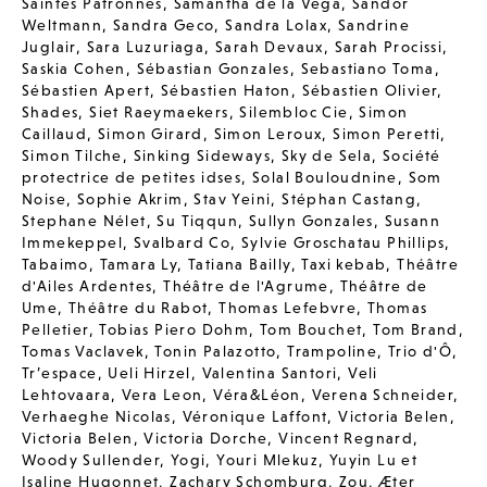
Saintes Patronnes
,
Samantha de la Vega
,
Sandor
Weltmann
,
Sandra Geco
,
Sandra Lolax
,
Sandrine
Juglair
,
Sara Luzuriaga
,
Sarah Devaux
,
Sarah Procissi
,
Saskia Cohen
,
Sébastian Gonzales
,
Sebastiano Toma
,
Sébastien Apert
,
Sébastien Haton
,
Sébastien Olivier
,
Shades
,
Siet Raeymaekers
,
Silembloc Cie
,
Simon
Caillaud
,
Simon Girard
,
Simon Leroux
,
Simon Peretti
,
Simon Tilche
,
Sinking Sideways
,
Sky de Sela
,
Société
protectrice de petites idses
,
Solal Bouloudnine
,
Som
Noise
,
Sophie Akrim
,
Stav Yeini
,
Stéphan Castang
,
Stephane Nélet
,
Su Tiqqun
,
Sullyn Gonzales
,
Susann
Immekeppel
,
Svalbard Co
,
Sylvie Groschatau Phillips
,
Tabaimo
,
Tamara Ly
,
Tatiana Bailly
,
Taxi kebab
,
Théâtre
d'Ailes Ardentes
,
Théâtre de l'Agrume
,
Théâtre de
Ume
,
Théâtre du Rabot
,
Thomas Lefebvre
,
Thomas
Pelletier
,
Tobias Piero Dohm
,
Tom Bouchet
,
Tom Brand
,
Tomas Vaclavek
,
Tonin Palazotto
,
Trampoline
,
Trio d'Ô
,
Tr’espace
,
Ueli Hirzel
,
Valentina Santori
,
Veli
Lehtovaara
,
Vera Leon
,
Véra&Léon
,
Verena Schneider
,
Verhaeghe Nicolas
,
Véronique Laffont
,
Victoria Belen
,
Victoria Belen
,
Victoria Dorche
,
Vincent Regnard
,
Woody Sullender
,
Yogi
,
Youri Mlekuz
,
Yuyin Lu et
Isaline Hugonnet
,
Zachary Schomburg
,
Zou
,
Æter