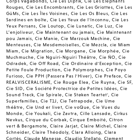
Corps Vagabonds
,
Cie Les Diptik
,
Cie Les Elephants
Rouges
,
Cie Les Encombrants
,
Cie Les Griottes
,
Cie Les
GüMs
,
Cie Les Îles Voisines
,
Cie Les Os Bleus
,
Cie Les
Sardines en boîte
,
Cie Les Yeux de l'Inconnu
,
Cie Les
Yeux Persans
,
Cie Loutop
,
Cie Lunatic
,
Cie Luz
,
Cie
L’enjoliveur
,
Cie Maintenant ou jamais
,
Cie Maintenant
pou Jamais
,
Cie Manie
,
Cie Marzouk Machine
,
Cie
Menteuses
,
Cie Mesdemoiselles
,
Cie Mezcla
,
cie Miam
Miam
,
Cie Migration
,
Cie Morgane
,
Cie Morphée
,
Cie
Muchmuche
,
Cie Nguiri-Nguiri Théâtre
,
Cie ÑO
,
Cie
Odradek
,
Cie Off Road
,
Cie Ordinaire d'Exception
,
Cie
Petite Foule Production
,
Cie Polymorphes
,
Cie Poyo
Furioso
,
Cie PPH (Passera Pas l'Hiver)
,
Cie Preface
,
Cie
REALVISCERALISME
,
Cie Rouge Elea
,
Cie Ruyna
,
Cie SF
,
Cie SID
,
Cie Société Protectrice de Petites Idées
,
Cie
Sound Track
,
Cie Spirale
,
Cie Støken Teartet'
,
Cie
Superfamilles
,
Cie T1J
,
Cie Tetrapode
,
Cie Ume
théâtre
,
Cie Und er livet
,
Cie voQue
,
Cie Vues du
Monde
,
Cie Youkali
,
Cie Zavtra
,
Cille Lansade
,
Cirkus
Nevkus
,
Cirque du Corbak
,
Cirque Emboité
,
Citron
vert & Bergamote
,
Claire Jarjat
,
Claire Michel
,
Claire
Schneider
,
Claire Théodoly
,
Clara Alloing
,
Clara
Cortès
,
Claude Manesse
,
Claudio Stellato
,
Clement