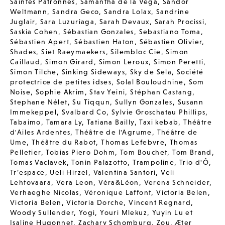
Saintes Patronnes
,
Samantha de la Vega
,
Sandor
Weltmann
,
Sandra Geco
,
Sandra Lolax
,
Sandrine
Juglair
,
Sara Luzuriaga
,
Sarah Devaux
,
Sarah Procissi
,
Saskia Cohen
,
Sébastian Gonzales
,
Sebastiano Toma
,
Sébastien Apert
,
Sébastien Haton
,
Sébastien Olivier
,
Shades
,
Siet Raeymaekers
,
Silembloc Cie
,
Simon
Caillaud
,
Simon Girard
,
Simon Leroux
,
Simon Peretti
,
Simon Tilche
,
Sinking Sideways
,
Sky de Sela
,
Société
protectrice de petites idses
,
Solal Bouloudnine
,
Som
Noise
,
Sophie Akrim
,
Stav Yeini
,
Stéphan Castang
,
Stephane Nélet
,
Su Tiqqun
,
Sullyn Gonzales
,
Susann
Immekeppel
,
Svalbard Co
,
Sylvie Groschatau Phillips
,
Tabaimo
,
Tamara Ly
,
Tatiana Bailly
,
Taxi kebab
,
Théâtre
d'Ailes Ardentes
,
Théâtre de l'Agrume
,
Théâtre de
Ume
,
Théâtre du Rabot
,
Thomas Lefebvre
,
Thomas
Pelletier
,
Tobias Piero Dohm
,
Tom Bouchet
,
Tom Brand
,
Tomas Vaclavek
,
Tonin Palazotto
,
Trampoline
,
Trio d'Ô
,
Tr’espace
,
Ueli Hirzel
,
Valentina Santori
,
Veli
Lehtovaara
,
Vera Leon
,
Véra&Léon
,
Verena Schneider
,
Verhaeghe Nicolas
,
Véronique Laffont
,
Victoria Belen
,
Victoria Belen
,
Victoria Dorche
,
Vincent Regnard
,
Woody Sullender
,
Yogi
,
Youri Mlekuz
,
Yuyin Lu et
Isaline Hugonnet
,
Zachary Schomburg
,
Zou
,
Æter