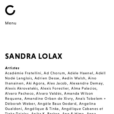
Menu
SANDRA LOLAX
Artistes
Académie Fratellini
,
Ad Chorum
,
Adèle Haenel
,
Adèll
Nodé Langlois
,
Adrien Desse
,
Aedín Walsh
,
Aino
Ihanainen
,
Aki Agora
,
Alex Jacob
,
Alexandre Demay
,
Alexis Akrovatakis
,
Alexis Forestier
,
Alma Palacios
,
Alvaro Pacheco
,
Alvaro Valdés
,
Amanda Wilson
Requena
,
Amandine Orban de Xivry
,
Anaïs Tobelem +
Déborah Weber
,
Angèle Baux Godard
,
Angelina
Gualdoni
,
Angélique & Tinka
,
Angélique Cabanes et
Tinka Dzialas
,
Anika K. Barkan
,
Ann & Hima
,
Anna