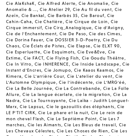
Cie AlaKshaK
,
Cie Alfred Alerte
,
Cie Anomalie
,
Cie
Anomalie & ...
,
Cie Atelier 29
,
Cie Au fil du vent
,
Cie
Azeïn
,
Cie Bankal
,
Cie Barbès 35
,
Cie Barouf
,
Cie
Cahin-Caha
,
Cie Chatière
,
Cie Cirque de Loin
,
Cie
Cirque immersif
,
Cie Cirq_Analogique
,
Cie d'Avigny
,
Cie de l'Enchantement
,
Cie De Paso
,
Cie des Cimes
,
Cie Dorina Fauer
,
Cie DOSSIER 3-D-Poetry
,
Cie Du
Chaos
,
Cie Éclats de Pistes
,
Cie Elapse
,
Cie ELXT 90
,
Cie Esperluette
,
Cie Esquimots
,
Cie Eve&Eve
,
Cie
Extime
,
Cie FACT
,
Cie Flying Fish
,
Cie Goudu Théâtre
,
Cie In Vitro
,
Cie INHERENCE
,
Cie Inside Landscape
,
Cie
Instant d'Encres
,
Cie Jomupo
,
Cie Kaaos Kaamos
,
Cie
Kimera
,
Cie L'arrière Cour
,
Cie L'atelier du vent
,
Cie
L'Automne Olympique
,
Cie l'indécente
,
cie L'MRG'éé
,
Cie La Belle Journée
,
Cie La Contrebande
,
Cie La Folle
Allure
,
Cie La langue écarlate
,
cie la migration
,
Cie La
Nadra
,
Cie La Tournoyante
,
Cie Laïka - Judith Longuet-
Marx
,
Cie Lapsus
,
Cie le gazouillis des éléphants
,
Cie
LE P'TIT CIRK
,
Cie Le phare et la nuit
,
Cie Le rein de
mon cheval Flash
,
Cie Le Septième Point
,
Cie Les 7
marches
,
Cie les Aimants
,
Cie Les Bleus de travail
,
Cie
Les Chevaux Célestes
,
Cie Les Choses de Rien
,
Cie Les