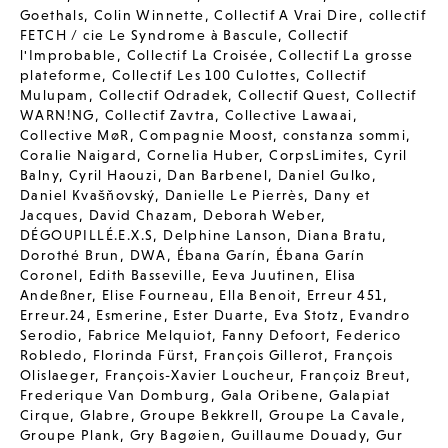
Goethals
,
Colin Winnette
,
Collectif A Vrai Dire
,
collectif
FETCH / cie Le Syndrome à Bascule
,
Collectif
l'Improbable
,
Collectif La Croisée
,
Collectif La grosse
plateforme
,
Collectif Les 100 Culottes
,
Collectif
Mulupam
,
Collectif Odradek
,
Collectif Quest
,
Collectif
WARN!NG
,
Collectif Zavtra
,
Collective Lawaai
,
Collective MøR
,
Compagnie Moost
,
constanza sommi
,
Coralie Naigard
,
Cornelia Huber
,
CorpsLimites
,
Cyril
Balny
,
Cyril Haouzi
,
Dan Barbenel
,
Daniel Gulko
,
Daniel Kvašňovský
,
Danielle Le Pierrès
,
Dany et
Jacques
,
David Chazam
,
Deborah Weber
,
DÉGOUPILLÉ.E.X.S
,
Delphine Lanson
,
Diana Bratu
,
Dorothé Brun
,
DWA
,
Ébana Garín
,
Ébana Garín
Coronel
,
Edith Basseville
,
Eeva Juutinen
,
Elisa
Andeßner
,
Elise Fourneau
,
Ella Benoit
,
Erreur 451
,
Erreur.24
,
Esmerine
,
Ester Duarte
,
Eva Stotz
,
Evandro
Serodio
,
Fabrice Melquiot
,
Fanny Defoort
,
Federico
Robledo
,
Florinda Fürst
,
François Gillerot
,
François
Olislaeger
,
François-Xavier Loucheur
,
Françoiz Breut
,
Frederique Van Domburg
,
Gala Oribene
,
Galapiat
Cirque
,
Glabre
,
Groupe Bekkrell
,
Groupe La Cavale
,
Groupe Plank
,
Gry Bagøien
,
Guillaume Douady
,
Gur