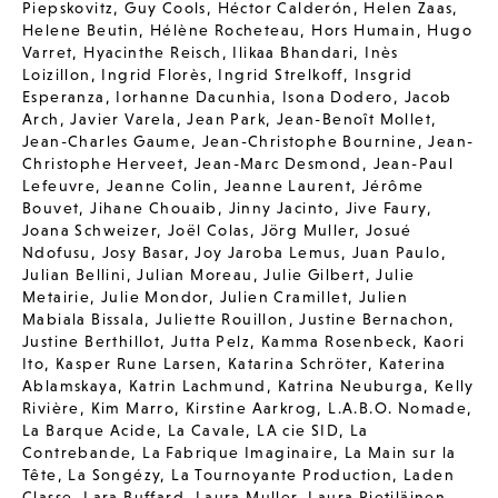
Piepskovitz
,
Guy Cools
,
Héctor Calderón
,
Helen Zaas
,
Helene Beutin
,
Hélène Rocheteau
,
Hors Humain
,
Hugo
Varret
,
Hyacinthe Reisch
,
Ilikaa Bhandari
,
Inès
Loizillon
,
Ingrid Florès
,
Ingrid Strelkoff
,
Insgrid
Esperanza
,
Iorhanne Dacunhia
,
Isona Dodero
,
Jacob
Arch
,
Javier Varela
,
Jean Park
,
Jean-Benoît Mollet
,
Jean-Charles Gaume
,
Jean-Christophe Bournine
,
Jean-
Christophe Herveet
,
Jean-Marc Desmond
,
Jean-Paul
Lefeuvre
,
Jeanne Colin
,
Jeanne Laurent
,
Jérôme
Bouvet
,
Jihane Chouaib
,
Jinny Jacinto
,
Jive Faury
,
Joana Schweizer
,
Joël Colas
,
Jörg Muller
,
Josué
Ndofusu
,
Josy Basar
,
Joy Jaroba Lemus
,
Juan Paulo
,
Julian Bellini
,
Julian Moreau
,
Julie Gilbert
,
Julie
Metairie
,
Julie Mondor
,
Julien Cramillet
,
Julien
Mabiala Bissala
,
Juliette Rouillon
,
Justine Bernachon
,
Justine Berthillot
,
Jutta Pelz
,
Kamma Rosenbeck
,
Kaori
Ito
,
Kasper Rune Larsen
,
Katarina Schröter
,
Katerina
Ablamskaya
,
Katrin Lachmund
,
Katrina Neuburga
,
Kelly
Rivière
,
Kim Marro
,
Kirstine Aarkrog
,
L.A.B.O. Nomade
,
La Barque Acide
,
La Cavale
,
LA cie SID
,
La
Contrebande
,
La Fabrique Imaginaire
,
La Main sur la
Tête
,
La Songézy
,
La Tournoyante Production
,
Laden
Classe
,
Lara Buffard
,
Laura Muller
,
Laura Pietiläinen
,