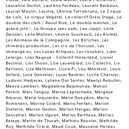
Laurence Guillot
,
Laurène Fardeau
,
Laurent Barboux
,
Lauriel Moulin
,
Lavinia
,
LAvinia Torrebruno
,
Le Cirque
de Loin
,
Le cirque Végétal
,
Le collectif Grass Stage
,
Le
double des clefs / Raoul Riva
,
Le double menton
,
Le
grand jeté !
,
Le Groupe sans nom
,
Lea Jiqqir
,
Leila
Geissler
,
Leïla Molinet
,
Léonie Souchaud
,
Les Animal
,
Les Animaux de la Compagnie
,
Les Bi(t)ches
,
Les
chimères production
,
Les cris de l'horizon
,
Les
Immergé·es
,
Les Lunes Artiques
,
Les ricochets
,
Liam
Lelarge
,
Lilas Nagoya - Collectif Hinterland
,
Lionel
Becimol
,
Lior Shoov
,
Lise Lauenblad
,
Liv Collectiv
,
Liv
Karlsson
,
Liza Machover
,
Lluna Pi
,
Lou Montézin
,
Louis
Gillard
,
Luca Gonzales
,
Lucas Barbier
,
Lucile Charnier
,
Ludovic Hadjeras
,
Lyliane Dos Santos
,
Maelys Rebutini
,
Maeva Lambert
,
Magdalena Bajamonde
,
Manon
Parent
,
Marc Tanguy
,
Marcia Laplechade
,
Margaux
Amoros
,
Maria Izquierdo
,
Marie Gueydon
,
Marie
Romanens
,
Marine Colard
,
Mario Fanfani
,
Marion
Dieterle
,
Marion Godon
,
Marion Hergas
,
Marion
Sancellier
,
Marion Uguen
,
Marius Barthaux
,
Marlies
Kataya
,
Martin de Thurah
,
Mathieu Bouvier
,
Mathilde
Roy
,
Mathilde Tirard
,
Maud Coué
,
Mauvaise Herbes