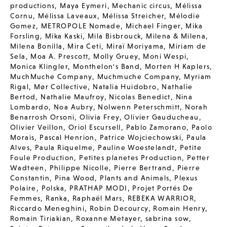
productions
,
Maya Eymeri
,
Mechanic circus
,
Mélissa
Cornu
,
Mélissa Laveaux
,
Mélissa Streicher
,
Mélodie
Gomez
,
METROPOLE Nomade
,
Michael Finger
,
Mika
Forsling
,
Mika Kaski
,
Mila Bisbrouck
,
Milena & Milena
,
Milena Bonilla
,
Mira Ceti
,
Miraï Moriyama
,
Miriam de
Sela
,
Moa A. Prescott
,
Molly Gruey
,
Moni Wespi
,
Monica Klingler
,
Monthelon's Band
,
Morten H Kaplers
,
MuchMuche Company
,
Muchmuche Company
,
Myriam
Rigal
,
Mør Collective
,
Natalia Huidobro
,
Nathalie
Bertod
,
Nathalie Maufroy
,
Nicolas Benedict
,
Nina
Lombardo
,
Noa Aubry
,
Nolwenn Peterschmitt
,
Norah
Benarrosh Orsoni
,
Olivia Frey
,
Olivier Gauducheau
,
Olivier Veillon
,
Oriol Escursell
,
Pablo Zamorano
,
Paolo
Morais
,
Pascal Henrion
,
Patrice Wojciechowski
,
Paula
Alves
,
Paula Riquelme
,
Pauline Woestelandt
,
Petite
Foule Production
,
Petites planetes Production
,
Petter
Wadteen
,
Philippe Nicolle
,
Pierre Bertrand
,
Pierre
Constantin
,
Pina Wood
,
Plants and Animals
,
Plexus
Polaire
,
Polska
,
PRATHAP MODI
,
Projet Portés De
Femmes
,
Ranka
,
Raphaël Mars
,
REBEKA WARRIOR
,
Riccardo Meneghini
,
Robin Decourcy
,
Romain Henry
,
Romain Tiriakian
,
Roxanne Metayer
,
sabrina sow
,