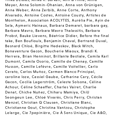
Meyer
,
Anna Solomin-Ohanian
,
Anna von Grünigen
,
Anna Weber
,
Anna Zerbib
,
Anne Corte
,
Anthony
Alvarado
,
Antoine Costes
,
Antoine Cousty
,
Artistes de
Monthelon
,
Association ACOLYTES
,
Aurélia Pie
,
Ayin de
Sela
,
Aymeric Hainaux
,
Barbara Demaret
,
barbara gay
,
Barbara Mavro
,
Barbara Mavro Thalassitis
,
Barbara
Probst
,
Bauke Lievens
,
Béatrice Didier
,
Before the final
take
,
Ben Boufioulx
,
Benjamin Chaval
,
Bertrand Duval
,
Besnard Chloé
,
Birgitte Hedeskov
,
Black Witch
,
Bonaventure Gacon
,
Boucherie Miaoux
,
Brandi K.
Herrera
,
Brian Henninot
,
Brillante Bestiale
,
Camila Karl
Dumont
,
Camila Osorio
,
Camille de Chenay
,
Camille
Husson
,
Camille Lefèvre
,
Camille Voitellier
,
Carlo
Cerato
,
Carlos Muñoz
,
Carmen Blanco Principal
,
caroline loze
,
Cassiel Gaube
,
Catharine Cary
,
Cécile
Gacon
,
Cecilia Lagerström
,
Celeste Solsona
,
Céline
Achour
,
Céline Schaeffer
,
Charles Vairet
,
Charlie
Denat
,
Chiche Nuñez
,
Chiharu Mamiya
,
ChiU
Seongeun Lee
,
Chloé Vivarès
,
Chris Perry
,
Christan
Menzel
,
Christian Q Clausen
,
Christiane Blanc
,
Christianne Gout
,
Christina Vantzou
,
Christophe
Lelarge
,
Cie 7pepinière
,
Cie À Sens Unique
,
Cie A&O
,