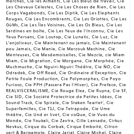
marches
,
Cie les Aimants
,
Cie Les Bleus de travail
,
Cie
Les Chevaux Célestes
,
Cie Les Choses de Rien
,
Cie Les
Corps Vagabonds
,
Cie Les Diptik
,
Cie Les Elephants
Rouges
,
Cie Les Encombrants
,
Cie Les Griottes
,
Cie Les
GüMs
,
Cie Les Îles Voisines
,
Cie Les Os Bleus
,
Cie Les
Sardines en boîte
,
Cie Les Yeux de l'Inconnu
,
Cie Les
Yeux Persans
,
Cie Loutop
,
Cie Lunatic
,
Cie Luz
,
Cie
L’enjoliveur
,
Cie Maintenant ou jamais
,
Cie Maintenant
pou Jamais
,
Cie Manie
,
Cie Marzouk Machine
,
Cie
Menteuses
,
Cie Mesdemoiselles
,
Cie Mezcla
,
cie Miam
Miam
,
Cie Migration
,
Cie Morgane
,
Cie Morphée
,
Cie
Muchmuche
,
Cie Nguiri-Nguiri Théâtre
,
Cie ÑO
,
Cie
Odradek
,
Cie Off Road
,
Cie Ordinaire d'Exception
,
Cie
Petite Foule Production
,
Cie Polymorphes
,
Cie Poyo
Furioso
,
Cie PPH (Passera Pas l'Hiver)
,
Cie Preface
,
Cie
REALVISCERALISME
,
Cie Rouge Elea
,
Cie Ruyna
,
Cie SF
,
Cie SID
,
Cie Société Protectrice de Petites Idées
,
Cie
Sound Track
,
Cie Spirale
,
Cie Støken Teartet'
,
Cie
Superfamilles
,
Cie T1J
,
Cie Tetrapode
,
Cie Ume
théâtre
,
Cie Und er livet
,
Cie voQue
,
Cie Vues du
Monde
,
Cie Youkali
,
Cie Zavtra
,
Cille Lansade
,
Cirkus
Nevkus
,
Cirque du Corbak
,
Cirque Emboité
,
Citron
vert & Bergamote
,
Claire Jarjat
,
Claire Michel
,
Claire