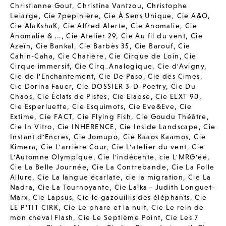
Christianne Gout
,
Christina Vantzou
,
Christophe
Lelarge
,
Cie 7pepinière
,
Cie À Sens Unique
,
Cie A&O
,
Cie AlaKshaK
,
Cie Alfred Alerte
,
Cie Anomalie
,
Cie
Anomalie & ...
,
Cie Atelier 29
,
Cie Au fil du vent
,
Cie
Azeïn
,
Cie Bankal
,
Cie Barbès 35
,
Cie Barouf
,
Cie
Cahin-Caha
,
Cie Chatière
,
Cie Cirque de Loin
,
Cie
Cirque immersif
,
Cie Cirq_Analogique
,
Cie d'Avigny
,
Cie de l'Enchantement
,
Cie De Paso
,
Cie des Cimes
,
Cie Dorina Fauer
,
Cie DOSSIER 3-D-Poetry
,
Cie Du
Chaos
,
Cie Éclats de Pistes
,
Cie Elapse
,
Cie ELXT 90
,
Cie Esperluette
,
Cie Esquimots
,
Cie Eve&Eve
,
Cie
Extime
,
Cie FACT
,
Cie Flying Fish
,
Cie Goudu Théâtre
,
Cie In Vitro
,
Cie INHERENCE
,
Cie Inside Landscape
,
Cie
Instant d'Encres
,
Cie Jomupo
,
Cie Kaaos Kaamos
,
Cie
Kimera
,
Cie L'arrière Cour
,
Cie L'atelier du vent
,
Cie
L'Automne Olympique
,
Cie l'indécente
,
cie L'MRG'éé
,
Cie La Belle Journée
,
Cie La Contrebande
,
Cie La Folle
Allure
,
Cie La langue écarlate
,
cie la migration
,
Cie La
Nadra
,
Cie La Tournoyante
,
Cie Laïka - Judith Longuet-
Marx
,
Cie Lapsus
,
Cie le gazouillis des éléphants
,
Cie
LE P'TIT CIRK
,
Cie Le phare et la nuit
,
Cie Le rein de
mon cheval Flash
,
Cie Le Septième Point
,
Cie Les 7