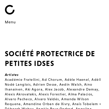
Menu
SOCIÉTÉ PROTECTRICE DE
PETITES IDSES
Artistes
Académie Fratellini
,
Ad Chorum
,
Adèle Haenel
,
Adèll
Nodé Langlois
,
Adrien Desse
,
Aedín Walsh
,
Aino
Ihanainen
,
Aki Agora
,
Alex Jacob
,
Alexandre Demay
,
Alexis Akrovatakis
,
Alexis Forestier
,
Alma Palacios
,
Alvaro Pacheco
,
Alvaro Valdés
,
Amanda Wilson
Requena
,
Amandine Orban de Xivry
,
Anaïs Tobelem +
Déborah Weber
,
Angèle Baux Godard
,
Angelina