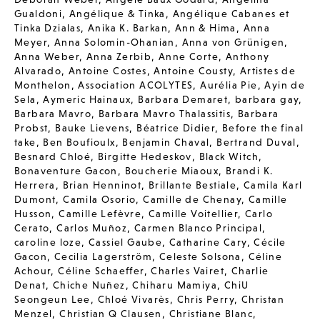
Gualdoni
,
Angélique & Tinka
,
Angélique Cabanes et
Tinka Dzialas
,
Anika K. Barkan
,
Ann & Hima
,
Anna
Meyer
,
Anna Solomin-Ohanian
,
Anna von Grünigen
,
Anna Weber
,
Anna Zerbib
,
Anne Corte
,
Anthony
Alvarado
,
Antoine Costes
,
Antoine Cousty
,
Artistes de
Monthelon
,
Association ACOLYTES
,
Aurélia Pie
,
Ayin de
Sela
,
Aymeric Hainaux
,
Barbara Demaret
,
barbara gay
,
Barbara Mavro
,
Barbara Mavro Thalassitis
,
Barbara
Probst
,
Bauke Lievens
,
Béatrice Didier
,
Before the final
take
,
Ben Boufioulx
,
Benjamin Chaval
,
Bertrand Duval
,
Besnard Chloé
,
Birgitte Hedeskov
,
Black Witch
,
Bonaventure Gacon
,
Boucherie Miaoux
,
Brandi K.
Herrera
,
Brian Henninot
,
Brillante Bestiale
,
Camila Karl
Dumont
,
Camila Osorio
,
Camille de Chenay
,
Camille
Husson
,
Camille Lefèvre
,
Camille Voitellier
,
Carlo
Cerato
,
Carlos Muñoz
,
Carmen Blanco Principal
,
caroline loze
,
Cassiel Gaube
,
Catharine Cary
,
Cécile
Gacon
,
Cecilia Lagerström
,
Celeste Solsona
,
Céline
Achour
,
Céline Schaeffer
,
Charles Vairet
,
Charlie
Denat
,
Chiche Nuñez
,
Chiharu Mamiya
,
ChiU
Seongeun Lee
,
Chloé Vivarès
,
Chris Perry
,
Christan
Menzel
,
Christian Q Clausen
,
Christiane Blanc
,