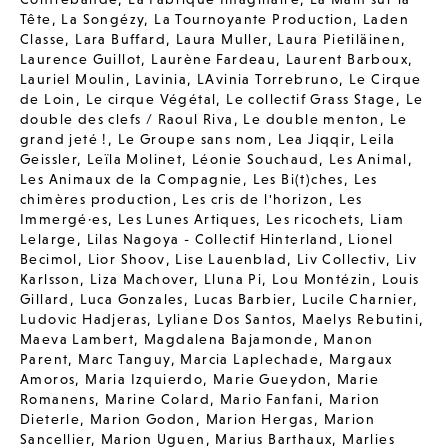
Tête
,
La Songézy
,
La Tournoyante Production
,
Laden
Classe
,
Lara Buffard
,
Laura Muller
,
Laura Pietiläinen
,
Laurence Guillot
,
Laurène Fardeau
,
Laurent Barboux
,
Lauriel Moulin
,
Lavinia
,
LAvinia Torrebruno
,
Le Cirque
de Loin
,
Le cirque Végétal
,
Le collectif Grass Stage
,
Le
double des clefs / Raoul Riva
,
Le double menton
,
Le
grand jeté !
,
Le Groupe sans nom
,
Lea Jiqqir
,
Leila
Geissler
,
Leïla Molinet
,
Léonie Souchaud
,
Les Animal
,
Les Animaux de la Compagnie
,
Les Bi(t)ches
,
Les
chimères production
,
Les cris de l'horizon
,
Les
Immergé·es
,
Les Lunes Artiques
,
Les ricochets
,
Liam
Lelarge
,
Lilas Nagoya - Collectif Hinterland
,
Lionel
Becimol
,
Lior Shoov
,
Lise Lauenblad
,
Liv Collectiv
,
Liv
Karlsson
,
Liza Machover
,
Lluna Pi
,
Lou Montézin
,
Louis
Gillard
,
Luca Gonzales
,
Lucas Barbier
,
Lucile Charnier
,
Ludovic Hadjeras
,
Lyliane Dos Santos
,
Maelys Rebutini
,
Maeva Lambert
,
Magdalena Bajamonde
,
Manon
Parent
,
Marc Tanguy
,
Marcia Laplechade
,
Margaux
Amoros
,
Maria Izquierdo
,
Marie Gueydon
,
Marie
Romanens
,
Marine Colard
,
Mario Fanfani
,
Marion
Dieterle
,
Marion Godon
,
Marion Hergas
,
Marion
Sancellier
,
Marion Uguen
,
Marius Barthaux
,
Marlies