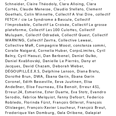
Schneider
,
Claire Théodoly
,
Clara Alloing
,
Clara
Cortès
,
Claude Manesse
,
Claudio Stellato
,
Clement
Goethals
,
Colin Winnette
,
Collectif A Vrai Dire
,
collectif
FETCH / cie Le Syndrome à Bascule
,
Collectif
l'Improbable
,
Collectif La Croisée
,
Collectif La grosse
plateforme
,
Collectif Les 100 Culottes
,
Collectif
Mulupam
,
Collectif Odradek
,
Collectif Quest
,
Collectif
WARN!NG
,
Collectif Zavtra
,
Collective Lawaai
,
Collective MøR
,
Compagnie Moost
,
constanza sommi
,
Coralie Naigard
,
Cornelia Huber
,
CorpsLimites
,
Cyril
Balny
,
Cyril Haouzi
,
Dan Barbenel
,
Daniel Gulko
,
Daniel Kvašňovský
,
Danielle Le Pierrès
,
Dany et
Jacques
,
David Chazam
,
Deborah Weber
,
DÉGOUPILLÉ.E.X.S
,
Delphine Lanson
,
Diana Bratu
,
Dorothé Brun
,
DWA
,
Ébana Garín
,
Ébana Garín
Coronel
,
Edith Basseville
,
Eeva Juutinen
,
Elisa
Andeßner
,
Elise Fourneau
,
Ella Benoit
,
Erreur 451
,
Erreur.24
,
Esmerine
,
Ester Duarte
,
Eva Stotz
,
Evandro
Serodio
,
Fabrice Melquiot
,
Fanny Defoort
,
Federico
Robledo
,
Florinda Fürst
,
François Gillerot
,
François
Olislaeger
,
François-Xavier Loucheur
,
Françoiz Breut
,
Frederique Van Domburg
,
Gala Oribene
,
Galapiat