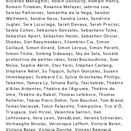
Riccardo Meneghini
,
Robin Decourcy
,
Romain Henry
,
Romain Tiriakian
,
Roxanne Metayer
,
sabrina sow
,
Saintes Patronnes
,
Samantha de la Vega
,
Sandor
Weltmann
,
Sandra Geco
,
Sandra Lolax
,
Sandrine
Juglair
,
Sara Luzuriaga
,
Sarah Devaux
,
Sarah Procissi
,
Saskia Cohen
,
Sébastian Gonzales
,
Sebastiano Toma
,
Sébastien Apert
,
Sébastien Haton
,
Sébastien Olivier
,
Shades
,
Siet Raeymaekers
,
Silembloc Cie
,
Simon
Caillaud
,
Simon Girard
,
Simon Leroux
,
Simon Peretti
,
Simon Tilche
,
Sinking Sideways
,
Sky de Sela
,
Société
protectrice de petites idses
,
Solal Bouloudnine
,
Som
Noise
,
Sophie Akrim
,
Stav Yeini
,
Stéphan Castang
,
Stephane Nélet
,
Su Tiqqun
,
Sullyn Gonzales
,
Susann
Immekeppel
,
Svalbard Co
,
Sylvie Groschatau Phillips
,
Tabaimo
,
Tamara Ly
,
Tatiana Bailly
,
Taxi kebab
,
Théâtre
d'Ailes Ardentes
,
Théâtre de l'Agrume
,
Théâtre de
Ume
,
Théâtre du Rabot
,
Thomas Lefebvre
,
Thomas
Pelletier
,
Tobias Piero Dohm
,
Tom Bouchet
,
Tom Brand
,
Tomas Vaclavek
,
Tonin Palazotto
,
Trampoline
,
Trio d'Ô
,
Tr’espace
,
Ueli Hirzel
,
Valentina Santori
,
Veli
Lehtovaara
,
Vera Leon
,
Véra&Léon
,
Verena Schneider
,
Verhaeghe Nicolas
,
Véronique Laffont
,
Victoria Belen
,
Victoria Belen
,
Victoria Dorche
,
Vincent Regnard
,