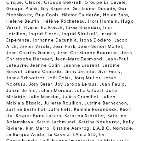
Cirque
,
Glabre
,
Groupe Bekkrell
,
Groupe La Cavale
,
Groupe Plank
,
Gry Bagøien
,
Guillaume Douady
,
Gur
Piepskovitz
,
Guy Cools
,
Héctor Calderón
,
Helen Zaas
,
Helene Beutin
,
Hélène Rocheteau
,
Hors Humain
,
Hugo
Varret
,
Hyacinthe Reisch
,
Ilikaa Bhandari
,
Inès
Loizillon
,
Ingrid Florès
,
Ingrid Strelkoff
,
Insgrid
Esperanza
,
Iorhanne Dacunhia
,
Isona Dodero
,
Jacob
Arch
,
Javier Varela
,
Jean Park
,
Jean-Benoît Mollet
,
Jean-Charles Gaume
,
Jean-Christophe Bournine
,
Jean-
Christophe Herveet
,
Jean-Marc Desmond
,
Jean-Paul
Lefeuvre
,
Jeanne Colin
,
Jeanne Laurent
,
Jérôme
Bouvet
,
Jihane Chouaib
,
Jinny Jacinto
,
Jive Faury
,
Joana Schweizer
,
Joël Colas
,
Jörg Muller
,
Josué
Ndofusu
,
Josy Basar
,
Joy Jaroba Lemus
,
Juan Paulo
,
Julian Bellini
,
Julian Moreau
,
Julie Gilbert
,
Julie
Metairie
,
Julie Mondor
,
Julien Cramillet
,
Julien
Mabiala Bissala
,
Juliette Rouillon
,
Justine Bernachon
,
Justine Berthillot
,
Jutta Pelz
,
Kamma Rosenbeck
,
Kaori
Ito
,
Kasper Rune Larsen
,
Katarina Schröter
,
Katerina
Ablamskaya
,
Katrin Lachmund
,
Katrina Neuburga
,
Kelly
Rivière
,
Kim Marro
,
Kirstine Aarkrog
,
L.A.B.O. Nomade
,
La Barque Acide
,
La Cavale
,
LA cie SID
,
La
Contrebande
,
La Fabrique Imaginaire
,
La Main sur la