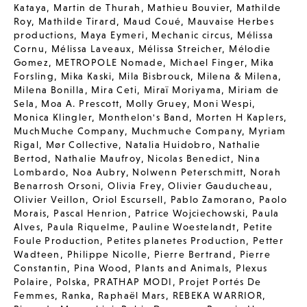
Kataya
,
Martin de Thurah
,
Mathieu Bouvier
,
Mathilde
Roy
,
Mathilde Tirard
,
Maud Coué
,
Mauvaise Herbes
productions
,
Maya Eymeri
,
Mechanic circus
,
Mélissa
Cornu
,
Mélissa Laveaux
,
Mélissa Streicher
,
Mélodie
Gomez
,
METROPOLE Nomade
,
Michael Finger
,
Mika
Forsling
,
Mika Kaski
,
Mila Bisbrouck
,
Milena & Milena
,
Milena Bonilla
,
Mira Ceti
,
Miraï Moriyama
,
Miriam de
Sela
,
Moa A. Prescott
,
Molly Gruey
,
Moni Wespi
,
Monica Klingler
,
Monthelon's Band
,
Morten H Kaplers
,
MuchMuche Company
,
Muchmuche Company
,
Myriam
Rigal
,
Mør Collective
,
Natalia Huidobro
,
Nathalie
Bertod
,
Nathalie Maufroy
,
Nicolas Benedict
,
Nina
Lombardo
,
Noa Aubry
,
Nolwenn Peterschmitt
,
Norah
Benarrosh Orsoni
,
Olivia Frey
,
Olivier Gauducheau
,
Olivier Veillon
,
Oriol Escursell
,
Pablo Zamorano
,
Paolo
Morais
,
Pascal Henrion
,
Patrice Wojciechowski
,
Paula
Alves
,
Paula Riquelme
,
Pauline Woestelandt
,
Petite
Foule Production
,
Petites planetes Production
,
Petter
Wadteen
,
Philippe Nicolle
,
Pierre Bertrand
,
Pierre
Constantin
,
Pina Wood
,
Plants and Animals
,
Plexus
Polaire
,
Polska
,
PRATHAP MODI
,
Projet Portés De
Femmes
,
Ranka
,
Raphaël Mars
,
REBEKA WARRIOR
,