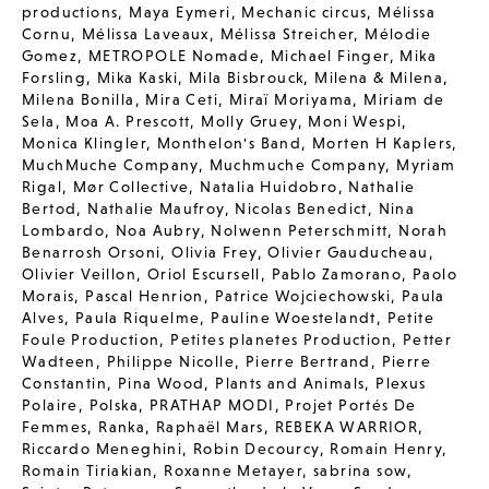
productions
,
Maya Eymeri
,
Mechanic circus
,
Mélissa
Cornu
,
Mélissa Laveaux
,
Mélissa Streicher
,
Mélodie
Gomez
,
METROPOLE Nomade
,
Michael Finger
,
Mika
Forsling
,
Mika Kaski
,
Mila Bisbrouck
,
Milena & Milena
,
Milena Bonilla
,
Mira Ceti
,
Miraï Moriyama
,
Miriam de
Sela
,
Moa A. Prescott
,
Molly Gruey
,
Moni Wespi
,
Monica Klingler
,
Monthelon's Band
,
Morten H Kaplers
,
MuchMuche Company
,
Muchmuche Company
,
Myriam
Rigal
,
Mør Collective
,
Natalia Huidobro
,
Nathalie
Bertod
,
Nathalie Maufroy
,
Nicolas Benedict
,
Nina
Lombardo
,
Noa Aubry
,
Nolwenn Peterschmitt
,
Norah
Benarrosh Orsoni
,
Olivia Frey
,
Olivier Gauducheau
,
Olivier Veillon
,
Oriol Escursell
,
Pablo Zamorano
,
Paolo
Morais
,
Pascal Henrion
,
Patrice Wojciechowski
,
Paula
Alves
,
Paula Riquelme
,
Pauline Woestelandt
,
Petite
Foule Production
,
Petites planetes Production
,
Petter
Wadteen
,
Philippe Nicolle
,
Pierre Bertrand
,
Pierre
Constantin
,
Pina Wood
,
Plants and Animals
,
Plexus
Polaire
,
Polska
,
PRATHAP MODI
,
Projet Portés De
Femmes
,
Ranka
,
Raphaël Mars
,
REBEKA WARRIOR
,
Riccardo Meneghini
,
Robin Decourcy
,
Romain Henry
,
Romain Tiriakian
,
Roxanne Metayer
,
sabrina sow
,