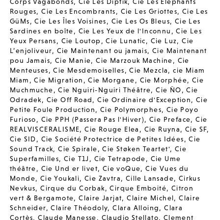
Corps Vagabonds
,
Cie Les Diptik
,
Cie Les Elephants
Rouges
,
Cie Les Encombrants
,
Cie Les Griottes
,
Cie Les
GüMs
,
Cie Les Îles Voisines
,
Cie Les Os Bleus
,
Cie Les
Sardines en boîte
,
Cie Les Yeux de l'Inconnu
,
Cie Les
Yeux Persans
,
Cie Loutop
,
Cie Lunatic
,
Cie Luz
,
Cie
L’enjoliveur
,
Cie Maintenant ou jamais
,
Cie Maintenant
pou Jamais
,
Cie Manie
,
Cie Marzouk Machine
,
Cie
Menteuses
,
Cie Mesdemoiselles
,
Cie Mezcla
,
cie Miam
Miam
,
Cie Migration
,
Cie Morgane
,
Cie Morphée
,
Cie
Muchmuche
,
Cie Nguiri-Nguiri Théâtre
,
Cie ÑO
,
Cie
Odradek
,
Cie Off Road
,
Cie Ordinaire d'Exception
,
Cie
Petite Foule Production
,
Cie Polymorphes
,
Cie Poyo
Furioso
,
Cie PPH (Passera Pas l'Hiver)
,
Cie Preface
,
Cie
REALVISCERALISME
,
Cie Rouge Elea
,
Cie Ruyna
,
Cie SF
,
Cie SID
,
Cie Société Protectrice de Petites Idées
,
Cie
Sound Track
,
Cie Spirale
,
Cie Støken Teartet'
,
Cie
Superfamilles
,
Cie T1J
,
Cie Tetrapode
,
Cie Ume
théâtre
,
Cie Und er livet
,
Cie voQue
,
Cie Vues du
Monde
,
Cie Youkali
,
Cie Zavtra
,
Cille Lansade
,
Cirkus
Nevkus
,
Cirque du Corbak
,
Cirque Emboité
,
Citron
vert & Bergamote
,
Claire Jarjat
,
Claire Michel
,
Claire
Schneider
,
Claire Théodoly
,
Clara Alloing
,
Clara
Cortès
,
Claude Manesse
,
Claudio Stellato
,
Clement