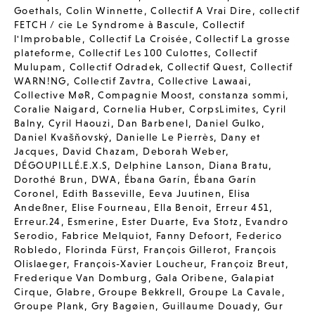
Goethals
,
Colin Winnette
,
Collectif A Vrai Dire
,
collectif
FETCH / cie Le Syndrome à Bascule
,
Collectif
l'Improbable
,
Collectif La Croisée
,
Collectif La grosse
plateforme
,
Collectif Les 100 Culottes
,
Collectif
Mulupam
,
Collectif Odradek
,
Collectif Quest
,
Collectif
WARN!NG
,
Collectif Zavtra
,
Collective Lawaai
,
Collective MøR
,
Compagnie Moost
,
constanza sommi
,
Coralie Naigard
,
Cornelia Huber
,
CorpsLimites
,
Cyril
Balny
,
Cyril Haouzi
,
Dan Barbenel
,
Daniel Gulko
,
Daniel Kvašňovský
,
Danielle Le Pierrès
,
Dany et
Jacques
,
David Chazam
,
Deborah Weber
,
DÉGOUPILLÉ.E.X.S
,
Delphine Lanson
,
Diana Bratu
,
Dorothé Brun
,
DWA
,
Ébana Garín
,
Ébana Garín
Coronel
,
Edith Basseville
,
Eeva Juutinen
,
Elisa
Andeßner
,
Elise Fourneau
,
Ella Benoit
,
Erreur 451
,
Erreur.24
,
Esmerine
,
Ester Duarte
,
Eva Stotz
,
Evandro
Serodio
,
Fabrice Melquiot
,
Fanny Defoort
,
Federico
Robledo
,
Florinda Fürst
,
François Gillerot
,
François
Olislaeger
,
François-Xavier Loucheur
,
Françoiz Breut
,
Frederique Van Domburg
,
Gala Oribene
,
Galapiat
Cirque
,
Glabre
,
Groupe Bekkrell
,
Groupe La Cavale
,
Groupe Plank
,
Gry Bagøien
,
Guillaume Douady
,
Gur