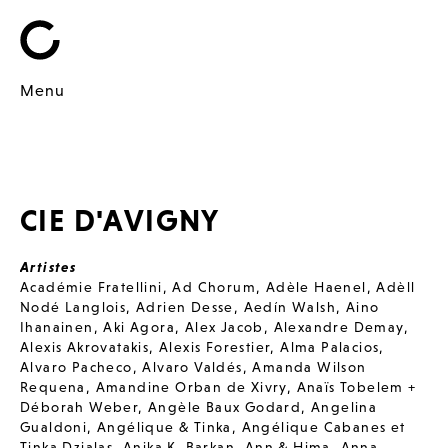
Menu
CIE D'AVIGNY
Artistes
Académie Fratellini
,
Ad Chorum
,
Adèle Haenel
,
Adèll
Nodé Langlois
,
Adrien Desse
,
Aedín Walsh
,
Aino
Ihanainen
,
Aki Agora
,
Alex Jacob
,
Alexandre Demay
,
Alexis Akrovatakis
,
Alexis Forestier
,
Alma Palacios
,
Alvaro Pacheco
,
Alvaro Valdés
,
Amanda Wilson
Requena
,
Amandine Orban de Xivry
,
Anaïs Tobelem +
Déborah Weber
,
Angèle Baux Godard
,
Angelina
Gualdoni
,
Angélique & Tinka
,
Angélique Cabanes et
Tinka Dzialas
,
Anika K. Barkan
,
Ann & Hima
,
Anna