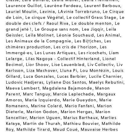
Laurence Guillot
,
Laurène Fardeau
,
Laurent Barboux
,
Lauriel Moulin
,
Lavinia
,
LAvinia Torrebruno
,
Le Cirque
de Loin
,
Le cirque Végétal
,
Le collectif Grass Stage
,
Le
double des clefs / Raoul Riva
,
Le double menton
,
Le
grand jeté !
,
Le Groupe sans nom
,
Lea Jiqqir
,
Leila
Geissler
,
Leïla Molinet
,
Léonie Souchaud
,
Les Animal
,
Les Animaux de la Compagnie
,
Les Bi(t)ches
,
Les
chimères production
,
Les cris de l'horizon
,
Les
Immergé·es
,
Les Lunes Artiques
,
Les ricochets
,
Liam
Lelarge
,
Lilas Nagoya - Collectif Hinterland
,
Lionel
Becimol
,
Lior Shoov
,
Lise Lauenblad
,
Liv Collectiv
,
Liv
Karlsson
,
Liza Machover
,
Lluna Pi
,
Lou Montézin
,
Louis
Gillard
,
Luca Gonzales
,
Lucas Barbier
,
Lucile Charnier
,
Ludovic Hadjeras
,
Lyliane Dos Santos
,
Maelys Rebutini
,
Maeva Lambert
,
Magdalena Bajamonde
,
Manon
Parent
,
Marc Tanguy
,
Marcia Laplechade
,
Margaux
Amoros
,
Maria Izquierdo
,
Marie Gueydon
,
Marie
Romanens
,
Marine Colard
,
Mario Fanfani
,
Marion
Dieterle
,
Marion Godon
,
Marion Hergas
,
Marion
Sancellier
,
Marion Uguen
,
Marius Barthaux
,
Marlies
Kataya
,
Martin de Thurah
,
Mathieu Bouvier
,
Mathilde
Roy
,
Mathilde Tirard
,
Maud Coué
,
Mauvaise Herbes