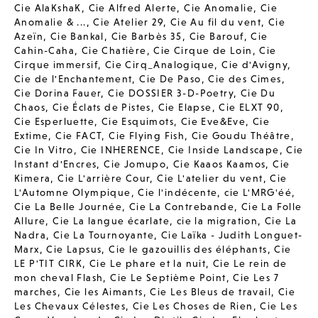
Cie AlaKshaK
,
Cie Alfred Alerte
,
Cie Anomalie
,
Cie
Anomalie & ...
,
Cie Atelier 29
,
Cie Au fil du vent
,
Cie
Azeïn
,
Cie Bankal
,
Cie Barbès 35
,
Cie Barouf
,
Cie
Cahin-Caha
,
Cie Chatière
,
Cie Cirque de Loin
,
Cie
Cirque immersif
,
Cie Cirq_Analogique
,
Cie d'Avigny
,
Cie de l'Enchantement
,
Cie De Paso
,
Cie des Cimes
,
Cie Dorina Fauer
,
Cie DOSSIER 3-D-Poetry
,
Cie Du
Chaos
,
Cie Éclats de Pistes
,
Cie Elapse
,
Cie ELXT 90
,
Cie Esperluette
,
Cie Esquimots
,
Cie Eve&Eve
,
Cie
Extime
,
Cie FACT
,
Cie Flying Fish
,
Cie Goudu Théâtre
,
Cie In Vitro
,
Cie INHERENCE
,
Cie Inside Landscape
,
Cie
Instant d'Encres
,
Cie Jomupo
,
Cie Kaaos Kaamos
,
Cie
Kimera
,
Cie L'arrière Cour
,
Cie L'atelier du vent
,
Cie
L'Automne Olympique
,
Cie l'indécente
,
cie L'MRG'éé
,
Cie La Belle Journée
,
Cie La Contrebande
,
Cie La Folle
Allure
,
Cie La langue écarlate
,
cie la migration
,
Cie La
Nadra
,
Cie La Tournoyante
,
Cie Laïka - Judith Longuet-
Marx
,
Cie Lapsus
,
Cie le gazouillis des éléphants
,
Cie
LE P'TIT CIRK
,
Cie Le phare et la nuit
,
Cie Le rein de
mon cheval Flash
,
Cie Le Septième Point
,
Cie Les 7
marches
,
Cie les Aimants
,
Cie Les Bleus de travail
,
Cie
Les Chevaux Célestes
,
Cie Les Choses de Rien
,
Cie Les