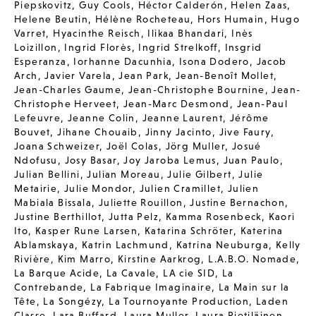
Piepskovitz
,
Guy Cools
,
Héctor Calderón
,
Helen Zaas
,
Helene Beutin
,
Hélène Rocheteau
,
Hors Humain
,
Hugo
Varret
,
Hyacinthe Reisch
,
Ilikaa Bhandari
,
Inès
Loizillon
,
Ingrid Florès
,
Ingrid Strelkoff
,
Insgrid
Esperanza
,
Iorhanne Dacunhia
,
Isona Dodero
,
Jacob
Arch
,
Javier Varela
,
Jean Park
,
Jean-Benoît Mollet
,
Jean-Charles Gaume
,
Jean-Christophe Bournine
,
Jean-
Christophe Herveet
,
Jean-Marc Desmond
,
Jean-Paul
Lefeuvre
,
Jeanne Colin
,
Jeanne Laurent
,
Jérôme
Bouvet
,
Jihane Chouaib
,
Jinny Jacinto
,
Jive Faury
,
Joana Schweizer
,
Joël Colas
,
Jörg Muller
,
Josué
Ndofusu
,
Josy Basar
,
Joy Jaroba Lemus
,
Juan Paulo
,
Julian Bellini
,
Julian Moreau
,
Julie Gilbert
,
Julie
Metairie
,
Julie Mondor
,
Julien Cramillet
,
Julien
Mabiala Bissala
,
Juliette Rouillon
,
Justine Bernachon
,
Justine Berthillot
,
Jutta Pelz
,
Kamma Rosenbeck
,
Kaori
Ito
,
Kasper Rune Larsen
,
Katarina Schröter
,
Katerina
Ablamskaya
,
Katrin Lachmund
,
Katrina Neuburga
,
Kelly
Rivière
,
Kim Marro
,
Kirstine Aarkrog
,
L.A.B.O. Nomade
,
La Barque Acide
,
La Cavale
,
LA cie SID
,
La
Contrebande
,
La Fabrique Imaginaire
,
La Main sur la
Tête
,
La Songézy
,
La Tournoyante Production
,
Laden
Classe
,
Lara Buffard
,
Laura Muller
,
Laura Pietiläinen
,