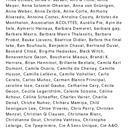
Meyer
,
Anna Solomin-Ohanian
,
Anna von Grünigen
,
Anna Weber
,
Anna Zerbib
,
Anne Corte
,
Anthony
Alvarado
,
Antoine Costes
,
Antoine Cousty
,
Artistes de
Monthelon
,
Association ACOLYTES
,
Aurélia Pie
,
Ayin de
Sela
,
Aymeric Hainaux
,
Barbara Demaret
,
barbara gay
,
Barbara Mavro
,
Barbara Mavro Thalassitis
,
Barbara
Probst
,
Bauke Lievens
,
Béatrice Didier
,
Before the final
take
,
Ben Boufioulx
,
Benjamin Chaval
,
Bertrand Duval
,
Besnard Chloé
,
Birgitte Hedeskov
,
Black Witch
,
Bonaventure Gacon
,
Boucherie Miaoux
,
Brandi K.
Herrera
,
Brian Henninot
,
Brillante Bestiale
,
Camila Karl
Dumont
,
Camila Osorio
,
Camille de Chenay
,
Camille
Husson
,
Camille Lefèvre
,
Camille Voitellier
,
Carlo
Cerato
,
Carlos Muñoz
,
Carmen Blanco Principal
,
caroline loze
,
Cassiel Gaube
,
Catharine Cary
,
Cécile
Gacon
,
Cecilia Lagerström
,
Celeste Solsona
,
Céline
Achour
,
Céline Schaeffer
,
Charles Vairet
,
Charlie
Denat
,
Chiche Nuñez
,
Chiharu Mamiya
,
ChiU
Seongeun Lee
,
Chloé Vivarès
,
Chris Perry
,
Christan
Menzel
,
Christian Q Clausen
,
Christiane Blanc
,
Christianne Gout
,
Christina Vantzou
,
Christophe
Lelarge
,
Cie 7pepinière
,
Cie À Sens Unique
,
Cie A&O
,