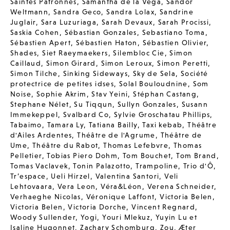
Saintes Patronnes
,
Samantha de la Vega
,
Sandor
Weltmann
,
Sandra Geco
,
Sandra Lolax
,
Sandrine
Juglair
,
Sara Luzuriaga
,
Sarah Devaux
,
Sarah Procissi
,
Saskia Cohen
,
Sébastian Gonzales
,
Sebastiano Toma
,
Sébastien Apert
,
Sébastien Haton
,
Sébastien Olivier
,
Shades
,
Siet Raeymaekers
,
Silembloc Cie
,
Simon
Caillaud
,
Simon Girard
,
Simon Leroux
,
Simon Peretti
,
Simon Tilche
,
Sinking Sideways
,
Sky de Sela
,
Société
protectrice de petites idses
,
Solal Bouloudnine
,
Som
Noise
,
Sophie Akrim
,
Stav Yeini
,
Stéphan Castang
,
Stephane Nélet
,
Su Tiqqun
,
Sullyn Gonzales
,
Susann
Immekeppel
,
Svalbard Co
,
Sylvie Groschatau Phillips
,
Tabaimo
,
Tamara Ly
,
Tatiana Bailly
,
Taxi kebab
,
Théâtre
d'Ailes Ardentes
,
Théâtre de l'Agrume
,
Théâtre de
Ume
,
Théâtre du Rabot
,
Thomas Lefebvre
,
Thomas
Pelletier
,
Tobias Piero Dohm
,
Tom Bouchet
,
Tom Brand
,
Tomas Vaclavek
,
Tonin Palazotto
,
Trampoline
,
Trio d'Ô
,
Tr’espace
,
Ueli Hirzel
,
Valentina Santori
,
Veli
Lehtovaara
,
Vera Leon
,
Véra&Léon
,
Verena Schneider
,
Verhaeghe Nicolas
,
Véronique Laffont
,
Victoria Belen
,
Victoria Belen
,
Victoria Dorche
,
Vincent Regnard
,
Woody Sullender
,
Yogi
,
Youri Mlekuz
,
Yuyin Lu et
Isaline Hugonnet
,
Zachary Schomburg
,
Zou
,
Æter