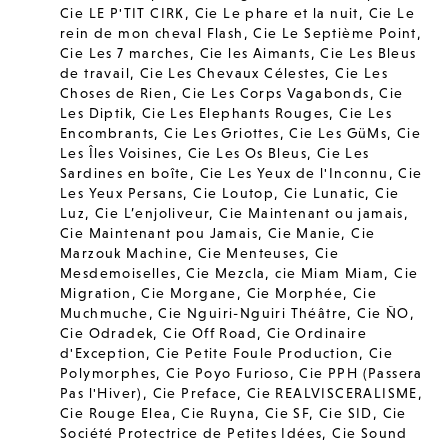
Cie LE P'TIT CIRK
,
Cie Le phare et la nuit
,
Cie Le
rein de mon cheval Flash
,
Cie Le Septième Point
,
Cie Les 7 marches
,
Cie les Aimants
,
Cie Les Bleus
de travail
,
Cie Les Chevaux Célestes
,
Cie Les
Choses de Rien
,
Cie Les Corps Vagabonds
,
Cie
Les Diptik
,
Cie Les Elephants Rouges
,
Cie Les
Encombrants
,
Cie Les Griottes
,
Cie Les GüMs
,
Cie
Les Îles Voisines
,
Cie Les Os Bleus
,
Cie Les
Sardines en boîte
,
Cie Les Yeux de l'Inconnu
,
Cie
Les Yeux Persans
,
Cie Loutop
,
Cie Lunatic
,
Cie
Luz
,
Cie L’enjoliveur
,
Cie Maintenant ou jamais
,
Cie Maintenant pou Jamais
,
Cie Manie
,
Cie
Marzouk Machine
,
Cie Menteuses
,
Cie
Mesdemoiselles
,
Cie Mezcla
,
cie Miam Miam
,
Cie
Migration
,
Cie Morgane
,
Cie Morphée
,
Cie
Muchmuche
,
Cie Nguiri-Nguiri Théâtre
,
Cie ÑO
,
Cie Odradek
,
Cie Off Road
,
Cie Ordinaire
d'Exception
,
Cie Petite Foule Production
,
Cie
Polymorphes
,
Cie Poyo Furioso
,
Cie PPH (Passera
Pas l'Hiver)
,
Cie Preface
,
Cie REALVISCERALISME
,
Cie Rouge Elea
,
Cie Ruyna
,
Cie SF
,
Cie SID
,
Cie
Société Protectrice de Petites Idées
,
Cie Sound