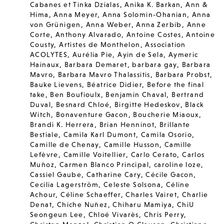
Cabanes et Tinka Dzialas
,
Anika K. Barkan
,
Ann &
Hima
,
Anna Meyer
,
Anna Solomin-Ohanian
,
Anna
von Grünigen
,
Anna Weber
,
Anna Zerbib
,
Anne
Corte
,
Anthony Alvarado
,
Antoine Costes
,
Antoine
Cousty
,
Artistes de Monthelon
,
Association
ACOLYTES
,
Aurélia Pie
,
Ayin de Sela
,
Aymeric
Hainaux
,
Barbara Demaret
,
barbara gay
,
Barbara
Mavro
,
Barbara Mavro Thalassitis
,
Barbara Probst
,
Bauke Lievens
,
Béatrice Didier
,
Before the final
take
,
Ben Boufioulx
,
Benjamin Chaval
,
Bertrand
Duval
,
Besnard Chloé
,
Birgitte Hedeskov
,
Black
Witch
,
Bonaventure Gacon
,
Boucherie Miaoux
,
Brandi K. Herrera
,
Brian Henninot
,
Brillante
Bestiale
,
Camila Karl Dumont
,
Camila Osorio
,
Camille de Chenay
,
Camille Husson
,
Camille
Lefèvre
,
Camille Voitellier
,
Carlo Cerato
,
Carlos
Muñoz
,
Carmen Blanco Principal
,
caroline loze
,
Cassiel Gaube
,
Catharine Cary
,
Cécile Gacon
,
Cecilia Lagerström
,
Celeste Solsona
,
Céline
Achour
,
Céline Schaeffer
,
Charles Vairet
,
Charlie
Denat
,
Chiche Nuñez
,
Chiharu Mamiya
,
ChiU
Seongeun Lee
,
Chloé Vivarès
,
Chris Perry
,