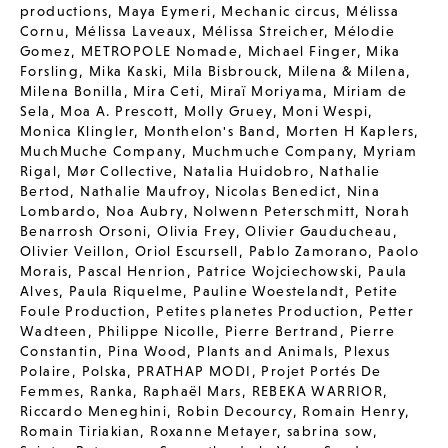
productions
,
Maya Eymeri
,
Mechanic circus
,
Mélissa
Cornu
,
Mélissa Laveaux
,
Mélissa Streicher
,
Mélodie
Gomez
,
METROPOLE Nomade
,
Michael Finger
,
Mika
Forsling
,
Mika Kaski
,
Mila Bisbrouck
,
Milena & Milena
,
Milena Bonilla
,
Mira Ceti
,
Miraï Moriyama
,
Miriam de
Sela
,
Moa A. Prescott
,
Molly Gruey
,
Moni Wespi
,
Monica Klingler
,
Monthelon's Band
,
Morten H Kaplers
,
MuchMuche Company
,
Muchmuche Company
,
Myriam
Rigal
,
Mør Collective
,
Natalia Huidobro
,
Nathalie
Bertod
,
Nathalie Maufroy
,
Nicolas Benedict
,
Nina
Lombardo
,
Noa Aubry
,
Nolwenn Peterschmitt
,
Norah
Benarrosh Orsoni
,
Olivia Frey
,
Olivier Gauducheau
,
Olivier Veillon
,
Oriol Escursell
,
Pablo Zamorano
,
Paolo
Morais
,
Pascal Henrion
,
Patrice Wojciechowski
,
Paula
Alves
,
Paula Riquelme
,
Pauline Woestelandt
,
Petite
Foule Production
,
Petites planetes Production
,
Petter
Wadteen
,
Philippe Nicolle
,
Pierre Bertrand
,
Pierre
Constantin
,
Pina Wood
,
Plants and Animals
,
Plexus
Polaire
,
Polska
,
PRATHAP MODI
,
Projet Portés De
Femmes
,
Ranka
,
Raphaël Mars
,
REBEKA WARRIOR
,
Riccardo Meneghini
,
Robin Decourcy
,
Romain Henry
,
Romain Tiriakian
,
Roxanne Metayer
,
sabrina sow
,