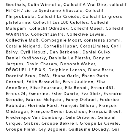
Goethals
,
Colin Winnette
,
Collectif A Vrai Dire
,
collectif
FETCH / cie Le Syndrome à Bascule
,
Collectif
l'Improbable
,
Collectif La Croisée
,
Collectif La grosse
plateforme
,
Collectif Les 100 Culottes
,
Collectif
Mulupam
,
Collectif Odradek
,
Collectif Quest
,
Collectif
WARN!NG
,
Collectif Zavtra
,
Collective Lawaai
,
Collective MøR
,
Compagnie Moost
,
constanza sommi
,
Coralie Naigard
,
Cornelia Huber
,
CorpsLimites
,
Cyril
Balny
,
Cyril Haouzi
,
Dan Barbenel
,
Daniel Gulko
,
Daniel Kvašňovský
,
Danielle Le Pierrès
,
Dany et
Jacques
,
David Chazam
,
Deborah Weber
,
DÉGOUPILLÉ.E.X.S
,
Delphine Lanson
,
Diana Bratu
,
Dorothé Brun
,
DWA
,
Ébana Garín
,
Ébana Garín
Coronel
,
Edith Basseville
,
Eeva Juutinen
,
Elisa
Andeßner
,
Elise Fourneau
,
Ella Benoit
,
Erreur 451
,
Erreur.24
,
Esmerine
,
Ester Duarte
,
Eva Stotz
,
Evandro
Serodio
,
Fabrice Melquiot
,
Fanny Defoort
,
Federico
Robledo
,
Florinda Fürst
,
François Gillerot
,
François
Olislaeger
,
François-Xavier Loucheur
,
Françoiz Breut
,
Frederique Van Domburg
,
Gala Oribene
,
Galapiat
Cirque
,
Glabre
,
Groupe Bekkrell
,
Groupe La Cavale
,
Groupe Plank
,
Gry Bagøien
,
Guillaume Douady
,
Gur