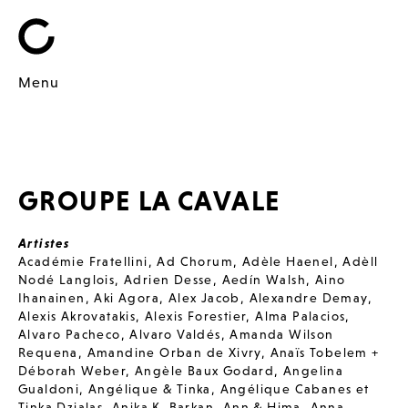
Menu
GROUPE LA CAVALE
Artistes
Académie Fratellini
,
Ad Chorum
,
Adèle Haenel
,
Adèll
Nodé Langlois
,
Adrien Desse
,
Aedín Walsh
,
Aino
Ihanainen
,
Aki Agora
,
Alex Jacob
,
Alexandre Demay
,
Alexis Akrovatakis
,
Alexis Forestier
,
Alma Palacios
,
Alvaro Pacheco
,
Alvaro Valdés
,
Amanda Wilson
Requena
,
Amandine Orban de Xivry
,
Anaïs Tobelem +
Déborah Weber
,
Angèle Baux Godard
,
Angelina
Gualdoni
,
Angélique & Tinka
,
Angélique Cabanes et
Tinka Dzialas
,
Anika K. Barkan
,
Ann & Hima
,
Anna