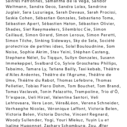
Saintes Patronnes
,
Samantha de la Vega
,
Sandor
Weltmann
,
Sandra Geco
,
Sandra Lolax
,
Sandrine
Juglair
,
Sara Luzuriaga
,
Sarah Devaux
,
Sarah Procissi
,
Saskia Cohen
,
Sébastian Gonzales
,
Sebastiano Toma
,
Sébastien Apert
,
Sébastien Haton
,
Sébastien Olivier
,
Shades
,
Siet Raeymaekers
,
Silembloc Cie
,
Simon
Caillaud
,
Simon Girard
,
Simon Leroux
,
Simon Peretti
,
Simon Tilche
,
Sinking Sideways
,
Sky de Sela
,
Société
protectrice de petites idses
,
Solal Bouloudnine
,
Som
Noise
,
Sophie Akrim
,
Stav Yeini
,
Stéphan Castang
,
Stephane Nélet
,
Su Tiqqun
,
Sullyn Gonzales
,
Susann
Immekeppel
,
Svalbard Co
,
Sylvie Groschatau Phillips
,
Tabaimo
,
Tamara Ly
,
Tatiana Bailly
,
Taxi kebab
,
Théâtre
d'Ailes Ardentes
,
Théâtre de l'Agrume
,
Théâtre de
Ume
,
Théâtre du Rabot
,
Thomas Lefebvre
,
Thomas
Pelletier
,
Tobias Piero Dohm
,
Tom Bouchet
,
Tom Brand
,
Tomas Vaclavek
,
Tonin Palazotto
,
Trampoline
,
Trio d'Ô
,
Tr’espace
,
Ueli Hirzel
,
Valentina Santori
,
Veli
Lehtovaara
,
Vera Leon
,
Véra&Léon
,
Verena Schneider
,
Verhaeghe Nicolas
,
Véronique Laffont
,
Victoria Belen
,
Victoria Belen
,
Victoria Dorche
,
Vincent Regnard
,
Woody Sullender
,
Yogi
,
Youri Mlekuz
,
Yuyin Lu et
Isaline Hugonnet
,
Zachary Schomburg
,
Zou
,
Æter