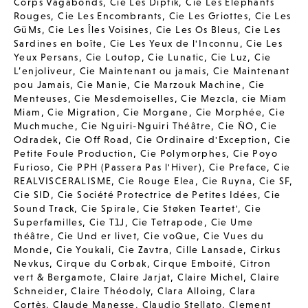
Corps Vagabonds
,
Cie Les Diptik
,
Cie Les Elephants
Rouges
,
Cie Les Encombrants
,
Cie Les Griottes
,
Cie Les
GüMs
,
Cie Les Îles Voisines
,
Cie Les Os Bleus
,
Cie Les
Sardines en boîte
,
Cie Les Yeux de l'Inconnu
,
Cie Les
Yeux Persans
,
Cie Loutop
,
Cie Lunatic
,
Cie Luz
,
Cie
L’enjoliveur
,
Cie Maintenant ou jamais
,
Cie Maintenant
pou Jamais
,
Cie Manie
,
Cie Marzouk Machine
,
Cie
Menteuses
,
Cie Mesdemoiselles
,
Cie Mezcla
,
cie Miam
Miam
,
Cie Migration
,
Cie Morgane
,
Cie Morphée
,
Cie
Muchmuche
,
Cie Nguiri-Nguiri Théâtre
,
Cie ÑO
,
Cie
Odradek
,
Cie Off Road
,
Cie Ordinaire d'Exception
,
Cie
Petite Foule Production
,
Cie Polymorphes
,
Cie Poyo
Furioso
,
Cie PPH (Passera Pas l'Hiver)
,
Cie Preface
,
Cie
REALVISCERALISME
,
Cie Rouge Elea
,
Cie Ruyna
,
Cie SF
,
Cie SID
,
Cie Société Protectrice de Petites Idées
,
Cie
Sound Track
,
Cie Spirale
,
Cie Støken Teartet'
,
Cie
Superfamilles
,
Cie T1J
,
Cie Tetrapode
,
Cie Ume
théâtre
,
Cie Und er livet
,
Cie voQue
,
Cie Vues du
Monde
,
Cie Youkali
,
Cie Zavtra
,
Cille Lansade
,
Cirkus
Nevkus
,
Cirque du Corbak
,
Cirque Emboité
,
Citron
vert & Bergamote
,
Claire Jarjat
,
Claire Michel
,
Claire
Schneider
,
Claire Théodoly
,
Clara Alloing
,
Clara
Cortès
,
Claude Manesse
,
Claudio Stellato
,
Clement