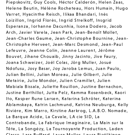
Piepskovitz
,
Guy Cools
,
Héctor Calderón
,
Helen Zaas
,
Helene Beutin
,
Hélène Rocheteau
,
Hors Humain
,
Hugo
Varret
,
Hyacinthe Reisch
,
Ilikaa Bhandari
,
Inès
Loizillon
,
Ingrid Florès
,
Ingrid Strelkoff
,
Insgrid
Esperanza
,
Iorhanne Dacunhia
,
Isona Dodero
,
Jacob
Arch
,
Javier Varela
,
Jean Park
,
Jean-Benoît Mollet
,
Jean-Charles Gaume
,
Jean-Christophe Bournine
,
Jean-
Christophe Herveet
,
Jean-Marc Desmond
,
Jean-Paul
Lefeuvre
,
Jeanne Colin
,
Jeanne Laurent
,
Jérôme
Bouvet
,
Jihane Chouaib
,
Jinny Jacinto
,
Jive Faury
,
Joana Schweizer
,
Joël Colas
,
Jörg Muller
,
Josué
Ndofusu
,
Josy Basar
,
Joy Jaroba Lemus
,
Juan Paulo
,
Julian Bellini
,
Julian Moreau
,
Julie Gilbert
,
Julie
Metairie
,
Julie Mondor
,
Julien Cramillet
,
Julien
Mabiala Bissala
,
Juliette Rouillon
,
Justine Bernachon
,
Justine Berthillot
,
Jutta Pelz
,
Kamma Rosenbeck
,
Kaori
Ito
,
Kasper Rune Larsen
,
Katarina Schröter
,
Katerina
Ablamskaya
,
Katrin Lachmund
,
Katrina Neuburga
,
Kelly
Rivière
,
Kim Marro
,
Kirstine Aarkrog
,
L.A.B.O. Nomade
,
La Barque Acide
,
La Cavale
,
LA cie SID
,
La
Contrebande
,
La Fabrique Imaginaire
,
La Main sur la
Tête
,
La Songézy
,
La Tournoyante Production
,
Laden
Classe
,
Lara Buffard
,
Laura Muller
,
Laura Pietiläinen
,