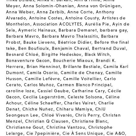
Meyer
,
Anna Solomin-Ohanian
,
Anna von Grünigen
,
Anna Weber
,
Anna Zerbib
,
Anne Corte
,
Anthony
Alvarado
,
Antoine Costes
,
Antoine Cousty
,
Artistes de
Monthelon
,
Association ACOLYTES
,
Aurélia Pie
,
Ayin de
Sela
,
Aymeric Hainaux
,
Barbara Demaret
,
barbara gay
,
Barbara Mavro
,
Barbara Mavro Thalassitis
,
Barbara
Probst
,
Bauke Lievens
,
Béatrice Didier
,
Before the final
take
,
Ben Boufioulx
,
Benjamin Chaval
,
Bertrand Duval
,
Besnard Chloé
,
Birgitte Hedeskov
,
Black Witch
,
Bonaventure Gacon
,
Boucherie Miaoux
,
Brandi K.
Herrera
,
Brian Henninot
,
Brillante Bestiale
,
Camila Karl
Dumont
,
Camila Osorio
,
Camille de Chenay
,
Camille
Husson
,
Camille Lefèvre
,
Camille Voitellier
,
Carlo
Cerato
,
Carlos Muñoz
,
Carmen Blanco Principal
,
caroline loze
,
Cassiel Gaube
,
Catharine Cary
,
Cécile
Gacon
,
Cecilia Lagerström
,
Celeste Solsona
,
Céline
Achour
,
Céline Schaeffer
,
Charles Vairet
,
Charlie
Denat
,
Chiche Nuñez
,
Chiharu Mamiya
,
ChiU
Seongeun Lee
,
Chloé Vivarès
,
Chris Perry
,
Christan
Menzel
,
Christian Q Clausen
,
Christiane Blanc
,
Christianne Gout
,
Christina Vantzou
,
Christophe
Lelarge
,
Cie 7pepinière
,
Cie À Sens Unique
,
Cie A&O
,