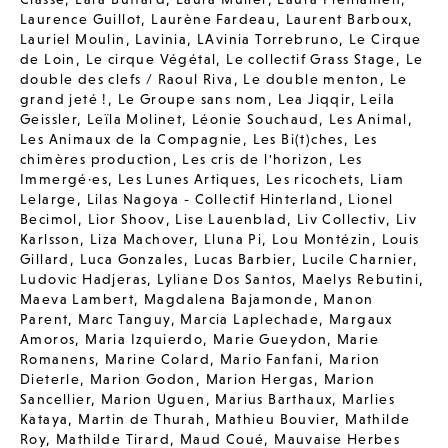
Laurence Guillot
,
Laurène Fardeau
,
Laurent Barboux
,
Lauriel Moulin
,
Lavinia
,
LAvinia Torrebruno
,
Le Cirque
de Loin
,
Le cirque Végétal
,
Le collectif Grass Stage
,
Le
double des clefs / Raoul Riva
,
Le double menton
,
Le
grand jeté !
,
Le Groupe sans nom
,
Lea Jiqqir
,
Leila
Geissler
,
Leïla Molinet
,
Léonie Souchaud
,
Les Animal
,
Les Animaux de la Compagnie
,
Les Bi(t)ches
,
Les
chimères production
,
Les cris de l'horizon
,
Les
Immergé·es
,
Les Lunes Artiques
,
Les ricochets
,
Liam
Lelarge
,
Lilas Nagoya - Collectif Hinterland
,
Lionel
Becimol
,
Lior Shoov
,
Lise Lauenblad
,
Liv Collectiv
,
Liv
Karlsson
,
Liza Machover
,
Lluna Pi
,
Lou Montézin
,
Louis
Gillard
,
Luca Gonzales
,
Lucas Barbier
,
Lucile Charnier
,
Ludovic Hadjeras
,
Lyliane Dos Santos
,
Maelys Rebutini
,
Maeva Lambert
,
Magdalena Bajamonde
,
Manon
Parent
,
Marc Tanguy
,
Marcia Laplechade
,
Margaux
Amoros
,
Maria Izquierdo
,
Marie Gueydon
,
Marie
Romanens
,
Marine Colard
,
Mario Fanfani
,
Marion
Dieterle
,
Marion Godon
,
Marion Hergas
,
Marion
Sancellier
,
Marion Uguen
,
Marius Barthaux
,
Marlies
Kataya
,
Martin de Thurah
,
Mathieu Bouvier
,
Mathilde
Roy
,
Mathilde Tirard
,
Maud Coué
,
Mauvaise Herbes