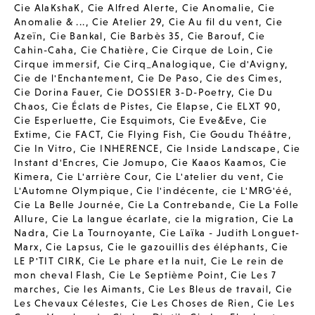
Cie AlaKshaK
,
Cie Alfred Alerte
,
Cie Anomalie
,
Cie
Anomalie & ...
,
Cie Atelier 29
,
Cie Au fil du vent
,
Cie
Azeïn
,
Cie Bankal
,
Cie Barbès 35
,
Cie Barouf
,
Cie
Cahin-Caha
,
Cie Chatière
,
Cie Cirque de Loin
,
Cie
Cirque immersif
,
Cie Cirq_Analogique
,
Cie d'Avigny
,
Cie de l'Enchantement
,
Cie De Paso
,
Cie des Cimes
,
Cie Dorina Fauer
,
Cie DOSSIER 3-D-Poetry
,
Cie Du
Chaos
,
Cie Éclats de Pistes
,
Cie Elapse
,
Cie ELXT 90
,
Cie Esperluette
,
Cie Esquimots
,
Cie Eve&Eve
,
Cie
Extime
,
Cie FACT
,
Cie Flying Fish
,
Cie Goudu Théâtre
,
Cie In Vitro
,
Cie INHERENCE
,
Cie Inside Landscape
,
Cie
Instant d'Encres
,
Cie Jomupo
,
Cie Kaaos Kaamos
,
Cie
Kimera
,
Cie L'arrière Cour
,
Cie L'atelier du vent
,
Cie
L'Automne Olympique
,
Cie l'indécente
,
cie L'MRG'éé
,
Cie La Belle Journée
,
Cie La Contrebande
,
Cie La Folle
Allure
,
Cie La langue écarlate
,
cie la migration
,
Cie La
Nadra
,
Cie La Tournoyante
,
Cie Laïka - Judith Longuet-
Marx
,
Cie Lapsus
,
Cie le gazouillis des éléphants
,
Cie
LE P'TIT CIRK
,
Cie Le phare et la nuit
,
Cie Le rein de
mon cheval Flash
,
Cie Le Septième Point
,
Cie Les 7
marches
,
Cie les Aimants
,
Cie Les Bleus de travail
,
Cie
Les Chevaux Célestes
,
Cie Les Choses de Rien
,
Cie Les