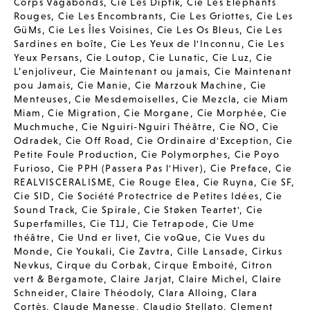
Corps Vagabonds
,
Cie Les Diptik
,
Cie Les Elephants
Rouges
,
Cie Les Encombrants
,
Cie Les Griottes
,
Cie Les
GüMs
,
Cie Les Îles Voisines
,
Cie Les Os Bleus
,
Cie Les
Sardines en boîte
,
Cie Les Yeux de l'Inconnu
,
Cie Les
Yeux Persans
,
Cie Loutop
,
Cie Lunatic
,
Cie Luz
,
Cie
L’enjoliveur
,
Cie Maintenant ou jamais
,
Cie Maintenant
pou Jamais
,
Cie Manie
,
Cie Marzouk Machine
,
Cie
Menteuses
,
Cie Mesdemoiselles
,
Cie Mezcla
,
cie Miam
Miam
,
Cie Migration
,
Cie Morgane
,
Cie Morphée
,
Cie
Muchmuche
,
Cie Nguiri-Nguiri Théâtre
,
Cie ÑO
,
Cie
Odradek
,
Cie Off Road
,
Cie Ordinaire d'Exception
,
Cie
Petite Foule Production
,
Cie Polymorphes
,
Cie Poyo
Furioso
,
Cie PPH (Passera Pas l'Hiver)
,
Cie Preface
,
Cie
REALVISCERALISME
,
Cie Rouge Elea
,
Cie Ruyna
,
Cie SF
,
Cie SID
,
Cie Société Protectrice de Petites Idées
,
Cie
Sound Track
,
Cie Spirale
,
Cie Støken Teartet'
,
Cie
Superfamilles
,
Cie T1J
,
Cie Tetrapode
,
Cie Ume
théâtre
,
Cie Und er livet
,
Cie voQue
,
Cie Vues du
Monde
,
Cie Youkali
,
Cie Zavtra
,
Cille Lansade
,
Cirkus
Nevkus
,
Cirque du Corbak
,
Cirque Emboité
,
Citron
vert & Bergamote
,
Claire Jarjat
,
Claire Michel
,
Claire
Schneider
,
Claire Théodoly
,
Clara Alloing
,
Clara
Cortès
,
Claude Manesse
,
Claudio Stellato
,
Clement