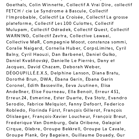
Goethals
,
Colin Winnette
,
Collectif A Vrai Dire
,
collectif
FETCH / cie Le Syndrome à Bascule
,
Collectif
l'Improbable
,
Collectif La Croisée
,
Collectif La grosse
plateforme
,
Collectif Les 100 Culottes
,
Collectif
Mulupam
,
Collectif Odradek
,
Collectif Quest
,
Collectif
WARN!NG
,
Collectif Zavtra
,
Collective Lawaai
,
Collective MøR
,
Compagnie Moost
,
constanza sommi
,
Coralie Naigard
,
Cornelia Huber
,
CorpsLimites
,
Cyril
Balny
,
Cyril Haouzi
,
Dan Barbenel
,
Daniel Gulko
,
Daniel Kvašňovský
,
Danielle Le Pierrès
,
Dany et
Jacques
,
David Chazam
,
Deborah Weber
,
DÉGOUPILLÉ.E.X.S
,
Delphine Lanson
,
Diana Bratu
,
Dorothé Brun
,
DWA
,
Ébana Garín
,
Ébana Garín
Coronel
,
Edith Basseville
,
Eeva Juutinen
,
Elisa
Andeßner
,
Elise Fourneau
,
Ella Benoit
,
Erreur 451
,
Erreur.24
,
Esmerine
,
Ester Duarte
,
Eva Stotz
,
Evandro
Serodio
,
Fabrice Melquiot
,
Fanny Defoort
,
Federico
Robledo
,
Florinda Fürst
,
François Gillerot
,
François
Olislaeger
,
François-Xavier Loucheur
,
Françoiz Breut
,
Frederique Van Domburg
,
Gala Oribene
,
Galapiat
Cirque
,
Glabre
,
Groupe Bekkrell
,
Groupe La Cavale
,
Groupe Plank
,
Gry Bagøien
,
Guillaume Douady
,
Gur