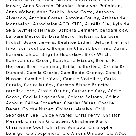
Meyer
,
Anna Solomin-Ohanian
,
Anna von Grünigen
,
Anna Weber
,
Anna Zerbib
,
Anne Corte
,
Anthony
Alvarado
,
Antoine Costes
,
Antoine Cousty
,
Artistes de
Monthelon
,
Association ACOLYTES
,
Aurélia Pie
,
Ayin de
Sela
,
Aymeric Hainaux
,
Barbara Demaret
,
barbara gay
,
Barbara Mavro
,
Barbara Mavro Thalassitis
,
Barbara
Probst
,
Bauke Lievens
,
Béatrice Didier
,
Before the final
take
,
Ben Boufioulx
,
Benjamin Chaval
,
Bertrand Duval
,
Besnard Chloé
,
Birgitte Hedeskov
,
Black Witch
,
Bonaventure Gacon
,
Boucherie Miaoux
,
Brandi K.
Herrera
,
Brian Henninot
,
Brillante Bestiale
,
Camila Karl
Dumont
,
Camila Osorio
,
Camille de Chenay
,
Camille
Husson
,
Camille Lefèvre
,
Camille Voitellier
,
Carlo
Cerato
,
Carlos Muñoz
,
Carmen Blanco Principal
,
caroline loze
,
Cassiel Gaube
,
Catharine Cary
,
Cécile
Gacon
,
Cecilia Lagerström
,
Celeste Solsona
,
Céline
Achour
,
Céline Schaeffer
,
Charles Vairet
,
Charlie
Denat
,
Chiche Nuñez
,
Chiharu Mamiya
,
ChiU
Seongeun Lee
,
Chloé Vivarès
,
Chris Perry
,
Christan
Menzel
,
Christian Q Clausen
,
Christiane Blanc
,
Christianne Gout
,
Christina Vantzou
,
Christophe
Lelarge
,
Cie 7pepinière
,
Cie À Sens Unique
,
Cie A&O
,