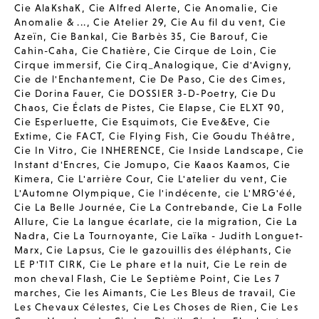
Cie AlaKshaK
,
Cie Alfred Alerte
,
Cie Anomalie
,
Cie
Anomalie & ...
,
Cie Atelier 29
,
Cie Au fil du vent
,
Cie
Azeïn
,
Cie Bankal
,
Cie Barbès 35
,
Cie Barouf
,
Cie
Cahin-Caha
,
Cie Chatière
,
Cie Cirque de Loin
,
Cie
Cirque immersif
,
Cie Cirq_Analogique
,
Cie d'Avigny
,
Cie de l'Enchantement
,
Cie De Paso
,
Cie des Cimes
,
Cie Dorina Fauer
,
Cie DOSSIER 3-D-Poetry
,
Cie Du
Chaos
,
Cie Éclats de Pistes
,
Cie Elapse
,
Cie ELXT 90
,
Cie Esperluette
,
Cie Esquimots
,
Cie Eve&Eve
,
Cie
Extime
,
Cie FACT
,
Cie Flying Fish
,
Cie Goudu Théâtre
,
Cie In Vitro
,
Cie INHERENCE
,
Cie Inside Landscape
,
Cie
Instant d'Encres
,
Cie Jomupo
,
Cie Kaaos Kaamos
,
Cie
Kimera
,
Cie L'arrière Cour
,
Cie L'atelier du vent
,
Cie
L'Automne Olympique
,
Cie l'indécente
,
cie L'MRG'éé
,
Cie La Belle Journée
,
Cie La Contrebande
,
Cie La Folle
Allure
,
Cie La langue écarlate
,
cie la migration
,
Cie La
Nadra
,
Cie La Tournoyante
,
Cie Laïka - Judith Longuet-
Marx
,
Cie Lapsus
,
Cie le gazouillis des éléphants
,
Cie
LE P'TIT CIRK
,
Cie Le phare et la nuit
,
Cie Le rein de
mon cheval Flash
,
Cie Le Septième Point
,
Cie Les 7
marches
,
Cie les Aimants
,
Cie Les Bleus de travail
,
Cie
Les Chevaux Célestes
,
Cie Les Choses de Rien
,
Cie Les