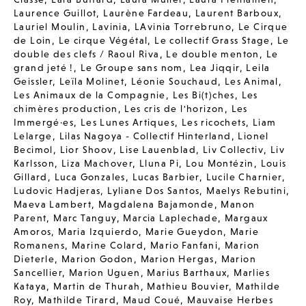
Laurence Guillot
,
Laurène Fardeau
,
Laurent Barboux
,
Lauriel Moulin
,
Lavinia
,
LAvinia Torrebruno
,
Le Cirque
de Loin
,
Le cirque Végétal
,
Le collectif Grass Stage
,
Le
double des clefs / Raoul Riva
,
Le double menton
,
Le
grand jeté !
,
Le Groupe sans nom
,
Lea Jiqqir
,
Leila
Geissler
,
Leïla Molinet
,
Léonie Souchaud
,
Les Animal
,
Les Animaux de la Compagnie
,
Les Bi(t)ches
,
Les
chimères production
,
Les cris de l'horizon
,
Les
Immergé·es
,
Les Lunes Artiques
,
Les ricochets
,
Liam
Lelarge
,
Lilas Nagoya - Collectif Hinterland
,
Lionel
Becimol
,
Lior Shoov
,
Lise Lauenblad
,
Liv Collectiv
,
Liv
Karlsson
,
Liza Machover
,
Lluna Pi
,
Lou Montézin
,
Louis
Gillard
,
Luca Gonzales
,
Lucas Barbier
,
Lucile Charnier
,
Ludovic Hadjeras
,
Lyliane Dos Santos
,
Maelys Rebutini
,
Maeva Lambert
,
Magdalena Bajamonde
,
Manon
Parent
,
Marc Tanguy
,
Marcia Laplechade
,
Margaux
Amoros
,
Maria Izquierdo
,
Marie Gueydon
,
Marie
Romanens
,
Marine Colard
,
Mario Fanfani
,
Marion
Dieterle
,
Marion Godon
,
Marion Hergas
,
Marion
Sancellier
,
Marion Uguen
,
Marius Barthaux
,
Marlies
Kataya
,
Martin de Thurah
,
Mathieu Bouvier
,
Mathilde
Roy
,
Mathilde Tirard
,
Maud Coué
,
Mauvaise Herbes