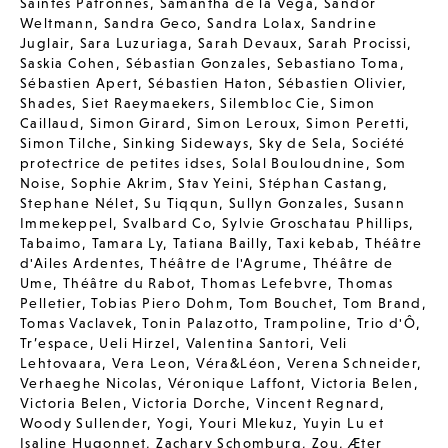
Saintes Patronnes
,
Samantha de la Vega
,
Sandor
Weltmann
,
Sandra Geco
,
Sandra Lolax
,
Sandrine
Juglair
,
Sara Luzuriaga
,
Sarah Devaux
,
Sarah Procissi
,
Saskia Cohen
,
Sébastian Gonzales
,
Sebastiano Toma
,
Sébastien Apert
,
Sébastien Haton
,
Sébastien Olivier
,
Shades
,
Siet Raeymaekers
,
Silembloc Cie
,
Simon
Caillaud
,
Simon Girard
,
Simon Leroux
,
Simon Peretti
,
Simon Tilche
,
Sinking Sideways
,
Sky de Sela
,
Société
protectrice de petites idses
,
Solal Bouloudnine
,
Som
Noise
,
Sophie Akrim
,
Stav Yeini
,
Stéphan Castang
,
Stephane Nélet
,
Su Tiqqun
,
Sullyn Gonzales
,
Susann
Immekeppel
,
Svalbard Co
,
Sylvie Groschatau Phillips
,
Tabaimo
,
Tamara Ly
,
Tatiana Bailly
,
Taxi kebab
,
Théâtre
d'Ailes Ardentes
,
Théâtre de l'Agrume
,
Théâtre de
Ume
,
Théâtre du Rabot
,
Thomas Lefebvre
,
Thomas
Pelletier
,
Tobias Piero Dohm
,
Tom Bouchet
,
Tom Brand
,
Tomas Vaclavek
,
Tonin Palazotto
,
Trampoline
,
Trio d'Ô
,
Tr’espace
,
Ueli Hirzel
,
Valentina Santori
,
Veli
Lehtovaara
,
Vera Leon
,
Véra&Léon
,
Verena Schneider
,
Verhaeghe Nicolas
,
Véronique Laffont
,
Victoria Belen
,
Victoria Belen
,
Victoria Dorche
,
Vincent Regnard
,
Woody Sullender
,
Yogi
,
Youri Mlekuz
,
Yuyin Lu et
Isaline Hugonnet
,
Zachary Schomburg
,
Zou
,
Æter