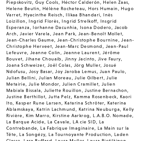
Piepskovitz
,
Guy Cools
,
Héctor Calderón
,
Helen Zaas
,
Helene Beutin
,
Hélène Rocheteau
,
Hors Humain
,
Hugo
Varret
,
Hyacinthe Reisch
,
Ilikaa Bhandari
,
Inès
Loizillon
,
Ingrid Florès
,
Ingrid Strelkoff
,
Insgrid
Esperanza
,
Iorhanne Dacunhia
,
Isona Dodero
,
Jacob
Arch
,
Javier Varela
,
Jean Park
,
Jean-Benoît Mollet
,
Jean-Charles Gaume
,
Jean-Christophe Bournine
,
Jean-
Christophe Herveet
,
Jean-Marc Desmond
,
Jean-Paul
Lefeuvre
,
Jeanne Colin
,
Jeanne Laurent
,
Jérôme
Bouvet
,
Jihane Chouaib
,
Jinny Jacinto
,
Jive Faury
,
Joana Schweizer
,
Joël Colas
,
Jörg Muller
,
Josué
Ndofusu
,
Josy Basar
,
Joy Jaroba Lemus
,
Juan Paulo
,
Julian Bellini
,
Julian Moreau
,
Julie Gilbert
,
Julie
Metairie
,
Julie Mondor
,
Julien Cramillet
,
Julien
Mabiala Bissala
,
Juliette Rouillon
,
Justine Bernachon
,
Justine Berthillot
,
Jutta Pelz
,
Kamma Rosenbeck
,
Kaori
Ito
,
Kasper Rune Larsen
,
Katarina Schröter
,
Katerina
Ablamskaya
,
Katrin Lachmund
,
Katrina Neuburga
,
Kelly
Rivière
,
Kim Marro
,
Kirstine Aarkrog
,
L.A.B.O. Nomade
,
La Barque Acide
,
La Cavale
,
LA cie SID
,
La
Contrebande
,
La Fabrique Imaginaire
,
La Main sur la
Tête
,
La Songézy
,
La Tournoyante Production
,
Laden
Classe
,
Lara Buffard
,
Laura Muller
,
Laura Pietiläinen
,