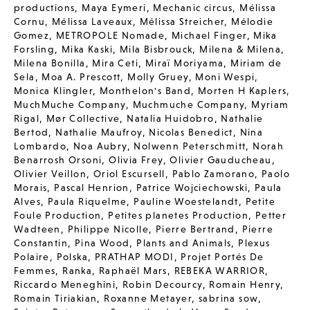
productions
,
Maya Eymeri
,
Mechanic circus
,
Mélissa
Cornu
,
Mélissa Laveaux
,
Mélissa Streicher
,
Mélodie
Gomez
,
METROPOLE Nomade
,
Michael Finger
,
Mika
Forsling
,
Mika Kaski
,
Mila Bisbrouck
,
Milena & Milena
,
Milena Bonilla
,
Mira Ceti
,
Miraï Moriyama
,
Miriam de
Sela
,
Moa A. Prescott
,
Molly Gruey
,
Moni Wespi
,
Monica Klingler
,
Monthelon's Band
,
Morten H Kaplers
,
MuchMuche Company
,
Muchmuche Company
,
Myriam
Rigal
,
Mør Collective
,
Natalia Huidobro
,
Nathalie
Bertod
,
Nathalie Maufroy
,
Nicolas Benedict
,
Nina
Lombardo
,
Noa Aubry
,
Nolwenn Peterschmitt
,
Norah
Benarrosh Orsoni
,
Olivia Frey
,
Olivier Gauducheau
,
Olivier Veillon
,
Oriol Escursell
,
Pablo Zamorano
,
Paolo
Morais
,
Pascal Henrion
,
Patrice Wojciechowski
,
Paula
Alves
,
Paula Riquelme
,
Pauline Woestelandt
,
Petite
Foule Production
,
Petites planetes Production
,
Petter
Wadteen
,
Philippe Nicolle
,
Pierre Bertrand
,
Pierre
Constantin
,
Pina Wood
,
Plants and Animals
,
Plexus
Polaire
,
Polska
,
PRATHAP MODI
,
Projet Portés De
Femmes
,
Ranka
,
Raphaël Mars
,
REBEKA WARRIOR
,
Riccardo Meneghini
,
Robin Decourcy
,
Romain Henry
,
Romain Tiriakian
,
Roxanne Metayer
,
sabrina sow
,