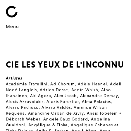
Menu
CIE LES YEUX DE L'INCONNU
Artistes
Académie Fratellini
,
Ad Chorum
,
Adèle Haenel
,
Adèll
Nodé Langlois
,
Adrien Desse
,
Aedín Walsh
,
Aino
Ihanainen
,
Aki Agora
,
Alex Jacob
,
Alexandre Demay
,
Alexis Akrovatakis
,
Alexis Forestier
,
Alma Palacios
,
Alvaro Pacheco
,
Alvaro Valdés
,
Amanda Wilson
Requena
,
Amandine Orban de Xivry
,
Anaïs Tobelem +
Déborah Weber
,
Angèle Baux Godard
,
Angelina
Gualdoni
,
Angélique & Tinka
,
Angélique Cabanes et
Tinka Dzialas
,
Anika K. Barkan
,
Ann & Hima
,
Anna