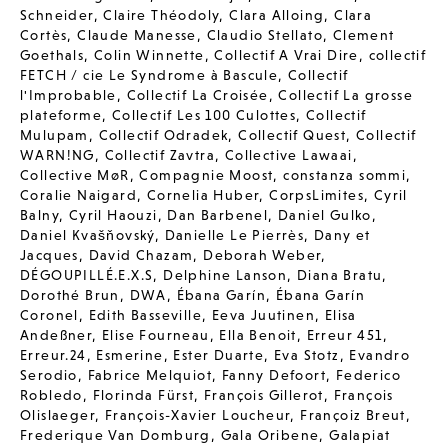
Schneider
,
Claire Théodoly
,
Clara Alloing
,
Clara
Cortès
,
Claude Manesse
,
Claudio Stellato
,
Clement
Goethals
,
Colin Winnette
,
Collectif A Vrai Dire
,
collectif
FETCH / cie Le Syndrome à Bascule
,
Collectif
l'Improbable
,
Collectif La Croisée
,
Collectif La grosse
plateforme
,
Collectif Les 100 Culottes
,
Collectif
Mulupam
,
Collectif Odradek
,
Collectif Quest
,
Collectif
WARN!NG
,
Collectif Zavtra
,
Collective Lawaai
,
Collective MøR
,
Compagnie Moost
,
constanza sommi
,
Coralie Naigard
,
Cornelia Huber
,
CorpsLimites
,
Cyril
Balny
,
Cyril Haouzi
,
Dan Barbenel
,
Daniel Gulko
,
Daniel Kvašňovský
,
Danielle Le Pierrès
,
Dany et
Jacques
,
David Chazam
,
Deborah Weber
,
DÉGOUPILLÉ.E.X.S
,
Delphine Lanson
,
Diana Bratu
,
Dorothé Brun
,
DWA
,
Ébana Garín
,
Ébana Garín
Coronel
,
Edith Basseville
,
Eeva Juutinen
,
Elisa
Andeßner
,
Elise Fourneau
,
Ella Benoit
,
Erreur 451
,
Erreur.24
,
Esmerine
,
Ester Duarte
,
Eva Stotz
,
Evandro
Serodio
,
Fabrice Melquiot
,
Fanny Defoort
,
Federico
Robledo
,
Florinda Fürst
,
François Gillerot
,
François
Olislaeger
,
François-Xavier Loucheur
,
Françoiz Breut
,
Frederique Van Domburg
,
Gala Oribene
,
Galapiat