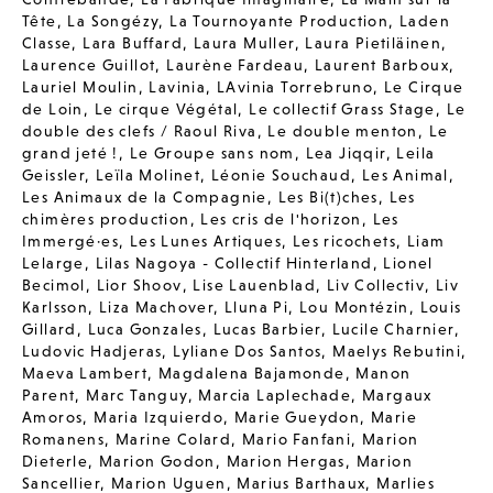
Tête
,
La Songézy
,
La Tournoyante Production
,
Laden
Classe
,
Lara Buffard
,
Laura Muller
,
Laura Pietiläinen
,
Laurence Guillot
,
Laurène Fardeau
,
Laurent Barboux
,
Lauriel Moulin
,
Lavinia
,
LAvinia Torrebruno
,
Le Cirque
de Loin
,
Le cirque Végétal
,
Le collectif Grass Stage
,
Le
double des clefs / Raoul Riva
,
Le double menton
,
Le
grand jeté !
,
Le Groupe sans nom
,
Lea Jiqqir
,
Leila
Geissler
,
Leïla Molinet
,
Léonie Souchaud
,
Les Animal
,
Les Animaux de la Compagnie
,
Les Bi(t)ches
,
Les
chimères production
,
Les cris de l'horizon
,
Les
Immergé·es
,
Les Lunes Artiques
,
Les ricochets
,
Liam
Lelarge
,
Lilas Nagoya - Collectif Hinterland
,
Lionel
Becimol
,
Lior Shoov
,
Lise Lauenblad
,
Liv Collectiv
,
Liv
Karlsson
,
Liza Machover
,
Lluna Pi
,
Lou Montézin
,
Louis
Gillard
,
Luca Gonzales
,
Lucas Barbier
,
Lucile Charnier
,
Ludovic Hadjeras
,
Lyliane Dos Santos
,
Maelys Rebutini
,
Maeva Lambert
,
Magdalena Bajamonde
,
Manon
Parent
,
Marc Tanguy
,
Marcia Laplechade
,
Margaux
Amoros
,
Maria Izquierdo
,
Marie Gueydon
,
Marie
Romanens
,
Marine Colard
,
Mario Fanfani
,
Marion
Dieterle
,
Marion Godon
,
Marion Hergas
,
Marion
Sancellier
,
Marion Uguen
,
Marius Barthaux
,
Marlies