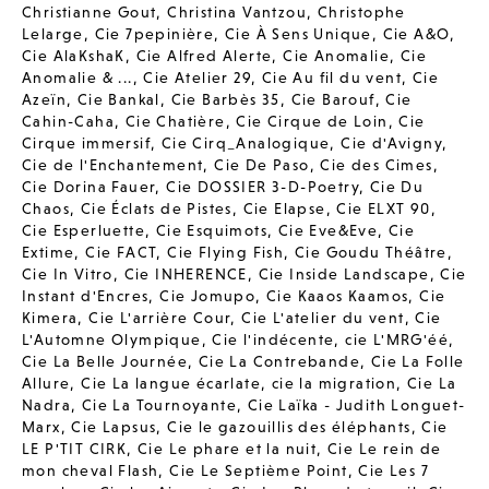
Christianne Gout
,
Christina Vantzou
,
Christophe
Lelarge
,
Cie 7pepinière
,
Cie À Sens Unique
,
Cie A&O
,
Cie AlaKshaK
,
Cie Alfred Alerte
,
Cie Anomalie
,
Cie
Anomalie & ...
,
Cie Atelier 29
,
Cie Au fil du vent
,
Cie
Azeïn
,
Cie Bankal
,
Cie Barbès 35
,
Cie Barouf
,
Cie
Cahin-Caha
,
Cie Chatière
,
Cie Cirque de Loin
,
Cie
Cirque immersif
,
Cie Cirq_Analogique
,
Cie d'Avigny
,
Cie de l'Enchantement
,
Cie De Paso
,
Cie des Cimes
,
Cie Dorina Fauer
,
Cie DOSSIER 3-D-Poetry
,
Cie Du
Chaos
,
Cie Éclats de Pistes
,
Cie Elapse
,
Cie ELXT 90
,
Cie Esperluette
,
Cie Esquimots
,
Cie Eve&Eve
,
Cie
Extime
,
Cie FACT
,
Cie Flying Fish
,
Cie Goudu Théâtre
,
Cie In Vitro
,
Cie INHERENCE
,
Cie Inside Landscape
,
Cie
Instant d'Encres
,
Cie Jomupo
,
Cie Kaaos Kaamos
,
Cie
Kimera
,
Cie L'arrière Cour
,
Cie L'atelier du vent
,
Cie
L'Automne Olympique
,
Cie l'indécente
,
cie L'MRG'éé
,
Cie La Belle Journée
,
Cie La Contrebande
,
Cie La Folle
Allure
,
Cie La langue écarlate
,
cie la migration
,
Cie La
Nadra
,
Cie La Tournoyante
,
Cie Laïka - Judith Longuet-
Marx
,
Cie Lapsus
,
Cie le gazouillis des éléphants
,
Cie
LE P'TIT CIRK
,
Cie Le phare et la nuit
,
Cie Le rein de
mon cheval Flash
,
Cie Le Septième Point
,
Cie Les 7