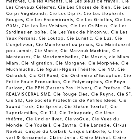
marches
,
Cie les Aimants
,
Cie Les Bleus de travail
,
Cie
Les Chevaux Célestes
,
Cie Les Choses de Rien
,
Cie Les
Corps Vagabonds
,
Cie Les Diptik
,
Cie Les Elephants
Rouges
,
Cie Les Encombrants
,
Cie Les Griottes
,
Cie Les
GüMs
,
Cie Les Îles Voisines
,
Cie Les Os Bleus
,
Cie Les
Sardines en boîte
,
Cie Les Yeux de l'Inconnu
,
Cie Les
Yeux Persans
,
Cie Loutop
,
Cie Lunatic
,
Cie Luz
,
Cie
L’enjoliveur
,
Cie Maintenant ou jamais
,
Cie Maintenant
pou Jamais
,
Cie Manie
,
Cie Marzouk Machine
,
Cie
Menteuses
,
Cie Mesdemoiselles
,
Cie Mezcla
,
cie Miam
Miam
,
Cie Migration
,
Cie Morgane
,
Cie Morphée
,
Cie
Muchmuche
,
Cie Nguiri-Nguiri Théâtre
,
Cie ÑO
,
Cie
Odradek
,
Cie Off Road
,
Cie Ordinaire d'Exception
,
Cie
Petite Foule Production
,
Cie Polymorphes
,
Cie Poyo
Furioso
,
Cie PPH (Passera Pas l'Hiver)
,
Cie Preface
,
Cie
REALVISCERALISME
,
Cie Rouge Elea
,
Cie Ruyna
,
Cie SF
,
Cie SID
,
Cie Société Protectrice de Petites Idées
,
Cie
Sound Track
,
Cie Spirale
,
Cie Støken Teartet'
,
Cie
Superfamilles
,
Cie T1J
,
Cie Tetrapode
,
Cie Ume
théâtre
,
Cie Und er livet
,
Cie voQue
,
Cie Vues du
Monde
,
Cie Youkali
,
Cie Zavtra
,
Cille Lansade
,
Cirkus
Nevkus
,
Cirque du Corbak
,
Cirque Emboité
,
Citron
vert & Bergamote
,
Claire Jarjat
,
Claire Michel
,
Claire