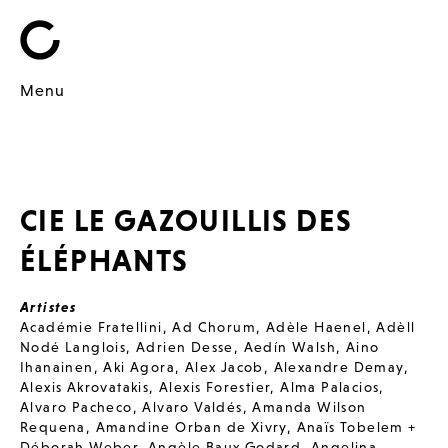
Menu
CIE LE GAZOUILLIS DES
ÉLÉPHANTS
Artistes
Académie Fratellini
,
Ad Chorum
,
Adèle Haenel
,
Adèll
Nodé Langlois
,
Adrien Desse
,
Aedín Walsh
,
Aino
Ihanainen
,
Aki Agora
,
Alex Jacob
,
Alexandre Demay
,
Alexis Akrovatakis
,
Alexis Forestier
,
Alma Palacios
,
Alvaro Pacheco
,
Alvaro Valdés
,
Amanda Wilson
Requena
,
Amandine Orban de Xivry
,
Anaïs Tobelem +
Déborah Weber
,
Angèle Baux Godard
,
Angelina