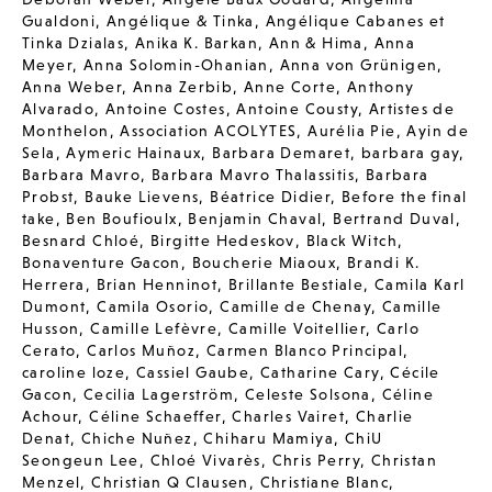
Gualdoni
,
Angélique & Tinka
,
Angélique Cabanes et
Tinka Dzialas
,
Anika K. Barkan
,
Ann & Hima
,
Anna
Meyer
,
Anna Solomin-Ohanian
,
Anna von Grünigen
,
Anna Weber
,
Anna Zerbib
,
Anne Corte
,
Anthony
Alvarado
,
Antoine Costes
,
Antoine Cousty
,
Artistes de
Monthelon
,
Association ACOLYTES
,
Aurélia Pie
,
Ayin de
Sela
,
Aymeric Hainaux
,
Barbara Demaret
,
barbara gay
,
Barbara Mavro
,
Barbara Mavro Thalassitis
,
Barbara
Probst
,
Bauke Lievens
,
Béatrice Didier
,
Before the final
take
,
Ben Boufioulx
,
Benjamin Chaval
,
Bertrand Duval
,
Besnard Chloé
,
Birgitte Hedeskov
,
Black Witch
,
Bonaventure Gacon
,
Boucherie Miaoux
,
Brandi K.
Herrera
,
Brian Henninot
,
Brillante Bestiale
,
Camila Karl
Dumont
,
Camila Osorio
,
Camille de Chenay
,
Camille
Husson
,
Camille Lefèvre
,
Camille Voitellier
,
Carlo
Cerato
,
Carlos Muñoz
,
Carmen Blanco Principal
,
caroline loze
,
Cassiel Gaube
,
Catharine Cary
,
Cécile
Gacon
,
Cecilia Lagerström
,
Celeste Solsona
,
Céline
Achour
,
Céline Schaeffer
,
Charles Vairet
,
Charlie
Denat
,
Chiche Nuñez
,
Chiharu Mamiya
,
ChiU
Seongeun Lee
,
Chloé Vivarès
,
Chris Perry
,
Christan
Menzel
,
Christian Q Clausen
,
Christiane Blanc
,