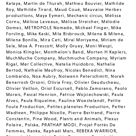
Kataya
,
Martin de Thurah
,
Mathieu Bouvier
,
Mathilde
Roy
,
Mathilde Tirard
,
Maud Coué
,
Mauvaise Herbes
productions
,
Maya Eymeri
,
Mechanic circus
,
Mélissa
Cornu
,
Mélissa Laveaux
,
Mélissa Streicher
,
Mélodie
Gomez
,
METROPOLE Nomade
,
Michael Finger
,
Mika
Forsling
,
Mika Kaski
,
Mila Bisbrouck
,
Milena & Milena
,
Milena Bonilla
,
Mira Ceti
,
Miraï Moriyama
,
Miriam de
Sela
,
Moa A. Prescott
,
Molly Gruey
,
Moni Wespi
,
Monica Klingler
,
Monthelon's Band
,
Morten H Kaplers
,
MuchMuche Company
,
Muchmuche Company
,
Myriam
Rigal
,
Mør Collective
,
Natalia Huidobro
,
Nathalie
Bertod
,
Nathalie Maufroy
,
Nicolas Benedict
,
Nina
Lombardo
,
Noa Aubry
,
Nolwenn Peterschmitt
,
Norah
Benarrosh Orsoni
,
Olivia Frey
,
Olivier Gauducheau
,
Olivier Veillon
,
Oriol Escursell
,
Pablo Zamorano
,
Paolo
Morais
,
Pascal Henrion
,
Patrice Wojciechowski
,
Paula
Alves
,
Paula Riquelme
,
Pauline Woestelandt
,
Petite
Foule Production
,
Petites planetes Production
,
Petter
Wadteen
,
Philippe Nicolle
,
Pierre Bertrand
,
Pierre
Constantin
,
Pina Wood
,
Plants and Animals
,
Plexus
Polaire
,
Polska
,
PRATHAP MODI
,
Projet Portés De
Femmes
,
Ranka
,
Raphaël Mars
,
REBEKA WARRIOR
,