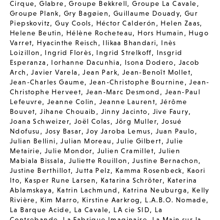
Cirque
,
Glabre
,
Groupe Bekkrell
,
Groupe La Cavale
,
Groupe Plank
,
Gry Bagøien
,
Guillaume Douady
,
Gur
Piepskovitz
,
Guy Cools
,
Héctor Calderón
,
Helen Zaas
,
Helene Beutin
,
Hélène Rocheteau
,
Hors Humain
,
Hugo
Varret
,
Hyacinthe Reisch
,
Ilikaa Bhandari
,
Inès
Loizillon
,
Ingrid Florès
,
Ingrid Strelkoff
,
Insgrid
Esperanza
,
Iorhanne Dacunhia
,
Isona Dodero
,
Jacob
Arch
,
Javier Varela
,
Jean Park
,
Jean-Benoît Mollet
,
Jean-Charles Gaume
,
Jean-Christophe Bournine
,
Jean-
Christophe Herveet
,
Jean-Marc Desmond
,
Jean-Paul
Lefeuvre
,
Jeanne Colin
,
Jeanne Laurent
,
Jérôme
Bouvet
,
Jihane Chouaib
,
Jinny Jacinto
,
Jive Faury
,
Joana Schweizer
,
Joël Colas
,
Jörg Muller
,
Josué
Ndofusu
,
Josy Basar
,
Joy Jaroba Lemus
,
Juan Paulo
,
Julian Bellini
,
Julian Moreau
,
Julie Gilbert
,
Julie
Metairie
,
Julie Mondor
,
Julien Cramillet
,
Julien
Mabiala Bissala
,
Juliette Rouillon
,
Justine Bernachon
,
Justine Berthillot
,
Jutta Pelz
,
Kamma Rosenbeck
,
Kaori
Ito
,
Kasper Rune Larsen
,
Katarina Schröter
,
Katerina
Ablamskaya
,
Katrin Lachmund
,
Katrina Neuburga
,
Kelly
Rivière
,
Kim Marro
,
Kirstine Aarkrog
,
L.A.B.O. Nomade
,
La Barque Acide
,
La Cavale
,
LA cie SID
,
La
Contrebande
,
La Fabrique Imaginaire
,
La Main sur la