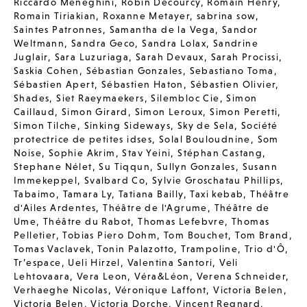
Riccardo Meneghini
,
Robin Decourcy
,
Romain Henry
,
Romain Tiriakian
,
Roxanne Metayer
,
sabrina sow
,
Saintes Patronnes
,
Samantha de la Vega
,
Sandor
Weltmann
,
Sandra Geco
,
Sandra Lolax
,
Sandrine
Juglair
,
Sara Luzuriaga
,
Sarah Devaux
,
Sarah Procissi
,
Saskia Cohen
,
Sébastian Gonzales
,
Sebastiano Toma
,
Sébastien Apert
,
Sébastien Haton
,
Sébastien Olivier
,
Shades
,
Siet Raeymaekers
,
Silembloc Cie
,
Simon
Caillaud
,
Simon Girard
,
Simon Leroux
,
Simon Peretti
,
Simon Tilche
,
Sinking Sideways
,
Sky de Sela
,
Société
protectrice de petites idses
,
Solal Bouloudnine
,
Som
Noise
,
Sophie Akrim
,
Stav Yeini
,
Stéphan Castang
,
Stephane Nélet
,
Su Tiqqun
,
Sullyn Gonzales
,
Susann
Immekeppel
,
Svalbard Co
,
Sylvie Groschatau Phillips
,
Tabaimo
,
Tamara Ly
,
Tatiana Bailly
,
Taxi kebab
,
Théâtre
d'Ailes Ardentes
,
Théâtre de l'Agrume
,
Théâtre de
Ume
,
Théâtre du Rabot
,
Thomas Lefebvre
,
Thomas
Pelletier
,
Tobias Piero Dohm
,
Tom Bouchet
,
Tom Brand
,
Tomas Vaclavek
,
Tonin Palazotto
,
Trampoline
,
Trio d'Ô
,
Tr’espace
,
Ueli Hirzel
,
Valentina Santori
,
Veli
Lehtovaara
,
Vera Leon
,
Véra&Léon
,
Verena Schneider
,
Verhaeghe Nicolas
,
Véronique Laffont
,
Victoria Belen
,
Victoria Belen
,
Victoria Dorche
,
Vincent Regnard
,