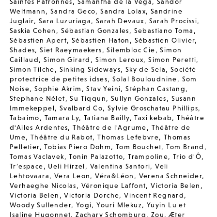
Saintes Patronnes
,
Samantha de la Vega
,
Sandor
Weltmann
,
Sandra Geco
,
Sandra Lolax
,
Sandrine
Juglair
,
Sara Luzuriaga
,
Sarah Devaux
,
Sarah Procissi
,
Saskia Cohen
,
Sébastian Gonzales
,
Sebastiano Toma
,
Sébastien Apert
,
Sébastien Haton
,
Sébastien Olivier
,
Shades
,
Siet Raeymaekers
,
Silembloc Cie
,
Simon
Caillaud
,
Simon Girard
,
Simon Leroux
,
Simon Peretti
,
Simon Tilche
,
Sinking Sideways
,
Sky de Sela
,
Société
protectrice de petites idses
,
Solal Bouloudnine
,
Som
Noise
,
Sophie Akrim
,
Stav Yeini
,
Stéphan Castang
,
Stephane Nélet
,
Su Tiqqun
,
Sullyn Gonzales
,
Susann
Immekeppel
,
Svalbard Co
,
Sylvie Groschatau Phillips
,
Tabaimo
,
Tamara Ly
,
Tatiana Bailly
,
Taxi kebab
,
Théâtre
d'Ailes Ardentes
,
Théâtre de l'Agrume
,
Théâtre de
Ume
,
Théâtre du Rabot
,
Thomas Lefebvre
,
Thomas
Pelletier
,
Tobias Piero Dohm
,
Tom Bouchet
,
Tom Brand
,
Tomas Vaclavek
,
Tonin Palazotto
,
Trampoline
,
Trio d'Ô
,
Tr’espace
,
Ueli Hirzel
,
Valentina Santori
,
Veli
Lehtovaara
,
Vera Leon
,
Véra&Léon
,
Verena Schneider
,
Verhaeghe Nicolas
,
Véronique Laffont
,
Victoria Belen
,
Victoria Belen
,
Victoria Dorche
,
Vincent Regnard
,
Woody Sullender
,
Yogi
,
Youri Mlekuz
,
Yuyin Lu et
Isaline Hugonnet
,
Zachary Schomburg
,
Zou
,
Æter