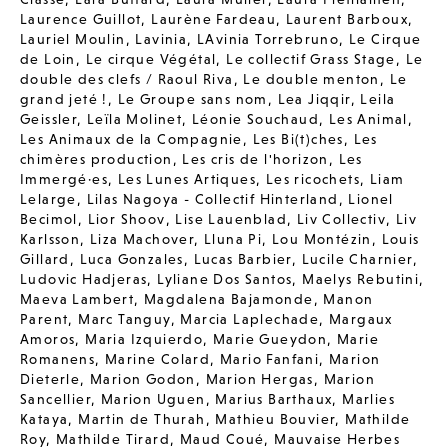
Laurence Guillot
,
Laurène Fardeau
,
Laurent Barboux
,
Lauriel Moulin
,
Lavinia
,
LAvinia Torrebruno
,
Le Cirque
de Loin
,
Le cirque Végétal
,
Le collectif Grass Stage
,
Le
double des clefs / Raoul Riva
,
Le double menton
,
Le
grand jeté !
,
Le Groupe sans nom
,
Lea Jiqqir
,
Leila
Geissler
,
Leïla Molinet
,
Léonie Souchaud
,
Les Animal
,
Les Animaux de la Compagnie
,
Les Bi(t)ches
,
Les
chimères production
,
Les cris de l'horizon
,
Les
Immergé·es
,
Les Lunes Artiques
,
Les ricochets
,
Liam
Lelarge
,
Lilas Nagoya - Collectif Hinterland
,
Lionel
Becimol
,
Lior Shoov
,
Lise Lauenblad
,
Liv Collectiv
,
Liv
Karlsson
,
Liza Machover
,
Lluna Pi
,
Lou Montézin
,
Louis
Gillard
,
Luca Gonzales
,
Lucas Barbier
,
Lucile Charnier
,
Ludovic Hadjeras
,
Lyliane Dos Santos
,
Maelys Rebutini
,
Maeva Lambert
,
Magdalena Bajamonde
,
Manon
Parent
,
Marc Tanguy
,
Marcia Laplechade
,
Margaux
Amoros
,
Maria Izquierdo
,
Marie Gueydon
,
Marie
Romanens
,
Marine Colard
,
Mario Fanfani
,
Marion
Dieterle
,
Marion Godon
,
Marion Hergas
,
Marion
Sancellier
,
Marion Uguen
,
Marius Barthaux
,
Marlies
Kataya
,
Martin de Thurah
,
Mathieu Bouvier
,
Mathilde
Roy
,
Mathilde Tirard
,
Maud Coué
,
Mauvaise Herbes