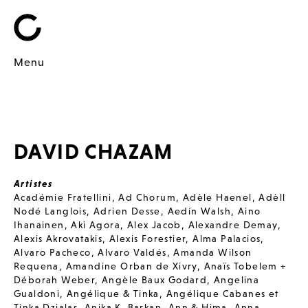
Menu
DAVID CHAZAM
Artistes
Académie Fratellini
,
Ad Chorum
,
Adèle Haenel
,
Adèll
Nodé Langlois
,
Adrien Desse
,
Aedín Walsh
,
Aino
Ihanainen
,
Aki Agora
,
Alex Jacob
,
Alexandre Demay
,
Alexis Akrovatakis
,
Alexis Forestier
,
Alma Palacios
,
Alvaro Pacheco
,
Alvaro Valdés
,
Amanda Wilson
Requena
,
Amandine Orban de Xivry
,
Anaïs Tobelem +
Déborah Weber
,
Angèle Baux Godard
,
Angelina
Gualdoni
,
Angélique & Tinka
,
Angélique Cabanes et
Tinka Dzialas
,
Anika K. Barkan
,
Ann & Hima
,
Anna