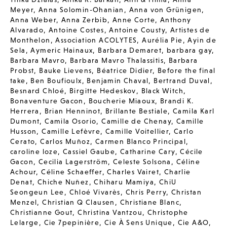
Meyer
,
Anna Solomin-Ohanian
,
Anna von Grünigen
,
Anna Weber
,
Anna Zerbib
,
Anne Corte
,
Anthony
Alvarado
,
Antoine Costes
,
Antoine Cousty
,
Artistes de
Monthelon
,
Association ACOLYTES
,
Aurélia Pie
,
Ayin de
Sela
,
Aymeric Hainaux
,
Barbara Demaret
,
barbara gay
,
Barbara Mavro
,
Barbara Mavro Thalassitis
,
Barbara
Probst
,
Bauke Lievens
,
Béatrice Didier
,
Before the final
take
,
Ben Boufioulx
,
Benjamin Chaval
,
Bertrand Duval
,
Besnard Chloé
,
Birgitte Hedeskov
,
Black Witch
,
Bonaventure Gacon
,
Boucherie Miaoux
,
Brandi K.
Herrera
,
Brian Henninot
,
Brillante Bestiale
,
Camila Karl
Dumont
,
Camila Osorio
,
Camille de Chenay
,
Camille
Husson
,
Camille Lefèvre
,
Camille Voitellier
,
Carlo
Cerato
,
Carlos Muñoz
,
Carmen Blanco Principal
,
caroline loze
,
Cassiel Gaube
,
Catharine Cary
,
Cécile
Gacon
,
Cecilia Lagerström
,
Celeste Solsona
,
Céline
Achour
,
Céline Schaeffer
,
Charles Vairet
,
Charlie
Denat
,
Chiche Nuñez
,
Chiharu Mamiya
,
ChiU
Seongeun Lee
,
Chloé Vivarès
,
Chris Perry
,
Christan
Menzel
,
Christian Q Clausen
,
Christiane Blanc
,
Christianne Gout
,
Christina Vantzou
,
Christophe
Lelarge
,
Cie 7pepinière
,
Cie À Sens Unique
,
Cie A&O
,