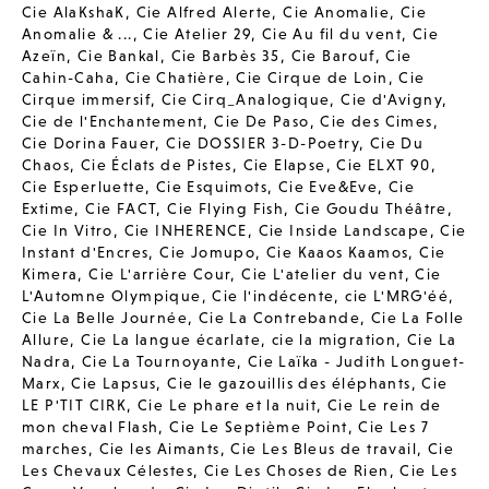
Cie AlaKshaK
,
Cie Alfred Alerte
,
Cie Anomalie
,
Cie
Anomalie & ...
,
Cie Atelier 29
,
Cie Au fil du vent
,
Cie
Azeïn
,
Cie Bankal
,
Cie Barbès 35
,
Cie Barouf
,
Cie
Cahin-Caha
,
Cie Chatière
,
Cie Cirque de Loin
,
Cie
Cirque immersif
,
Cie Cirq_Analogique
,
Cie d'Avigny
,
Cie de l'Enchantement
,
Cie De Paso
,
Cie des Cimes
,
Cie Dorina Fauer
,
Cie DOSSIER 3-D-Poetry
,
Cie Du
Chaos
,
Cie Éclats de Pistes
,
Cie Elapse
,
Cie ELXT 90
,
Cie Esperluette
,
Cie Esquimots
,
Cie Eve&Eve
,
Cie
Extime
,
Cie FACT
,
Cie Flying Fish
,
Cie Goudu Théâtre
,
Cie In Vitro
,
Cie INHERENCE
,
Cie Inside Landscape
,
Cie
Instant d'Encres
,
Cie Jomupo
,
Cie Kaaos Kaamos
,
Cie
Kimera
,
Cie L'arrière Cour
,
Cie L'atelier du vent
,
Cie
L'Automne Olympique
,
Cie l'indécente
,
cie L'MRG'éé
,
Cie La Belle Journée
,
Cie La Contrebande
,
Cie La Folle
Allure
,
Cie La langue écarlate
,
cie la migration
,
Cie La
Nadra
,
Cie La Tournoyante
,
Cie Laïka - Judith Longuet-
Marx
,
Cie Lapsus
,
Cie le gazouillis des éléphants
,
Cie
LE P'TIT CIRK
,
Cie Le phare et la nuit
,
Cie Le rein de
mon cheval Flash
,
Cie Le Septième Point
,
Cie Les 7
marches
,
Cie les Aimants
,
Cie Les Bleus de travail
,
Cie
Les Chevaux Célestes
,
Cie Les Choses de Rien
,
Cie Les