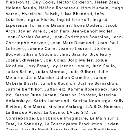
Piepskovitz
,
Guy Cools
,
Héctor Calderón
,
Helen Zaas
,
Helene Beutin
,
Hélène Rocheteau
,
Hors Humain
,
Hugo
Varret
,
Hyacinthe Reisch
,
Ilikaa Bhandari
,
Inès
Loizillon
,
Ingrid Florès
,
Ingrid Strelkoff
,
Insgrid
Esperanza
,
Iorhanne Dacunhia
,
Isona Dodero
,
Jacob
Arch
,
Javier Varela
,
Jean Park
,
Jean-Benoît Mollet
,
Jean-Charles Gaume
,
Jean-Christophe Bournine
,
Jean-
Christophe Herveet
,
Jean-Marc Desmond
,
Jean-Paul
Lefeuvre
,
Jeanne Colin
,
Jeanne Laurent
,
Jérôme
Bouvet
,
Jihane Chouaib
,
Jinny Jacinto
,
Jive Faury
,
Joana Schweizer
,
Joël Colas
,
Jörg Muller
,
Josué
Ndofusu
,
Josy Basar
,
Joy Jaroba Lemus
,
Juan Paulo
,
Julian Bellini
,
Julian Moreau
,
Julie Gilbert
,
Julie
Metairie
,
Julie Mondor
,
Julien Cramillet
,
Julien
Mabiala Bissala
,
Juliette Rouillon
,
Justine Bernachon
,
Justine Berthillot
,
Jutta Pelz
,
Kamma Rosenbeck
,
Kaori
Ito
,
Kasper Rune Larsen
,
Katarina Schröter
,
Katerina
Ablamskaya
,
Katrin Lachmund
,
Katrina Neuburga
,
Kelly
Rivière
,
Kim Marro
,
Kirstine Aarkrog
,
L.A.B.O. Nomade
,
La Barque Acide
,
La Cavale
,
LA cie SID
,
La
Contrebande
,
La Fabrique Imaginaire
,
La Main sur la
Tête
,
La Songézy
,
La Tournoyante Production
,
Laden
Classe
,
Lara Buffard
,
Laura Muller
,
Laura Pietiläinen
,