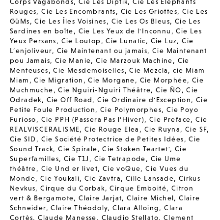
Corps Vagabonds
,
Cie Les Diptik
,
Cie Les Elephants
Rouges
,
Cie Les Encombrants
,
Cie Les Griottes
,
Cie Les
GüMs
,
Cie Les Îles Voisines
,
Cie Les Os Bleus
,
Cie Les
Sardines en boîte
,
Cie Les Yeux de l'Inconnu
,
Cie Les
Yeux Persans
,
Cie Loutop
,
Cie Lunatic
,
Cie Luz
,
Cie
L’enjoliveur
,
Cie Maintenant ou jamais
,
Cie Maintenant
pou Jamais
,
Cie Manie
,
Cie Marzouk Machine
,
Cie
Menteuses
,
Cie Mesdemoiselles
,
Cie Mezcla
,
cie Miam
Miam
,
Cie Migration
,
Cie Morgane
,
Cie Morphée
,
Cie
Muchmuche
,
Cie Nguiri-Nguiri Théâtre
,
Cie ÑO
,
Cie
Odradek
,
Cie Off Road
,
Cie Ordinaire d'Exception
,
Cie
Petite Foule Production
,
Cie Polymorphes
,
Cie Poyo
Furioso
,
Cie PPH (Passera Pas l'Hiver)
,
Cie Preface
,
Cie
REALVISCERALISME
,
Cie Rouge Elea
,
Cie Ruyna
,
Cie SF
,
Cie SID
,
Cie Société Protectrice de Petites Idées
,
Cie
Sound Track
,
Cie Spirale
,
Cie Støken Teartet'
,
Cie
Superfamilles
,
Cie T1J
,
Cie Tetrapode
,
Cie Ume
théâtre
,
Cie Und er livet
,
Cie voQue
,
Cie Vues du
Monde
,
Cie Youkali
,
Cie Zavtra
,
Cille Lansade
,
Cirkus
Nevkus
,
Cirque du Corbak
,
Cirque Emboité
,
Citron
vert & Bergamote
,
Claire Jarjat
,
Claire Michel
,
Claire
Schneider
,
Claire Théodoly
,
Clara Alloing
,
Clara
Cortès
,
Claude Manesse
,
Claudio Stellato
,
Clement