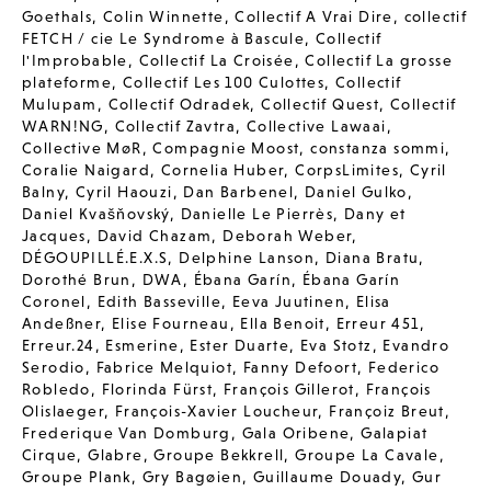
Goethals
,
Colin Winnette
,
Collectif A Vrai Dire
,
collectif
FETCH / cie Le Syndrome à Bascule
,
Collectif
l'Improbable
,
Collectif La Croisée
,
Collectif La grosse
plateforme
,
Collectif Les 100 Culottes
,
Collectif
Mulupam
,
Collectif Odradek
,
Collectif Quest
,
Collectif
WARN!NG
,
Collectif Zavtra
,
Collective Lawaai
,
Collective MøR
,
Compagnie Moost
,
constanza sommi
,
Coralie Naigard
,
Cornelia Huber
,
CorpsLimites
,
Cyril
Balny
,
Cyril Haouzi
,
Dan Barbenel
,
Daniel Gulko
,
Daniel Kvašňovský
,
Danielle Le Pierrès
,
Dany et
Jacques
,
David Chazam
,
Deborah Weber
,
DÉGOUPILLÉ.E.X.S
,
Delphine Lanson
,
Diana Bratu
,
Dorothé Brun
,
DWA
,
Ébana Garín
,
Ébana Garín
Coronel
,
Edith Basseville
,
Eeva Juutinen
,
Elisa
Andeßner
,
Elise Fourneau
,
Ella Benoit
,
Erreur 451
,
Erreur.24
,
Esmerine
,
Ester Duarte
,
Eva Stotz
,
Evandro
Serodio
,
Fabrice Melquiot
,
Fanny Defoort
,
Federico
Robledo
,
Florinda Fürst
,
François Gillerot
,
François
Olislaeger
,
François-Xavier Loucheur
,
Françoiz Breut
,
Frederique Van Domburg
,
Gala Oribene
,
Galapiat
Cirque
,
Glabre
,
Groupe Bekkrell
,
Groupe La Cavale
,
Groupe Plank
,
Gry Bagøien
,
Guillaume Douady
,
Gur