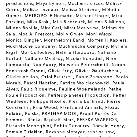
productions
,
Maya Eymeri
,
Mechanic circus
,
Mélissa
Cornu
,
Mélissa Laveaux
,
Mélissa Streicher
,
Mélodie
Gomez
,
METROPOLE Nomade
,
Michael Finger
,
Mika
Forsling
,
Mika Kaski
,
Mila Bisbrouck
,
Milena & Milena
,
Milena Bonilla
,
Mira Ceti
,
Miraï Moriyama
,
Miriam de
Sela
,
Moa A. Prescott
,
Molly Gruey
,
Moni Wespi
,
Monica Klingler
,
Monthelon's Band
,
Morten H Kaplers
,
MuchMuche Company
,
Muchmuche Company
,
Myriam
Rigal
,
Mør Collective
,
Natalia Huidobro
,
Nathalie
Bertod
,
Nathalie Maufroy
,
Nicolas Benedict
,
Nina
Lombardo
,
Noa Aubry
,
Nolwenn Peterschmitt
,
Norah
Benarrosh Orsoni
,
Olivia Frey
,
Olivier Gauducheau
,
Olivier Veillon
,
Oriol Escursell
,
Pablo Zamorano
,
Paolo
Morais
,
Pascal Henrion
,
Patrice Wojciechowski
,
Paula
Alves
,
Paula Riquelme
,
Pauline Woestelandt
,
Petite
Foule Production
,
Petites planetes Production
,
Petter
Wadteen
,
Philippe Nicolle
,
Pierre Bertrand
,
Pierre
Constantin
,
Pina Wood
,
Plants and Animals
,
Plexus
Polaire
,
Polska
,
PRATHAP MODI
,
Projet Portés De
Femmes
,
Ranka
,
Raphaël Mars
,
REBEKA WARRIOR
,
Riccardo Meneghini
,
Robin Decourcy
,
Romain Henry
,
Romain Tiriakian
,
Roxanne Metayer
,
sabrina sow
,