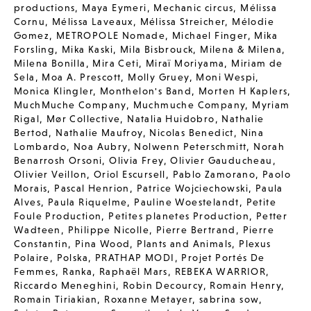
productions
,
Maya Eymeri
,
Mechanic circus
,
Mélissa
Cornu
,
Mélissa Laveaux
,
Mélissa Streicher
,
Mélodie
Gomez
,
METROPOLE Nomade
,
Michael Finger
,
Mika
Forsling
,
Mika Kaski
,
Mila Bisbrouck
,
Milena & Milena
,
Milena Bonilla
,
Mira Ceti
,
Miraï Moriyama
,
Miriam de
Sela
,
Moa A. Prescott
,
Molly Gruey
,
Moni Wespi
,
Monica Klingler
,
Monthelon's Band
,
Morten H Kaplers
,
MuchMuche Company
,
Muchmuche Company
,
Myriam
Rigal
,
Mør Collective
,
Natalia Huidobro
,
Nathalie
Bertod
,
Nathalie Maufroy
,
Nicolas Benedict
,
Nina
Lombardo
,
Noa Aubry
,
Nolwenn Peterschmitt
,
Norah
Benarrosh Orsoni
,
Olivia Frey
,
Olivier Gauducheau
,
Olivier Veillon
,
Oriol Escursell
,
Pablo Zamorano
,
Paolo
Morais
,
Pascal Henrion
,
Patrice Wojciechowski
,
Paula
Alves
,
Paula Riquelme
,
Pauline Woestelandt
,
Petite
Foule Production
,
Petites planetes Production
,
Petter
Wadteen
,
Philippe Nicolle
,
Pierre Bertrand
,
Pierre
Constantin
,
Pina Wood
,
Plants and Animals
,
Plexus
Polaire
,
Polska
,
PRATHAP MODI
,
Projet Portés De
Femmes
,
Ranka
,
Raphaël Mars
,
REBEKA WARRIOR
,
Riccardo Meneghini
,
Robin Decourcy
,
Romain Henry
,
Romain Tiriakian
,
Roxanne Metayer
,
sabrina sow
,