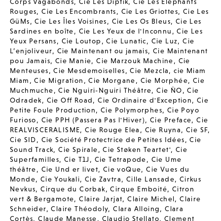
Corps Vagabonds
,
Cie Les Diptik
,
Cie Les Elephants
Rouges
,
Cie Les Encombrants
,
Cie Les Griottes
,
Cie Les
GüMs
,
Cie Les Îles Voisines
,
Cie Les Os Bleus
,
Cie Les
Sardines en boîte
,
Cie Les Yeux de l'Inconnu
,
Cie Les
Yeux Persans
,
Cie Loutop
,
Cie Lunatic
,
Cie Luz
,
Cie
L’enjoliveur
,
Cie Maintenant ou jamais
,
Cie Maintenant
pou Jamais
,
Cie Manie
,
Cie Marzouk Machine
,
Cie
Menteuses
,
Cie Mesdemoiselles
,
Cie Mezcla
,
cie Miam
Miam
,
Cie Migration
,
Cie Morgane
,
Cie Morphée
,
Cie
Muchmuche
,
Cie Nguiri-Nguiri Théâtre
,
Cie ÑO
,
Cie
Odradek
,
Cie Off Road
,
Cie Ordinaire d'Exception
,
Cie
Petite Foule Production
,
Cie Polymorphes
,
Cie Poyo
Furioso
,
Cie PPH (Passera Pas l'Hiver)
,
Cie Preface
,
Cie
REALVISCERALISME
,
Cie Rouge Elea
,
Cie Ruyna
,
Cie SF
,
Cie SID
,
Cie Société Protectrice de Petites Idées
,
Cie
Sound Track
,
Cie Spirale
,
Cie Støken Teartet'
,
Cie
Superfamilles
,
Cie T1J
,
Cie Tetrapode
,
Cie Ume
théâtre
,
Cie Und er livet
,
Cie voQue
,
Cie Vues du
Monde
,
Cie Youkali
,
Cie Zavtra
,
Cille Lansade
,
Cirkus
Nevkus
,
Cirque du Corbak
,
Cirque Emboité
,
Citron
vert & Bergamote
,
Claire Jarjat
,
Claire Michel
,
Claire
Schneider
,
Claire Théodoly
,
Clara Alloing
,
Clara
Cortès
,
Claude Manesse
,
Claudio Stellato
,
Clement