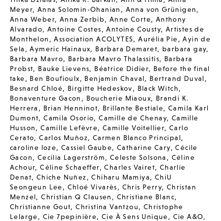
Meyer
,
Anna Solomin-Ohanian
,
Anna von Grünigen
,
Anna Weber
,
Anna Zerbib
,
Anne Corte
,
Anthony
Alvarado
,
Antoine Costes
,
Antoine Cousty
,
Artistes de
Monthelon
,
Association ACOLYTES
,
Aurélia Pie
,
Ayin de
Sela
,
Aymeric Hainaux
,
Barbara Demaret
,
barbara gay
,
Barbara Mavro
,
Barbara Mavro Thalassitis
,
Barbara
Probst
,
Bauke Lievens
,
Béatrice Didier
,
Before the final
take
,
Ben Boufioulx
,
Benjamin Chaval
,
Bertrand Duval
,
Besnard Chloé
,
Birgitte Hedeskov
,
Black Witch
,
Bonaventure Gacon
,
Boucherie Miaoux
,
Brandi K.
Herrera
,
Brian Henninot
,
Brillante Bestiale
,
Camila Karl
Dumont
,
Camila Osorio
,
Camille de Chenay
,
Camille
Husson
,
Camille Lefèvre
,
Camille Voitellier
,
Carlo
Cerato
,
Carlos Muñoz
,
Carmen Blanco Principal
,
caroline loze
,
Cassiel Gaube
,
Catharine Cary
,
Cécile
Gacon
,
Cecilia Lagerström
,
Celeste Solsona
,
Céline
Achour
,
Céline Schaeffer
,
Charles Vairet
,
Charlie
Denat
,
Chiche Nuñez
,
Chiharu Mamiya
,
ChiU
Seongeun Lee
,
Chloé Vivarès
,
Chris Perry
,
Christan
Menzel
,
Christian Q Clausen
,
Christiane Blanc
,
Christianne Gout
,
Christina Vantzou
,
Christophe
Lelarge
,
Cie 7pepinière
,
Cie À Sens Unique
,
Cie A&O
,