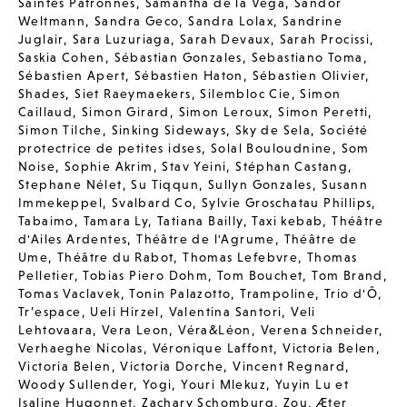
Saintes Patronnes
,
Samantha de la Vega
,
Sandor
Weltmann
,
Sandra Geco
,
Sandra Lolax
,
Sandrine
Juglair
,
Sara Luzuriaga
,
Sarah Devaux
,
Sarah Procissi
,
Saskia Cohen
,
Sébastian Gonzales
,
Sebastiano Toma
,
Sébastien Apert
,
Sébastien Haton
,
Sébastien Olivier
,
Shades
,
Siet Raeymaekers
,
Silembloc Cie
,
Simon
Caillaud
,
Simon Girard
,
Simon Leroux
,
Simon Peretti
,
Simon Tilche
,
Sinking Sideways
,
Sky de Sela
,
Société
protectrice de petites idses
,
Solal Bouloudnine
,
Som
Noise
,
Sophie Akrim
,
Stav Yeini
,
Stéphan Castang
,
Stephane Nélet
,
Su Tiqqun
,
Sullyn Gonzales
,
Susann
Immekeppel
,
Svalbard Co
,
Sylvie Groschatau Phillips
,
Tabaimo
,
Tamara Ly
,
Tatiana Bailly
,
Taxi kebab
,
Théâtre
d'Ailes Ardentes
,
Théâtre de l'Agrume
,
Théâtre de
Ume
,
Théâtre du Rabot
,
Thomas Lefebvre
,
Thomas
Pelletier
,
Tobias Piero Dohm
,
Tom Bouchet
,
Tom Brand
,
Tomas Vaclavek
,
Tonin Palazotto
,
Trampoline
,
Trio d'Ô
,
Tr’espace
,
Ueli Hirzel
,
Valentina Santori
,
Veli
Lehtovaara
,
Vera Leon
,
Véra&Léon
,
Verena Schneider
,
Verhaeghe Nicolas
,
Véronique Laffont
,
Victoria Belen
,
Victoria Belen
,
Victoria Dorche
,
Vincent Regnard
,
Woody Sullender
,
Yogi
,
Youri Mlekuz
,
Yuyin Lu et
Isaline Hugonnet
,
Zachary Schomburg
,
Zou
,
Æter