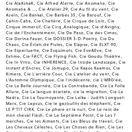
Cie AlaKshaK
,
Cie Alfred Alerte
,
Cie Anomalie
,
Cie
Anomalie & ...
,
Cie Atelier 29
,
Cie Au fil du vent
,
Cie
Azeïn
,
Cie Bankal
,
Cie Barbès 35
,
Cie Barouf
,
Cie
Cahin-Caha
,
Cie Chatière
,
Cie Cirque de Loin
,
Cie
Cirque immersif
,
Cie Cirq_Analogique
,
Cie d'Avigny
,
Cie de l'Enchantement
,
Cie De Paso
,
Cie des Cimes
,
Cie Dorina Fauer
,
Cie DOSSIER 3-D-Poetry
,
Cie Du
Chaos
,
Cie Éclats de Pistes
,
Cie Elapse
,
Cie ELXT 90
,
Cie Esperluette
,
Cie Esquimots
,
Cie Eve&Eve
,
Cie
Extime
,
Cie FACT
,
Cie Flying Fish
,
Cie Goudu Théâtre
,
Cie In Vitro
,
Cie INHERENCE
,
Cie Inside Landscape
,
Cie
Instant d'Encres
,
Cie Jomupo
,
Cie Kaaos Kaamos
,
Cie
Kimera
,
Cie L'arrière Cour
,
Cie L'atelier du vent
,
Cie
L'Automne Olympique
,
Cie l'indécente
,
cie L'MRG'éé
,
Cie La Belle Journée
,
Cie La Contrebande
,
Cie La Folle
Allure
,
Cie La langue écarlate
,
cie la migration
,
Cie La
Nadra
,
Cie La Tournoyante
,
Cie Laïka - Judith Longuet-
Marx
,
Cie Lapsus
,
Cie le gazouillis des éléphants
,
Cie
LE P'TIT CIRK
,
Cie Le phare et la nuit
,
Cie Le rein de
mon cheval Flash
,
Cie Le Septième Point
,
Cie Les 7
marches
,
Cie les Aimants
,
Cie Les Bleus de travail
,
Cie
Les Chevaux Célestes
,
Cie Les Choses de Rien
,
Cie Les