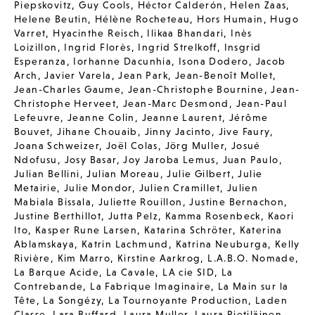
Piepskovitz
,
Guy Cools
,
Héctor Calderón
,
Helen Zaas
,
Helene Beutin
,
Hélène Rocheteau
,
Hors Humain
,
Hugo
Varret
,
Hyacinthe Reisch
,
Ilikaa Bhandari
,
Inès
Loizillon
,
Ingrid Florès
,
Ingrid Strelkoff
,
Insgrid
Esperanza
,
Iorhanne Dacunhia
,
Isona Dodero
,
Jacob
Arch
,
Javier Varela
,
Jean Park
,
Jean-Benoît Mollet
,
Jean-Charles Gaume
,
Jean-Christophe Bournine
,
Jean-
Christophe Herveet
,
Jean-Marc Desmond
,
Jean-Paul
Lefeuvre
,
Jeanne Colin
,
Jeanne Laurent
,
Jérôme
Bouvet
,
Jihane Chouaib
,
Jinny Jacinto
,
Jive Faury
,
Joana Schweizer
,
Joël Colas
,
Jörg Muller
,
Josué
Ndofusu
,
Josy Basar
,
Joy Jaroba Lemus
,
Juan Paulo
,
Julian Bellini
,
Julian Moreau
,
Julie Gilbert
,
Julie
Metairie
,
Julie Mondor
,
Julien Cramillet
,
Julien
Mabiala Bissala
,
Juliette Rouillon
,
Justine Bernachon
,
Justine Berthillot
,
Jutta Pelz
,
Kamma Rosenbeck
,
Kaori
Ito
,
Kasper Rune Larsen
,
Katarina Schröter
,
Katerina
Ablamskaya
,
Katrin Lachmund
,
Katrina Neuburga
,
Kelly
Rivière
,
Kim Marro
,
Kirstine Aarkrog
,
L.A.B.O. Nomade
,
La Barque Acide
,
La Cavale
,
LA cie SID
,
La
Contrebande
,
La Fabrique Imaginaire
,
La Main sur la
Tête
,
La Songézy
,
La Tournoyante Production
,
Laden
Classe
,
Lara Buffard
,
Laura Muller
,
Laura Pietiläinen
,