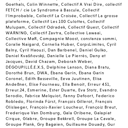
Goethals
,
Colin Winnette
,
Collectif A Vrai Dire
,
collectif
FETCH / cie Le Syndrome à Bascule
,
Collectif
l'Improbable
,
Collectif La Croisée
,
Collectif La grosse
plateforme
,
Collectif Les 100 Culottes
,
Collectif
Mulupam
,
Collectif Odradek
,
Collectif Quest
,
Collectif
WARN!NG
,
Collectif Zavtra
,
Collective Lawaai
,
Collective MøR
,
Compagnie Moost
,
constanza sommi
,
Coralie Naigard
,
Cornelia Huber
,
CorpsLimites
,
Cyril
Balny
,
Cyril Haouzi
,
Dan Barbenel
,
Daniel Gulko
,
Daniel Kvašňovský
,
Danielle Le Pierrès
,
Dany et
Jacques
,
David Chazam
,
Deborah Weber
,
DÉGOUPILLÉ.E.X.S
,
Delphine Lanson
,
Diana Bratu
,
Dorothé Brun
,
DWA
,
Ébana Garín
,
Ébana Garín
Coronel
,
Edith Basseville
,
Eeva Juutinen
,
Elisa
Andeßner
,
Elise Fourneau
,
Ella Benoit
,
Erreur 451
,
Erreur.24
,
Esmerine
,
Ester Duarte
,
Eva Stotz
,
Evandro
Serodio
,
Fabrice Melquiot
,
Fanny Defoort
,
Federico
Robledo
,
Florinda Fürst
,
François Gillerot
,
François
Olislaeger
,
François-Xavier Loucheur
,
Françoiz Breut
,
Frederique Van Domburg
,
Gala Oribene
,
Galapiat
Cirque
,
Glabre
,
Groupe Bekkrell
,
Groupe La Cavale
,
Groupe Plank
,
Gry Bagøien
,
Guillaume Douady
,
Gur