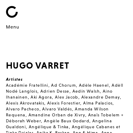
Menu
HUGO VARRET
Artistes
Académie Fratellini
,
Ad Chorum
,
Adèle Haenel
,
Adèll
Nodé Langlois
,
Adrien Desse
,
Aedín Walsh
,
Aino
Ihanainen
,
Aki Agora
,
Alex Jacob
,
Alexandre Demay
,
Alexis Akrovatakis
,
Alexis Forestier
,
Alma Palacios
,
Alvaro Pacheco
,
Alvaro Valdés
,
Amanda Wilson
Requena
,
Amandine Orban de Xivry
,
Anaïs Tobelem +
Déborah Weber
,
Angèle Baux Godard
,
Angelina
Gualdoni
,
Angélique & Tinka
,
Angélique Cabanes et
Tinka Dzialas
,
Anika K. Barkan
,
Ann & Hima
,
Anna