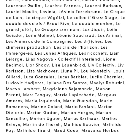
Laurence Guillot
,
Laurène Fardeau
,
Laurent Barboux
,
Lauriel Moulin
,
Lavinia
,
LAvinia Torrebruno
,
Le Cirque
de Loin
,
Le cirque Végétal
,
Le collectif Grass Stage
,
Le
double des clefs / Raoul Riva
,
Le double menton
,
Le
grand jeté !
,
Le Groupe sans nom
,
Lea Jiqqir
,
Leila
Geissler
,
Leïla Molinet
,
Léonie Souchaud
,
Les Animal
,
Les Animaux de la Compagnie
,
Les Bi(t)ches
,
Les
chimères production
,
Les cris de l'horizon
,
Les
Immergé·es
,
Les Lunes Artiques
,
Les ricochets
,
Liam
Lelarge
,
Lilas Nagoya - Collectif Hinterland
,
Lionel
Becimol
,
Lior Shoov
,
Lise Lauenblad
,
Liv Collectiv
,
Liv
Karlsson
,
Liza Machover
,
Lluna Pi
,
Lou Montézin
,
Louis
Gillard
,
Luca Gonzales
,
Lucas Barbier
,
Lucile Charnier
,
Ludovic Hadjeras
,
Lyliane Dos Santos
,
Maelys Rebutini
,
Maeva Lambert
,
Magdalena Bajamonde
,
Manon
Parent
,
Marc Tanguy
,
Marcia Laplechade
,
Margaux
Amoros
,
Maria Izquierdo
,
Marie Gueydon
,
Marie
Romanens
,
Marine Colard
,
Mario Fanfani
,
Marion
Dieterle
,
Marion Godon
,
Marion Hergas
,
Marion
Sancellier
,
Marion Uguen
,
Marius Barthaux
,
Marlies
Kataya
,
Martin de Thurah
,
Mathieu Bouvier
,
Mathilde
Roy
,
Mathilde Tirard
,
Maud Coué
,
Mauvaise Herbes