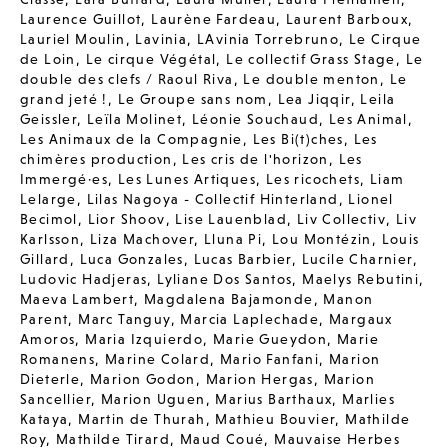
Laurence Guillot
,
Laurène Fardeau
,
Laurent Barboux
,
Lauriel Moulin
,
Lavinia
,
LAvinia Torrebruno
,
Le Cirque
de Loin
,
Le cirque Végétal
,
Le collectif Grass Stage
,
Le
double des clefs / Raoul Riva
,
Le double menton
,
Le
grand jeté !
,
Le Groupe sans nom
,
Lea Jiqqir
,
Leila
Geissler
,
Leïla Molinet
,
Léonie Souchaud
,
Les Animal
,
Les Animaux de la Compagnie
,
Les Bi(t)ches
,
Les
chimères production
,
Les cris de l'horizon
,
Les
Immergé·es
,
Les Lunes Artiques
,
Les ricochets
,
Liam
Lelarge
,
Lilas Nagoya - Collectif Hinterland
,
Lionel
Becimol
,
Lior Shoov
,
Lise Lauenblad
,
Liv Collectiv
,
Liv
Karlsson
,
Liza Machover
,
Lluna Pi
,
Lou Montézin
,
Louis
Gillard
,
Luca Gonzales
,
Lucas Barbier
,
Lucile Charnier
,
Ludovic Hadjeras
,
Lyliane Dos Santos
,
Maelys Rebutini
,
Maeva Lambert
,
Magdalena Bajamonde
,
Manon
Parent
,
Marc Tanguy
,
Marcia Laplechade
,
Margaux
Amoros
,
Maria Izquierdo
,
Marie Gueydon
,
Marie
Romanens
,
Marine Colard
,
Mario Fanfani
,
Marion
Dieterle
,
Marion Godon
,
Marion Hergas
,
Marion
Sancellier
,
Marion Uguen
,
Marius Barthaux
,
Marlies
Kataya
,
Martin de Thurah
,
Mathieu Bouvier
,
Mathilde
Roy
,
Mathilde Tirard
,
Maud Coué
,
Mauvaise Herbes