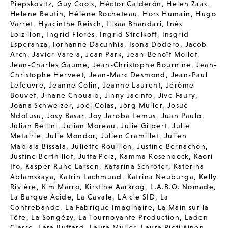
Piepskovitz
,
Guy Cools
,
Héctor Calderón
,
Helen Zaas
,
Helene Beutin
,
Hélène Rocheteau
,
Hors Humain
,
Hugo
Varret
,
Hyacinthe Reisch
,
Ilikaa Bhandari
,
Inès
Loizillon
,
Ingrid Florès
,
Ingrid Strelkoff
,
Insgrid
Esperanza
,
Iorhanne Dacunhia
,
Isona Dodero
,
Jacob
Arch
,
Javier Varela
,
Jean Park
,
Jean-Benoît Mollet
,
Jean-Charles Gaume
,
Jean-Christophe Bournine
,
Jean-
Christophe Herveet
,
Jean-Marc Desmond
,
Jean-Paul
Lefeuvre
,
Jeanne Colin
,
Jeanne Laurent
,
Jérôme
Bouvet
,
Jihane Chouaib
,
Jinny Jacinto
,
Jive Faury
,
Joana Schweizer
,
Joël Colas
,
Jörg Muller
,
Josué
Ndofusu
,
Josy Basar
,
Joy Jaroba Lemus
,
Juan Paulo
,
Julian Bellini
,
Julian Moreau
,
Julie Gilbert
,
Julie
Metairie
,
Julie Mondor
,
Julien Cramillet
,
Julien
Mabiala Bissala
,
Juliette Rouillon
,
Justine Bernachon
,
Justine Berthillot
,
Jutta Pelz
,
Kamma Rosenbeck
,
Kaori
Ito
,
Kasper Rune Larsen
,
Katarina Schröter
,
Katerina
Ablamskaya
,
Katrin Lachmund
,
Katrina Neuburga
,
Kelly
Rivière
,
Kim Marro
,
Kirstine Aarkrog
,
L.A.B.O. Nomade
,
La Barque Acide
,
La Cavale
,
LA cie SID
,
La
Contrebande
,
La Fabrique Imaginaire
,
La Main sur la
Tête
,
La Songézy
,
La Tournoyante Production
,
Laden
Classe
,
Lara Buffard
,
Laura Muller
,
Laura Pietiläinen
,