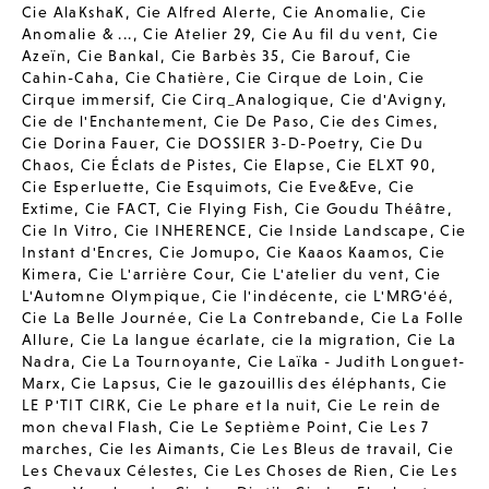
Cie AlaKshaK
,
Cie Alfred Alerte
,
Cie Anomalie
,
Cie
Anomalie & ...
,
Cie Atelier 29
,
Cie Au fil du vent
,
Cie
Azeïn
,
Cie Bankal
,
Cie Barbès 35
,
Cie Barouf
,
Cie
Cahin-Caha
,
Cie Chatière
,
Cie Cirque de Loin
,
Cie
Cirque immersif
,
Cie Cirq_Analogique
,
Cie d'Avigny
,
Cie de l'Enchantement
,
Cie De Paso
,
Cie des Cimes
,
Cie Dorina Fauer
,
Cie DOSSIER 3-D-Poetry
,
Cie Du
Chaos
,
Cie Éclats de Pistes
,
Cie Elapse
,
Cie ELXT 90
,
Cie Esperluette
,
Cie Esquimots
,
Cie Eve&Eve
,
Cie
Extime
,
Cie FACT
,
Cie Flying Fish
,
Cie Goudu Théâtre
,
Cie In Vitro
,
Cie INHERENCE
,
Cie Inside Landscape
,
Cie
Instant d'Encres
,
Cie Jomupo
,
Cie Kaaos Kaamos
,
Cie
Kimera
,
Cie L'arrière Cour
,
Cie L'atelier du vent
,
Cie
L'Automne Olympique
,
Cie l'indécente
,
cie L'MRG'éé
,
Cie La Belle Journée
,
Cie La Contrebande
,
Cie La Folle
Allure
,
Cie La langue écarlate
,
cie la migration
,
Cie La
Nadra
,
Cie La Tournoyante
,
Cie Laïka - Judith Longuet-
Marx
,
Cie Lapsus
,
Cie le gazouillis des éléphants
,
Cie
LE P'TIT CIRK
,
Cie Le phare et la nuit
,
Cie Le rein de
mon cheval Flash
,
Cie Le Septième Point
,
Cie Les 7
marches
,
Cie les Aimants
,
Cie Les Bleus de travail
,
Cie
Les Chevaux Célestes
,
Cie Les Choses de Rien
,
Cie Les