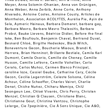
Meyer
,
Anna Solomin-Ohanian
,
Anna von Grünigen
,
Anna Weber
,
Anna Zerbib
,
Anne Corte
,
Anthony
Alvarado
,
Antoine Costes
,
Antoine Cousty
,
Artistes de
Monthelon
,
Association ACOLYTES
,
Aurélia Pie
,
Ayin de
Sela
,
Aymeric Hainaux
,
Barbara Demaret
,
barbara gay
,
Barbara Mavro
,
Barbara Mavro Thalassitis
,
Barbara
Probst
,
Bauke Lievens
,
Béatrice Didier
,
Before the final
take
,
Ben Boufioulx
,
Benjamin Chaval
,
Bertrand Duval
,
Besnard Chloé
,
Birgitte Hedeskov
,
Black Witch
,
Bonaventure Gacon
,
Boucherie Miaoux
,
Brandi K.
Herrera
,
Brian Henninot
,
Brillante Bestiale
,
Camila Karl
Dumont
,
Camila Osorio
,
Camille de Chenay
,
Camille
Husson
,
Camille Lefèvre
,
Camille Voitellier
,
Carlo
Cerato
,
Carlos Muñoz
,
Carmen Blanco Principal
,
caroline loze
,
Cassiel Gaube
,
Catharine Cary
,
Cécile
Gacon
,
Cecilia Lagerström
,
Celeste Solsona
,
Céline
Achour
,
Céline Schaeffer
,
Charles Vairet
,
Charlie
Denat
,
Chiche Nuñez
,
Chiharu Mamiya
,
ChiU
Seongeun Lee
,
Chloé Vivarès
,
Chris Perry
,
Christan
Menzel
,
Christian Q Clausen
,
Christiane Blanc
,
Christianne Gout
,
Christina Vantzou
,
Christophe
Lelarge
,
Cie 7pepinière
,
Cie À Sens Unique
,
Cie A&O
,