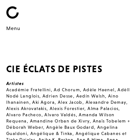
Menu
CIE ÉCLATS DE PISTES
Artistes
Académie Fratellini
,
Ad Chorum
,
Adèle Haenel
,
Adèll
Nodé Langlois
,
Adrien Desse
,
Aedín Walsh
,
Aino
Ihanainen
,
Aki Agora
,
Alex Jacob
,
Alexandre Demay
,
Alexis Akrovatakis
,
Alexis Forestier
,
Alma Palacios
,
Alvaro Pacheco
,
Alvaro Valdés
,
Amanda Wilson
Requena
,
Amandine Orban de Xivry
,
Anaïs Tobelem +
Déborah Weber
,
Angèle Baux Godard
,
Angelina
Gualdoni
,
Angélique & Tinka
,
Angélique Cabanes et
Tinka Dzialas
,
Anika K. Barkan
,
Ann & Hima
,
Anna