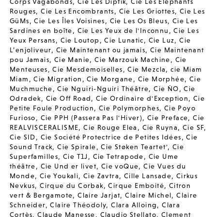
Corps Vagabonds
,
Cie Les Diptik
,
Cie Les Elephants
Rouges
,
Cie Les Encombrants
,
Cie Les Griottes
,
Cie Les
GüMs
,
Cie Les Îles Voisines
,
Cie Les Os Bleus
,
Cie Les
Sardines en boîte
,
Cie Les Yeux de l'Inconnu
,
Cie Les
Yeux Persans
,
Cie Loutop
,
Cie Lunatic
,
Cie Luz
,
Cie
L’enjoliveur
,
Cie Maintenant ou jamais
,
Cie Maintenant
pou Jamais
,
Cie Manie
,
Cie Marzouk Machine
,
Cie
Menteuses
,
Cie Mesdemoiselles
,
Cie Mezcla
,
cie Miam
Miam
,
Cie Migration
,
Cie Morgane
,
Cie Morphée
,
Cie
Muchmuche
,
Cie Nguiri-Nguiri Théâtre
,
Cie ÑO
,
Cie
Odradek
,
Cie Off Road
,
Cie Ordinaire d'Exception
,
Cie
Petite Foule Production
,
Cie Polymorphes
,
Cie Poyo
Furioso
,
Cie PPH (Passera Pas l'Hiver)
,
Cie Preface
,
Cie
REALVISCERALISME
,
Cie Rouge Elea
,
Cie Ruyna
,
Cie SF
,
Cie SID
,
Cie Société Protectrice de Petites Idées
,
Cie
Sound Track
,
Cie Spirale
,
Cie Støken Teartet'
,
Cie
Superfamilles
,
Cie T1J
,
Cie Tetrapode
,
Cie Ume
théâtre
,
Cie Und er livet
,
Cie voQue
,
Cie Vues du
Monde
,
Cie Youkali
,
Cie Zavtra
,
Cille Lansade
,
Cirkus
Nevkus
,
Cirque du Corbak
,
Cirque Emboité
,
Citron
vert & Bergamote
,
Claire Jarjat
,
Claire Michel
,
Claire
Schneider
,
Claire Théodoly
,
Clara Alloing
,
Clara
Cortès
,
Claude Manesse
,
Claudio Stellato
,
Clement