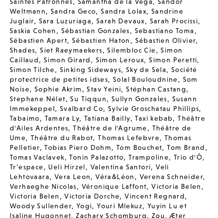
Saintes Patronnes
,
Samantha de la Vega
,
Sandor
Weltmann
,
Sandra Geco
,
Sandra Lolax
,
Sandrine
Juglair
,
Sara Luzuriaga
,
Sarah Devaux
,
Sarah Procissi
,
Saskia Cohen
,
Sébastian Gonzales
,
Sebastiano Toma
,
Sébastien Apert
,
Sébastien Haton
,
Sébastien Olivier
,
Shades
,
Siet Raeymaekers
,
Silembloc Cie
,
Simon
Caillaud
,
Simon Girard
,
Simon Leroux
,
Simon Peretti
,
Simon Tilche
,
Sinking Sideways
,
Sky de Sela
,
Société
protectrice de petites idses
,
Solal Bouloudnine
,
Som
Noise
,
Sophie Akrim
,
Stav Yeini
,
Stéphan Castang
,
Stephane Nélet
,
Su Tiqqun
,
Sullyn Gonzales
,
Susann
Immekeppel
,
Svalbard Co
,
Sylvie Groschatau Phillips
,
Tabaimo
,
Tamara Ly
,
Tatiana Bailly
,
Taxi kebab
,
Théâtre
d'Ailes Ardentes
,
Théâtre de l'Agrume
,
Théâtre de
Ume
,
Théâtre du Rabot
,
Thomas Lefebvre
,
Thomas
Pelletier
,
Tobias Piero Dohm
,
Tom Bouchet
,
Tom Brand
,
Tomas Vaclavek
,
Tonin Palazotto
,
Trampoline
,
Trio d'Ô
,
Tr’espace
,
Ueli Hirzel
,
Valentina Santori
,
Veli
Lehtovaara
,
Vera Leon
,
Véra&Léon
,
Verena Schneider
,
Verhaeghe Nicolas
,
Véronique Laffont
,
Victoria Belen
,
Victoria Belen
,
Victoria Dorche
,
Vincent Regnard
,
Woody Sullender
,
Yogi
,
Youri Mlekuz
,
Yuyin Lu et
Isaline Hugonnet
,
Zachary Schomburg
,
Zou
,
Æter