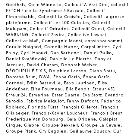
Goethals
,
Colin Winnette
,
Collectif A Vrai Dire
,
collectif
FETCH / cie Le Syndrome à Bascule
,
Collectif
l'Improbable
,
Collectif La Croisée
,
Collectif La grosse
plateforme
,
Collectif Les 100 Culottes
,
Collectif
Mulupam
,
Collectif Odradek
,
Collectif Quest
,
Collectif
WARN!NG
,
Collectif Zavtra
,
Collective Lawaai
,
Collective MøR
,
Compagnie Moost
,
constanza sommi
,
Coralie Naigard
,
Cornelia Huber
,
CorpsLimites
,
Cyril
Balny
,
Cyril Haouzi
,
Dan Barbenel
,
Daniel Gulko
,
Daniel Kvašňovský
,
Danielle Le Pierrès
,
Dany et
Jacques
,
David Chazam
,
Deborah Weber
,
DÉGOUPILLÉ.E.X.S
,
Delphine Lanson
,
Diana Bratu
,
Dorothé Brun
,
DWA
,
Ébana Garín
,
Ébana Garín
Coronel
,
Edith Basseville
,
Eeva Juutinen
,
Elisa
Andeßner
,
Elise Fourneau
,
Ella Benoit
,
Erreur 451
,
Erreur.24
,
Esmerine
,
Ester Duarte
,
Eva Stotz
,
Evandro
Serodio
,
Fabrice Melquiot
,
Fanny Defoort
,
Federico
Robledo
,
Florinda Fürst
,
François Gillerot
,
François
Olislaeger
,
François-Xavier Loucheur
,
Françoiz Breut
,
Frederique Van Domburg
,
Gala Oribene
,
Galapiat
Cirque
,
Glabre
,
Groupe Bekkrell
,
Groupe La Cavale
,
Groupe Plank
,
Gry Bagøien
,
Guillaume Douady
,
Gur