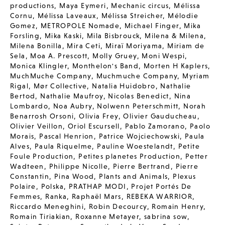
productions
,
Maya Eymeri
,
Mechanic circus
,
Mélissa
Cornu
,
Mélissa Laveaux
,
Mélissa Streicher
,
Mélodie
Gomez
,
METROPOLE Nomade
,
Michael Finger
,
Mika
Forsling
,
Mika Kaski
,
Mila Bisbrouck
,
Milena & Milena
,
Milena Bonilla
,
Mira Ceti
,
Miraï Moriyama
,
Miriam de
Sela
,
Moa A. Prescott
,
Molly Gruey
,
Moni Wespi
,
Monica Klingler
,
Monthelon's Band
,
Morten H Kaplers
,
MuchMuche Company
,
Muchmuche Company
,
Myriam
Rigal
,
Mør Collective
,
Natalia Huidobro
,
Nathalie
Bertod
,
Nathalie Maufroy
,
Nicolas Benedict
,
Nina
Lombardo
,
Noa Aubry
,
Nolwenn Peterschmitt
,
Norah
Benarrosh Orsoni
,
Olivia Frey
,
Olivier Gauducheau
,
Olivier Veillon
,
Oriol Escursell
,
Pablo Zamorano
,
Paolo
Morais
,
Pascal Henrion
,
Patrice Wojciechowski
,
Paula
Alves
,
Paula Riquelme
,
Pauline Woestelandt
,
Petite
Foule Production
,
Petites planetes Production
,
Petter
Wadteen
,
Philippe Nicolle
,
Pierre Bertrand
,
Pierre
Constantin
,
Pina Wood
,
Plants and Animals
,
Plexus
Polaire
,
Polska
,
PRATHAP MODI
,
Projet Portés De
Femmes
,
Ranka
,
Raphaël Mars
,
REBEKA WARRIOR
,
Riccardo Meneghini
,
Robin Decourcy
,
Romain Henry
,
Romain Tiriakian
,
Roxanne Metayer
,
sabrina sow
,