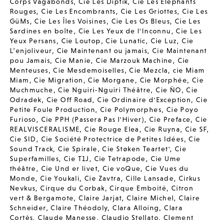
Corps Vagabonds
,
Cie Les Diptik
,
Cie Les Elephants
Rouges
,
Cie Les Encombrants
,
Cie Les Griottes
,
Cie Les
GüMs
,
Cie Les Îles Voisines
,
Cie Les Os Bleus
,
Cie Les
Sardines en boîte
,
Cie Les Yeux de l'Inconnu
,
Cie Les
Yeux Persans
,
Cie Loutop
,
Cie Lunatic
,
Cie Luz
,
Cie
L’enjoliveur
,
Cie Maintenant ou jamais
,
Cie Maintenant
pou Jamais
,
Cie Manie
,
Cie Marzouk Machine
,
Cie
Menteuses
,
Cie Mesdemoiselles
,
Cie Mezcla
,
cie Miam
Miam
,
Cie Migration
,
Cie Morgane
,
Cie Morphée
,
Cie
Muchmuche
,
Cie Nguiri-Nguiri Théâtre
,
Cie ÑO
,
Cie
Odradek
,
Cie Off Road
,
Cie Ordinaire d'Exception
,
Cie
Petite Foule Production
,
Cie Polymorphes
,
Cie Poyo
Furioso
,
Cie PPH (Passera Pas l'Hiver)
,
Cie Preface
,
Cie
REALVISCERALISME
,
Cie Rouge Elea
,
Cie Ruyna
,
Cie SF
,
Cie SID
,
Cie Société Protectrice de Petites Idées
,
Cie
Sound Track
,
Cie Spirale
,
Cie Støken Teartet'
,
Cie
Superfamilles
,
Cie T1J
,
Cie Tetrapode
,
Cie Ume
théâtre
,
Cie Und er livet
,
Cie voQue
,
Cie Vues du
Monde
,
Cie Youkali
,
Cie Zavtra
,
Cille Lansade
,
Cirkus
Nevkus
,
Cirque du Corbak
,
Cirque Emboité
,
Citron
vert & Bergamote
,
Claire Jarjat
,
Claire Michel
,
Claire
Schneider
,
Claire Théodoly
,
Clara Alloing
,
Clara
Cortès
,
Claude Manesse
,
Claudio Stellato
,
Clement