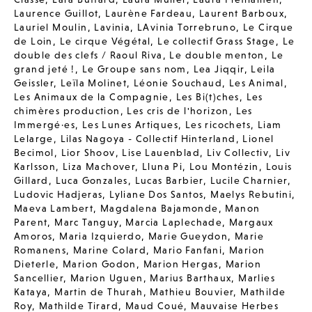
Laurence Guillot
,
Laurène Fardeau
,
Laurent Barboux
,
Lauriel Moulin
,
Lavinia
,
LAvinia Torrebruno
,
Le Cirque
de Loin
,
Le cirque Végétal
,
Le collectif Grass Stage
,
Le
double des clefs / Raoul Riva
,
Le double menton
,
Le
grand jeté !
,
Le Groupe sans nom
,
Lea Jiqqir
,
Leila
Geissler
,
Leïla Molinet
,
Léonie Souchaud
,
Les Animal
,
Les Animaux de la Compagnie
,
Les Bi(t)ches
,
Les
chimères production
,
Les cris de l'horizon
,
Les
Immergé·es
,
Les Lunes Artiques
,
Les ricochets
,
Liam
Lelarge
,
Lilas Nagoya - Collectif Hinterland
,
Lionel
Becimol
,
Lior Shoov
,
Lise Lauenblad
,
Liv Collectiv
,
Liv
Karlsson
,
Liza Machover
,
Lluna Pi
,
Lou Montézin
,
Louis
Gillard
,
Luca Gonzales
,
Lucas Barbier
,
Lucile Charnier
,
Ludovic Hadjeras
,
Lyliane Dos Santos
,
Maelys Rebutini
,
Maeva Lambert
,
Magdalena Bajamonde
,
Manon
Parent
,
Marc Tanguy
,
Marcia Laplechade
,
Margaux
Amoros
,
Maria Izquierdo
,
Marie Gueydon
,
Marie
Romanens
,
Marine Colard
,
Mario Fanfani
,
Marion
Dieterle
,
Marion Godon
,
Marion Hergas
,
Marion
Sancellier
,
Marion Uguen
,
Marius Barthaux
,
Marlies
Kataya
,
Martin de Thurah
,
Mathieu Bouvier
,
Mathilde
Roy
,
Mathilde Tirard
,
Maud Coué
,
Mauvaise Herbes