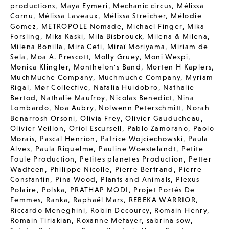
productions
,
Maya Eymeri
,
Mechanic circus
,
Mélissa
Cornu
,
Mélissa Laveaux
,
Mélissa Streicher
,
Mélodie
Gomez
,
METROPOLE Nomade
,
Michael Finger
,
Mika
Forsling
,
Mika Kaski
,
Mila Bisbrouck
,
Milena & Milena
,
Milena Bonilla
,
Mira Ceti
,
Miraï Moriyama
,
Miriam de
Sela
,
Moa A. Prescott
,
Molly Gruey
,
Moni Wespi
,
Monica Klingler
,
Monthelon's Band
,
Morten H Kaplers
,
MuchMuche Company
,
Muchmuche Company
,
Myriam
Rigal
,
Mør Collective
,
Natalia Huidobro
,
Nathalie
Bertod
,
Nathalie Maufroy
,
Nicolas Benedict
,
Nina
Lombardo
,
Noa Aubry
,
Nolwenn Peterschmitt
,
Norah
Benarrosh Orsoni
,
Olivia Frey
,
Olivier Gauducheau
,
Olivier Veillon
,
Oriol Escursell
,
Pablo Zamorano
,
Paolo
Morais
,
Pascal Henrion
,
Patrice Wojciechowski
,
Paula
Alves
,
Paula Riquelme
,
Pauline Woestelandt
,
Petite
Foule Production
,
Petites planetes Production
,
Petter
Wadteen
,
Philippe Nicolle
,
Pierre Bertrand
,
Pierre
Constantin
,
Pina Wood
,
Plants and Animals
,
Plexus
Polaire
,
Polska
,
PRATHAP MODI
,
Projet Portés De
Femmes
,
Ranka
,
Raphaël Mars
,
REBEKA WARRIOR
,
Riccardo Meneghini
,
Robin Decourcy
,
Romain Henry
,
Romain Tiriakian
,
Roxanne Metayer
,
sabrina sow
,