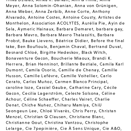
Meyer
,
Anna Solomin-Ohanian
,
Anna von Grünigen
,
Anna Weber
,
Anna Zerbib
,
Anne Corte
,
Anthony
Alvarado
,
Antoine Costes
,
Antoine Cousty
,
Artistes de
Monthelon
,
Association ACOLYTES
,
Aurélia Pie
,
Ayin de
Sela
,
Aymeric Hainaux
,
Barbara Demaret
,
barbara gay
,
Barbara Mavro
,
Barbara Mavro Thalassitis
,
Barbara
Probst
,
Bauke Lievens
,
Béatrice Didier
,
Before the final
take
,
Ben Boufioulx
,
Benjamin Chaval
,
Bertrand Duval
,
Besnard Chloé
,
Birgitte Hedeskov
,
Black Witch
,
Bonaventure Gacon
,
Boucherie Miaoux
,
Brandi K.
Herrera
,
Brian Henninot
,
Brillante Bestiale
,
Camila Karl
Dumont
,
Camila Osorio
,
Camille de Chenay
,
Camille
Husson
,
Camille Lefèvre
,
Camille Voitellier
,
Carlo
Cerato
,
Carlos Muñoz
,
Carmen Blanco Principal
,
caroline loze
,
Cassiel Gaube
,
Catharine Cary
,
Cécile
Gacon
,
Cecilia Lagerström
,
Celeste Solsona
,
Céline
Achour
,
Céline Schaeffer
,
Charles Vairet
,
Charlie
Denat
,
Chiche Nuñez
,
Chiharu Mamiya
,
ChiU
Seongeun Lee
,
Chloé Vivarès
,
Chris Perry
,
Christan
Menzel
,
Christian Q Clausen
,
Christiane Blanc
,
Christianne Gout
,
Christina Vantzou
,
Christophe
Lelarge
,
Cie 7pepinière
,
Cie À Sens Unique
,
Cie A&O
,