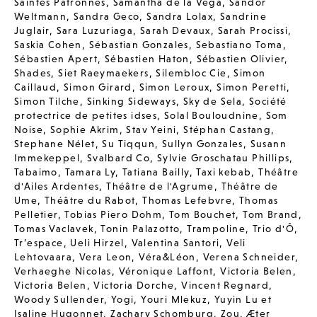
Saintes Patronnes
,
Samantha de la Vega
,
Sandor
Weltmann
,
Sandra Geco
,
Sandra Lolax
,
Sandrine
Juglair
,
Sara Luzuriaga
,
Sarah Devaux
,
Sarah Procissi
,
Saskia Cohen
,
Sébastian Gonzales
,
Sebastiano Toma
,
Sébastien Apert
,
Sébastien Haton
,
Sébastien Olivier
,
Shades
,
Siet Raeymaekers
,
Silembloc Cie
,
Simon
Caillaud
,
Simon Girard
,
Simon Leroux
,
Simon Peretti
,
Simon Tilche
,
Sinking Sideways
,
Sky de Sela
,
Société
protectrice de petites idses
,
Solal Bouloudnine
,
Som
Noise
,
Sophie Akrim
,
Stav Yeini
,
Stéphan Castang
,
Stephane Nélet
,
Su Tiqqun
,
Sullyn Gonzales
,
Susann
Immekeppel
,
Svalbard Co
,
Sylvie Groschatau Phillips
,
Tabaimo
,
Tamara Ly
,
Tatiana Bailly
,
Taxi kebab
,
Théâtre
d'Ailes Ardentes
,
Théâtre de l'Agrume
,
Théâtre de
Ume
,
Théâtre du Rabot
,
Thomas Lefebvre
,
Thomas
Pelletier
,
Tobias Piero Dohm
,
Tom Bouchet
,
Tom Brand
,
Tomas Vaclavek
,
Tonin Palazotto
,
Trampoline
,
Trio d'Ô
,
Tr’espace
,
Ueli Hirzel
,
Valentina Santori
,
Veli
Lehtovaara
,
Vera Leon
,
Véra&Léon
,
Verena Schneider
,
Verhaeghe Nicolas
,
Véronique Laffont
,
Victoria Belen
,
Victoria Belen
,
Victoria Dorche
,
Vincent Regnard
,
Woody Sullender
,
Yogi
,
Youri Mlekuz
,
Yuyin Lu et
Isaline Hugonnet
,
Zachary Schomburg
,
Zou
,
Æter