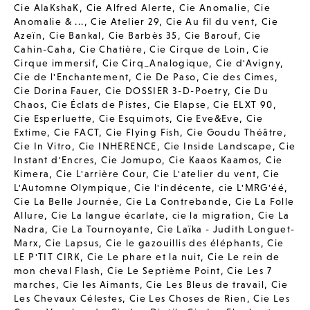
Cie AlaKshaK
,
Cie Alfred Alerte
,
Cie Anomalie
,
Cie
Anomalie & ...
,
Cie Atelier 29
,
Cie Au fil du vent
,
Cie
Azeïn
,
Cie Bankal
,
Cie Barbès 35
,
Cie Barouf
,
Cie
Cahin-Caha
,
Cie Chatière
,
Cie Cirque de Loin
,
Cie
Cirque immersif
,
Cie Cirq_Analogique
,
Cie d'Avigny
,
Cie de l'Enchantement
,
Cie De Paso
,
Cie des Cimes
,
Cie Dorina Fauer
,
Cie DOSSIER 3-D-Poetry
,
Cie Du
Chaos
,
Cie Éclats de Pistes
,
Cie Elapse
,
Cie ELXT 90
,
Cie Esperluette
,
Cie Esquimots
,
Cie Eve&Eve
,
Cie
Extime
,
Cie FACT
,
Cie Flying Fish
,
Cie Goudu Théâtre
,
Cie In Vitro
,
Cie INHERENCE
,
Cie Inside Landscape
,
Cie
Instant d'Encres
,
Cie Jomupo
,
Cie Kaaos Kaamos
,
Cie
Kimera
,
Cie L'arrière Cour
,
Cie L'atelier du vent
,
Cie
L'Automne Olympique
,
Cie l'indécente
,
cie L'MRG'éé
,
Cie La Belle Journée
,
Cie La Contrebande
,
Cie La Folle
Allure
,
Cie La langue écarlate
,
cie la migration
,
Cie La
Nadra
,
Cie La Tournoyante
,
Cie Laïka - Judith Longuet-
Marx
,
Cie Lapsus
,
Cie le gazouillis des éléphants
,
Cie
LE P'TIT CIRK
,
Cie Le phare et la nuit
,
Cie Le rein de
mon cheval Flash
,
Cie Le Septième Point
,
Cie Les 7
marches
,
Cie les Aimants
,
Cie Les Bleus de travail
,
Cie
Les Chevaux Célestes
,
Cie Les Choses de Rien
,
Cie Les