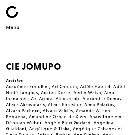
Menu
CIE JOMUPO
Artistes
Académie Fratellini
,
Ad Chorum
,
Adèle Haenel
,
Adèll
Nodé Langlois
,
Adrien Desse
,
Aedín Walsh
,
Aino
Ihanainen
,
Aki Agora
,
Alex Jacob
,
Alexandre Demay
,
Alexis Akrovatakis
,
Alexis Forestier
,
Alma Palacios
,
Alvaro Pacheco
,
Alvaro Valdés
,
Amanda Wilson
Requena
,
Amandine Orban de Xivry
,
Anaïs Tobelem +
Déborah Weber
,
Angèle Baux Godard
,
Angelina
Gualdoni
,
Angélique & Tinka
,
Angélique Cabanes et
Tinka Dzialas
,
Anika K. Barkan
,
Ann & Hima
,
Anna