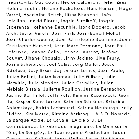
Piepskovitz
,
Guy Cools
,
Héctor Calderón
,
Helen Zaas
,
Helene Beutin
,
Hélène Rocheteau
,
Hors Humain
,
Hugo
Varret
,
Hyacinthe Reisch
,
Ilikaa Bhandari
,
Inès
Loizillon
,
Ingrid Florès
,
Ingrid Strelkoff
,
Insgrid
Esperanza
,
Iorhanne Dacunhia
,
Isona Dodero
,
Jacob
Arch
,
Javier Varela
,
Jean Park
,
Jean-Benoît Mollet
,
Jean-Charles Gaume
,
Jean-Christophe Bournine
,
Jean-
Christophe Herveet
,
Jean-Marc Desmond
,
Jean-Paul
Lefeuvre
,
Jeanne Colin
,
Jeanne Laurent
,
Jérôme
Bouvet
,
Jihane Chouaib
,
Jinny Jacinto
,
Jive Faury
,
Joana Schweizer
,
Joël Colas
,
Jörg Muller
,
Josué
Ndofusu
,
Josy Basar
,
Joy Jaroba Lemus
,
Juan Paulo
,
Julian Bellini
,
Julian Moreau
,
Julie Gilbert
,
Julie
Metairie
,
Julie Mondor
,
Julien Cramillet
,
Julien
Mabiala Bissala
,
Juliette Rouillon
,
Justine Bernachon
,
Justine Berthillot
,
Jutta Pelz
,
Kamma Rosenbeck
,
Kaori
Ito
,
Kasper Rune Larsen
,
Katarina Schröter
,
Katerina
Ablamskaya
,
Katrin Lachmund
,
Katrina Neuburga
,
Kelly
Rivière
,
Kim Marro
,
Kirstine Aarkrog
,
L.A.B.O. Nomade
,
La Barque Acide
,
La Cavale
,
LA cie SID
,
La
Contrebande
,
La Fabrique Imaginaire
,
La Main sur la
Tête
,
La Songézy
,
La Tournoyante Production
,
Laden
Classe
,
Lara Buffard
,
Laura Muller
,
Laura Pietiläinen
,