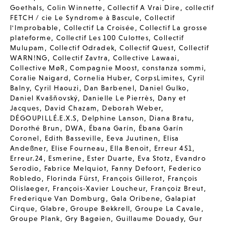
Goethals
,
Colin Winnette
,
Collectif A Vrai Dire
,
collectif
FETCH / cie Le Syndrome à Bascule
,
Collectif
l'Improbable
,
Collectif La Croisée
,
Collectif La grosse
plateforme
,
Collectif Les 100 Culottes
,
Collectif
Mulupam
,
Collectif Odradek
,
Collectif Quest
,
Collectif
WARN!NG
,
Collectif Zavtra
,
Collective Lawaai
,
Collective MøR
,
Compagnie Moost
,
constanza sommi
,
Coralie Naigard
,
Cornelia Huber
,
CorpsLimites
,
Cyril
Balny
,
Cyril Haouzi
,
Dan Barbenel
,
Daniel Gulko
,
Daniel Kvašňovský
,
Danielle Le Pierrès
,
Dany et
Jacques
,
David Chazam
,
Deborah Weber
,
DÉGOUPILLÉ.E.X.S
,
Delphine Lanson
,
Diana Bratu
,
Dorothé Brun
,
DWA
,
Ébana Garín
,
Ébana Garín
Coronel
,
Edith Basseville
,
Eeva Juutinen
,
Elisa
Andeßner
,
Elise Fourneau
,
Ella Benoit
,
Erreur 451
,
Erreur.24
,
Esmerine
,
Ester Duarte
,
Eva Stotz
,
Evandro
Serodio
,
Fabrice Melquiot
,
Fanny Defoort
,
Federico
Robledo
,
Florinda Fürst
,
François Gillerot
,
François
Olislaeger
,
François-Xavier Loucheur
,
Françoiz Breut
,
Frederique Van Domburg
,
Gala Oribene
,
Galapiat
Cirque
,
Glabre
,
Groupe Bekkrell
,
Groupe La Cavale
,
Groupe Plank
,
Gry Bagøien
,
Guillaume Douady
,
Gur