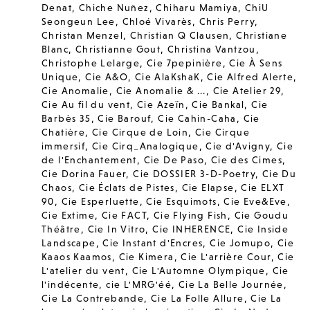
Denat
,
Chiche Nuñez
,
Chiharu Mamiya
,
ChiU
Seongeun Lee
,
Chloé Vivarès
,
Chris Perry
,
Christan Menzel
,
Christian Q Clausen
,
Christiane
Blanc
,
Christianne Gout
,
Christina Vantzou
,
Christophe Lelarge
,
Cie 7pepinière
,
Cie À Sens
Unique
,
Cie A&O
,
Cie AlaKshaK
,
Cie Alfred Alerte
,
Cie Anomalie
,
Cie Anomalie & ...
,
Cie Atelier 29
,
Cie Au fil du vent
,
Cie Azeïn
,
Cie Bankal
,
Cie
Barbès 35
,
Cie Barouf
,
Cie Cahin-Caha
,
Cie
Chatière
,
Cie Cirque de Loin
,
Cie Cirque
immersif
,
Cie Cirq_Analogique
,
Cie d'Avigny
,
Cie
de l'Enchantement
,
Cie De Paso
,
Cie des Cimes
,
Cie Dorina Fauer
,
Cie DOSSIER 3-D-Poetry
,
Cie Du
Chaos
,
Cie Éclats de Pistes
,
Cie Elapse
,
Cie ELXT
90
,
Cie Esperluette
,
Cie Esquimots
,
Cie Eve&Eve
,
Cie Extime
,
Cie FACT
,
Cie Flying Fish
,
Cie Goudu
Théâtre
,
Cie In Vitro
,
Cie INHERENCE
,
Cie Inside
Landscape
,
Cie Instant d'Encres
,
Cie Jomupo
,
Cie
Kaaos Kaamos
,
Cie Kimera
,
Cie L'arrière Cour
,
Cie
L'atelier du vent
,
Cie L'Automne Olympique
,
Cie
l'indécente
,
cie L'MRG'éé
,
Cie La Belle Journée
,
Cie La Contrebande
,
Cie La Folle Allure
,
Cie La