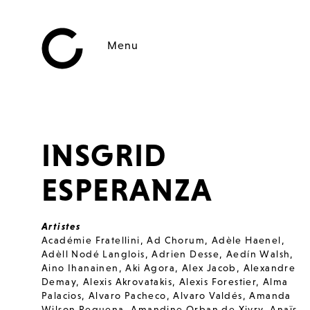
Menu
INSGRID
ESPERANZA
Artistes
Académie Fratellini
,
Ad Chorum
,
Adèle Haenel
,
Adèll Nodé Langlois
,
Adrien Desse
,
Aedín Walsh
,
Aino Ihanainen
,
Aki Agora
,
Alex Jacob
,
Alexandre
Demay
,
Alexis Akrovatakis
,
Alexis Forestier
,
Alma
Palacios
,
Alvaro Pacheco
,
Alvaro Valdés
,
Amanda
Wilson Requena
,
Amandine Orban de Xivry
,
Anaïs