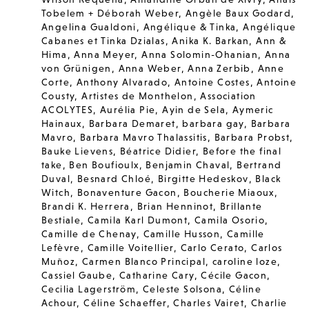
Tobelem + Déborah Weber
,
Angèle Baux Godard
,
Angelina Gualdoni
,
Angélique & Tinka
,
Angélique
Cabanes et Tinka Dzialas
,
Anika K. Barkan
,
Ann &
Hima
,
Anna Meyer
,
Anna Solomin-Ohanian
,
Anna
von Grünigen
,
Anna Weber
,
Anna Zerbib
,
Anne
Corte
,
Anthony Alvarado
,
Antoine Costes
,
Antoine
Cousty
,
Artistes de Monthelon
,
Association
ACOLYTES
,
Aurélia Pie
,
Ayin de Sela
,
Aymeric
Hainaux
,
Barbara Demaret
,
barbara gay
,
Barbara
Mavro
,
Barbara Mavro Thalassitis
,
Barbara Probst
,
Bauke Lievens
,
Béatrice Didier
,
Before the final
take
,
Ben Boufioulx
,
Benjamin Chaval
,
Bertrand
Duval
,
Besnard Chloé
,
Birgitte Hedeskov
,
Black
Witch
,
Bonaventure Gacon
,
Boucherie Miaoux
,
Brandi K. Herrera
,
Brian Henninot
,
Brillante
Bestiale
,
Camila Karl Dumont
,
Camila Osorio
,
Camille de Chenay
,
Camille Husson
,
Camille
Lefèvre
,
Camille Voitellier
,
Carlo Cerato
,
Carlos
Muñoz
,
Carmen Blanco Principal
,
caroline loze
,
Cassiel Gaube
,
Catharine Cary
,
Cécile Gacon
,
Cecilia Lagerström
,
Celeste Solsona
,
Céline
Achour
,
Céline Schaeffer
,
Charles Vairet
,
Charlie