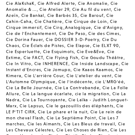
Cie AlaKshaK
,
Cie Alfred Alerte
,
Cie Anomalie
,
Cie
Anomalie & ...
,
Cie Atelier 29
,
Cie Au fil du vent
,
Cie
Azeïn
,
Cie Bankal
,
Cie Barbès 35
,
Cie Barouf
,
Cie
Cahin-Caha
,
Cie Chatière
,
Cie Cirque de Loin
,
Cie
Cirque immersif
,
Cie Cirq_Analogique
,
Cie d'Avigny
,
Cie de l'Enchantement
,
Cie De Paso
,
Cie des Cimes
,
Cie Dorina Fauer
,
Cie DOSSIER 3-D-Poetry
,
Cie Du
Chaos
,
Cie Éclats de Pistes
,
Cie Elapse
,
Cie ELXT 90
,
Cie Esperluette
,
Cie Esquimots
,
Cie Eve&Eve
,
Cie
Extime
,
Cie FACT
,
Cie Flying Fish
,
Cie Goudu Théâtre
,
Cie In Vitro
,
Cie INHERENCE
,
Cie Inside Landscape
,
Cie
Instant d'Encres
,
Cie Jomupo
,
Cie Kaaos Kaamos
,
Cie
Kimera
,
Cie L'arrière Cour
,
Cie L'atelier du vent
,
Cie
L'Automne Olympique
,
Cie l'indécente
,
cie L'MRG'éé
,
Cie La Belle Journée
,
Cie La Contrebande
,
Cie La Folle
Allure
,
Cie La langue écarlate
,
cie la migration
,
Cie La
Nadra
,
Cie La Tournoyante
,
Cie Laïka - Judith Longuet-
Marx
,
Cie Lapsus
,
Cie le gazouillis des éléphants
,
Cie
LE P'TIT CIRK
,
Cie Le phare et la nuit
,
Cie Le rein de
mon cheval Flash
,
Cie Le Septième Point
,
Cie Les 7
marches
,
Cie les Aimants
,
Cie Les Bleus de travail
,
Cie
Les Chevaux Célestes
,
Cie Les Choses de Rien
,
Cie Les