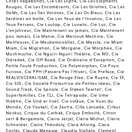
Corps Vagabonds
,
Cie Les Diptik
,
Cie Les Elephants
Rouges
,
Cie Les Encombrants
,
Cie Les Griottes
,
Cie Les
GüMs
,
Cie Les Îles Voisines
,
Cie Les Os Bleus
,
Cie Les
Sardines en boîte
,
Cie Les Yeux de l'Inconnu
,
Cie Les
Yeux Persans
,
Cie Loutop
,
Cie Lunatic
,
Cie Luz
,
Cie
L’enjoliveur
,
Cie Maintenant ou jamais
,
Cie Maintenant
pou Jamais
,
Cie Manie
,
Cie Marzouk Machine
,
Cie
Menteuses
,
Cie Mesdemoiselles
,
Cie Mezcla
,
cie Miam
Miam
,
Cie Migration
,
Cie Morgane
,
Cie Morphée
,
Cie
Muchmuche
,
Cie Nguiri-Nguiri Théâtre
,
Cie ÑO
,
Cie
Odradek
,
Cie Off Road
,
Cie Ordinaire d'Exception
,
Cie
Petite Foule Production
,
Cie Polymorphes
,
Cie Poyo
Furioso
,
Cie PPH (Passera Pas l'Hiver)
,
Cie Preface
,
Cie
REALVISCERALISME
,
Cie Rouge Elea
,
Cie Ruyna
,
Cie SF
,
Cie SID
,
Cie Société Protectrice de Petites Idées
,
Cie
Sound Track
,
Cie Spirale
,
Cie Støken Teartet'
,
Cie
Superfamilles
,
Cie T1J
,
Cie Tetrapode
,
Cie Ume
théâtre
,
Cie Und er livet
,
Cie voQue
,
Cie Vues du
Monde
,
Cie Youkali
,
Cie Zavtra
,
Cille Lansade
,
Cirkus
Nevkus
,
Cirque du Corbak
,
Cirque Emboité
,
Citron
vert & Bergamote
,
Claire Jarjat
,
Claire Michel
,
Claire
Schneider
,
Claire Théodoly
,
Clara Alloing
,
Clara
Cortès
,
Claude Manesse
,
Claudio Stellato
,
Clement