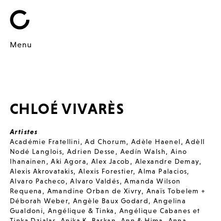
Menu
CHLOÉ VIVARÈS
Artistes
Académie Fratellini
,
Ad Chorum
,
Adèle Haenel
,
Adèll
Nodé Langlois
,
Adrien Desse
,
Aedín Walsh
,
Aino
Ihanainen
,
Aki Agora
,
Alex Jacob
,
Alexandre Demay
,
Alexis Akrovatakis
,
Alexis Forestier
,
Alma Palacios
,
Alvaro Pacheco
,
Alvaro Valdés
,
Amanda Wilson
Requena
,
Amandine Orban de Xivry
,
Anaïs Tobelem +
Déborah Weber
,
Angèle Baux Godard
,
Angelina
Gualdoni
,
Angélique & Tinka
,
Angélique Cabanes et
Tinka Dzialas
,
Anika K. Barkan
,
Ann & Hima
,
Anna