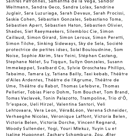
Saintes Patronnes
,
Samantha de la Vega
,
Sandor
Weltmann
,
Sandra Geco
,
Sandra Lolax
,
Sandrine
Juglair
,
Sara Luzuriaga
,
Sarah Devaux
,
Sarah Procissi
,
Saskia Cohen
,
Sébastian Gonzales
,
Sebastiano Toma
,
Sébastien Apert
,
Sébastien Haton
,
Sébastien Olivier
,
Shades
,
Siet Raeymaekers
,
Silembloc Cie
,
Simon
Caillaud
,
Simon Girard
,
Simon Leroux
,
Simon Peretti
,
Simon Tilche
,
Sinking Sideways
,
Sky de Sela
,
Société
protectrice de petites idses
,
Solal Bouloudnine
,
Som
Noise
,
Sophie Akrim
,
Stav Yeini
,
Stéphan Castang
,
Stephane Nélet
,
Su Tiqqun
,
Sullyn Gonzales
,
Susann
Immekeppel
,
Svalbard Co
,
Sylvie Groschatau Phillips
,
Tabaimo
,
Tamara Ly
,
Tatiana Bailly
,
Taxi kebab
,
Théâtre
d'Ailes Ardentes
,
Théâtre de l'Agrume
,
Théâtre de
Ume
,
Théâtre du Rabot
,
Thomas Lefebvre
,
Thomas
Pelletier
,
Tobias Piero Dohm
,
Tom Bouchet
,
Tom Brand
,
Tomas Vaclavek
,
Tonin Palazotto
,
Trampoline
,
Trio d'Ô
,
Tr’espace
,
Ueli Hirzel
,
Valentina Santori
,
Veli
Lehtovaara
,
Vera Leon
,
Véra&Léon
,
Verena Schneider
,
Verhaeghe Nicolas
,
Véronique Laffont
,
Victoria Belen
,
Victoria Belen
,
Victoria Dorche
,
Vincent Regnard
,
Woody Sullender
,
Yogi
,
Youri Mlekuz
,
Yuyin Lu et
Isaline Hugonnet
,
Zachary Schomburg
,
Zou
,
Æter