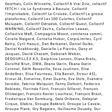
Goethals
,
Colin Winnette
,
Collectif A Vrai Dire
,
collectif
FETCH / cie Le Syndrome à Bascule
,
Collectif
l'Improbable
,
Collectif La Croisée
,
Collectif La grosse
plateforme
,
Collectif Les 100 Culottes
,
Collectif
Mulupam
,
Collectif Odradek
,
Collectif Quest
,
Collectif
WARN!NG
,
Collectif Zavtra
,
Collective Lawaai
,
Collective MøR
,
Compagnie Moost
,
constanza sommi
,
Coralie Naigard
,
Cornelia Huber
,
CorpsLimites
,
Cyril
Balny
,
Cyril Haouzi
,
Dan Barbenel
,
Daniel Gulko
,
Daniel Kvašňovský
,
Danielle Le Pierrès
,
Dany et
Jacques
,
David Chazam
,
Deborah Weber
,
DÉGOUPILLÉ.E.X.S
,
Delphine Lanson
,
Diana Bratu
,
Dorothé Brun
,
DWA
,
Ébana Garín
,
Ébana Garín
Coronel
,
Edith Basseville
,
Eeva Juutinen
,
Elisa
Andeßner
,
Elise Fourneau
,
Ella Benoit
,
Erreur 451
,
Erreur.24
,
Esmerine
,
Ester Duarte
,
Eva Stotz
,
Evandro
Serodio
,
Fabrice Melquiot
,
Fanny Defoort
,
Federico
Robledo
,
Florinda Fürst
,
François Gillerot
,
François
Olislaeger
,
François-Xavier Loucheur
,
Françoiz Breut
,
Frederique Van Domburg
,
Gala Oribene
,
Galapiat
Cirque
,
Glabre
,
Groupe Bekkrell
,
Groupe La Cavale
,
Groupe Plank
,
Gry Bagøien
,
Guillaume Douady
,
Gur