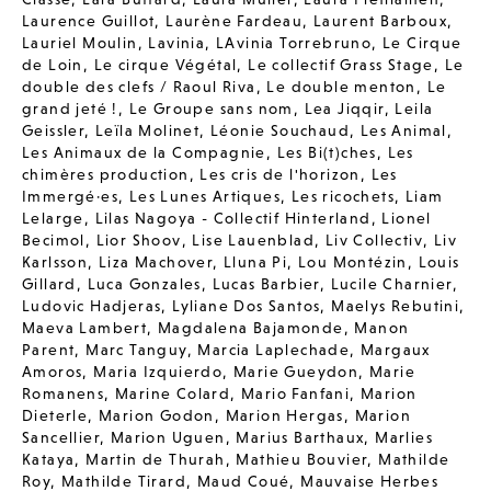
Laurence Guillot
,
Laurène Fardeau
,
Laurent Barboux
,
Lauriel Moulin
,
Lavinia
,
LAvinia Torrebruno
,
Le Cirque
de Loin
,
Le cirque Végétal
,
Le collectif Grass Stage
,
Le
double des clefs / Raoul Riva
,
Le double menton
,
Le
grand jeté !
,
Le Groupe sans nom
,
Lea Jiqqir
,
Leila
Geissler
,
Leïla Molinet
,
Léonie Souchaud
,
Les Animal
,
Les Animaux de la Compagnie
,
Les Bi(t)ches
,
Les
chimères production
,
Les cris de l'horizon
,
Les
Immergé·es
,
Les Lunes Artiques
,
Les ricochets
,
Liam
Lelarge
,
Lilas Nagoya - Collectif Hinterland
,
Lionel
Becimol
,
Lior Shoov
,
Lise Lauenblad
,
Liv Collectiv
,
Liv
Karlsson
,
Liza Machover
,
Lluna Pi
,
Lou Montézin
,
Louis
Gillard
,
Luca Gonzales
,
Lucas Barbier
,
Lucile Charnier
,
Ludovic Hadjeras
,
Lyliane Dos Santos
,
Maelys Rebutini
,
Maeva Lambert
,
Magdalena Bajamonde
,
Manon
Parent
,
Marc Tanguy
,
Marcia Laplechade
,
Margaux
Amoros
,
Maria Izquierdo
,
Marie Gueydon
,
Marie
Romanens
,
Marine Colard
,
Mario Fanfani
,
Marion
Dieterle
,
Marion Godon
,
Marion Hergas
,
Marion
Sancellier
,
Marion Uguen
,
Marius Barthaux
,
Marlies
Kataya
,
Martin de Thurah
,
Mathieu Bouvier
,
Mathilde
Roy
,
Mathilde Tirard
,
Maud Coué
,
Mauvaise Herbes