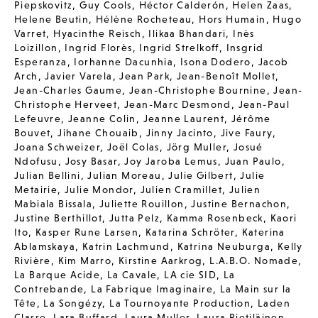
Piepskovitz
,
Guy Cools
,
Héctor Calderón
,
Helen Zaas
,
Helene Beutin
,
Hélène Rocheteau
,
Hors Humain
,
Hugo
Varret
,
Hyacinthe Reisch
,
Ilikaa Bhandari
,
Inès
Loizillon
,
Ingrid Florès
,
Ingrid Strelkoff
,
Insgrid
Esperanza
,
Iorhanne Dacunhia
,
Isona Dodero
,
Jacob
Arch
,
Javier Varela
,
Jean Park
,
Jean-Benoît Mollet
,
Jean-Charles Gaume
,
Jean-Christophe Bournine
,
Jean-
Christophe Herveet
,
Jean-Marc Desmond
,
Jean-Paul
Lefeuvre
,
Jeanne Colin
,
Jeanne Laurent
,
Jérôme
Bouvet
,
Jihane Chouaib
,
Jinny Jacinto
,
Jive Faury
,
Joana Schweizer
,
Joël Colas
,
Jörg Muller
,
Josué
Ndofusu
,
Josy Basar
,
Joy Jaroba Lemus
,
Juan Paulo
,
Julian Bellini
,
Julian Moreau
,
Julie Gilbert
,
Julie
Metairie
,
Julie Mondor
,
Julien Cramillet
,
Julien
Mabiala Bissala
,
Juliette Rouillon
,
Justine Bernachon
,
Justine Berthillot
,
Jutta Pelz
,
Kamma Rosenbeck
,
Kaori
Ito
,
Kasper Rune Larsen
,
Katarina Schröter
,
Katerina
Ablamskaya
,
Katrin Lachmund
,
Katrina Neuburga
,
Kelly
Rivière
,
Kim Marro
,
Kirstine Aarkrog
,
L.A.B.O. Nomade
,
La Barque Acide
,
La Cavale
,
LA cie SID
,
La
Contrebande
,
La Fabrique Imaginaire
,
La Main sur la
Tête
,
La Songézy
,
La Tournoyante Production
,
Laden
Classe
,
Lara Buffard
,
Laura Muller
,
Laura Pietiläinen
,