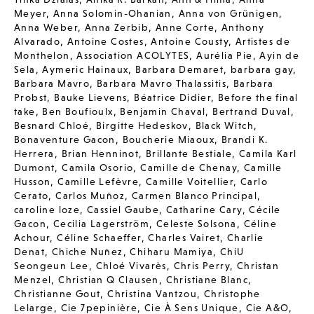
Meyer
,
Anna Solomin-Ohanian
,
Anna von Grünigen
,
Anna Weber
,
Anna Zerbib
,
Anne Corte
,
Anthony
Alvarado
,
Antoine Costes
,
Antoine Cousty
,
Artistes de
Monthelon
,
Association ACOLYTES
,
Aurélia Pie
,
Ayin de
Sela
,
Aymeric Hainaux
,
Barbara Demaret
,
barbara gay
,
Barbara Mavro
,
Barbara Mavro Thalassitis
,
Barbara
Probst
,
Bauke Lievens
,
Béatrice Didier
,
Before the final
take
,
Ben Boufioulx
,
Benjamin Chaval
,
Bertrand Duval
,
Besnard Chloé
,
Birgitte Hedeskov
,
Black Witch
,
Bonaventure Gacon
,
Boucherie Miaoux
,
Brandi K.
Herrera
,
Brian Henninot
,
Brillante Bestiale
,
Camila Karl
Dumont
,
Camila Osorio
,
Camille de Chenay
,
Camille
Husson
,
Camille Lefèvre
,
Camille Voitellier
,
Carlo
Cerato
,
Carlos Muñoz
,
Carmen Blanco Principal
,
caroline loze
,
Cassiel Gaube
,
Catharine Cary
,
Cécile
Gacon
,
Cecilia Lagerström
,
Celeste Solsona
,
Céline
Achour
,
Céline Schaeffer
,
Charles Vairet
,
Charlie
Denat
,
Chiche Nuñez
,
Chiharu Mamiya
,
ChiU
Seongeun Lee
,
Chloé Vivarès
,
Chris Perry
,
Christan
Menzel
,
Christian Q Clausen
,
Christiane Blanc
,
Christianne Gout
,
Christina Vantzou
,
Christophe
Lelarge
,
Cie 7pepinière
,
Cie À Sens Unique
,
Cie A&O
,