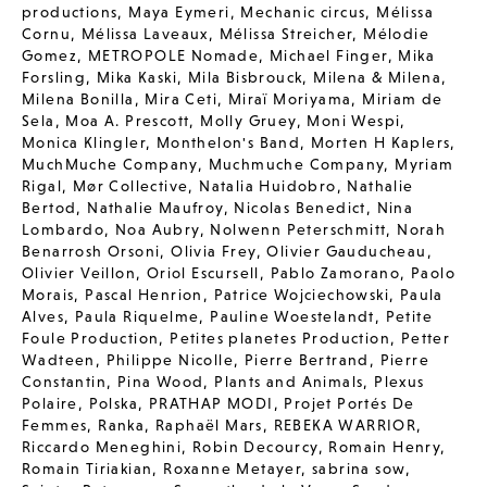
productions
,
Maya Eymeri
,
Mechanic circus
,
Mélissa
Cornu
,
Mélissa Laveaux
,
Mélissa Streicher
,
Mélodie
Gomez
,
METROPOLE Nomade
,
Michael Finger
,
Mika
Forsling
,
Mika Kaski
,
Mila Bisbrouck
,
Milena & Milena
,
Milena Bonilla
,
Mira Ceti
,
Miraï Moriyama
,
Miriam de
Sela
,
Moa A. Prescott
,
Molly Gruey
,
Moni Wespi
,
Monica Klingler
,
Monthelon's Band
,
Morten H Kaplers
,
MuchMuche Company
,
Muchmuche Company
,
Myriam
Rigal
,
Mør Collective
,
Natalia Huidobro
,
Nathalie
Bertod
,
Nathalie Maufroy
,
Nicolas Benedict
,
Nina
Lombardo
,
Noa Aubry
,
Nolwenn Peterschmitt
,
Norah
Benarrosh Orsoni
,
Olivia Frey
,
Olivier Gauducheau
,
Olivier Veillon
,
Oriol Escursell
,
Pablo Zamorano
,
Paolo
Morais
,
Pascal Henrion
,
Patrice Wojciechowski
,
Paula
Alves
,
Paula Riquelme
,
Pauline Woestelandt
,
Petite
Foule Production
,
Petites planetes Production
,
Petter
Wadteen
,
Philippe Nicolle
,
Pierre Bertrand
,
Pierre
Constantin
,
Pina Wood
,
Plants and Animals
,
Plexus
Polaire
,
Polska
,
PRATHAP MODI
,
Projet Portés De
Femmes
,
Ranka
,
Raphaël Mars
,
REBEKA WARRIOR
,
Riccardo Meneghini
,
Robin Decourcy
,
Romain Henry
,
Romain Tiriakian
,
Roxanne Metayer
,
sabrina sow
,