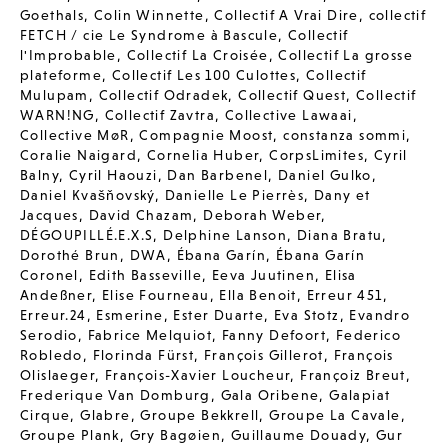
Goethals
,
Colin Winnette
,
Collectif A Vrai Dire
,
collectif
FETCH / cie Le Syndrome à Bascule
,
Collectif
l'Improbable
,
Collectif La Croisée
,
Collectif La grosse
plateforme
,
Collectif Les 100 Culottes
,
Collectif
Mulupam
,
Collectif Odradek
,
Collectif Quest
,
Collectif
WARN!NG
,
Collectif Zavtra
,
Collective Lawaai
,
Collective MøR
,
Compagnie Moost
,
constanza sommi
,
Coralie Naigard
,
Cornelia Huber
,
CorpsLimites
,
Cyril
Balny
,
Cyril Haouzi
,
Dan Barbenel
,
Daniel Gulko
,
Daniel Kvašňovský
,
Danielle Le Pierrès
,
Dany et
Jacques
,
David Chazam
,
Deborah Weber
,
DÉGOUPILLÉ.E.X.S
,
Delphine Lanson
,
Diana Bratu
,
Dorothé Brun
,
DWA
,
Ébana Garín
,
Ébana Garín
Coronel
,
Edith Basseville
,
Eeva Juutinen
,
Elisa
Andeßner
,
Elise Fourneau
,
Ella Benoit
,
Erreur 451
,
Erreur.24
,
Esmerine
,
Ester Duarte
,
Eva Stotz
,
Evandro
Serodio
,
Fabrice Melquiot
,
Fanny Defoort
,
Federico
Robledo
,
Florinda Fürst
,
François Gillerot
,
François
Olislaeger
,
François-Xavier Loucheur
,
Françoiz Breut
,
Frederique Van Domburg
,
Gala Oribene
,
Galapiat
Cirque
,
Glabre
,
Groupe Bekkrell
,
Groupe La Cavale
,
Groupe Plank
,
Gry Bagøien
,
Guillaume Douady
,
Gur