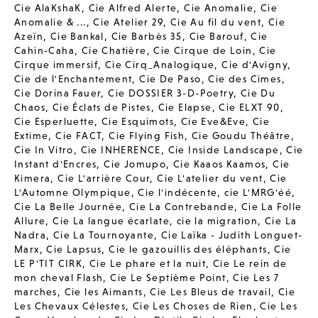
Cie AlaKshaK
,
Cie Alfred Alerte
,
Cie Anomalie
,
Cie
Anomalie & ...
,
Cie Atelier 29
,
Cie Au fil du vent
,
Cie
Azeïn
,
Cie Bankal
,
Cie Barbès 35
,
Cie Barouf
,
Cie
Cahin-Caha
,
Cie Chatière
,
Cie Cirque de Loin
,
Cie
Cirque immersif
,
Cie Cirq_Analogique
,
Cie d'Avigny
,
Cie de l'Enchantement
,
Cie De Paso
,
Cie des Cimes
,
Cie Dorina Fauer
,
Cie DOSSIER 3-D-Poetry
,
Cie Du
Chaos
,
Cie Éclats de Pistes
,
Cie Elapse
,
Cie ELXT 90
,
Cie Esperluette
,
Cie Esquimots
,
Cie Eve&Eve
,
Cie
Extime
,
Cie FACT
,
Cie Flying Fish
,
Cie Goudu Théâtre
,
Cie In Vitro
,
Cie INHERENCE
,
Cie Inside Landscape
,
Cie
Instant d'Encres
,
Cie Jomupo
,
Cie Kaaos Kaamos
,
Cie
Kimera
,
Cie L'arrière Cour
,
Cie L'atelier du vent
,
Cie
L'Automne Olympique
,
Cie l'indécente
,
cie L'MRG'éé
,
Cie La Belle Journée
,
Cie La Contrebande
,
Cie La Folle
Allure
,
Cie La langue écarlate
,
cie la migration
,
Cie La
Nadra
,
Cie La Tournoyante
,
Cie Laïka - Judith Longuet-
Marx
,
Cie Lapsus
,
Cie le gazouillis des éléphants
,
Cie
LE P'TIT CIRK
,
Cie Le phare et la nuit
,
Cie Le rein de
mon cheval Flash
,
Cie Le Septième Point
,
Cie Les 7
marches
,
Cie les Aimants
,
Cie Les Bleus de travail
,
Cie
Les Chevaux Célestes
,
Cie Les Choses de Rien
,
Cie Les