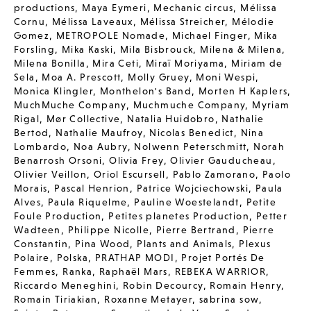
productions
,
Maya Eymeri
,
Mechanic circus
,
Mélissa
Cornu
,
Mélissa Laveaux
,
Mélissa Streicher
,
Mélodie
Gomez
,
METROPOLE Nomade
,
Michael Finger
,
Mika
Forsling
,
Mika Kaski
,
Mila Bisbrouck
,
Milena & Milena
,
Milena Bonilla
,
Mira Ceti
,
Miraï Moriyama
,
Miriam de
Sela
,
Moa A. Prescott
,
Molly Gruey
,
Moni Wespi
,
Monica Klingler
,
Monthelon's Band
,
Morten H Kaplers
,
MuchMuche Company
,
Muchmuche Company
,
Myriam
Rigal
,
Mør Collective
,
Natalia Huidobro
,
Nathalie
Bertod
,
Nathalie Maufroy
,
Nicolas Benedict
,
Nina
Lombardo
,
Noa Aubry
,
Nolwenn Peterschmitt
,
Norah
Benarrosh Orsoni
,
Olivia Frey
,
Olivier Gauducheau
,
Olivier Veillon
,
Oriol Escursell
,
Pablo Zamorano
,
Paolo
Morais
,
Pascal Henrion
,
Patrice Wojciechowski
,
Paula
Alves
,
Paula Riquelme
,
Pauline Woestelandt
,
Petite
Foule Production
,
Petites planetes Production
,
Petter
Wadteen
,
Philippe Nicolle
,
Pierre Bertrand
,
Pierre
Constantin
,
Pina Wood
,
Plants and Animals
,
Plexus
Polaire
,
Polska
,
PRATHAP MODI
,
Projet Portés De
Femmes
,
Ranka
,
Raphaël Mars
,
REBEKA WARRIOR
,
Riccardo Meneghini
,
Robin Decourcy
,
Romain Henry
,
Romain Tiriakian
,
Roxanne Metayer
,
sabrina sow
,