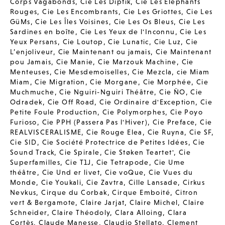
Corps Vagabonds
,
Cie Les Diptik
,
Cie Les Elephants
Rouges
,
Cie Les Encombrants
,
Cie Les Griottes
,
Cie Les
GüMs
,
Cie Les Îles Voisines
,
Cie Les Os Bleus
,
Cie Les
Sardines en boîte
,
Cie Les Yeux de l'Inconnu
,
Cie Les
Yeux Persans
,
Cie Loutop
,
Cie Lunatic
,
Cie Luz
,
Cie
L’enjoliveur
,
Cie Maintenant ou jamais
,
Cie Maintenant
pou Jamais
,
Cie Manie
,
Cie Marzouk Machine
,
Cie
Menteuses
,
Cie Mesdemoiselles
,
Cie Mezcla
,
cie Miam
Miam
,
Cie Migration
,
Cie Morgane
,
Cie Morphée
,
Cie
Muchmuche
,
Cie Nguiri-Nguiri Théâtre
,
Cie ÑO
,
Cie
Odradek
,
Cie Off Road
,
Cie Ordinaire d'Exception
,
Cie
Petite Foule Production
,
Cie Polymorphes
,
Cie Poyo
Furioso
,
Cie PPH (Passera Pas l'Hiver)
,
Cie Preface
,
Cie
REALVISCERALISME
,
Cie Rouge Elea
,
Cie Ruyna
,
Cie SF
,
Cie SID
,
Cie Société Protectrice de Petites Idées
,
Cie
Sound Track
,
Cie Spirale
,
Cie Støken Teartet'
,
Cie
Superfamilles
,
Cie T1J
,
Cie Tetrapode
,
Cie Ume
théâtre
,
Cie Und er livet
,
Cie voQue
,
Cie Vues du
Monde
,
Cie Youkali
,
Cie Zavtra
,
Cille Lansade
,
Cirkus
Nevkus
,
Cirque du Corbak
,
Cirque Emboité
,
Citron
vert & Bergamote
,
Claire Jarjat
,
Claire Michel
,
Claire
Schneider
,
Claire Théodoly
,
Clara Alloing
,
Clara
Cortès
,
Claude Manesse
,
Claudio Stellato
,
Clement