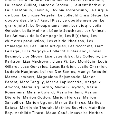
Laurence Guillot
,
Laurène Fardeau
,
Laurent Barboux
,
Lauriel Moulin
,
Lavinia
,
LAvinia Torrebruno
,
Le Cirque
de Loin
,
Le cirque Végétal
,
Le collectif Grass Stage
,
Le
double des clefs / Raoul Riva
,
Le double menton
,
Le
grand jeté !
,
Le Groupe sans nom
,
Lea Jiqqir
,
Leila
Geissler
,
Leïla Molinet
,
Léonie Souchaud
,
Les Animal
,
Les Animaux de la Compagnie
,
Les Bi(t)ches
,
Les
chimères production
,
Les cris de l'horizon
,
Les
Immergé·es
,
Les Lunes Artiques
,
Les ricochets
,
Liam
Lelarge
,
Lilas Nagoya - Collectif Hinterland
,
Lionel
Becimol
,
Lior Shoov
,
Lise Lauenblad
,
Liv Collectiv
,
Liv
Karlsson
,
Liza Machover
,
Lluna Pi
,
Lou Montézin
,
Louis
Gillard
,
Luca Gonzales
,
Lucas Barbier
,
Lucile Charnier
,
Ludovic Hadjeras
,
Lyliane Dos Santos
,
Maelys Rebutini
,
Maeva Lambert
,
Magdalena Bajamonde
,
Manon
Parent
,
Marc Tanguy
,
Marcia Laplechade
,
Margaux
Amoros
,
Maria Izquierdo
,
Marie Gueydon
,
Marie
Romanens
,
Marine Colard
,
Mario Fanfani
,
Marion
Dieterle
,
Marion Godon
,
Marion Hergas
,
Marion
Sancellier
,
Marion Uguen
,
Marius Barthaux
,
Marlies
Kataya
,
Martin de Thurah
,
Mathieu Bouvier
,
Mathilde
Roy
,
Mathilde Tirard
,
Maud Coué
,
Mauvaise Herbes