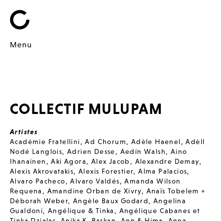
Menu
COLLECTIF MULUPAM
Artistes
Académie Fratellini
,
Ad Chorum
,
Adèle Haenel
,
Adèll
Nodé Langlois
,
Adrien Desse
,
Aedín Walsh
,
Aino
Ihanainen
,
Aki Agora
,
Alex Jacob
,
Alexandre Demay
,
Alexis Akrovatakis
,
Alexis Forestier
,
Alma Palacios
,
Alvaro Pacheco
,
Alvaro Valdés
,
Amanda Wilson
Requena
,
Amandine Orban de Xivry
,
Anaïs Tobelem +
Déborah Weber
,
Angèle Baux Godard
,
Angelina
Gualdoni
,
Angélique & Tinka
,
Angélique Cabanes et
Tinka Dzialas
,
Anika K. Barkan
,
Ann & Hima
,
Anna