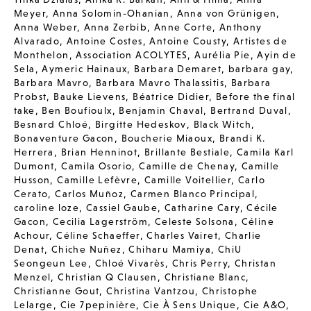
Meyer
,
Anna Solomin-Ohanian
,
Anna von Grünigen
,
Anna Weber
,
Anna Zerbib
,
Anne Corte
,
Anthony
Alvarado
,
Antoine Costes
,
Antoine Cousty
,
Artistes de
Monthelon
,
Association ACOLYTES
,
Aurélia Pie
,
Ayin de
Sela
,
Aymeric Hainaux
,
Barbara Demaret
,
barbara gay
,
Barbara Mavro
,
Barbara Mavro Thalassitis
,
Barbara
Probst
,
Bauke Lievens
,
Béatrice Didier
,
Before the final
take
,
Ben Boufioulx
,
Benjamin Chaval
,
Bertrand Duval
,
Besnard Chloé
,
Birgitte Hedeskov
,
Black Witch
,
Bonaventure Gacon
,
Boucherie Miaoux
,
Brandi K.
Herrera
,
Brian Henninot
,
Brillante Bestiale
,
Camila Karl
Dumont
,
Camila Osorio
,
Camille de Chenay
,
Camille
Husson
,
Camille Lefèvre
,
Camille Voitellier
,
Carlo
Cerato
,
Carlos Muñoz
,
Carmen Blanco Principal
,
caroline loze
,
Cassiel Gaube
,
Catharine Cary
,
Cécile
Gacon
,
Cecilia Lagerström
,
Celeste Solsona
,
Céline
Achour
,
Céline Schaeffer
,
Charles Vairet
,
Charlie
Denat
,
Chiche Nuñez
,
Chiharu Mamiya
,
ChiU
Seongeun Lee
,
Chloé Vivarès
,
Chris Perry
,
Christan
Menzel
,
Christian Q Clausen
,
Christiane Blanc
,
Christianne Gout
,
Christina Vantzou
,
Christophe
Lelarge
,
Cie 7pepinière
,
Cie À Sens Unique
,
Cie A&O
,