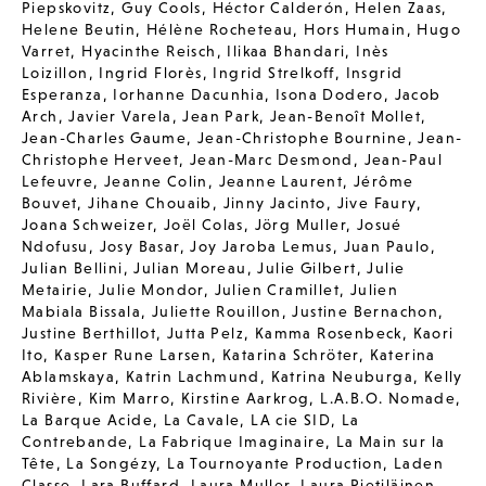
Piepskovitz
,
Guy Cools
,
Héctor Calderón
,
Helen Zaas
,
Helene Beutin
,
Hélène Rocheteau
,
Hors Humain
,
Hugo
Varret
,
Hyacinthe Reisch
,
Ilikaa Bhandari
,
Inès
Loizillon
,
Ingrid Florès
,
Ingrid Strelkoff
,
Insgrid
Esperanza
,
Iorhanne Dacunhia
,
Isona Dodero
,
Jacob
Arch
,
Javier Varela
,
Jean Park
,
Jean-Benoît Mollet
,
Jean-Charles Gaume
,
Jean-Christophe Bournine
,
Jean-
Christophe Herveet
,
Jean-Marc Desmond
,
Jean-Paul
Lefeuvre
,
Jeanne Colin
,
Jeanne Laurent
,
Jérôme
Bouvet
,
Jihane Chouaib
,
Jinny Jacinto
,
Jive Faury
,
Joana Schweizer
,
Joël Colas
,
Jörg Muller
,
Josué
Ndofusu
,
Josy Basar
,
Joy Jaroba Lemus
,
Juan Paulo
,
Julian Bellini
,
Julian Moreau
,
Julie Gilbert
,
Julie
Metairie
,
Julie Mondor
,
Julien Cramillet
,
Julien
Mabiala Bissala
,
Juliette Rouillon
,
Justine Bernachon
,
Justine Berthillot
,
Jutta Pelz
,
Kamma Rosenbeck
,
Kaori
Ito
,
Kasper Rune Larsen
,
Katarina Schröter
,
Katerina
Ablamskaya
,
Katrin Lachmund
,
Katrina Neuburga
,
Kelly
Rivière
,
Kim Marro
,
Kirstine Aarkrog
,
L.A.B.O. Nomade
,
La Barque Acide
,
La Cavale
,
LA cie SID
,
La
Contrebande
,
La Fabrique Imaginaire
,
La Main sur la
Tête
,
La Songézy
,
La Tournoyante Production
,
Laden
Classe
,
Lara Buffard
,
Laura Muller
,
Laura Pietiläinen
,