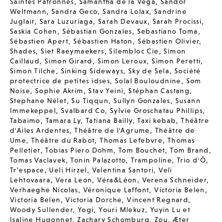
Saintes Patronnes
,
Samantha de la Vega
,
Sandor
Weltmann
,
Sandra Geco
,
Sandra Lolax
,
Sandrine
Juglair
,
Sara Luzuriaga
,
Sarah Devaux
,
Sarah Procissi
,
Saskia Cohen
,
Sébastian Gonzales
,
Sebastiano Toma
,
Sébastien Apert
,
Sébastien Haton
,
Sébastien Olivier
,
Shades
,
Siet Raeymaekers
,
Silembloc Cie
,
Simon
Caillaud
,
Simon Girard
,
Simon Leroux
,
Simon Peretti
,
Simon Tilche
,
Sinking Sideways
,
Sky de Sela
,
Société
protectrice de petites idses
,
Solal Bouloudnine
,
Som
Noise
,
Sophie Akrim
,
Stav Yeini
,
Stéphan Castang
,
Stephane Nélet
,
Su Tiqqun
,
Sullyn Gonzales
,
Susann
Immekeppel
,
Svalbard Co
,
Sylvie Groschatau Phillips
,
Tabaimo
,
Tamara Ly
,
Tatiana Bailly
,
Taxi kebab
,
Théâtre
d'Ailes Ardentes
,
Théâtre de l'Agrume
,
Théâtre de
Ume
,
Théâtre du Rabot
,
Thomas Lefebvre
,
Thomas
Pelletier
,
Tobias Piero Dohm
,
Tom Bouchet
,
Tom Brand
,
Tomas Vaclavek
,
Tonin Palazotto
,
Trampoline
,
Trio d'Ô
,
Tr’espace
,
Ueli Hirzel
,
Valentina Santori
,
Veli
Lehtovaara
,
Vera Leon
,
Véra&Léon
,
Verena Schneider
,
Verhaeghe Nicolas
,
Véronique Laffont
,
Victoria Belen
,
Victoria Belen
,
Victoria Dorche
,
Vincent Regnard
,
Woody Sullender
,
Yogi
,
Youri Mlekuz
,
Yuyin Lu et
Isaline Hugonnet
,
Zachary Schomburg
,
Zou
,
Æter