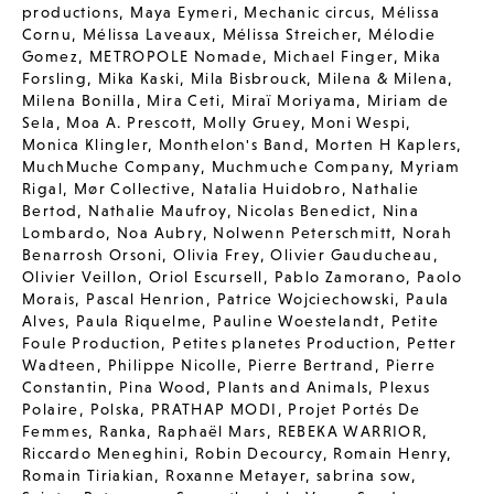
productions
,
Maya Eymeri
,
Mechanic circus
,
Mélissa
Cornu
,
Mélissa Laveaux
,
Mélissa Streicher
,
Mélodie
Gomez
,
METROPOLE Nomade
,
Michael Finger
,
Mika
Forsling
,
Mika Kaski
,
Mila Bisbrouck
,
Milena & Milena
,
Milena Bonilla
,
Mira Ceti
,
Miraï Moriyama
,
Miriam de
Sela
,
Moa A. Prescott
,
Molly Gruey
,
Moni Wespi
,
Monica Klingler
,
Monthelon's Band
,
Morten H Kaplers
,
MuchMuche Company
,
Muchmuche Company
,
Myriam
Rigal
,
Mør Collective
,
Natalia Huidobro
,
Nathalie
Bertod
,
Nathalie Maufroy
,
Nicolas Benedict
,
Nina
Lombardo
,
Noa Aubry
,
Nolwenn Peterschmitt
,
Norah
Benarrosh Orsoni
,
Olivia Frey
,
Olivier Gauducheau
,
Olivier Veillon
,
Oriol Escursell
,
Pablo Zamorano
,
Paolo
Morais
,
Pascal Henrion
,
Patrice Wojciechowski
,
Paula
Alves
,
Paula Riquelme
,
Pauline Woestelandt
,
Petite
Foule Production
,
Petites planetes Production
,
Petter
Wadteen
,
Philippe Nicolle
,
Pierre Bertrand
,
Pierre
Constantin
,
Pina Wood
,
Plants and Animals
,
Plexus
Polaire
,
Polska
,
PRATHAP MODI
,
Projet Portés De
Femmes
,
Ranka
,
Raphaël Mars
,
REBEKA WARRIOR
,
Riccardo Meneghini
,
Robin Decourcy
,
Romain Henry
,
Romain Tiriakian
,
Roxanne Metayer
,
sabrina sow
,