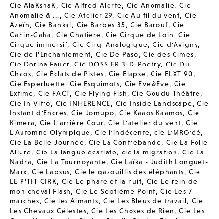
Cie AlaKshaK
,
Cie Alfred Alerte
,
Cie Anomalie
,
Cie
Anomalie & ...
,
Cie Atelier 29
,
Cie Au fil du vent
,
Cie
Azeïn
,
Cie Bankal
,
Cie Barbès 35
,
Cie Barouf
,
Cie
Cahin-Caha
,
Cie Chatière
,
Cie Cirque de Loin
,
Cie
Cirque immersif
,
Cie Cirq_Analogique
,
Cie d'Avigny
,
Cie de l'Enchantement
,
Cie De Paso
,
Cie des Cimes
,
Cie Dorina Fauer
,
Cie DOSSIER 3-D-Poetry
,
Cie Du
Chaos
,
Cie Éclats de Pistes
,
Cie Elapse
,
Cie ELXT 90
,
Cie Esperluette
,
Cie Esquimots
,
Cie Eve&Eve
,
Cie
Extime
,
Cie FACT
,
Cie Flying Fish
,
Cie Goudu Théâtre
,
Cie In Vitro
,
Cie INHERENCE
,
Cie Inside Landscape
,
Cie
Instant d'Encres
,
Cie Jomupo
,
Cie Kaaos Kaamos
,
Cie
Kimera
,
Cie L'arrière Cour
,
Cie L'atelier du vent
,
Cie
L'Automne Olympique
,
Cie l'indécente
,
cie L'MRG'éé
,
Cie La Belle Journée
,
Cie La Contrebande
,
Cie La Folle
Allure
,
Cie La langue écarlate
,
cie la migration
,
Cie La
Nadra
,
Cie La Tournoyante
,
Cie Laïka - Judith Longuet-
Marx
,
Cie Lapsus
,
Cie le gazouillis des éléphants
,
Cie
LE P'TIT CIRK
,
Cie Le phare et la nuit
,
Cie Le rein de
mon cheval Flash
,
Cie Le Septième Point
,
Cie Les 7
marches
,
Cie les Aimants
,
Cie Les Bleus de travail
,
Cie
Les Chevaux Célestes
,
Cie Les Choses de Rien
,
Cie Les