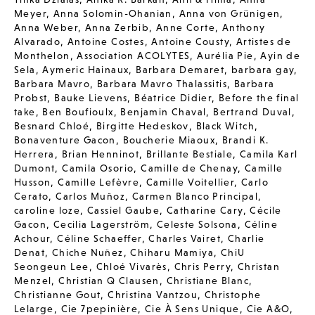
Meyer
,
Anna Solomin-Ohanian
,
Anna von Grünigen
,
Anna Weber
,
Anna Zerbib
,
Anne Corte
,
Anthony
Alvarado
,
Antoine Costes
,
Antoine Cousty
,
Artistes de
Monthelon
,
Association ACOLYTES
,
Aurélia Pie
,
Ayin de
Sela
,
Aymeric Hainaux
,
Barbara Demaret
,
barbara gay
,
Barbara Mavro
,
Barbara Mavro Thalassitis
,
Barbara
Probst
,
Bauke Lievens
,
Béatrice Didier
,
Before the final
take
,
Ben Boufioulx
,
Benjamin Chaval
,
Bertrand Duval
,
Besnard Chloé
,
Birgitte Hedeskov
,
Black Witch
,
Bonaventure Gacon
,
Boucherie Miaoux
,
Brandi K.
Herrera
,
Brian Henninot
,
Brillante Bestiale
,
Camila Karl
Dumont
,
Camila Osorio
,
Camille de Chenay
,
Camille
Husson
,
Camille Lefèvre
,
Camille Voitellier
,
Carlo
Cerato
,
Carlos Muñoz
,
Carmen Blanco Principal
,
caroline loze
,
Cassiel Gaube
,
Catharine Cary
,
Cécile
Gacon
,
Cecilia Lagerström
,
Celeste Solsona
,
Céline
Achour
,
Céline Schaeffer
,
Charles Vairet
,
Charlie
Denat
,
Chiche Nuñez
,
Chiharu Mamiya
,
ChiU
Seongeun Lee
,
Chloé Vivarès
,
Chris Perry
,
Christan
Menzel
,
Christian Q Clausen
,
Christiane Blanc
,
Christianne Gout
,
Christina Vantzou
,
Christophe
Lelarge
,
Cie 7pepinière
,
Cie À Sens Unique
,
Cie A&O
,