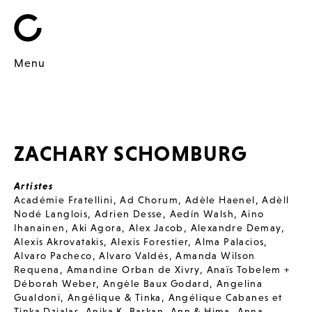
Menu
ZACHARY SCHOMBURG
Artistes
Académie Fratellini
,
Ad Chorum
,
Adèle Haenel
,
Adèll
Nodé Langlois
,
Adrien Desse
,
Aedín Walsh
,
Aino
Ihanainen
,
Aki Agora
,
Alex Jacob
,
Alexandre Demay
,
Alexis Akrovatakis
,
Alexis Forestier
,
Alma Palacios
,
Alvaro Pacheco
,
Alvaro Valdés
,
Amanda Wilson
Requena
,
Amandine Orban de Xivry
,
Anaïs Tobelem +
Déborah Weber
,
Angèle Baux Godard
,
Angelina
Gualdoni
,
Angélique & Tinka
,
Angélique Cabanes et
Tinka Dzialas
,
Anika K. Barkan
,
Ann & Hima
,
Anna