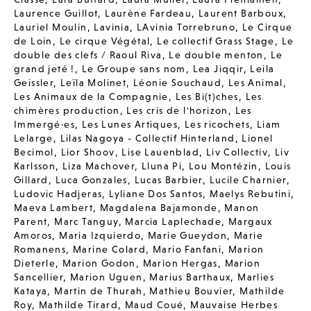
Laurence Guillot
,
Laurène Fardeau
,
Laurent Barboux
,
Lauriel Moulin
,
Lavinia
,
LAvinia Torrebruno
,
Le Cirque
de Loin
,
Le cirque Végétal
,
Le collectif Grass Stage
,
Le
double des clefs / Raoul Riva
,
Le double menton
,
Le
grand jeté !
,
Le Groupe sans nom
,
Lea Jiqqir
,
Leila
Geissler
,
Leïla Molinet
,
Léonie Souchaud
,
Les Animal
,
Les Animaux de la Compagnie
,
Les Bi(t)ches
,
Les
chimères production
,
Les cris de l'horizon
,
Les
Immergé·es
,
Les Lunes Artiques
,
Les ricochets
,
Liam
Lelarge
,
Lilas Nagoya - Collectif Hinterland
,
Lionel
Becimol
,
Lior Shoov
,
Lise Lauenblad
,
Liv Collectiv
,
Liv
Karlsson
,
Liza Machover
,
Lluna Pi
,
Lou Montézin
,
Louis
Gillard
,
Luca Gonzales
,
Lucas Barbier
,
Lucile Charnier
,
Ludovic Hadjeras
,
Lyliane Dos Santos
,
Maelys Rebutini
,
Maeva Lambert
,
Magdalena Bajamonde
,
Manon
Parent
,
Marc Tanguy
,
Marcia Laplechade
,
Margaux
Amoros
,
Maria Izquierdo
,
Marie Gueydon
,
Marie
Romanens
,
Marine Colard
,
Mario Fanfani
,
Marion
Dieterle
,
Marion Godon
,
Marion Hergas
,
Marion
Sancellier
,
Marion Uguen
,
Marius Barthaux
,
Marlies
Kataya
,
Martin de Thurah
,
Mathieu Bouvier
,
Mathilde
Roy
,
Mathilde Tirard
,
Maud Coué
,
Mauvaise Herbes