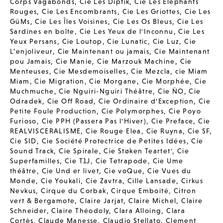
Corps Vagabonds
,
Cie Les Diptik
,
Cie Les Elephants
Rouges
,
Cie Les Encombrants
,
Cie Les Griottes
,
Cie Les
GüMs
,
Cie Les Îles Voisines
,
Cie Les Os Bleus
,
Cie Les
Sardines en boîte
,
Cie Les Yeux de l'Inconnu
,
Cie Les
Yeux Persans
,
Cie Loutop
,
Cie Lunatic
,
Cie Luz
,
Cie
L’enjoliveur
,
Cie Maintenant ou jamais
,
Cie Maintenant
pou Jamais
,
Cie Manie
,
Cie Marzouk Machine
,
Cie
Menteuses
,
Cie Mesdemoiselles
,
Cie Mezcla
,
cie Miam
Miam
,
Cie Migration
,
Cie Morgane
,
Cie Morphée
,
Cie
Muchmuche
,
Cie Nguiri-Nguiri Théâtre
,
Cie ÑO
,
Cie
Odradek
,
Cie Off Road
,
Cie Ordinaire d'Exception
,
Cie
Petite Foule Production
,
Cie Polymorphes
,
Cie Poyo
Furioso
,
Cie PPH (Passera Pas l'Hiver)
,
Cie Preface
,
Cie
REALVISCERALISME
,
Cie Rouge Elea
,
Cie Ruyna
,
Cie SF
,
Cie SID
,
Cie Société Protectrice de Petites Idées
,
Cie
Sound Track
,
Cie Spirale
,
Cie Støken Teartet'
,
Cie
Superfamilles
,
Cie T1J
,
Cie Tetrapode
,
Cie Ume
théâtre
,
Cie Und er livet
,
Cie voQue
,
Cie Vues du
Monde
,
Cie Youkali
,
Cie Zavtra
,
Cille Lansade
,
Cirkus
Nevkus
,
Cirque du Corbak
,
Cirque Emboité
,
Citron
vert & Bergamote
,
Claire Jarjat
,
Claire Michel
,
Claire
Schneider
,
Claire Théodoly
,
Clara Alloing
,
Clara
Cortès
,
Claude Manesse
,
Claudio Stellato
,
Clement