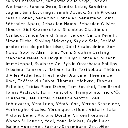
Saintes Patronnes
,
Samantha de la Vega
,
Sandor
Weltmann
,
Sandra Geco
,
Sandra Lolax
,
Sandrine
Juglair
,
Sara Luzuriaga
,
Sarah Devaux
,
Sarah Procissi
,
Saskia Cohen
,
Sébastian Gonzales
,
Sebastiano Toma
,
Sébastien Apert
,
Sébastien Haton
,
Sébastien Olivier
,
Shades
,
Siet Raeymaekers
,
Silembloc Cie
,
Simon
Caillaud
,
Simon Girard
,
Simon Leroux
,
Simon Peretti
,
Simon Tilche
,
Sinking Sideways
,
Sky de Sela
,
Société
protectrice de petites idses
,
Solal Bouloudnine
,
Som
Noise
,
Sophie Akrim
,
Stav Yeini
,
Stéphan Castang
,
Stephane Nélet
,
Su Tiqqun
,
Sullyn Gonzales
,
Susann
Immekeppel
,
Svalbard Co
,
Sylvie Groschatau Phillips
,
Tabaimo
,
Tamara Ly
,
Tatiana Bailly
,
Taxi kebab
,
Théâtre
d'Ailes Ardentes
,
Théâtre de l'Agrume
,
Théâtre de
Ume
,
Théâtre du Rabot
,
Thomas Lefebvre
,
Thomas
Pelletier
,
Tobias Piero Dohm
,
Tom Bouchet
,
Tom Brand
,
Tomas Vaclavek
,
Tonin Palazotto
,
Trampoline
,
Trio d'Ô
,
Tr’espace
,
Ueli Hirzel
,
Valentina Santori
,
Veli
Lehtovaara
,
Vera Leon
,
Véra&Léon
,
Verena Schneider
,
Verhaeghe Nicolas
,
Véronique Laffont
,
Victoria Belen
,
Victoria Belen
,
Victoria Dorche
,
Vincent Regnard
,
Woody Sullender
,
Yogi
,
Youri Mlekuz
,
Yuyin Lu et
Isaline Hugonnet
,
Zachary Schomburg
,
Zou
,
Æter