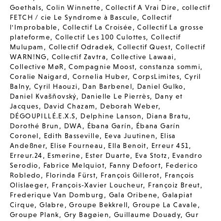
Goethals
,
Colin Winnette
,
Collectif A Vrai Dire
,
collectif
FETCH / cie Le Syndrome à Bascule
,
Collectif
l'Improbable
,
Collectif La Croisée
,
Collectif La grosse
plateforme
,
Collectif Les 100 Culottes
,
Collectif
Mulupam
,
Collectif Odradek
,
Collectif Quest
,
Collectif
WARN!NG
,
Collectif Zavtra
,
Collective Lawaai
,
Collective MøR
,
Compagnie Moost
,
constanza sommi
,
Coralie Naigard
,
Cornelia Huber
,
CorpsLimites
,
Cyril
Balny
,
Cyril Haouzi
,
Dan Barbenel
,
Daniel Gulko
,
Daniel Kvašňovský
,
Danielle Le Pierrès
,
Dany et
Jacques
,
David Chazam
,
Deborah Weber
,
DÉGOUPILLÉ.E.X.S
,
Delphine Lanson
,
Diana Bratu
,
Dorothé Brun
,
DWA
,
Ébana Garín
,
Ébana Garín
Coronel
,
Edith Basseville
,
Eeva Juutinen
,
Elisa
Andeßner
,
Elise Fourneau
,
Ella Benoit
,
Erreur 451
,
Erreur.24
,
Esmerine
,
Ester Duarte
,
Eva Stotz
,
Evandro
Serodio
,
Fabrice Melquiot
,
Fanny Defoort
,
Federico
Robledo
,
Florinda Fürst
,
François Gillerot
,
François
Olislaeger
,
François-Xavier Loucheur
,
Françoiz Breut
,
Frederique Van Domburg
,
Gala Oribene
,
Galapiat
Cirque
,
Glabre
,
Groupe Bekkrell
,
Groupe La Cavale
,
Groupe Plank
,
Gry Bagøien
,
Guillaume Douady
,
Gur