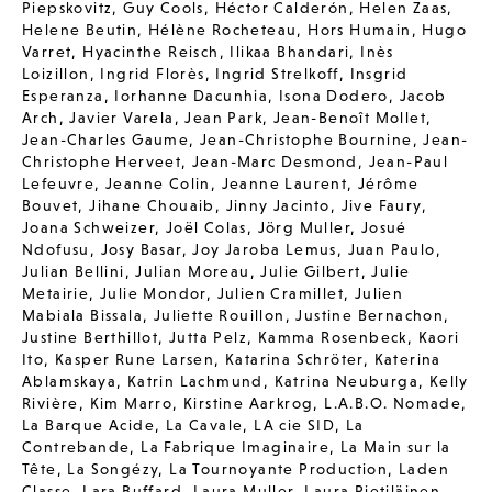
Piepskovitz
,
Guy Cools
,
Héctor Calderón
,
Helen Zaas
,
Helene Beutin
,
Hélène Rocheteau
,
Hors Humain
,
Hugo
Varret
,
Hyacinthe Reisch
,
Ilikaa Bhandari
,
Inès
Loizillon
,
Ingrid Florès
,
Ingrid Strelkoff
,
Insgrid
Esperanza
,
Iorhanne Dacunhia
,
Isona Dodero
,
Jacob
Arch
,
Javier Varela
,
Jean Park
,
Jean-Benoît Mollet
,
Jean-Charles Gaume
,
Jean-Christophe Bournine
,
Jean-
Christophe Herveet
,
Jean-Marc Desmond
,
Jean-Paul
Lefeuvre
,
Jeanne Colin
,
Jeanne Laurent
,
Jérôme
Bouvet
,
Jihane Chouaib
,
Jinny Jacinto
,
Jive Faury
,
Joana Schweizer
,
Joël Colas
,
Jörg Muller
,
Josué
Ndofusu
,
Josy Basar
,
Joy Jaroba Lemus
,
Juan Paulo
,
Julian Bellini
,
Julian Moreau
,
Julie Gilbert
,
Julie
Metairie
,
Julie Mondor
,
Julien Cramillet
,
Julien
Mabiala Bissala
,
Juliette Rouillon
,
Justine Bernachon
,
Justine Berthillot
,
Jutta Pelz
,
Kamma Rosenbeck
,
Kaori
Ito
,
Kasper Rune Larsen
,
Katarina Schröter
,
Katerina
Ablamskaya
,
Katrin Lachmund
,
Katrina Neuburga
,
Kelly
Rivière
,
Kim Marro
,
Kirstine Aarkrog
,
L.A.B.O. Nomade
,
La Barque Acide
,
La Cavale
,
LA cie SID
,
La
Contrebande
,
La Fabrique Imaginaire
,
La Main sur la
Tête
,
La Songézy
,
La Tournoyante Production
,
Laden
Classe
,
Lara Buffard
,
Laura Muller
,
Laura Pietiläinen
,