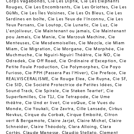
Corps Vagabonds
,
Cie Les Diptik
,
Cie Les Elephants
Rouges
,
Cie Les Encombrants
,
Cie Les Griottes
,
Cie Les
GüMs
,
Cie Les Îles Voisines
,
Cie Les Os Bleus
,
Cie Les
Sardines en boîte
,
Cie Les Yeux de l'Inconnu
,
Cie Les
Yeux Persans
,
Cie Loutop
,
Cie Lunatic
,
Cie Luz
,
Cie
L’enjoliveur
,
Cie Maintenant ou jamais
,
Cie Maintenant
pou Jamais
,
Cie Manie
,
Cie Marzouk Machine
,
Cie
Menteuses
,
Cie Mesdemoiselles
,
Cie Mezcla
,
cie Miam
Miam
,
Cie Migration
,
Cie Morgane
,
Cie Morphée
,
Cie
Muchmuche
,
Cie Nguiri-Nguiri Théâtre
,
Cie ÑO
,
Cie
Odradek
,
Cie Off Road
,
Cie Ordinaire d'Exception
,
Cie
Petite Foule Production
,
Cie Polymorphes
,
Cie Poyo
Furioso
,
Cie PPH (Passera Pas l'Hiver)
,
Cie Preface
,
Cie
REALVISCERALISME
,
Cie Rouge Elea
,
Cie Ruyna
,
Cie SF
,
Cie SID
,
Cie Société Protectrice de Petites Idées
,
Cie
Sound Track
,
Cie Spirale
,
Cie Støken Teartet'
,
Cie
Superfamilles
,
Cie T1J
,
Cie Tetrapode
,
Cie Ume
théâtre
,
Cie Und er livet
,
Cie voQue
,
Cie Vues du
Monde
,
Cie Youkali
,
Cie Zavtra
,
Cille Lansade
,
Cirkus
Nevkus
,
Cirque du Corbak
,
Cirque Emboité
,
Citron
vert & Bergamote
,
Claire Jarjat
,
Claire Michel
,
Claire
Schneider
,
Claire Théodoly
,
Clara Alloing
,
Clara
Cortès
,
Claude Manesse
,
Claudio Stellato
,
Clement