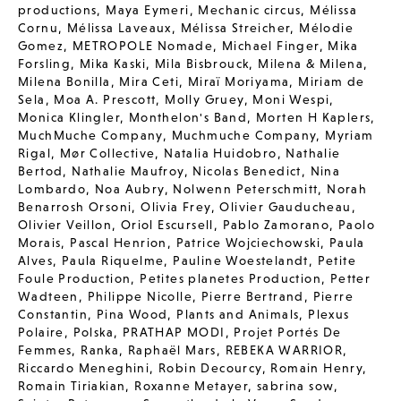
productions
,
Maya Eymeri
,
Mechanic circus
,
Mélissa
Cornu
,
Mélissa Laveaux
,
Mélissa Streicher
,
Mélodie
Gomez
,
METROPOLE Nomade
,
Michael Finger
,
Mika
Forsling
,
Mika Kaski
,
Mila Bisbrouck
,
Milena & Milena
,
Milena Bonilla
,
Mira Ceti
,
Miraï Moriyama
,
Miriam de
Sela
,
Moa A. Prescott
,
Molly Gruey
,
Moni Wespi
,
Monica Klingler
,
Monthelon's Band
,
Morten H Kaplers
,
MuchMuche Company
,
Muchmuche Company
,
Myriam
Rigal
,
Mør Collective
,
Natalia Huidobro
,
Nathalie
Bertod
,
Nathalie Maufroy
,
Nicolas Benedict
,
Nina
Lombardo
,
Noa Aubry
,
Nolwenn Peterschmitt
,
Norah
Benarrosh Orsoni
,
Olivia Frey
,
Olivier Gauducheau
,
Olivier Veillon
,
Oriol Escursell
,
Pablo Zamorano
,
Paolo
Morais
,
Pascal Henrion
,
Patrice Wojciechowski
,
Paula
Alves
,
Paula Riquelme
,
Pauline Woestelandt
,
Petite
Foule Production
,
Petites planetes Production
,
Petter
Wadteen
,
Philippe Nicolle
,
Pierre Bertrand
,
Pierre
Constantin
,
Pina Wood
,
Plants and Animals
,
Plexus
Polaire
,
Polska
,
PRATHAP MODI
,
Projet Portés De
Femmes
,
Ranka
,
Raphaël Mars
,
REBEKA WARRIOR
,
Riccardo Meneghini
,
Robin Decourcy
,
Romain Henry
,
Romain Tiriakian
,
Roxanne Metayer
,
sabrina sow
,