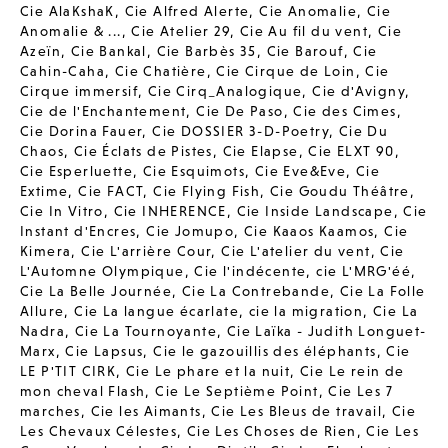
Cie AlaKshaK
,
Cie Alfred Alerte
,
Cie Anomalie
,
Cie
Anomalie & ...
,
Cie Atelier 29
,
Cie Au fil du vent
,
Cie
Azeïn
,
Cie Bankal
,
Cie Barbès 35
,
Cie Barouf
,
Cie
Cahin-Caha
,
Cie Chatière
,
Cie Cirque de Loin
,
Cie
Cirque immersif
,
Cie Cirq_Analogique
,
Cie d'Avigny
,
Cie de l'Enchantement
,
Cie De Paso
,
Cie des Cimes
,
Cie Dorina Fauer
,
Cie DOSSIER 3-D-Poetry
,
Cie Du
Chaos
,
Cie Éclats de Pistes
,
Cie Elapse
,
Cie ELXT 90
,
Cie Esperluette
,
Cie Esquimots
,
Cie Eve&Eve
,
Cie
Extime
,
Cie FACT
,
Cie Flying Fish
,
Cie Goudu Théâtre
,
Cie In Vitro
,
Cie INHERENCE
,
Cie Inside Landscape
,
Cie
Instant d'Encres
,
Cie Jomupo
,
Cie Kaaos Kaamos
,
Cie
Kimera
,
Cie L'arrière Cour
,
Cie L'atelier du vent
,
Cie
L'Automne Olympique
,
Cie l'indécente
,
cie L'MRG'éé
,
Cie La Belle Journée
,
Cie La Contrebande
,
Cie La Folle
Allure
,
Cie La langue écarlate
,
cie la migration
,
Cie La
Nadra
,
Cie La Tournoyante
,
Cie Laïka - Judith Longuet-
Marx
,
Cie Lapsus
,
Cie le gazouillis des éléphants
,
Cie
LE P'TIT CIRK
,
Cie Le phare et la nuit
,
Cie Le rein de
mon cheval Flash
,
Cie Le Septième Point
,
Cie Les 7
marches
,
Cie les Aimants
,
Cie Les Bleus de travail
,
Cie
Les Chevaux Célestes
,
Cie Les Choses de Rien
,
Cie Les