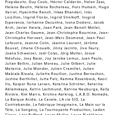
Piepskovitz
,
Guy Cools
,
Héctor Calderón
,
Helen Zaas
,
Helene Beutin
,
Hélène Rocheteau
,
Hors Humain
,
Hugo
Varret
,
Hyacinthe Reisch
,
Ilikaa Bhandari
,
Inès
Loizillon
,
Ingrid Florès
,
Ingrid Strelkoff
,
Insgrid
Esperanza
,
Iorhanne Dacunhia
,
Isona Dodero
,
Jacob
Arch
,
Javier Varela
,
Jean Park
,
Jean-Benoît Mollet
,
Jean-Charles Gaume
,
Jean-Christophe Bournine
,
Jean-
Christophe Herveet
,
Jean-Marc Desmond
,
Jean-Paul
Lefeuvre
,
Jeanne Colin
,
Jeanne Laurent
,
Jérôme
Bouvet
,
Jihane Chouaib
,
Jinny Jacinto
,
Jive Faury
,
Joana Schweizer
,
Joël Colas
,
Jörg Muller
,
Josué
Ndofusu
,
Josy Basar
,
Joy Jaroba Lemus
,
Juan Paulo
,
Julian Bellini
,
Julian Moreau
,
Julie Gilbert
,
Julie
Metairie
,
Julie Mondor
,
Julien Cramillet
,
Julien
Mabiala Bissala
,
Juliette Rouillon
,
Justine Bernachon
,
Justine Berthillot
,
Jutta Pelz
,
Kamma Rosenbeck
,
Kaori
Ito
,
Kasper Rune Larsen
,
Katarina Schröter
,
Katerina
Ablamskaya
,
Katrin Lachmund
,
Katrina Neuburga
,
Kelly
Rivière
,
Kim Marro
,
Kirstine Aarkrog
,
L.A.B.O. Nomade
,
La Barque Acide
,
La Cavale
,
LA cie SID
,
La
Contrebande
,
La Fabrique Imaginaire
,
La Main sur la
Tête
,
La Songézy
,
La Tournoyante Production
,
Laden
Classe
,
Lara Buffard
,
Laura Muller
,
Laura Pietiläinen
,