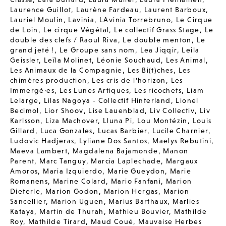
Laurence Guillot
,
Laurène Fardeau
,
Laurent Barboux
,
Lauriel Moulin
,
Lavinia
,
LAvinia Torrebruno
,
Le Cirque
de Loin
,
Le cirque Végétal
,
Le collectif Grass Stage
,
Le
double des clefs / Raoul Riva
,
Le double menton
,
Le
grand jeté !
,
Le Groupe sans nom
,
Lea Jiqqir
,
Leila
Geissler
,
Leïla Molinet
,
Léonie Souchaud
,
Les Animal
,
Les Animaux de la Compagnie
,
Les Bi(t)ches
,
Les
chimères production
,
Les cris de l'horizon
,
Les
Immergé·es
,
Les Lunes Artiques
,
Les ricochets
,
Liam
Lelarge
,
Lilas Nagoya - Collectif Hinterland
,
Lionel
Becimol
,
Lior Shoov
,
Lise Lauenblad
,
Liv Collectiv
,
Liv
Karlsson
,
Liza Machover
,
Lluna Pi
,
Lou Montézin
,
Louis
Gillard
,
Luca Gonzales
,
Lucas Barbier
,
Lucile Charnier
,
Ludovic Hadjeras
,
Lyliane Dos Santos
,
Maelys Rebutini
,
Maeva Lambert
,
Magdalena Bajamonde
,
Manon
Parent
,
Marc Tanguy
,
Marcia Laplechade
,
Margaux
Amoros
,
Maria Izquierdo
,
Marie Gueydon
,
Marie
Romanens
,
Marine Colard
,
Mario Fanfani
,
Marion
Dieterle
,
Marion Godon
,
Marion Hergas
,
Marion
Sancellier
,
Marion Uguen
,
Marius Barthaux
,
Marlies
Kataya
,
Martin de Thurah
,
Mathieu Bouvier
,
Mathilde
Roy
,
Mathilde Tirard
,
Maud Coué
,
Mauvaise Herbes