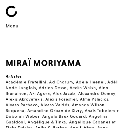
Menu
MIRAÏ MORIYAMA
Artistes
Académie Fratellini
,
Ad Chorum
,
Adèle Haenel
,
Adèll
Nodé Langlois
,
Adrien Desse
,
Aedín Walsh
,
Aino
Ihanainen
,
Aki Agora
,
Alex Jacob
,
Alexandre Demay
,
Alexis Akrovatakis
,
Alexis Forestier
,
Alma Palacios
,
Alvaro Pacheco
,
Alvaro Valdés
,
Amanda Wilson
Requena
,
Amandine Orban de Xivry
,
Anaïs Tobelem +
Déborah Weber
,
Angèle Baux Godard
,
Angelina
Gualdoni
,
Angélique & Tinka
,
Angélique Cabanes et
Tinka Dzialas
,
Anika K. Barkan
,
Ann & Hima
,
Anna