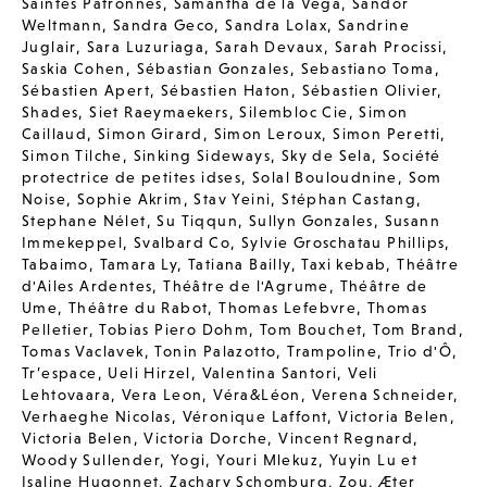
Saintes Patronnes
,
Samantha de la Vega
,
Sandor
Weltmann
,
Sandra Geco
,
Sandra Lolax
,
Sandrine
Juglair
,
Sara Luzuriaga
,
Sarah Devaux
,
Sarah Procissi
,
Saskia Cohen
,
Sébastian Gonzales
,
Sebastiano Toma
,
Sébastien Apert
,
Sébastien Haton
,
Sébastien Olivier
,
Shades
,
Siet Raeymaekers
,
Silembloc Cie
,
Simon
Caillaud
,
Simon Girard
,
Simon Leroux
,
Simon Peretti
,
Simon Tilche
,
Sinking Sideways
,
Sky de Sela
,
Société
protectrice de petites idses
,
Solal Bouloudnine
,
Som
Noise
,
Sophie Akrim
,
Stav Yeini
,
Stéphan Castang
,
Stephane Nélet
,
Su Tiqqun
,
Sullyn Gonzales
,
Susann
Immekeppel
,
Svalbard Co
,
Sylvie Groschatau Phillips
,
Tabaimo
,
Tamara Ly
,
Tatiana Bailly
,
Taxi kebab
,
Théâtre
d'Ailes Ardentes
,
Théâtre de l'Agrume
,
Théâtre de
Ume
,
Théâtre du Rabot
,
Thomas Lefebvre
,
Thomas
Pelletier
,
Tobias Piero Dohm
,
Tom Bouchet
,
Tom Brand
,
Tomas Vaclavek
,
Tonin Palazotto
,
Trampoline
,
Trio d'Ô
,
Tr’espace
,
Ueli Hirzel
,
Valentina Santori
,
Veli
Lehtovaara
,
Vera Leon
,
Véra&Léon
,
Verena Schneider
,
Verhaeghe Nicolas
,
Véronique Laffont
,
Victoria Belen
,
Victoria Belen
,
Victoria Dorche
,
Vincent Regnard
,
Woody Sullender
,
Yogi
,
Youri Mlekuz
,
Yuyin Lu et
Isaline Hugonnet
,
Zachary Schomburg
,
Zou
,
Æter