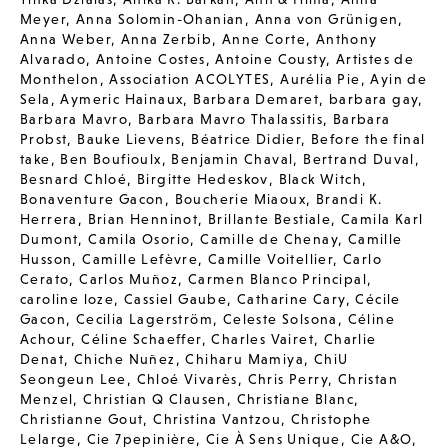
Meyer
,
Anna Solomin-Ohanian
,
Anna von Grünigen
,
Anna Weber
,
Anna Zerbib
,
Anne Corte
,
Anthony
Alvarado
,
Antoine Costes
,
Antoine Cousty
,
Artistes de
Monthelon
,
Association ACOLYTES
,
Aurélia Pie
,
Ayin de
Sela
,
Aymeric Hainaux
,
Barbara Demaret
,
barbara gay
,
Barbara Mavro
,
Barbara Mavro Thalassitis
,
Barbara
Probst
,
Bauke Lievens
,
Béatrice Didier
,
Before the final
take
,
Ben Boufioulx
,
Benjamin Chaval
,
Bertrand Duval
,
Besnard Chloé
,
Birgitte Hedeskov
,
Black Witch
,
Bonaventure Gacon
,
Boucherie Miaoux
,
Brandi K.
Herrera
,
Brian Henninot
,
Brillante Bestiale
,
Camila Karl
Dumont
,
Camila Osorio
,
Camille de Chenay
,
Camille
Husson
,
Camille Lefèvre
,
Camille Voitellier
,
Carlo
Cerato
,
Carlos Muñoz
,
Carmen Blanco Principal
,
caroline loze
,
Cassiel Gaube
,
Catharine Cary
,
Cécile
Gacon
,
Cecilia Lagerström
,
Celeste Solsona
,
Céline
Achour
,
Céline Schaeffer
,
Charles Vairet
,
Charlie
Denat
,
Chiche Nuñez
,
Chiharu Mamiya
,
ChiU
Seongeun Lee
,
Chloé Vivarès
,
Chris Perry
,
Christan
Menzel
,
Christian Q Clausen
,
Christiane Blanc
,
Christianne Gout
,
Christina Vantzou
,
Christophe
Lelarge
,
Cie 7pepinière
,
Cie À Sens Unique
,
Cie A&O
,