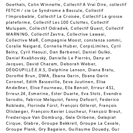
Goethals
,
Colin Winnette
,
Collectif A Vrai Dire
,
collectif
FETCH / cie Le Syndrome à Bascule
,
Collectif
l'Improbable
,
Collectif La Croisée
,
Collectif La grosse
plateforme
,
Collectif Les 100 Culottes
,
Collectif
Mulupam
,
Collectif Odradek
,
Collectif Quest
,
Collectif
WARN!NG
,
Collectif Zavtra
,
Collective Lawaai
,
Collective MøR
,
Compagnie Moost
,
constanza sommi
,
Coralie Naigard
,
Cornelia Huber
,
CorpsLimites
,
Cyril
Balny
,
Cyril Haouzi
,
Dan Barbenel
,
Daniel Gulko
,
Daniel Kvašňovský
,
Danielle Le Pierrès
,
Dany et
Jacques
,
David Chazam
,
Deborah Weber
,
DÉGOUPILLÉ.E.X.S
,
Delphine Lanson
,
Diana Bratu
,
Dorothé Brun
,
DWA
,
Ébana Garín
,
Ébana Garín
Coronel
,
Edith Basseville
,
Eeva Juutinen
,
Elisa
Andeßner
,
Elise Fourneau
,
Ella Benoit
,
Erreur 451
,
Erreur.24
,
Esmerine
,
Ester Duarte
,
Eva Stotz
,
Evandro
Serodio
,
Fabrice Melquiot
,
Fanny Defoort
,
Federico
Robledo
,
Florinda Fürst
,
François Gillerot
,
François
Olislaeger
,
François-Xavier Loucheur
,
Françoiz Breut
,
Frederique Van Domburg
,
Gala Oribene
,
Galapiat
Cirque
,
Glabre
,
Groupe Bekkrell
,
Groupe La Cavale
,
Groupe Plank
,
Gry Bagøien
,
Guillaume Douady
,
Gur