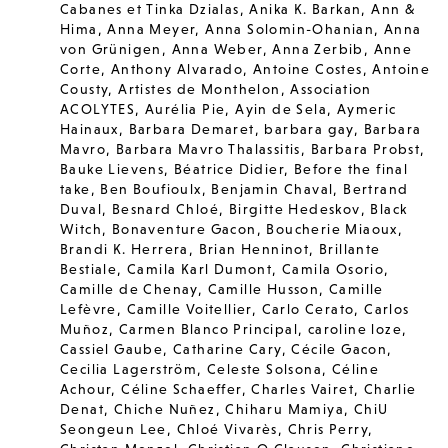
Cabanes et Tinka Dzialas
,
Anika K. Barkan
,
Ann &
Hima
,
Anna Meyer
,
Anna Solomin-Ohanian
,
Anna
von Grünigen
,
Anna Weber
,
Anna Zerbib
,
Anne
Corte
,
Anthony Alvarado
,
Antoine Costes
,
Antoine
Cousty
,
Artistes de Monthelon
,
Association
ACOLYTES
,
Aurélia Pie
,
Ayin de Sela
,
Aymeric
Hainaux
,
Barbara Demaret
,
barbara gay
,
Barbara
Mavro
,
Barbara Mavro Thalassitis
,
Barbara Probst
,
Bauke Lievens
,
Béatrice Didier
,
Before the final
take
,
Ben Boufioulx
,
Benjamin Chaval
,
Bertrand
Duval
,
Besnard Chloé
,
Birgitte Hedeskov
,
Black
Witch
,
Bonaventure Gacon
,
Boucherie Miaoux
,
Brandi K. Herrera
,
Brian Henninot
,
Brillante
Bestiale
,
Camila Karl Dumont
,
Camila Osorio
,
Camille de Chenay
,
Camille Husson
,
Camille
Lefèvre
,
Camille Voitellier
,
Carlo Cerato
,
Carlos
Muñoz
,
Carmen Blanco Principal
,
caroline loze
,
Cassiel Gaube
,
Catharine Cary
,
Cécile Gacon
,
Cecilia Lagerström
,
Celeste Solsona
,
Céline
Achour
,
Céline Schaeffer
,
Charles Vairet
,
Charlie
Denat
,
Chiche Nuñez
,
Chiharu Mamiya
,
ChiU
Seongeun Lee
,
Chloé Vivarès
,
Chris Perry
,