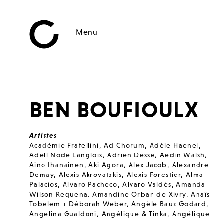
Menu
BEN BOUFIOULX
Artistes
Académie Fratellini
,
Ad Chorum
,
Adèle Haenel
,
Adèll Nodé Langlois
,
Adrien Desse
,
Aedín Walsh
,
Aino Ihanainen
,
Aki Agora
,
Alex Jacob
,
Alexandre
Demay
,
Alexis Akrovatakis
,
Alexis Forestier
,
Alma
Palacios
,
Alvaro Pacheco
,
Alvaro Valdés
,
Amanda
Wilson Requena
,
Amandine Orban de Xivry
,
Anaïs
Tobelem + Déborah Weber
,
Angèle Baux Godard
,
Angelina Gualdoni
,
Angélique & Tinka
,
Angélique