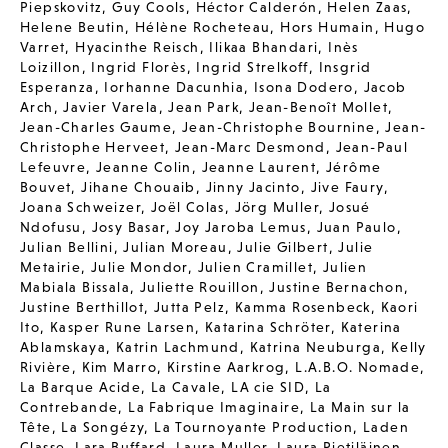
Piepskovitz
,
Guy Cools
,
Héctor Calderón
,
Helen Zaas
,
Helene Beutin
,
Hélène Rocheteau
,
Hors Humain
,
Hugo
Varret
,
Hyacinthe Reisch
,
Ilikaa Bhandari
,
Inès
Loizillon
,
Ingrid Florès
,
Ingrid Strelkoff
,
Insgrid
Esperanza
,
Iorhanne Dacunhia
,
Isona Dodero
,
Jacob
Arch
,
Javier Varela
,
Jean Park
,
Jean-Benoît Mollet
,
Jean-Charles Gaume
,
Jean-Christophe Bournine
,
Jean-
Christophe Herveet
,
Jean-Marc Desmond
,
Jean-Paul
Lefeuvre
,
Jeanne Colin
,
Jeanne Laurent
,
Jérôme
Bouvet
,
Jihane Chouaib
,
Jinny Jacinto
,
Jive Faury
,
Joana Schweizer
,
Joël Colas
,
Jörg Muller
,
Josué
Ndofusu
,
Josy Basar
,
Joy Jaroba Lemus
,
Juan Paulo
,
Julian Bellini
,
Julian Moreau
,
Julie Gilbert
,
Julie
Metairie
,
Julie Mondor
,
Julien Cramillet
,
Julien
Mabiala Bissala
,
Juliette Rouillon
,
Justine Bernachon
,
Justine Berthillot
,
Jutta Pelz
,
Kamma Rosenbeck
,
Kaori
Ito
,
Kasper Rune Larsen
,
Katarina Schröter
,
Katerina
Ablamskaya
,
Katrin Lachmund
,
Katrina Neuburga
,
Kelly
Rivière
,
Kim Marro
,
Kirstine Aarkrog
,
L.A.B.O. Nomade
,
La Barque Acide
,
La Cavale
,
LA cie SID
,
La
Contrebande
,
La Fabrique Imaginaire
,
La Main sur la
Tête
,
La Songézy
,
La Tournoyante Production
,
Laden
Classe
,
Lara Buffard
,
Laura Muller
,
Laura Pietiläinen
,