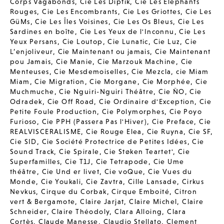
Corps Vagabonds
,
Cie Les Diptik
,
Cie Les Elephants
Rouges
,
Cie Les Encombrants
,
Cie Les Griottes
,
Cie Les
GüMs
,
Cie Les Îles Voisines
,
Cie Les Os Bleus
,
Cie Les
Sardines en boîte
,
Cie Les Yeux de l'Inconnu
,
Cie Les
Yeux Persans
,
Cie Loutop
,
Cie Lunatic
,
Cie Luz
,
Cie
L’enjoliveur
,
Cie Maintenant ou jamais
,
Cie Maintenant
pou Jamais
,
Cie Manie
,
Cie Marzouk Machine
,
Cie
Menteuses
,
Cie Mesdemoiselles
,
Cie Mezcla
,
cie Miam
Miam
,
Cie Migration
,
Cie Morgane
,
Cie Morphée
,
Cie
Muchmuche
,
Cie Nguiri-Nguiri Théâtre
,
Cie ÑO
,
Cie
Odradek
,
Cie Off Road
,
Cie Ordinaire d'Exception
,
Cie
Petite Foule Production
,
Cie Polymorphes
,
Cie Poyo
Furioso
,
Cie PPH (Passera Pas l'Hiver)
,
Cie Preface
,
Cie
REALVISCERALISME
,
Cie Rouge Elea
,
Cie Ruyna
,
Cie SF
,
Cie SID
,
Cie Société Protectrice de Petites Idées
,
Cie
Sound Track
,
Cie Spirale
,
Cie Støken Teartet'
,
Cie
Superfamilles
,
Cie T1J
,
Cie Tetrapode
,
Cie Ume
théâtre
,
Cie Und er livet
,
Cie voQue
,
Cie Vues du
Monde
,
Cie Youkali
,
Cie Zavtra
,
Cille Lansade
,
Cirkus
Nevkus
,
Cirque du Corbak
,
Cirque Emboité
,
Citron
vert & Bergamote
,
Claire Jarjat
,
Claire Michel
,
Claire
Schneider
,
Claire Théodoly
,
Clara Alloing
,
Clara
Cortès
,
Claude Manesse
,
Claudio Stellato
,
Clement