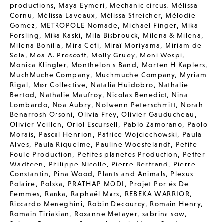
productions
,
Maya Eymeri
,
Mechanic circus
,
Mélissa
Cornu
,
Mélissa Laveaux
,
Mélissa Streicher
,
Mélodie
Gomez
,
METROPOLE Nomade
,
Michael Finger
,
Mika
Forsling
,
Mika Kaski
,
Mila Bisbrouck
,
Milena & Milena
,
Milena Bonilla
,
Mira Ceti
,
Miraï Moriyama
,
Miriam de
Sela
,
Moa A. Prescott
,
Molly Gruey
,
Moni Wespi
,
Monica Klingler
,
Monthelon's Band
,
Morten H Kaplers
,
MuchMuche Company
,
Muchmuche Company
,
Myriam
Rigal
,
Mør Collective
,
Natalia Huidobro
,
Nathalie
Bertod
,
Nathalie Maufroy
,
Nicolas Benedict
,
Nina
Lombardo
,
Noa Aubry
,
Nolwenn Peterschmitt
,
Norah
Benarrosh Orsoni
,
Olivia Frey
,
Olivier Gauducheau
,
Olivier Veillon
,
Oriol Escursell
,
Pablo Zamorano
,
Paolo
Morais
,
Pascal Henrion
,
Patrice Wojciechowski
,
Paula
Alves
,
Paula Riquelme
,
Pauline Woestelandt
,
Petite
Foule Production
,
Petites planetes Production
,
Petter
Wadteen
,
Philippe Nicolle
,
Pierre Bertrand
,
Pierre
Constantin
,
Pina Wood
,
Plants and Animals
,
Plexus
Polaire
,
Polska
,
PRATHAP MODI
,
Projet Portés De
Femmes
,
Ranka
,
Raphaël Mars
,
REBEKA WARRIOR
,
Riccardo Meneghini
,
Robin Decourcy
,
Romain Henry
,
Romain Tiriakian
,
Roxanne Metayer
,
sabrina sow
,