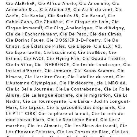
Cie AlaKshaK
,
Cie Alfred Alerte
,
Cie Anomalie
,
Cie
Anomalie & ...
,
Cie Atelier 29
,
Cie Au fil du vent
,
Cie
Azeïn
,
Cie Bankal
,
Cie Barbès 35
,
Cie Barouf
,
Cie
Cahin-Caha
,
Cie Chatière
,
Cie Cirque de Loin
,
Cie
Cirque immersif
,
Cie Cirq_Analogique
,
Cie d'Avigny
,
Cie de l'Enchantement
,
Cie De Paso
,
Cie des Cimes
,
Cie Dorina Fauer
,
Cie DOSSIER 3-D-Poetry
,
Cie Du
Chaos
,
Cie Éclats de Pistes
,
Cie Elapse
,
Cie ELXT 90
,
Cie Esperluette
,
Cie Esquimots
,
Cie Eve&Eve
,
Cie
Extime
,
Cie FACT
,
Cie Flying Fish
,
Cie Goudu Théâtre
,
Cie In Vitro
,
Cie INHERENCE
,
Cie Inside Landscape
,
Cie
Instant d'Encres
,
Cie Jomupo
,
Cie Kaaos Kaamos
,
Cie
Kimera
,
Cie L'arrière Cour
,
Cie L'atelier du vent
,
Cie
L'Automne Olympique
,
Cie l'indécente
,
cie L'MRG'éé
,
Cie La Belle Journée
,
Cie La Contrebande
,
Cie La Folle
Allure
,
Cie La langue écarlate
,
cie la migration
,
Cie La
Nadra
,
Cie La Tournoyante
,
Cie Laïka - Judith Longuet-
Marx
,
Cie Lapsus
,
Cie le gazouillis des éléphants
,
Cie
LE P'TIT CIRK
,
Cie Le phare et la nuit
,
Cie Le rein de
mon cheval Flash
,
Cie Le Septième Point
,
Cie Les 7
marches
,
Cie les Aimants
,
Cie Les Bleus de travail
,
Cie
Les Chevaux Célestes
,
Cie Les Choses de Rien
,
Cie Les