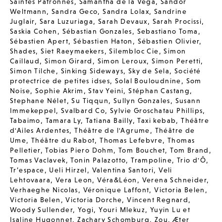
Saintes Patronnes
,
Samantha de la Vega
,
Sandor
Weltmann
,
Sandra Geco
,
Sandra Lolax
,
Sandrine
Juglair
,
Sara Luzuriaga
,
Sarah Devaux
,
Sarah Procissi
,
Saskia Cohen
,
Sébastian Gonzales
,
Sebastiano Toma
,
Sébastien Apert
,
Sébastien Haton
,
Sébastien Olivier
,
Shades
,
Siet Raeymaekers
,
Silembloc Cie
,
Simon
Caillaud
,
Simon Girard
,
Simon Leroux
,
Simon Peretti
,
Simon Tilche
,
Sinking Sideways
,
Sky de Sela
,
Société
protectrice de petites idses
,
Solal Bouloudnine
,
Som
Noise
,
Sophie Akrim
,
Stav Yeini
,
Stéphan Castang
,
Stephane Nélet
,
Su Tiqqun
,
Sullyn Gonzales
,
Susann
Immekeppel
,
Svalbard Co
,
Sylvie Groschatau Phillips
,
Tabaimo
,
Tamara Ly
,
Tatiana Bailly
,
Taxi kebab
,
Théâtre
d'Ailes Ardentes
,
Théâtre de l'Agrume
,
Théâtre de
Ume
,
Théâtre du Rabot
,
Thomas Lefebvre
,
Thomas
Pelletier
,
Tobias Piero Dohm
,
Tom Bouchet
,
Tom Brand
,
Tomas Vaclavek
,
Tonin Palazotto
,
Trampoline
,
Trio d'Ô
,
Tr’espace
,
Ueli Hirzel
,
Valentina Santori
,
Veli
Lehtovaara
,
Vera Leon
,
Véra&Léon
,
Verena Schneider
,
Verhaeghe Nicolas
,
Véronique Laffont
,
Victoria Belen
,
Victoria Belen
,
Victoria Dorche
,
Vincent Regnard
,
Woody Sullender
,
Yogi
,
Youri Mlekuz
,
Yuyin Lu et
Isaline Hugonnet
,
Zachary Schomburg
,
Zou
,
Æter