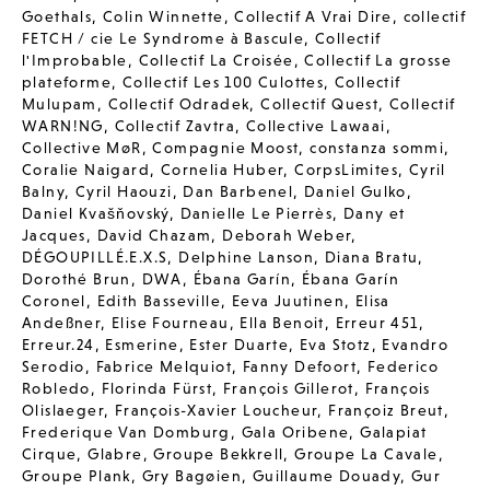
Goethals
,
Colin Winnette
,
Collectif A Vrai Dire
,
collectif
FETCH / cie Le Syndrome à Bascule
,
Collectif
l'Improbable
,
Collectif La Croisée
,
Collectif La grosse
plateforme
,
Collectif Les 100 Culottes
,
Collectif
Mulupam
,
Collectif Odradek
,
Collectif Quest
,
Collectif
WARN!NG
,
Collectif Zavtra
,
Collective Lawaai
,
Collective MøR
,
Compagnie Moost
,
constanza sommi
,
Coralie Naigard
,
Cornelia Huber
,
CorpsLimites
,
Cyril
Balny
,
Cyril Haouzi
,
Dan Barbenel
,
Daniel Gulko
,
Daniel Kvašňovský
,
Danielle Le Pierrès
,
Dany et
Jacques
,
David Chazam
,
Deborah Weber
,
DÉGOUPILLÉ.E.X.S
,
Delphine Lanson
,
Diana Bratu
,
Dorothé Brun
,
DWA
,
Ébana Garín
,
Ébana Garín
Coronel
,
Edith Basseville
,
Eeva Juutinen
,
Elisa
Andeßner
,
Elise Fourneau
,
Ella Benoit
,
Erreur 451
,
Erreur.24
,
Esmerine
,
Ester Duarte
,
Eva Stotz
,
Evandro
Serodio
,
Fabrice Melquiot
,
Fanny Defoort
,
Federico
Robledo
,
Florinda Fürst
,
François Gillerot
,
François
Olislaeger
,
François-Xavier Loucheur
,
Françoiz Breut
,
Frederique Van Domburg
,
Gala Oribene
,
Galapiat
Cirque
,
Glabre
,
Groupe Bekkrell
,
Groupe La Cavale
,
Groupe Plank
,
Gry Bagøien
,
Guillaume Douady
,
Gur