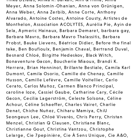
Meyer
,
Anna Solomin-Ohanian
,
Anna von Grünigen
,
Anna Weber
,
Anna Zerbib
,
Anne Corte
,
Anthony
Alvarado
,
Antoine Costes
,
Antoine Cousty
,
Artistes de
Monthelon
,
Association ACOLYTES
,
Aurélia Pie
,
Ayin de
Sela
,
Aymeric Hainaux
,
Barbara Demaret
,
barbara gay
,
Barbara Mavro
,
Barbara Mavro Thalassitis
,
Barbara
Probst
,
Bauke Lievens
,
Béatrice Didier
,
Before the final
take
,
Ben Boufioulx
,
Benjamin Chaval
,
Bertrand Duval
,
Besnard Chloé
,
Birgitte Hedeskov
,
Black Witch
,
Bonaventure Gacon
,
Boucherie Miaoux
,
Brandi K.
Herrera
,
Brian Henninot
,
Brillante Bestiale
,
Camila Karl
Dumont
,
Camila Osorio
,
Camille de Chenay
,
Camille
Husson
,
Camille Lefèvre
,
Camille Voitellier
,
Carlo
Cerato
,
Carlos Muñoz
,
Carmen Blanco Principal
,
caroline loze
,
Cassiel Gaube
,
Catharine Cary
,
Cécile
Gacon
,
Cecilia Lagerström
,
Celeste Solsona
,
Céline
Achour
,
Céline Schaeffer
,
Charles Vairet
,
Charlie
Denat
,
Chiche Nuñez
,
Chiharu Mamiya
,
ChiU
Seongeun Lee
,
Chloé Vivarès
,
Chris Perry
,
Christan
Menzel
,
Christian Q Clausen
,
Christiane Blanc
,
Christianne Gout
,
Christina Vantzou
,
Christophe
Lelarge
,
Cie 7pepinière
,
Cie À Sens Unique
,
Cie A&O
,