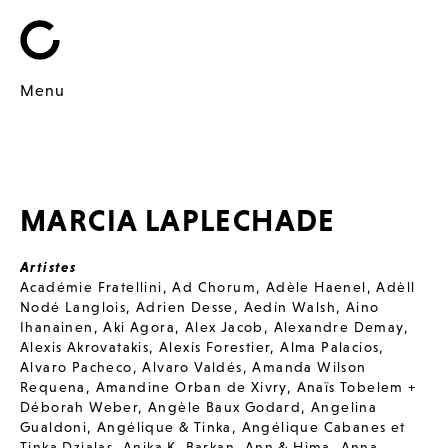
Menu
MARCIA LAPLECHADE
Artistes
Académie Fratellini
,
Ad Chorum
,
Adèle Haenel
,
Adèll
Nodé Langlois
,
Adrien Desse
,
Aedín Walsh
,
Aino
Ihanainen
,
Aki Agora
,
Alex Jacob
,
Alexandre Demay
,
Alexis Akrovatakis
,
Alexis Forestier
,
Alma Palacios
,
Alvaro Pacheco
,
Alvaro Valdés
,
Amanda Wilson
Requena
,
Amandine Orban de Xivry
,
Anaïs Tobelem +
Déborah Weber
,
Angèle Baux Godard
,
Angelina
Gualdoni
,
Angélique & Tinka
,
Angélique Cabanes et
Tinka Dzialas
,
Anika K. Barkan
,
Ann & Hima
,
Anna