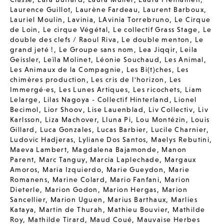
Laurence Guillot
,
Laurène Fardeau
,
Laurent Barboux
,
Lauriel Moulin
,
Lavinia
,
LAvinia Torrebruno
,
Le Cirque
de Loin
,
Le cirque Végétal
,
Le collectif Grass Stage
,
Le
double des clefs / Raoul Riva
,
Le double menton
,
Le
grand jeté !
,
Le Groupe sans nom
,
Lea Jiqqir
,
Leila
Geissler
,
Leïla Molinet
,
Léonie Souchaud
,
Les Animal
,
Les Animaux de la Compagnie
,
Les Bi(t)ches
,
Les
chimères production
,
Les cris de l'horizon
,
Les
Immergé·es
,
Les Lunes Artiques
,
Les ricochets
,
Liam
Lelarge
,
Lilas Nagoya - Collectif Hinterland
,
Lionel
Becimol
,
Lior Shoov
,
Lise Lauenblad
,
Liv Collectiv
,
Liv
Karlsson
,
Liza Machover
,
Lluna Pi
,
Lou Montézin
,
Louis
Gillard
,
Luca Gonzales
,
Lucas Barbier
,
Lucile Charnier
,
Ludovic Hadjeras
,
Lyliane Dos Santos
,
Maelys Rebutini
,
Maeva Lambert
,
Magdalena Bajamonde
,
Manon
Parent
,
Marc Tanguy
,
Marcia Laplechade
,
Margaux
Amoros
,
Maria Izquierdo
,
Marie Gueydon
,
Marie
Romanens
,
Marine Colard
,
Mario Fanfani
,
Marion
Dieterle
,
Marion Godon
,
Marion Hergas
,
Marion
Sancellier
,
Marion Uguen
,
Marius Barthaux
,
Marlies
Kataya
,
Martin de Thurah
,
Mathieu Bouvier
,
Mathilde
Roy
,
Mathilde Tirard
,
Maud Coué
,
Mauvaise Herbes