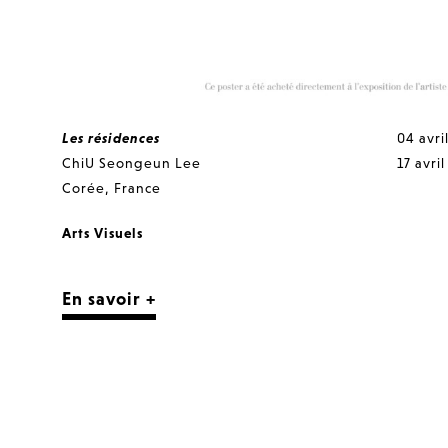
Les résidences
04 avri
ChiU Seongeun Lee
17 avri
Corée
,
France
Arts Visuels
En savoir +