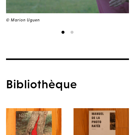
© 
© Marion Uguen
Bibliothèque