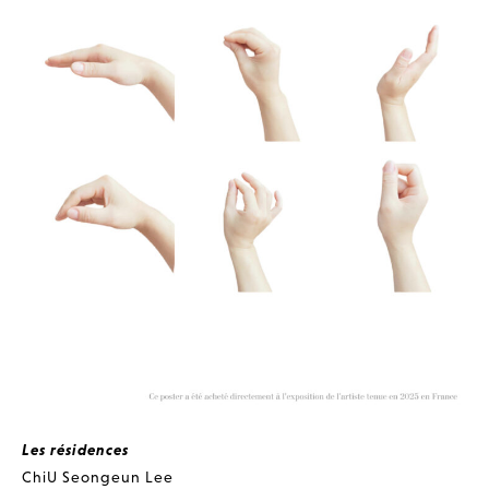
Les résidences
ChiU Seongeun Lee