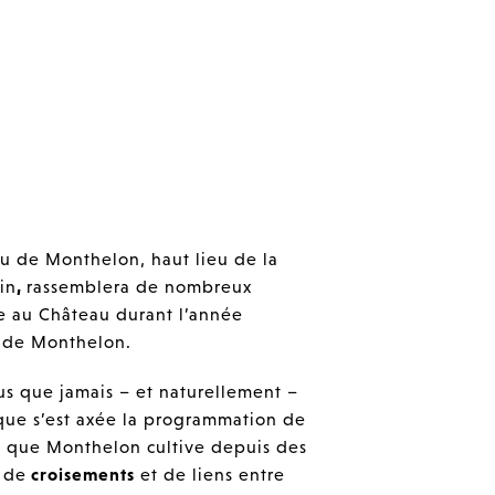
u de Monthelon, haut lieu de la
in
,
rassemblera de nombreux
ce au Château durant l’année
s de Monthelon.
lus que jamais – et naturellement –
 que s’est axée la programmation de
ité que Monthelon cultive depuis des
e de
croisements
et de liens entre